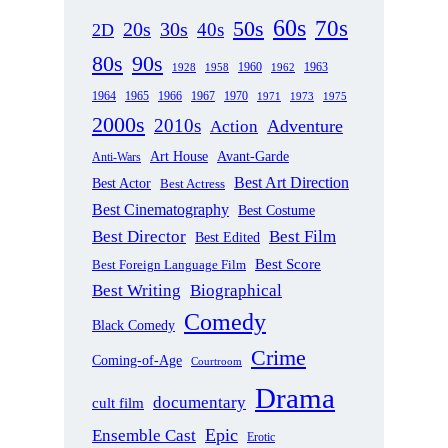
60s
70s
50s
20s
30s
40s
2D
80s
90s
1963
1958
1960
1962
1928
1965
1970
1964
1966
1967
1971
1973
1975
2000s
2010s
Adventure
Action
Art House
Avant-Garde
Anti-Wars
Best Art Direction
Best Actor
Best Actress
Best Cinematography
Best Costume
Best Director
Best Film
Best Edited
Best Score
Best Foreign Language Film
Best Writing
Biographical
Comedy
Black Comedy
Crime
Coming-of-Age
Courtroom
Drama
documentary
cult film
Epic
Ensemble Cast
Erotic