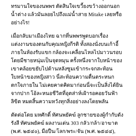
ทรมานใจของนพพร ตัดสินใจเขวี้ยงขว้างออกนอก
น้ำต่าง แล้วมันลอยไปถึงแม่น้ำสาย Mitake เลยหรือ
อย่างไร!
เมื่อกลับมาเมืองไทย ฉากที่นพพรพูดบอกเรื่อง
แต่งงานของตนกับคุณหญิงกีรติ ทั้งสองนั่งบนเก้าอี้
ภายในห้องรับแขก กล้องจะเคลื่อนไหลไปมาวนรอบ
โดยมีชายหนุ่มเป็นจุดหมุน ครั้งหนึ่งจากใบหน้าของ
เขาคล้อยขยับไปด้านหลังซูมเข้ากระจกสะท้อน
ใบหน้าของหญิงสาว นี่สะท้อนความตื่นตระหนก
ตกใจภายใน ไม่เคยคาดคิดมาก่อนนี่จะเป็นสิ่งได้ยิน
จากปาก โอ้ละหนอชีวิตที่อุตส่าห์เฝ้ารอคอยวันฟ้า
ลิขิต หมดสิ้นความหวังทุกสิ่งอย่างลงโดยพลัน
ตัดต่อโดย มหศักดิ์ ทัศนพยัคฆ์ ลูกชายของผู้กำกับดัง
รังสี ทัศนพยัคฆ์ ผลงานเด่น 303 กลัว/กล้า/อาฆาต
(พ.ศ. ๒๕๔๐), มือปืน/โลก/พระ/จัน (พ.ศ. ๒๕๔๔),