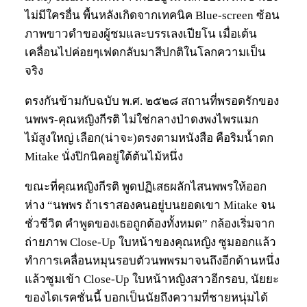
ไม่มีใครอื่น พื้นหลังเกิดจากเทคนิค Blue-screen ซ้อน
ภาพขาวดำของผู้ชมและบรรเลงเปียโน เมื่อเต้น
เคลื่อนไปค่อยๆเฟดกลับมาสีปกติในโลกความเป็น
จริง
ตรงกันข้ามกับฉบับ พ.ศ. ๒๕๒๘ สถานที่พรอดรักของ
นพพร-คุณหญิงกีรติ ไม่ใช่กลางป่าดงพงไพรแมก
ไม้สูงใหญ่ เลือก(น่าจะ)ตรงตามหนังสือ คือริมน้ำตก
Mitake นั่งปิกนิคอยู่ใต้ต้นไม้หนึ่ง
ขณะที่คุณหญิงกีรติ พูดปฏิเสธผลักไสนพพรให้ออก
ห่าง “นพพร ถ้าเราสองคนอยู่บนยอดเขา Mitake จน
ชั่วชีวิต คำพูดของเธอถูกต้องทั้งหมด” กล้องเริ่มจาก
ถ่ายภาพ Close-Up ใบหน้าของคุณหญิง ซูมออกแล้ว
ทำการเคลื่อนหมุนรอบตัวนพพรมาจนถึงอีกด้านหนึ่ง
แล้วซูมเข้า Close-Up ใบหน้าหญิงสาวอีกรอบ, นัยยะ
ของไดเรคชั่นนี้ บอกเป็นนัยถึงความที่ชายหนุ่มได้