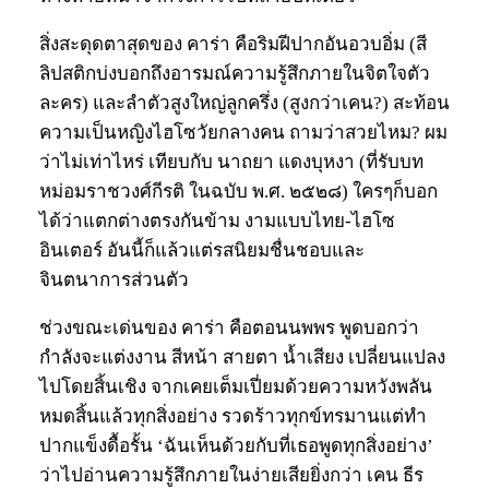
สิ่งสะดุดตาสุดของ คาร่า คือริมฝีปากอันอวบอิ่ม (สี
ลิปสติกบ่งบอกถึงอารมณ์ความรู้สึกภายในจิตใจตัว
ละคร) และลำตัวสูงใหญ่ลูกครึ่ง (สูงกว่าเคน?) สะท้อน
ความเป็นหญิงไฮโซวัยกลางคน ถามว่าสวยไหม? ผม
ว่าไม่เท่าไหร่ เทียบกับ นาถยา แดงบุหงา (ที่รับบท
หม่อมราชวงศ์กีรติ ในฉบับ พ.ศ. ๒๕๒๘) ใครๆก็บอก
ได้ว่าแตกต่างตรงกันข้าม งามแบบไทย-ไฮโซ
อินเตอร์ อันนี้ก็แล้วแต่รสนิยมชื่นชอบและ
จินตนาการส่วนตัว
ช่วงขณะเด่นของ คาร่า คือตอนนพพร พูดบอกว่า
กำลังจะแต่งงาน สีหน้า สายตา น้ำเสียง เปลี่ยนแปลง
ไปโดยสิ้นเชิง จากเคยเต็มเปี่ยมด้วยความหวังพลัน
หมดสิ้นแล้วทุกสิ่งอย่าง รวดร้าวทุกข์ทรมานแต่ทำ
ปากแข็งดื้อรั้น ‘ฉันเห็นด้วยกับที่เธอพูดทุกสิ่งอย่าง’
ว่าไปอ่านความรู้สึกภายในง่ายเสียยิ่งกว่า เคน ธีร