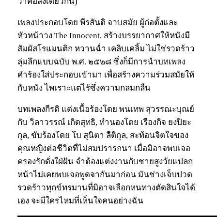
ว่าคือสิ่งเดียวกัน)
เพลงประกอบโดย พีรสันติ จวบสมัย ผู้ก่อตั้งและ
หัวหน้าวง The Innocent, สร้างบรรยากาศให้หนังมี
สัมผัสโรแมนติก หวานฉ่ำ เคลิบเคลิ้ม ไม่ใช่รวดร้าว
ลุ่มลึกแบบฉบับ พ.ศ. ๒๕๒๘ ซึ่งก็มีการนำบทเพลง
คำร้องใส่ประกอบเข้ามา เพื่อสร้างความร่วมสมัยให้
กับหนัง ไพเราะแต่ไร้ซึ่งความกลมกลืน
บทเพลงกีรติ แต่งเนื้อร้องโดย พนเทพ สุวรรณะบุณย์
กับ วิลาวรรณ์ เกิดสุทธิ, ทำนองโดย เรืองกิจ ยงปิยะ
กุล, ขับร้องโดย โบ สุนิตา ลีติกุล, สะท้อนจิตใจของ
คุณหญิงต่อชีวิตที่ไม่สมปรารถนา เมื่อมิอาจพบเจอ
ครองรักดั่งใฝ่ฝัน จำต้องแต่งงานกับชายสูงวัยแปลก
หน้าไม่เคยพบเจอพูดจากันมาก่อน มันช่างเจ็บปวด
รวดร้าวทุกข์ทรมานที่มิอาจเลือกหนทางตัดสินใจได้
เอง จะมีใครไหมที่เห็นใจคนอย่างฉัน