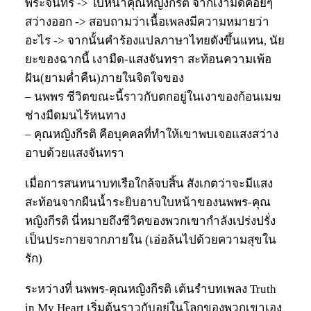
พระจันทร์ -> ใบหน้าคุณหญิงกีรติ จากเงามืดค่อยๆ
สว่างออก -> สอบถามว่าเนื้อเพลงมีความหมายว่า
อะไร -> จากนั้นคำร้องแปลภาษาไทยดังขึ้นแทน, นัย
ยะของฉากนี้ เงามืด-แสงจันทรา สะท้อนความเพ้อ
ฝัน(ยามค่ำคืน)ภายในจิตใจของ
– นพพร ชีวิตขณะนี้ราวกับตกอยู่ในเงาของก้อนเมฆ
ช่างมืดมนไร้หนทาง
– คุณหญิงกีรติ คือบุคคลที่ทำให้เขาพบเจอแสงสว่าง
อาบด้วยแสงจันทรา
เมื่อการสนทนาบทเรือใกล้จบสิ้น สังเกตว่าจะมีแสง
สะท้อนจากผืนน้ำระยิบอาบใบหน้าของนพพร-คุณ
หญิงกีรติ นี่หมายถึงชีวิตของพวกเขากำลังเปร่งปรั่ง
เป็นประกายจากภายใน (เอ่อล้นไปด้วยความสุขใน
รัก)
ระหว่างที่ นพพร-คุณหญิงกีรติ เต้นรำบทเพลง Truth
in My Heart เริ่มต้นราวกับอยู่ในโลกของพวกเขาเอง