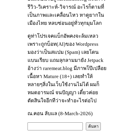
รีวิว-วิเคราะห์-วิจารณ์ อะไรก็ตามที่
เป็นภาพและเคลื่อนไหว หาดูยากใน
เมืองไทย หลบซ่อนอยู่ทั่วทุกมุมโลก
ดูท่าโปรเจคแบ็กอัพคงจะล้มเหลว
เพราะถูกบ็อท(AI)ของ Wordpress
มองว่าเป็นสแปม (Spam) เลยโดน
แบนเรียบ แถมลุกลามมายัง Jetpack
อ้างว่า raremeat.blog มีภาพโป๊เปลือย
เนื้อหา Mature (18+) เลยทำให้
หลายๆสิ่งในเว็บใช้งานไม่ได้ ผมก็
หมดอารมณ์ จนปัญญา เดี๋ยวค่อย
ตัดสินใจอีกทีว่าจะทำอะไรต่อไป
ณ.คอน ลับแล (8-March-2026)
ค้
ค้นหา