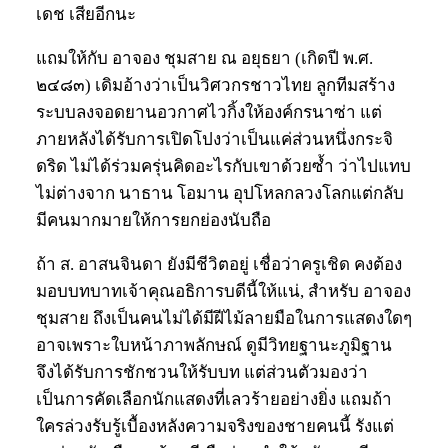
เดช เสียอีกนะ
แถมให้กับ อาจอง ชุมสาย ณ อยุธยา (เกิดปี พ.ศ.
๒๔๘๓) เดิมอ้างว่าเป็นวิศวกรชาวไทย ลูกทีมสร้าง
ระบบลงจอดยานอวกาศไวกิ้งให้องค์กรนาซ่า แต่
ภายหลังได้รับการเปิดโปงว่าเป็นแค่ส่วนหนึ่งกระจิ
ดริด ไม่ได้ร่วมครุ่นคิดอะไรกับเขาด้วยซ้ำ ว่าไปแทบ
ไม่ต่างจาก นาธาน โอมาน อุปโหลกลวงโลกแต่กลับ
มีคนมากมายให้การยกย่องนับถือ
ถ้า ส. อาสนจินดา ยังมีชีวิตอยู่ เชื่อว่าครูเชิด คงต้อง
มอบบทบาทเจ้าคุณอธิการบดีนี้ให้แน่, สำหรับ อาจอง
ชุมสาย ถึงเป็นคนไม่ได้มีฝีไม้ลายมือในการแสดงใดๆ
อาจเพราะใบหน้าภาพลักษณ์ ดูมีวิทยฐานะภูมิฐาน
จึงได้รับการชักชวนให้รับบท แต่ส่วนตัวมองว่า
เป็นการคัดเลือกนักแสดงที่เลวร้ายอย่างยิ่ง แถมถ้า
ใครล่วงรับรู้เบื้องหลังความจริงของชายคนนี้ รังแต่