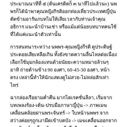
ประมาณนาทีที่ ๕ (ต้นเครดิตก็ ๓ นาทีไปแล้วนะ) นพ
พรก็ได้นำพาคุณหญิงกิรติออกท่องเที่ยวประเทศญี่ปุ่น
ตัดข้ามอารัมภบทไม่ให้เสียเวลากับท่านเจ้าคุณ
อธิการ แนะนำบ้านเช่า หรือแม้แต่น้อยบทบาทคนใช้
ที่ได้แค่แนะนำตัวเท่านั้น
การสนทนาระหว่าง นพพร-คุณหญิงกีรติ ดูประดิษฐ์
ประดอยเสียเหลือเกิน ทั้งยังขาดความลื่นไหลต่อเนื่อง
เลือกใช้มุมกล้องแทนด้วยนัยยะความหมายล้วนๆ
อาทิ ถ่ายด้านข้าง 90 องศา, 60-45-30 องศา, หน้า
ตรง เหล่านี้ทำให้นักแสดงดูไม่สวย-ไม่หล่อสักเท่า
ไหร่
ฉากล่องเรือยามค่ำคืน มากไดเรคชั่นลีลา, เริ่มจาก
บทเพลงร้อง-เต้น-ปรบมือภาษาญี่ปุ่น -> ภาพเมฆ
เคลื่อนคล้อยผ่านพระจันทร์ -> ใบหน้านพพร จาก
สว่างค่อยๆถูกเงามืดเข้าบดบัง -> เมฆเคลื่อนออกจาก