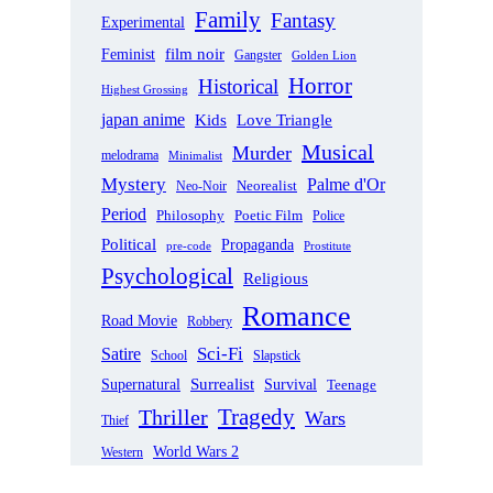
Family
Fantasy
Experimental
film noir
Feminist
Gangster
Golden Lion
Horror
Historical
Highest Grossing
japan anime
Love Triangle
Kids
Musical
Murder
melodrama
Minimalist
Mystery
Palme d'Or
Neorealist
Neo-Noir
Period
Philosophy
Poetic Film
Police
Political
Propaganda
pre-code
Prostitute
Psychological
Religious
Romance
Road Movie
Robbery
Sci-Fi
Satire
School
Slapstick
Supernatural
Surrealist
Survival
Teenage
Tragedy
Thriller
Wars
Thief
World Wars 2
Western