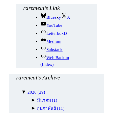
น
ห
raremeat’s Link
า
Bluesky
X
YouTube
LetterboxD
Medium
Substack
Web Backup
(Index)
raremeat’s Archive
▼
2026
(29)
►
มีนาคม
(1)
►
กุมภาพันธ์
(11)