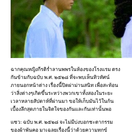
ฉากคุณหญิงกีรติร่ำลานพพรในห้องของโรงแรม ตรง
กันข้ามกับฉบับ พ.ศ. ๒๕๒๘ ที่จะพบเห็นทิวทัศน์
ภายนอกหน้าต่าง เรื่องนี้ปิดผ่าม่านสนิท เพื่อสะท้อน
ว่าสิ่งต่างๆเกิดขึ้นระหว่างพวกเขาทั้งสองในระยะ
เวลาหลายสัปดาห์ที่ผ่านมา ขอให้เก็บมันไว้ในก้น
เบื้องลึกสุดภายในจิตใจของกันและกันเท่านั้นพอ
แซว: ฉบับ พ.ศ. ๒๕๒๘ จะไม่มีบ่งบอกชะตากรรม
ของผ้าพันคอ มาเฉลยเรื่องนี้ว่าด้วยความทุกข์