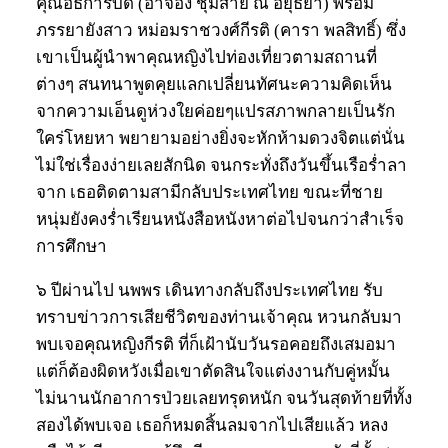
คุณอธิการบดี (อาจอง ชุมสาย ณ อยุธยา) พร้อม
ภรรยายังสาว หม่อมราชวงศ์กีรติ (คารา พลสิทธิ์) ซึ่ง
เขาเป็นผู้นำพาคุณหญิงไปท่องเที่ยวตามสถานที่
ต่างๆ สนทนาพูดคุยแลกเปลี่ยนทัศนะความคิดเห็น
จากความเอ็นดูห่วงใยค่อยๆแปรสภาพกลายเป็นรัก
ใคร่โหยหา พยายามอย่างยิ่งจะหักห้ามดวงจิตแต่นั่น
ไม่ใช่เรื่องง่ายเลยสักนิด จนกระทั่งถึงวันขึ้นเรือร่ำลา
จาก เธอติดตามสามีกลับประเทศไทย ขณะที่ชาย
หนุ่มยังคงร่ำเรียนหนังสือหนังหาต่อไปจนกว่าสำเร็จ
การศึกษา
๖ ปีผ่านไป นพพร เดินทางกลับถึงประเทศไทย รับ
ทราบข่าวการเสียชีวิตของท่านเจ้าคุณ หวนกลับมา
พบเจอคุณหญิงกีรติ ที่ก็เฝ้านับวันรอคอยถึงเสมอมา
แต่ก็ต้องผิดหวังเมื่อเขาตัดสินใจแต่งงานกับคู่หมั้น
ไม่นานนักอาการป่วยเลยทรุดหนัก จนวันสุดท้ายที่ทั้ง
สองได้พบเจอ เธอก็หมดสิ้นลมจากไปเสียแล้ว หลง