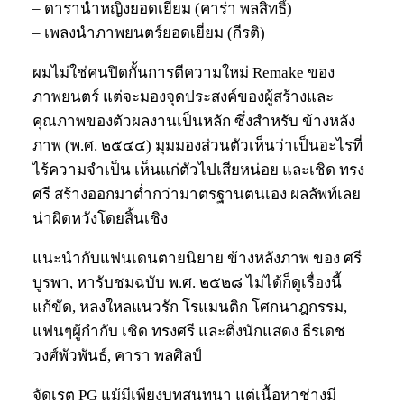
– ดารานำหญิงยอดเยี่ยม (คาร่า พลสิทธิ์)
– เพลงนำภาพยนตร์ยอดเยี่ยม (กีรติ)
ผมไม่ใช่คนปิดกั้นการตีความใหม่ Remake ของ
ภาพยนตร์ แต่จะมองจุดประสงค์ของผู้สร้างและ
คุณภาพของตัวผลงานเป็นหลัก ซึ่งสำหรับ ข้างหลัง
ภาพ (พ.ศ. ๒๕๔๔) มุมมองส่วนตัวเห็นว่าเป็นอะไรที่
ไร้ความจำเป็น เห็นแก่ตัวไปเสียหน่อย และเชิด ทรง
ศรี สร้างออกมาต่ำกว่ามาตรฐานตนเอง ผลลัพท์เลย
น่าผิดหวังโดยสิ้นเชิง
แนะนำกับแฟนเดนตายนิยาย ข้างหลังภาพ ของ ศรี
บูรพา, หารับชมฉบับ พ.ศ. ๒๕๒๘ ไม่ได้ก็ดูเรื่องนี้
แก้ขัด, หลงใหลแนวรัก โรแมนติก โศกนาฎกรรม,
แฟนๆผู้กำกับ เชิด ทรงศรี และติ่งนักแสดง ธีรเดช
วงศ์พัวพันธ์, คารา พลศิลป์
จัดเรต PG แม้มีเพียงบทสนทนา แต่เนื้อหาช่างมี