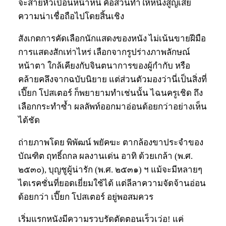
จะส่ายหัวเบือนหน้าหนี คือส่วนทำให้หนังสูญเสีย
ความน่าเชื่อถือไปโดยสิ้นเชิง
สังเกตการคัดเลือกนักแสดงของหนัง ไม่เน้นขายฝีมือ
การแสดงสักเท่าไหร่ เลือกจากรูปร่างภาพลักษณ์
หน้าตา ใกล้เคียงกับจินตนาการของผู้กำกับ หรือ
คล้ายคลึงจากฉบับนิยาย แต่ส่วนตัวมองว่านี่เป็นสิ่งที่
เปี๊ยก โปสเตอร์ ก็พยายามทำเช่นนั้น ไฉนครูเชิด ถึง
เลือกกระทำซ้ำ ผลลัพท์ออกมาอ่อนด้อยกว่าอย่างเห็น
ได้ชัด
ถ่ายภาพโดย พิพัฒน์ พยัคฆะ ตากล้องขาประจำของ
บัณฑิต ฤทธิ์ถกล ผลงานเด่น อาทิ ด้วยเกล้า (พ.ศ.
๒๕๓๐), บุญชูผู้น่ารัก (พ.ศ. ๒๕๓๑) ฯ แม้จะมีหลายๆ
ไดเรคชั่นที่ยอดเยี่ยมใช้ได้ แต่ลีลาความจัดจ้านอ่อน
ด้อยกว่า เปี๊ยก โปสเตอร์ อยู่พอสมควร
เริ่มแรกหนังมีความรวบรัดตัดตอนเร็วเว่อ! แค่