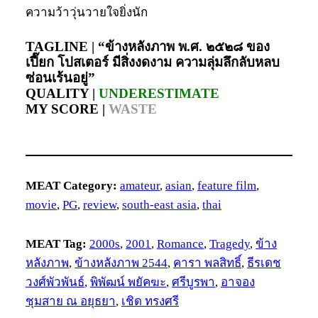
ความว้าวุ่นวายใจยิ่งนัก
TAGLINE |
“ข้างหลังภาพ พ.ศ. ๒๕๒๘ ของ
เปี๊ยก โปสเตอร์ มีสิ่งงดงาม ความลุ่มลึกลับหลบ
ซ่อนเร้นอยู่”
QUALITY |
UNDERESTIMATE
MY SCORE |
WASTE
MEAT Category:
amateur
, 
asian
, 
feature film
, 
movie
, 
PG
, 
review
, 
south-east asia
, 
thai
MEAT Tag:
2000s
, 
2001
, 
Romance
, 
Tragedy
, 
ข้าง
หลังภาพ
, 
ข้างหลังภาพ 2544
, 
คารา พลสิทธิ์
, 
ธีรเดช
วงศ์พัวพันธ์
, 
พิพัฒน์ พยัคฆะ
, 
ศรีบูรพา
, 
อาจอง
ชุมสาย ณ อยุธยา
, 
เชิด ทรงศรี