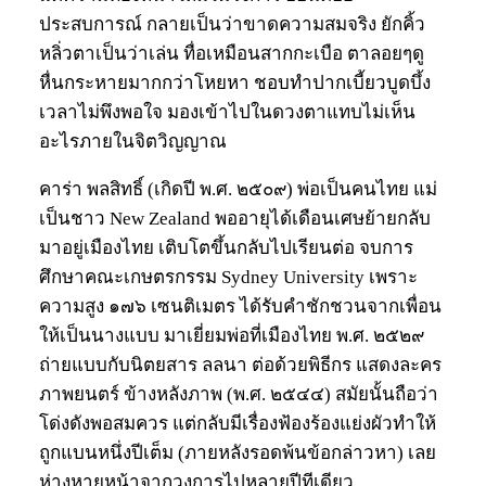
ประสบการณ์ กลายเป็นว่าขาดความสมจริง ยักคิ้ว
หลิ่วตาเป็นว่าเล่น ทื่อเหมือนสากกะเบือ ตาลอยๆดู
หื่นกระหายมากกว่าโหยหา ชอบทำปากเบี้ยวบูดบึ้ง
เวลาไม่พึงพอใจ มองเข้าไปในดวงตาแทบไม่เห็น
อะไรภายในจิตวิญญาณ
คาร่า พลสิทธิ์ (เกิดปี พ.ศ. ๒๕๐๙) พ่อเป็นคนไทย แม่
เป็นชาว New Zealand พออายุได้เดือนเศษย้ายกลับ
มาอยู่เมืองไทย เติบโตขึ้นกลับไปเรียนต่อ จบการ
ศึกษาคณะเกษตรกรรม Sydney University เพราะ
ความสูง ๑๗๖ เซนติเมตร ได้รับคำชักชวนจากเพื่อน
ให้เป็นนางแบบ มาเยี่ยมพ่อที่เมืองไทย พ.ศ. ๒๕๒๙
ถ่ายแบบกับนิตยสาร ลลนา ต่อด้วยพิธีกร แสดงละคร
ภาพยนตร์ ข้างหลังภาพ (พ.ศ. ๒๕๔๔) สมัยนั้นถือว่า
โด่งดังพอสมควร แต่กลับมีเรื่องฟ้องร้องแย่งผัวทำให้
ถูกแบนหนึ่งปีเต็ม (ภายหลังรอดพ้นข้อกล่าวหา) เลย
ห่างหายหน้าจากวงการไปหลายปีทีเดียว