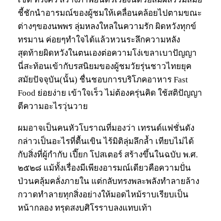
ชี้ชักนำอารมณ์ของผู้ชมให้เคลื่อนคล้อยไปตามขณะ
ต่างๆของนพพร ลุ่มหลงใหลในความรัก ผิดหวังทุกข์
ทรมาน ค่อยๆทำใจได้แล้วหวนระลึกความหลัง
สุดท้ายผิดหวังในตนเองต่อความโง่เขลาเบาปัญญา
นี่สะท้อนเข้ากับรสนิยมของผู้ชมวัยรุ่นชาวไทยยุค
สมัยปัจจุบัน(นั้น) ชื่นชอบการบริโภคอาหาร Fast
Food ย่อยง่าย เข้าใจเร็ว ไม่ต้องครุ่นคิด ใช้สติปัญญา
ตีความอะไรวุ่นวาย
ผมอาจเป็นคนหัวโบราณที่มองว่า เทรนด์แฟชั่นดัง
กล่าวเป็นอะไรที่ตื้นเขิน ไร้มิติลุ่มลึกล้ำ เทียบไม่ได้
กับสิ่งที่ผู้กำกับ เปี๊ยก โปสเตอร์ สร้างขึ้นในฉบับ พ.ศ.
๒๕๒๘ แม้ทั้งเรื่องมีเพียงอารมณ์เดียวคือความปั่น
ป่วนคลุ้มคลั่งภายใน แต่กลับทรงพละพลังทำลายล้าง
กวาดทำลายทุกสิ่งอย่างให้มอดไหม้ราบเรียบเป็น
หน้ากลอง ทรุดสงบศิโรราบลงแทบเท้า