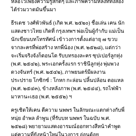
หลือไว้เพียงความรู้สึกดีๆ และภาพความหลังที่ทั้งสอง
ได้ร่วมวาดมันขึ้นมา
ธีรเดช วงศ์พัวพันธ์ (เกิด พ.ศ. ๒๕๒๐) ชื่อเล่น เคน นัก
แสดงชาวไทย เกิดที่ กรุงเทพฯ พ่อเป็นผู้กำกับ แม่เป็น
นักเขียนบทโทรทัศน์ เข้าวงการตั้งแต่อายุ ๗ ขวบ
จากละครที่พ่อสร้าง หกพี่น้อง (พ.ศ. ๒๕๒๘), แต่กว่า
จะเริ่มจริงจังก็ตอนโต รับบทรองละคร ซุปเปอร์ลูกทุ่ง
(พ.ศ. ๒๕๔๒), พระเอกครั้งแรก ราชินีลูกทุ่ง พุ่มพวง
ดวงจันทร์ (พ.ศ. ๒๕๔๒), ภาพยนตร์มีผลงาน
ประปราย โกซิกซ์ : โกหก กะล่อน ปลิ้นปล้อน ตอแหล
(พ.ศ. ๒๕๔๓), ข้างหลังภาพ (พ.ศ. ๒๕๔๔), รถไฟฟ้า
มาหานะเธอ (พ.ศ. ๒๕๕๒) ฯ
ครูเชิดให้เคน ตีความ นพพร ในลักษณะแตกต่างกับพี่
หนุ่ย อำพล ลำพูน (ที่รับบท นพพร ในฉบับ พ.ศ.
๒๕๒๘) พยายามแสดงอารมณ์ออกทางสีหน้าคำพูด
แต่ความที่ยังหน้าใหม่ในวงการ อ่อนด้อย