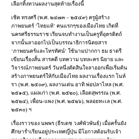
เลือกทิ้งทวนผลงานสุดท้ายเรื่องนี้
เชิด ทรงศรี (พ.ศ. ๒๔๗๓ – ๒๕๔๙) ครูผู้สร้าง
ภาพยนตร์ ‘ไทยแท้’ คนแรกๆของเมืองไทย เกิดที่
นครศรีธรรมราช เรียนจบทำงานเป็นครูที่อุตรดิตถ์
จากนั้นลาออกไปเป็นบรรณาธิการนิตยสาร
‘ภาพยนตร์และโทรทัศน์’ ใช้นามปากกา ธม ธาตรี
เขียนเรื่องสั้น สารคดี บทความ บทละคร นิยาย และ
วิจารณ์ภาพยนตร์ วันหนึ่งตัดสินใจลาออกเพื่อเริ่มต้น
สร้างภาพยนตร์ให้กับเมืองไทย ผลงานเรื่องแรก โนห์
รา (พ.ศ. ๒๕๐๙), ผลงานเด่น อาทิ พ่อปลาไหล (พ.ศ.
๒๕๑๕), แผลเก่า (พ.ศ. ๒๕๒๐), เลือดสุพรรณ (พ.ศ.
๒๕๒๔), เพื่อน-แพง (พ.ศ. ๒๕๒๖), พลอยทะเล (พ.ศ.
๒๕๓๐) ฯ
เรื่องราวของ นพพร (ธีรเดช วงศ์พัวพันธ์) เมื่อครั้นยัง
ศึกษาร่ำเรียนอยู่ประเทศญี่ปุ่น มีโอกาสต้อนร้บเจ้า