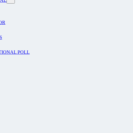
VAL
OR
S
TIONAL POLL