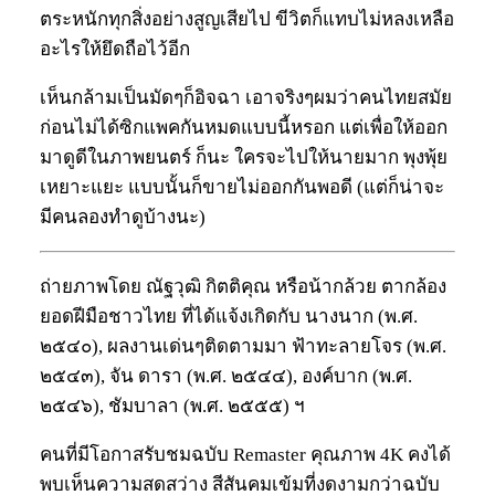
ตระหนักทุกสิ่งอย่างสูญเสียไป ขีวิตก็แทบไม่หลงเหลือ
อะไรให้ยึดถือไว้อีก
เห็นกล้ามเป็นมัดๆก็อิจฉา เอาจริงๆผมว่าคนไทยสมัย
ก่อนไม่ได้ซิกแพคกันหมดแบบนี้หรอก แต่เพื่อให้ออก
มาดูดีในภาพยนตร์ ก็นะ ใครจะไปให้นายมาก พุงพุ้ย
เหยาะแยะ แบบนั้นก็ขายไม่ออกกันพอดี (แต่ก็น่าจะ
มีคนลองทำดูบ้างนะ)
ถ่ายภาพโดย ณัฐวุฒิ กิตติคุณ หรือน้ากล้วย ตากล้อง
ยอดฝีมือชาวไทย ที่ได้แจ้งเกิดกับ นางนาก (พ.ศ.
๒๕๔๐), ผลงานเด่นๆติดตามมา ฟ้าทะลายโจร (พ.ศ.
๒๕๔๓), จัน ดารา (พ.ศ. ๒๕๔๔), องค์บาก (พ.ศ.
๒๕๔๖), ชัมบาลา (พ.ศ. ๒๕๕๕) ฯ
คนที่มีโอกาสรับชมฉบับ Remaster คุณภาพ 4K คงได้
พบเห็นความสดสว่าง สีสันคมเข้มที่งดงามกว่าฉบับ