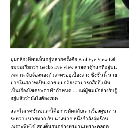
มุมกล้องที่พบเห็นอยู่หลายครั้งคือ Bird Eye View แต่
ผมขอเรียกว่า Gecko Eye View สายตาตุ๊กแกที่อยู่บน
เพดาน จับจ้องมองตัวละครอยู่เบื้องล่าง ซึ่งซีนนี้ นาย
มากในสภาพเป็น-ตาย มุมกล้องสามารถสื่อถึง มัน
เป็นเรื่องโชคชะตาฟ้ากำหนด … แต่ผู้ชมมักล่วงรับรู้
อยู่แล้วว่ายังไงต้องรอด
และไดเรคชั่นขณะนี้คือการตัดสลับเล่าเรื่องคู่ขนาน
ระหว่าง นายมาก กับ นางนาก หนึ่งกำลังลุ่มร้อน
เพราะพิษไข้ สองดิ้นรนอย่างทรมานเพราะคลอด