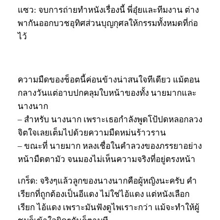
แซว: จบการถ่ายทำหนังเรื่องนี้ พี่อุ๋ยและทีมงาน ต่าง
พากันออกบวชอุทิศส่วนบุญกุศลให้กรรมทั้งหมดที่ก่อ
ไว้
ความมืดของช็อตนี้ค่อนข้างน่าสนใจทีเดียว แม้ตอน
กลางวันแต่อาบปกคลุมใบหน้าของทั้ง นายมากและ
นางนาก
– สำหรับ นางนาก เพราะเธอกำลังพูดโป้ปดหลอกลวง
จิตใจเลยเต็มไปด้วยความมืดหม่นร้าวราน
– ขณะที่ นายมาก หลงเชื่อในคำลวงของภรรยาอย่าง
หน้ามืดตามัว จนมองไม่เห็นความจริงที่อยู่ตรงหน้า
เกร็ด: จริงๆแล้วลูกของนางนากคือผู้หญิงนะครับ คำ
เรียกที่ถูกต้องเป็นอีแดง ไม่ใช่ไอ้แดง แต่หนังเลือก
เรียก ไอ้แดง เพราะมันฟังดูไพเราะกว่า แม้จะทำให้ผู้