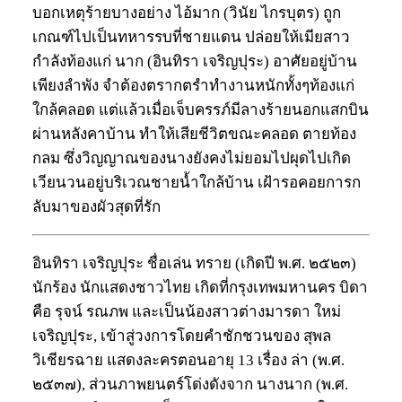
บอกเหตุร้ายบางอย่าง ไอ้มาก (วินัย ไกรบุตร) ถูก
เกณฑ์ไปเป็นทหารรบที่ชายแดน ปล่อยให้เมียสาว
กำลังท้องแก่ นาก (อินทิรา เจริญปุระ) อาศัยอยู่บ้าน
เพียงลำพัง จำต้องตรากตรำทำงานหนักทั้งๆท้องแก่
ใกล้คลอด แต่แล้วเมื่อเจ็บครรภ์มีลางร้ายนอกแสกบิน
ผ่านหลังคาบ้าน ทำให้เสียชีวิตขณะคลอด ตายท้อง
กลม ซึ่งวิญญาณของนางยังคงไม่ยอมไปผุดไปเกิด
เวียนวนอยู่บริเวณชายน้ำใกล้บ้าน เฝ้ารอคอยการก
ลับมาของผัวสุดที่รัก
อินทิรา เจริญปุระ ชื่อเล่น ทราย (เกิดปี พ.ศ. ๒๕๒๓)
นักร้อง นักแสดงชาวไทย เกิดที่กรุงเทพมหานคร บิดา
คือ รุจน์ รณภพ และเป็นน้องสาวต่างมารดา ใหม่
เจริญปุระ, เข้าสู่วงการโดยคำชักชวนของ สุพล
วิเชียรฉาย แสดงละครตอนอายุ 13 เรื่อง ล่า (พ.ศ.
๒๕๓๗), ส่วนภาพยนตร์โด่งดังจาก นางนาก (พ.ศ.