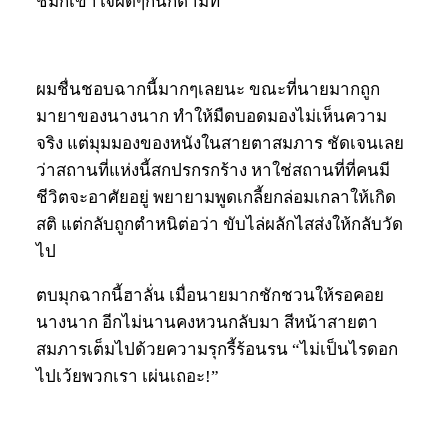
ชมก็เข้าใจผิดๆกันก็ตามที
ผมชื่นชอบฉากนี้มากๆเลยนะ ขณะที่นายมากถูก
มายาของนางนาก ทำให้มืดบอดมองไม่เห็นความ
จริง แต่มุมมองของหนังในสายตาสมภาร ชัดเจนเลย
ว่าสถานที่แห่งนี้สกปรกรกร้าง หาใช่สถานที่ที่คนมี
ชีวิตจะอาศัยอยู่ พยายามพูดเกลี้ยกล่อมเกลาให้เกิด
สติ แต่กลับถูกตำหนิต่อว่า ขับไล่ผลักไสส่งให้กลับวัด
ไป
ตบมุกฉากนี้ฮาลั่น เมื่อนายมากชักชวนให้รอคอย
นางนาก อีกไม่นานคงหวนกลับมา สีหน้าสายตา
สมภารเต็มไปด้วยความรุกรี้ร้อนรน “ไม่เป็นไรดอก
ไปเว้ยพวกเรา เผ่นเถอะ!”