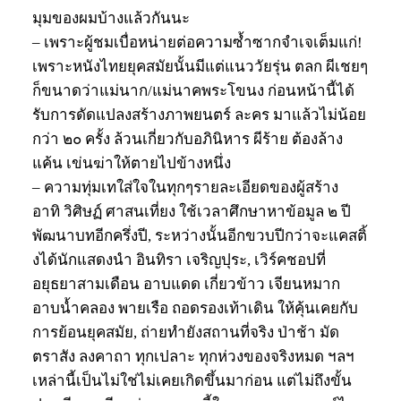
มุมของผมบ้างแล้วกันนะ
– เพราะผู้ชมเบื่อหน่ายต่อความซ้ำซากจำเจเต็มแก่!
เพราะหนังไทยยุคสมัยนั้นมีแต่แนววัยรุ่น ตลก ผีเชยๆ
ก็ขนาดว่าแม่นาก/แม่นาคพระโขนง ก่อนหน้านี้ได้
รับการดัดแปลงสร้างภาพยนตร์ ละคร มาแล้วไม่น้อย
กว่า ๒๐ ครั้ง ล้วนเกี่ยวกับอภินิหาร ผีร้าย ต้องล้าง
แค้น เข่นฆ่าให้ตายไปข้างหนึ่ง
– ความทุ่มเทใส่ใจในทุกๆรายละเอียดของผู้สร้าง
อาทิ วิศิษฏ์ ศาสนเที่ยง ใช้เวลาศึกษาหาข้อมูล ๒ ปี
พัฒนาบทอีกครึ่งปี, ระหว่างนั้นอีกขวบปีกว่าจะแคสติ้
งได้นักแสดงนำ อินทิรา เจริญปุระ, เวิร์คชอปที่
อยุธยาสามเดือน อาบแดด เกี่ยวข้าว เจียนหมาก
อาบน้ำคลอง พายเรือ ถอดรองเท้าเดิน ให้คุ้นเคยกับ
การย้อนยุคสมัย, ถ่ายทำยังสถานที่จริง ป่าช้า มัด
ตราสัง ลงคาถา ทุกเปลาะ ทุกห่วงของจริงหมด ฯลฯ
เหล่านี้เป็นไม่ใช่ไม่เคยเกิดขึ้นมาก่อน แต่ไม่ถึงขั้น