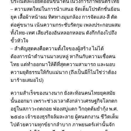
ประณีตละเอียดอ่อนขนาดนี้ในวงการภาพยนตร์ไทย
– ความสดใหม่ในการนำเสนอ จัดเต็มโปรดักชั่นย้อน
ยุค เสื้อผ้าหน้าผม ทิศทางมุมกล้อง การจัดแสง-สี ตัด
ต่อคู่ขนาน เน้นความกระชับรัดกุม เพลงประกอบผสม
ทั้งไทย-เทศ เสียงร้องอันหลอกหลอน ดังกึกก้องไปถึง
ขั้วหัวใจ
– สำคัญสุดคงคือความตั้งใจของผู้สร้าง ไม่ได้
ต้องการนำตำนานมาลบหลู่ หากินกับความเชื่อคน
ไทย แต่ทำออกมาให้ดีที่สุดความสามารถ และมอบ
ความยุติธรรมให้กับแม่นาก (ถึงเป็นผีก็ไม่ใช่ว่าต้อง
มาร้ายเสมอไป)
ความสำเร็จของนางนาก ยังสะท้อนคนไทยยุคสมัย
นั้นออกมา เพราะช่วงเวลาดังกล่าวเศรษฐกิจโลกตก
อยู่ในสภาวะถดถอย ฟองสบู่แตก วิกฤตต้มยำกุ้ง พ.ศ.
๒๕๔๐ เจ้าของธุรกิจล้มละลาย ผู้คนตกงาน ชีวิตเต็ม
ไปด้วยความทุกข์ยากลำบาก ภาพยนตร์เท่านั้นจัก