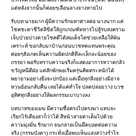
แต่หลังจากนั้นก็ค่อยๆเลือนลางจางหายไป
รับบท นายมาก ผู้มีความรักมหาศาลต่อ นางนาก แต่
โชคชะตาชีวิตลิขิตให้ถูกเกณฑ์ทหารไปสู้รบสงคราม
เจ็บป่วยปางตายโชคดีได้สมเด็จโตช่วยเหลือให้พ้น
เคราะห์ ขอกลับมาบ้านก่อนบวชทดแทนพระคุณ
ค่อยๆสังเกตเห็นความผิดปกติทีละเล็กละน้อยของ
ภรรยา พอรับทราบความจริงก็แสดงอาการหวาดกลัว
ขวัญหนีดีฝ่อ แต่สักพักพอเริ่มครุ่นคิดตระหนักได้
พยายามอย่างยิ่งจะปกป้อง แต่เมื่อทุกสิ่งอย่างมิอาจ
หวนย้อนกลับคืน เลยได้แค่ทำใจ ปลดปล่อยวาง บวช
อุทิศทุกสิ่งอย่างให้ผลกรรมเบาบางลง
บทบาทของเมฆ มีความซื่อตรงไปตรงมา แทบจะ
เรียกไร้เดียงสาก็ว่าได้ สีหน้าสายตาเต็มไปด้วย
ความมุ่งมั่น รักมาก จนกลายเป็นมืดบอดต่อความ
จริง (กรรมบังตา) กระทั่งเมื่อพบเห็นแสงสว่างร่ำไร