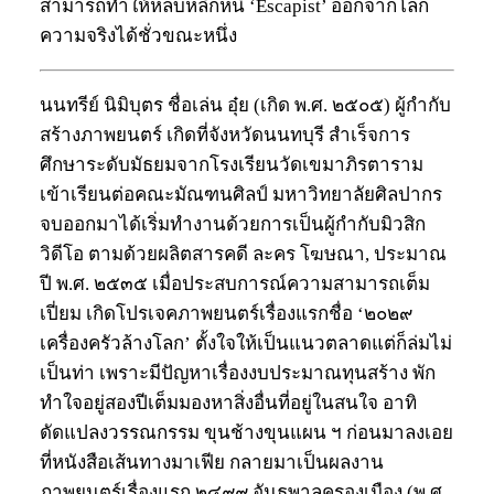
สามารถทำให้หลบหลีกหนี ‘Escapist’ ออกจากโลก
ความจริงได้ชั่วขณะหนึ่ง
นนทรีย์ นิมิบุตร ชื่อเล่น อุ๋ย (เกิด พ.ศ. ๒๕๐๕) ผู้กำกับ
สร้างภาพยนตร์ เกิดที่จังหวัดนนทบุรี สำเร็จการ
ศึกษาระดับมัธยมจากโรงเรียนวัดเขมาภิรตาราม
เข้าเรียนต่อคณะมัณฑนศิลป์ มหาวิทยาลัยศิลปากร
จบออกมาได้เริ่มทำงานด้วยการเป็นผู้กำกับมิวสิก
วิดีโอ ตามด้วยผลิตสารคดี ละคร โฆษณา, ประมาณ
ปี พ.ศ. ๒๕๓๕ เมื่อประสบการณ์ความสามารถเต็ม
เปี่ยม เกิดโปรเจคภาพยนตร์เรื่องแรกชื่อ ‘๒๐๒๙
เครื่องครัวล้างโลก’ ตั้งใจให้เป็นแนวตลาดแต่ก็ล่มไม่
เป็นท่า เพราะมีปัญหาเรื่องงบประมาณทุนสร้าง พัก
ทำใจอยู่สองปีเต็มมองหาสิ่งอื่นที่อยู่ในสนใจ อาทิ
ดัดแปลงวรรณกรรม ขุนช้างขุนแผน ฯ ก่อนมาลงเอย
ที่หนังสือเส้นทางมาเฟีย กลายมาเป็นผลงาน
ภาพยนตร์เรื่องแรก ๒๔๙๙ อันธพาลครองเมือง (พ.ศ.