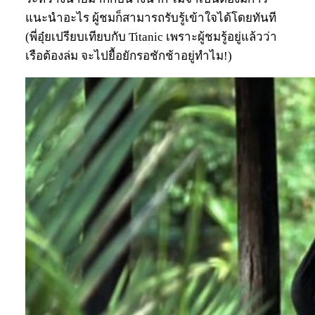
แนะนำอะไร ผู้ชมก็สามารถรับรู้เข้าใจได้โดยทันที
(พี่อุ๋ยเปรียบเทียบกับ Titanic เพราะผู้ชมรู้อยู่แล้วว่า
เรือต้องล่ม จะไปยื้อยักรอชักช้าอยู่ทำไม!)