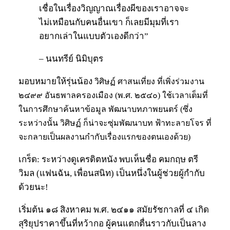
เชื่อในเรื่องวิญญาณเรื่องผีของเราอาจจะ
ไม่เหมือนกับคนอื่นเขา ก็เลยมีมุมที่เรา
อยากเล่าในแบบตัวเองดีกว่า”
– นนทรีย์ นิมิบุตร
มอบหมายให้รุ่นน้อง
วิศิษฏ์ ศาสนเที่ยง ที่เพิ่งร่วมงาน
๒๔๙๙ อันธพาลครองเมือง (พ.ศ. ๒๕๔๐) ใช้เวลาเต็มที่
ในการศึกษาค้นหาข้อมูล พัฒนาบทภาพยนตร์ (ซึ่ง
ระหว่างนั้น วิศิษฏ์ ก็น่าจะซุ่มพัฒนาบท ฟ้าทะลายโจร ที่
จะกลายเป็นผลงานกำกับเรื่องแรกของตนเองด้วย)
เกร็ด: ระหว่างดูเครดิตหนัง พบเห็นชื่อ คมกฤษ ตรี
วิมล (แฟนฉัน, เพื่อนสนิท) เป็นหนึ่งในผู้ช่วยผู้กำกับ
ด้วยนะ!
เริ่มต้น ๑๘ สิงหาคม พ.ศ. ๒๔๑๑ สมัยรัชกาลที่ ๔ เกิด
สุริยุปราคาขึ้นที่หว้ากอ ผู้คนแตกตื่นราวกับเป็นลาง