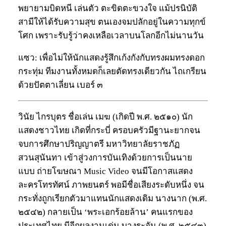
พยายามบิดหนี เล่นตัว ตะขิดตะขวงใจ แม้ปรนิบัติ
สามีให้ได้รับความสุข ตนเองจมปลักอยู่ในความทุกข์
โศก เพราะรับรู้ว่าคงเหลือเวลาบนโลกอีกไม่นานวัน
แซว: เพื่อไม่ให้นักแสดงรู้สึกเก้งกังกับทรงผมทรงดอก
กระทุ่ม ทีมงานทั้งหมดก็เลยตัดทรงเดียวกัน ไถเกรียน
ด้วยปัตตาเลี่ยน เบอร์ ๓
วินัย ไกรบุตร ชื่อเล่น เมฆ (เกิดปี พ.ศ. ๒๕๑๐) นัก
แสดงชาวไทย เกิดที่กระบี่ ครอบครัวมีฐานะยากจน
จบการศึกษาปริญญาตรี มหาวิทยาลัยราชภัฏ
สวนสุนันทา เข้าสู่วงการบันเทิงด้วยการเป็นนาย
แบบ ถ่ายโฆษณา Music Video จนมีโอกาสแสดง
ละครโทรทัศน์ ภาพยนตร์ พอมีชื่อเสียงระดับหนึ่ง จน
กระทั่งถูกเรียกตัวมาแทนนักแสดงเดิม นางนาก (พ.ศ.
๒๕๔๒) กลายเป็น ‘พระเอกร้อยล้าน’ คนแรกของ
ประเทศไทย มีอีกผลงานเด่น บางระจัน (พ.ศ. ๒๕๔๓)