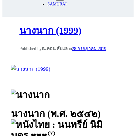
SAMURAI
นางนาก (1999)
Published by
ณ.คอน ลับแล
on
28 กรกฎาคม 2019
นางนาก (พ.ศ. ๒๕๔๒)
: นนทรีย์ นิมิ
บุตร ♥♥♥♡