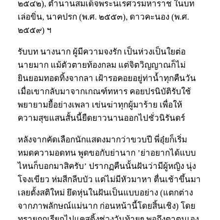
๒๕๔๒), ตำนานสมเด็จพระนเรศวรมหาราช ในบท
เล่อขิ่น, นาคปรก (พ.ศ. ๒๕๕๓), ดาวคะนอง (พ.ศ.
๒๕๕๙) ฯ
รับบท นางนาก ผู้มีความจงรัก เป็นห่วงเป็นใยต่อ
นายมาก แม้ตัวตายท้องกลม แต่จิตวิญญาณก็ไม่
ยินยอมทอดทิ้งจากลา เฝ้ารอคอยอยู่ท่าน้ำทุกคืนวัน
เมื่อเขากลับมาจากเกณฑ์ทหาร คอยปรนิบัติรับใช้
พยายามยื้อย่างเพลา เข่นฆ่าทุกผู้มาร้าย เพื่อให้
ความสุขแสนสั้นนี้ยืดยาวนานออกไปชั่วนิรันดร์
หลังจากคัดเลือกนักแสดงมากว่าขวบปี พี่อุ๋ยก็เริ่ม
หมดความอดทน พูดขอกับย่านาก ’ย่าอยากได้แบบ
ไหนก็บอกมาสิครับ’ ปรากฏคืนนั้นฝันว่ามีผู้หญิง นุ่ง
โจงเขียว ห่มสีกลีบบัว แต่ไม่มีหัวมาหา ตื่นเช้าขึ้นมา
เลยตั้งสติใหม่ ยึดหุ่นในฝันเป็นแบบอย่าง (แตกต่าง
จากภาพลักษณ์แม่นาก ก่อนหน้านี้โดยสิ้นเชิง) โดย
ทรายถูกเรียกไปแคสติ้งช่วงวันท้ายๆ พอถึงตาตนเอง