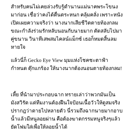
สำหรับคนไม่เคยล่วงรับรู้ตำนานแม่นาคพระโขนง
มาก่อน เชื่อว่าคงได้ตื่นตระหนก คลุ้มคลั่ง เพราะหนัง
เปิดเผยความจริงว่า นางนากเสียชีวิตตายท้องกลม
ขณะกำลังร่วมรักหลับนอนกับนายมาก ตัดสลับไปมา
คู่ขนาน วินาทีเสพสมไคลน์แม็กซ์ เธอก็หมดสิ้นลม
หายใจ
แล้วนี่ก็ Gecko Eye View มุมแห่งโชคชะตาฟ้า
กำหนด ตุ๊กแกร้อง ให้นางนากต้องนอนตายท้องกลม!
เหี้ย ที่นำมาประกอบฉาก ทรายเล่าว่าพวกมันเป็น
มังสวิรัต แต่ทีมงานต้องฝืนใจป้อนเนื้อวัวให้ดูสมจริง
ปรากฎว่าตายไปหลายตัว นี่รวมถึงฉากนายมากอาบ
น้ำแล้วมีหนูลอยผ่าน คือต้องฆาตกรรมหนูจริงๆแล้ว
ยัดโฟมใส่เพื่อให้ลอยน้ำได้