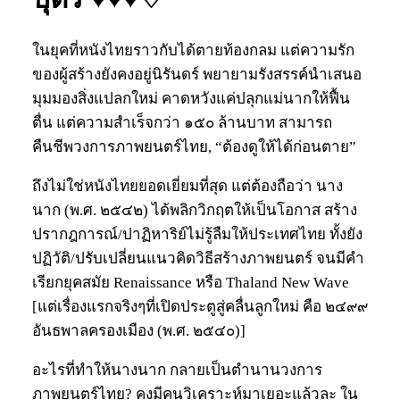
ในยุคที่หนังไทยราวกับได้ตายท้องกลม แต่ความรัก
ของผู้สร้างยังคงอยู่นิรันดร์ พยายามรังสรรค์นำเสนอ
มุมมองสิ่งแปลกใหม่ คาดหวังแค่ปลุกแม่นากให้ฟื้น
ตื่น แต่ความสำเร็จกว่า ๑๕๐ ล้านบาท สามารถ
คืนชีพวงการภาพยนตร์ไทย, “ต้องดูให้ได้ก่อนตาย”
ถึงไม่ใช่หนังไทยยอดเยี่ยมที่สุด แต่ต้องถือว่า นาง
นาก (พ.ศ. ๒๕๔๒) ได้พลิกวิกฤตให้เป็นโอกาส สร้าง
ปรากฎการณ์/ปาฏิหาริย์ไม่รู้ลืมให้ประเทศไทย ทั้งยัง
ปฏิวัติ/ปรับเปลี่ยนแนวคิดวิธีสร้างภาพยนตร์ จนมีคำ
เรียกยุคสมัย Renaissance หรือ Thaland New Wave
[แต่เรื่องแรกจริงๆที่เปิดประตูสู่คลื่นลูกใหม่ คือ ๒๔๙๙
อันธพาลครองเมือง (พ.ศ. ๒๕๔๐)]
อะไรที่ทำให้นางนาก กลายเป็นตำนานวงการ
ภาพยนตร์ไทย? คงมีคนวิเคราะห์มาเยอะแล้วละ ใน