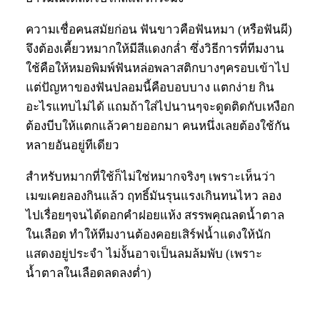
ความเชื่อคนสมัยก่อน ฟันขาวคือฟันหมา (หรือฟันผี)
จึงต้องเคี้ยวหมากให้มีสีแดงกล่ำ ซึ่งวิธีการที่ทีมงาน
ใช้คือให้หมอพิมพ์ฟันหล่อพลาสติกบางๆครอบเข้าไป
แต่ปัญหาของฟันปลอมนี้คือบอบบาง แตกง่าย กิน
อะไรแทบไม่ได้ แถมถ้าใส่ไปนานๆจะดูดติดกับเหงือก
ต้องบีบให้แตกแล้วคายออกมา คนหนึ่งเลยต้องใช้กัน
หลายอันอยู่ทีเดียว
สำหรับหมากที่ใช้ก็ไม่ใช่หมากจริงๆ เพราะเห็นว่า
เมฆเคยลองกินแล้ว ฤทธิ์มันรุนแรงเกินทนไหว ลอง
ไปเรื่อยๆจนได้ดอกคำฝอยแห้ง สรรพคุณลดน้ำตาล
ในเลือด ทำให้ทีมงานต้องคอยเสิร์ฟน้ำแดงให้นัก
แสดงอยู่ประจำ ไม่งั้นอาจเป็นลมล้มพับ (เพราะ
น้ำตาลในเลือดลดลงต่ำ)