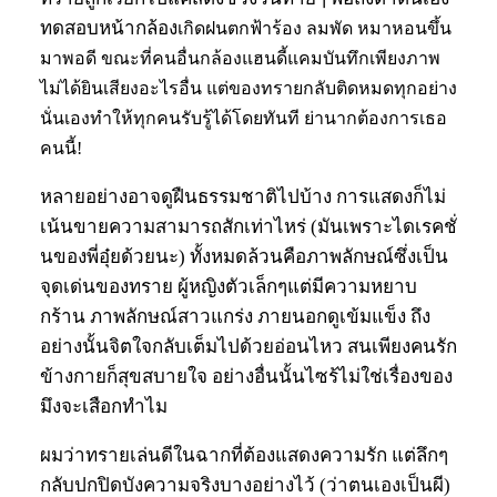
ทดสอบหน้ากล้อง
เกิดฝนตกฟ้าร้อง ลมพัด หมาหอนขึ้น
มาพอดี ขณะที่คนอื่นกล้องแฮนดี้แคมบันทึกเพียงภาพ
ไม่ได้ยินเสียงอะไรอื่น แต่ของทรายกลับติดหมดทุกอย่าง
นั่นเองทำให้ทุกคนรับรู้ได้โดยทันที ย่านากต้องการเธอ
คนนี้!
หลายอย่างอาจดูฝืนธรรมชาติไปบ้าง การแสดงก็ไม่
เน้นขายความสามารถสักเท่าไหร่ (มันเพราะไดเรคชั่
นของพี่อุ๋ยด้วยนะ) ทั้งหมดล้วนคือภาพลักษณ์ซึ่งเป็น
จุดเด่นของทราย ผู้หญิงตัวเล็กๆแต่มีความหยาบ
กร้าน ภาพลักษณ์สาวแกร่ง ภายนอกดูเข้มแข็ง ถึง
อย่างนั้นจิตใจกลับเต็มไปด้วยอ่อนไหว สนเพียงคนรัก
ข้างกายก็สุขสบายใจ อย่างอื่นนั้นไซร้ไม่ใช่เรื่องของ
มึงจะเสือกทำไม
ผมว่าทรายเล่นดีในฉากที่ต้องแสดงความรัก แต่ลึกๆ
กลับปกปิดบังความจริงบางอย่างไว้ (ว่าตนเองเป็นผี)