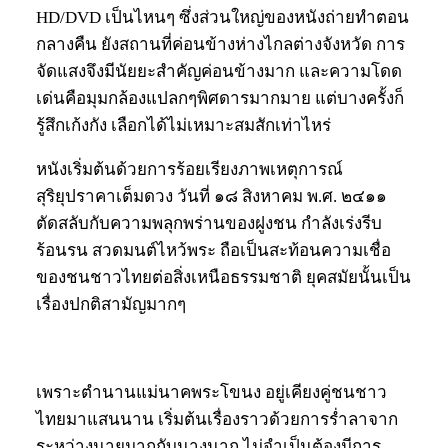
HD/DVD เป็นไหนๆ ซึ่งส่วนใหญ่ของหนังถ่ายทำตอน
กลางคืน ยังสถานที่ค่อนข้างห่างไกลต่างจังหวัด การ
จัดแสงจึงมีนัยยะสำคัญค่อนข้างมาก และความโดด
เด่นคือมุมกล้องแปลกๆพิศดารมากมาย แต่บางครั้งก็
รู้สึกเก้งกัง เลือกได้ไม่เหมาะสมสักเท่าไหร่
หนังเริ่มต้นด้วยการร้อยเรียงภาพเหตุการณ์
สุริยุปราคาเต็มดวง วันที่ ๑๘ สิงหาคม พ.ศ. ๒๔๑๑
ตัดสลับกับความพลุกพร่านของฝูงชน กำลังเร่งรีบ
ร้อนรน สวดมนต์ไหว้พระ ถือเป็นสะท้อนความเชื่อ
ของชนชาวไทยต่อสิ่งเหนือธรรมชาติ ยุคสมัยนั้นเป็น
เรื่องปกติสามัญมากๆ
เพราะตำนานแม่นาคพระโขนง อยู่เคียงคู่ชนชาว
ไทยมาแสนนาน เริ่มต้นเรื่องราวด้วยการร่ำลาจาก
ระหว่างนายมากกับนางนาก ไม่จำเป็นต้องมีการ