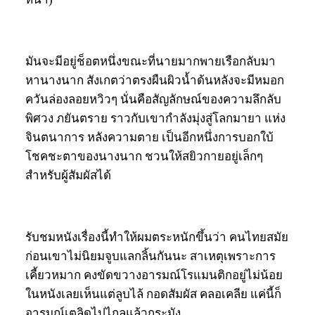
มันจะมีอยู่ช็อตหนึ่งขณะที่นายมากพายเรือกลับมา
หานางนาก สังเกตว่าตรงผืนผิวน้ำด้นหลังจะมีหมอก
ควันล่องลอยหวิวๆ นั่นคือสัญลักษณ์ของความลึกลับ
พิศวง ภยันตราย ราวกับเขากำลังมุ่งสู่โลกมายา แห่ง
จินตนาการ หลังความตาย เป็นอีกหนึ่งการบอกใบ้
โชคชะตาของนางนาก ชวนให้สยิวกายอยู่เล็กๆ
สำหรับผู้สัมผัสได้
รับชมหนังเรื่องนี้ทำให้ผมตระหนักขึ้นว่า คนไทยสมัย
ก่อนเขาไม่นิยมจูบแลกลิ้นกันนะ สาเหตุเพราะการ
เคี้ยวหมาก คงขัดขวางอารมณ์โรแมนติกอยู่ไม่น้อย
ในหนังเลยเห็นแต่ลูบไล้ กอดสัมผัส คลอเคลีย แค่นี้ก็
อารมณ์เตลิดไปไกลแล้วกระมัง