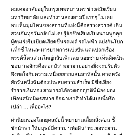
ผมเคยอาศัยอยู่ในกรุงเทพหมานคร ช่วงสมัยเรียน
มหาวิทยาลัย และทำงานสองสามปีแรกๆ ไม่เคย
พบเห็นมุมไหนของสถานที่แห่งนี้คือสรวงสวรรค์ เดิน
สวนกันทุกวันกลับไม่เคยรู้จักชื่อเสียงเรียงนามพูดคุย
ผู้คนเร่งรีบเบียดเสียดขึ้นรถเมล์ รถไฟฟ้า แย่งกันโบก
แท็กซี่ ไหนละมารยาทการแบ่งปัน แต่แปลกเรื่อง
พรรค์นี้คนส่วนใหญ่กลับเพิกเฉย ลอยชาย เห็นผิดเป็น
ชอบ ‘กงจักรคือดอกบัว’ พยายามอย่างยิ่งจะปรับตัว
พึงพอใจกับความเหนื่อยยากแสนสาหัสนั้น คาดหวัง
สักวันหนึ่งฉันต้องประสบความสำเร็จ มีชื่อเสียง
ร่ำรวยเงินทอง สามารถโอ้อวดต่อญาติพี่น้อง ผอง
เพื่อนสนิทมิตรสหาย อิจฉาเราสิ ทำได้แบบนี้หรือ
เปล่า … เพื่ออะไร?
ค่านิยมของโลกยุคสมัยนี้ พยายามเสี้ยมสั่งสอน ชี้
ชักนำพา ให้มนุษย์มีความ ‘เพ้อฝัน’ ทะเยอทะยาน