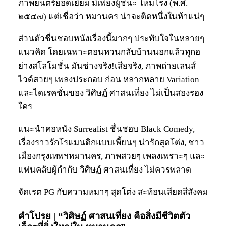
ภาพยนตร์ยอดเยี่ยม มีเพียงผู้ชนะ โหมโรง (พ.ศ.
๒๕๔๗) แต่เชื่อว่า หมานคร น่าจะติดหนึ่งในห้าแน่ๆ
ส่วนตัวชื่นชอบหนังเรื่องนี้มากๆ ประทับใจในหลายๆ
แนวคิด โดยเฉพาะตอนหวนกลับบ้านนอกแล้วทุกอ
ย่างสโลโมชั่น มันช่างจริง!เสียจริง, ภาพถ่ายเลนส์
ไวด์สวยๆ เพลงประกอบ ก่อน หลากหลาย Variation
และไดเรคชั่นของ วิศิษฏ์ ศาสนเที่ยง ไม่เป็นสองรอง
ใคร
แนะนำคอหนัง Surrealist ชื่นชอบ Black Comedy,
เรื่องราวรักโรแมนติกแบบเพี้ยนๆ น่ารักสุดโต่ง, ชาว
เมืองกรุงเทพฯหมานคร, ภาพสวยๆ เพลงเพราะๆ และ
แฟนคลับผู้กำกับ วิศิษฏ์ ศาสนเที่ยง ไม่ควรพลาด
จัดเรต PG กับความหมาๆ สุดโต่ง สะท้อนเสียดสีสังคม
คำโปรย |
“วิศิษฏ์ ศาสนเที่ยง คือสิ่งมีชีวิตตัว