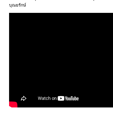
บุณยรักษ์