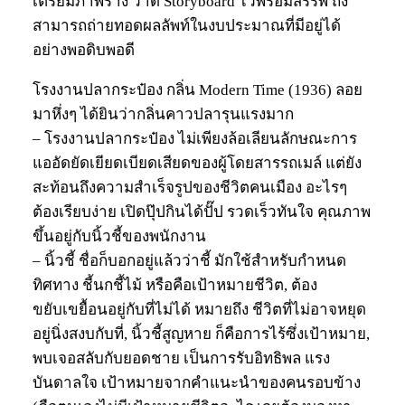
เตรียมภาพร่าง วาด Storyboard ไว้พร้อมสรรพ ถึง
สามารถถ่ายทอดผลลัพท์ในงบประมาณที่มีอยู่ได้
อย่างพอดิบพอดี
โรงงานปลากระป๋อง กลิ่น Modern Time (1936) ลอย
มาหึ่งๆ ได้ยินว่ากลิ่นคาวปลารุนแรงมาก
– โรงงานปลากระป๋อง ไม่เพียงล้อเลียนลักษณะการ
แออัดยัดเยียดเบียดเสียดของผู้โดยสารรถเมล์ แต่ยัง
สะท้อนถึงความสำเร็จรูปของชีวิตคนเมือง อะไรๆ
ต้องเรียบง่าย เปิดปุ๊ปกินได้ปั๊ป รวดเร็วทันใจ คุณภาพ
ขึ้นอยู่กับนิ้วชี้ของพนักงาน
– นิ้วชี้ ชื่อก็บอกอยู่แล้วว่าชี้ มักใช้สำหรับกำหนด
ทิศทาง ชี้นกชี้ไม้ หรือคือเป้าหมายชีวิต, ต้อง
ขยับเขยื้อนอยู่กับที่ไม่ได้ หมายถึง ชีวิตที่ไม่อาจหยุด
อยู่นิ่งสงบกับที่, นิ้วชี้สูญหาย ก็คือการไร้ซึ่งเป้าหมาย,
พบเจอสลับกับยอดชาย เป็นการรับอิทธิพล แรง
บันดาลใจ เป้าหมายจากคำแนะนำของคนรอบข้าง