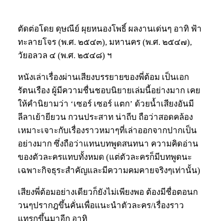
ตัดต่อโดย ดุษณีย์ ผุยหนองโพธิ์ ผลงานเด่นๆ อาทิ ฟ้า
ทะลายโจร (พ.ศ. ๒๕๔๓), มหานคร (พ.ศ. ๒๕๔๗),
วัยอลวล ๔ (พ.ศ. ๒๕๔๘) ฯ
หนังเล่าเรื่องผ่านเสียงบรรยายของพี่ต้อม เป็นเอก
รัตนเรือง ผู้มีความชื่นชอบนิยายเล่มนี้อย่างมาก เคย
ให้คำนิยามว่า ‘เซอร์ เซอร์ แตก’ ด้วยน้ำเสียงอันมี
ลีลาเย้ายียวน กวนประสาท น่าถีบ ถือว่าสอดคล้อง
เหมาะเจาะกับเรื่องราวหมาๆที่เล่าออกจากปากเป็น
อย่างมาก ซึ่งถือว่าแทนบทพูดสนทนา ความคิดอ่าน
ของตัวละครแทบทั้งหมด (แต่ตัวละครก็มีบทพูดนะ
เฉพาะกิจธุระสำคัญและมีความคมคายจริงๆเท่านั้น)
เสียงพี่ต้อมอย่างเดียวก็ยังไม่เพียงพอ ต้องมีชื่อตอนก
วนๆปรากฎขึ้นคั่นเพื่อแนะนำตัวละคร/เรื่องราว
แทรกขึ้นมาอีก อาทิ