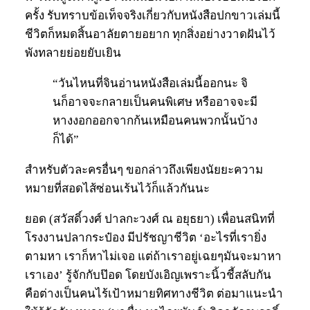
ครั้ง รับทราบข้อเท็จจริงเกี่ยวกับหนังสือปกขาวเล่มนี้
ชีวิตก็หมดสิ้นอาลัยตายอยาก ทุกสิ่งอย่างวาดฝันไว้
พังทลายย่อยยับเยิน
“วันไหนที่จินอ่านหนังสือเล่มนี้ออกนะ จิ
นก็อาจจะกลายเป็นคนพิเศษ หรืออาจจะมี
หางงอกออกจากก้นเหมือนคนพวกนั้นบ้าง
ก็ได้”
สำหรับตัวละครอื่นๆ ขอกล่าวถึงเพียงนัยยะความ
หมายที่สอดไส้ซ่อนเร้นไว้ก็แล้วกันนะ
ยอด (สวัสดิ์วงศ์ ปาลกะวงศ์ ณ อยุธยา) เพื่อนสนิทที่
โรงงานปลากระป๋อง มีปรัชญาชีวิต ‘อะไรที่เรายิ่ง
ตามหา เราก็หาไม่เจอ แต่ถ้าเราอยู่เฉยๆมันจะมาหา
เราเอง’ รู้จักกับป๊อด โดยบังเอิญเพราะนิ้วชี้สลับกัน
คือต่างเป็นคนไร้เป้าหมายทิศทางชีวิต ต่อมาแนะนำ