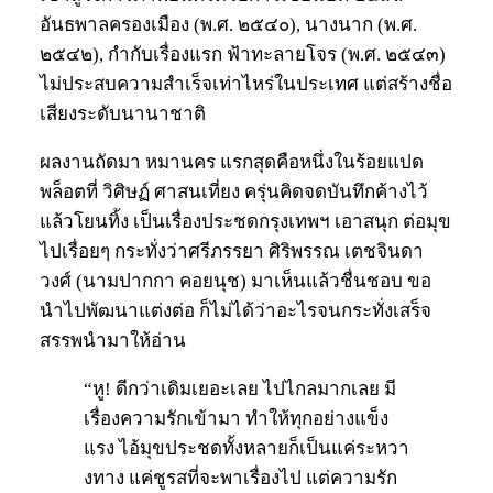
อันธพาลครองเมือง (พ.ศ. ๒๕๔๐), นางนาก (พ.ศ.
๒๕๔๒), กำกับเรื่องแรก ฟ้าทะลายโจร (พ.ศ. ๒๕๔๓)
ไม่ประสบความสำเร็จเท่าไหร่ในประเทศ แต่สร้างชื่อ
เสียงระดับนานาชาติ
ผลงานถัดมา หมานคร แรกสุดคือหนึ่งในร้อยแปด
พล็อตที่ วิศิษฏ์ ศาสนเที่ยง ครุ่นคิดจดบันทึกค้างไว้
แล้วโยนทิ้ง เป็นเรื่องประชดกรุงเทพฯ เอาสนุก ต่อมุข
ไปเรื่อยๆ กระทั่งว่าศรีภรรยา ศิริพรรณ เตชจินดา
วงศ์ (นามปากกา คอยนุช) มาเห็นแล้วชื่นชอบ ขอ
นำไปพัฒนาแต่งต่อ ก็ไม่ได้ว่าอะไรจนกระทั่งเสร็จ
สรรพนำมาให้อ่าน
“หู! ดีกว่าเดิมเยอะเลย ไปไกลมากเลย มี
เรื่องความรักเข้ามา ทำให้ทุกอย่างแข็ง
แรง ไอ้มุขประชดทั้งหลายก็เป็นแค่ระหวา
งทาง แค่ชูรสที่จะพาเรื่องไป แต่ความรัก