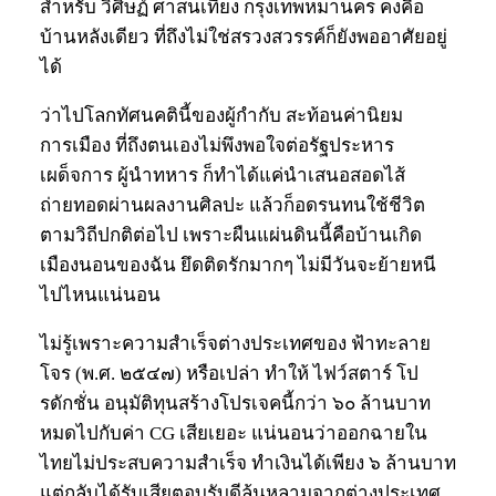
สำหรับ วิศิษฏ์ ศาสนเที่ยง กรุงเทพหมานคร คงคือ
บ้านหลังเดียว ที่ถึงไม่ใช่สรวงสวรรค์ก็ยังพออาศัยอยู่
ได้
ว่าไปโลกทัศนคตินี้ของผู้กำกับ สะท้อนค่านิยม
การเมือง ที่ถึงตนเองไม่พึงพอใจต่อรัฐประหาร
เผด็จการ ผู้นำทหาร ก็ทำได้แค่นำเสนอสอดไส้
ถ่ายทอดผ่านผลงานศิลปะ แล้วก็อดรนทนใช้ชีวิต
ตามวิถีปกติต่อไป เพราะผืนแผ่นดินนี้คือบ้านเกิด
เมืองนอนของฉัน ยึดติดรักมากๆ ไม่มีวันจะย้ายหนี
ไปไหนแน่นอน
ไม่รู้เพราะความสำเร็จต่างประเทศของ ฟ้าทะลาย
โจร (พ.ศ. ๒๕๔๗) หรือเปล่า ทำให้ ไฟว์สตาร์ โป
รดักชั่น อนุมัติทุนสร้างโปรเจคนี้กว่า ๖๐ ล้านบาท
หมดไปกับค่า CG เสียเยอะ แน่นอนว่าออกฉายใน
ไทยไม่ประสบความสำเร็จ ทำเงินได้เพียง ๖ ล้านบาท
แต่กลับได้รับเสียตอบรับดีล้นหลามจากต่างประเทศ