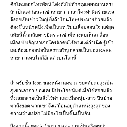
คึกโคมออกโทรทัศน์ โด่งดังไปทั่วกรุงเทพหมานคร?
ถ้าเป็นแต่ก่อนคนชั่วหายาก เวลาใครทำผิดร้ายแรง
จึงตกเป็นข่าวใหญ่ ยิ่งถ้าโดนโทษประหารด้วยแล้ว
ต้องขึ้นหน้าหนึ่งเพื่อเป็นบทเรียนเสี้ยมสอนใจ แต่ยุค
สมัยนี้นั้นกลับตารปัตร คนชั่วมีหางพบเห็นเกลื่อน
เมือง บังเอิญหาเจอใครสักคนไร้หางแต่กำเนิด รู้เข้า
เลยต้องยกยอปอปั้นสรรเสริญ กลายเป็นของ RARE
หายาก แทบไม่มีอีกแล้วบนโลกนี้
สำหรับซีน Icon ของหนัง กองขวดขยะทับถมสูงเป็น
ภูเขาเลากา ของเคยมีประโยชน์แต่เมื่อใช้สอยแล้ว
ทิ้งเลยกลายเป็นสิ่งไร้ค่า และเมื่อหนุ่ม-สาว ปีนป่าย
มาถึงยอด พวกเขาจึงเสมือนอยู่ตำแหน่งสูงสุดของ
ความว่างเปล่า ไม่มีอะไรเป็นชิ้นเป็นอัน
ถึงฉากนี้จะดูเว่อวังมากๆ แต่ความเป็นจริงผมว่า