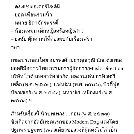
– คงเดช มอเตอร์ไซค์ผี
– ยอด เพื่อนร่วมนิ้ว
– หมวย ธิดาจักรพรรดิ์
– น้องแหม่ม เด็กหญิงหรือหญิงสาว
– ธงชัย ตุ๊กตาหมีที่ต้องพบกับเรื่องเศร้า
ฯลฯ
เพลงประกอบโดย อมรพงศ์ เมธาคุณวุฒิ นักแต่งเพลง
ยอดฝีมือชาวไทย กรรมการผู้จัดการ/Music Direction
บริษัท ไวด์แอทฮาร์ท จำกัด, ผลงานเด่น อาทิ สตรี
เหล็ก (พ.ศ. ๒๕๔๓), แฟนฉัน (พ.ศ. ๒๕๔๖), บิวตี้ฟูล
บ๊อกเซอร์ (พ.ศ. ๒๕๔๖), มหา’ลัย เหมืองแร่ (พ.ศ.
๒๕๔๘) ฯ
สำหรับเรื่องนี้ นำบทเพลง …ก่อน (พ.ศ. ๒๕๓๗)
ซิงเกิลจากอัลบัมชุดแรกของ Modern Dog แต่งโดย
ปฐมพร ปฐมพร (เพลงเดียวของวงที่ผู้แต่งไม่ได้เป็น