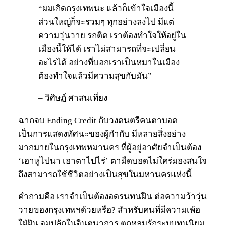
“ผมเกิดกรุงเทพนะ แล้วก็เข้าใจเมืองนี้
ส่วนใหญ่ก็จะรวมๆ ทุกอย่างลงไป มีแต่
ความวุ่นวาย รถติด เราต้องทำใจให้อยู่ใน
เมืองนี้ให้ได้ เราไม่สามารถที่จะเปลี่ยน
อะไรได้ อย่างที่บอกเราเป็นหมาในเมือง
ต้องทำใจแล้วมีความสุขกับมัน”
– วิศิษฏ์ ศาสนเที่ยง
ฉากจบ Ending Credit กับวงดนตรีคนตาบอด
เป็นการแสดงทัศนะของผู้กำกับ มีหลายสิ่งอย่าง
มากมายในกรุงเทพหมานคร ที่ผู้อยู่อาศัยจำเป็นต้อง
‘เอาหูไปนา เอาตาไปไร่’ ตามืดบอดไม่ใคร่มองสนใจ
ถึงสามารถใช้ชีวิตอย่างเป็นสุขในมหานครแห่งนี้
คำถามคือ เราจำเป็นต้องอดรนทนฝืน ต่อความว้าวุ่น
วายของกรุงเทพฯด้วยหรือ? สำหรับคนที่มีความเพ้อ
ใฝ่ฝัน จมปลักในจินตนาการ ตกหลุมรักระบบทุนนิยม