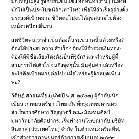
มักใหญ่ใฝ่สูง รู้จักขยันขันแข็ง อดทนทำงาน (ในสิ่งที่
มักไม่เป็นประโยชน์สักเท่าไหร่) เพื่อให้สำเร็จลุล่วงดั่ง
ประสงค์เป้าหมาย ชีวิตต่อไปจะได้สุขสบายไม่ต้อง
เหน็ดเหนื่อยดิ้นรน
แต่ชีวิตคนเราจำเป็นต้องดิ้นรนขนาดนั้นด้วยหรือ?
ต้องให้ประสบความสำเร็จ? ต้องให้ร่ำรวยเงินทอง?
ต้องให้มีชื่อเสียงโด่งดังเป็นที่รู้จัก? และสำหรับผู้ที่
สามารถไต่เต้าไปจนถึงจุดๆนั้น มันคุ้มค่าแล้วหรือ?
อะไรคือเป้าหมายต่อไป? เมื่อไหร่จะรู้จักหยุดเพียง
พอ?
วิศิษฏ์ ศาสนเที่ยง (เกิดปี พ.ศ. ๒๕๐๗) ผู้กำกับ/นัก
เขียน ภาพยนตร์ชาวไทย เกิดที่กรุงเทพมหานคร
สำเร็จการศึกษาปริญญาตรี คณะมัณฑนศิลป์
มหาวิทยาลัยศิลปากร, เริ่มทำงานโฆษณากับ บริษัท
ลินตาส (ประเทศไทย) จำกัด ในตำแหน่งครีเอทีฟ,
เข้าสู่วงการภาพยนตร์ด้วยการเขียนบท ๒๔๙๙