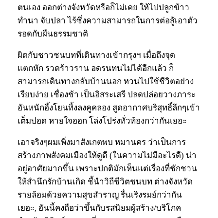
ตนเอง ออกต่างจังหวัดหรือก็ไม่เคย ให้ไปปลูกข้าว
ทำนา จับปลา ไร้ซึ่งความสามารถในการต่อสู้เอาตัว
รอดกับผืนธรรมชาติ
ผิดกับชาวชนบทที่เดินทางเข้ากรุงฯ เมื่อถึงจุด
แตกหัก รวดร้าวราน อดรนทนไม่ได้อีกแล้ว ก็
สามารถเดินทางกลับบ้านนอก หวนไปใช้ชีวิตอย่าง
เรียบง่าย เชื่องช้า เป็นอิสระเสรี ปลดปล่อยวางภาระ
อันหนักอึ้งโยนทิ้งลงคูคลอง สูดอากาศบริสุทธิ์ลึกๆเข้า
เต็มปอด หายใจออก โล่งโปร่งทั่วท้องกว่ากันเยอะ
เอาจริงๆผมเพิ่งมาสังเกตพบ หมานคร ว่าเป็นการ
สร้างภาพสังคมเมืองให้ดูดี (ในความไม่มีอะไรดี) น่า
อยู่อาศัยมากขึ้น เพราะปกติมักเห็นแต่เรื่องที่ชักชวน
ให้สำนึกรักบ้านเกิด ชี้นำวิถีชีวิตชนบท ต่างจังหวัด
รายล้อมด้วยความสุขสำราญ รื่นเริงรมย์กว่ากัน
เยอะ, อันนี้คงถือว่าขึ้นกับรสนิยมผู้สร้าง/บริโภค