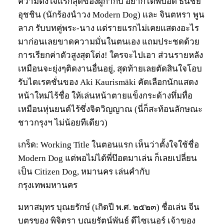
ความตั้งใจแรกสุดของผู้กำกับ อยากได้พี่ป๊อด ธนชัย
อุชชิน (นักร้องนำวง Modern Dog) และ จินตหรา พูน
ลาภ รับบทคู่พระ-นาง แต่รายแรกไม่เคยแสดงอะไร
มาก่อนเลยขาดความมั่นในตนเอง แถมประชดด้วย
การเรียกค่าตัวสูงสุดโต่ง! ใครจะไปเอา ส่วนรายหลัง
เหมือนจะยุ่งๆติดงานอื่นอยู่, สุดท้ายเลยตัดสินใจโอบ
รับไดเรคชั่นของ Aki Kaurismäki คัดเลือกนักแสดง
หน้าใหม่ไร้ชื่อ ให้เล่นหน้าตายแข็งกระด้างทึ่มทื่อ
เหมือนหุ่นยนต์ไร้ซึ่งจิตวิญญาณ (นี่ก็สะท้อนลักษณะ
ชาวกรุงฯ ไม่น้อยทีเดียว)
เกร็ด: Working Title ในตอนแรก เห็นว่าตั้งใจใช้ชื่อ
Modern Dog แต่พอไม่ได้พี่ป๊อดมาเล่น ก็เลยเปลี่ยน
เป็น Citizen Dog, หมานคร เล่นคำกับ
กรุงเทพมหานคร
มหาสมุทร บุณยรักษ์ (เกิดปี พ.ศ. ๒๕๒๓) ชื่อเล่น จีน
บุตรของ พิจิตรา บุณยรัตน์พันธ์ ดีไซเนอร์ เจ้าของ