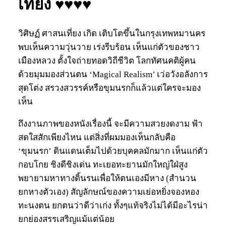
เที่ยง ♥♥♥♥
วิศิษฏ์ ศาสนเที่ยง เกิด เติบโตขึ้นในกรุงเทพหมานคร
พบเห็นความวุ่นวาย เร่งรีบร้อน เห็นแก่ตัวของชาว
เมืองหลวง ตั้งใจถ่ายทอดวิถีชีวิต โลกทัศนคติผู้คน
ด้วยมุมมองส่วนตน ‘Magical Realism’ เว่อวังอลังการ
สุดโต่ง สรวงสวรรค์หรือขุมนรกก็แล้วแต่ใครจะมอง
เห็น
ถึงงานภาพของหนังเรื่องนี้ จะมีความสวยงดงาม ฟ้า
สดใสสักเพียงไหน แต่สิ่งที่ผมมองเห็นกลับคือ
‘ขุมนรก’ ดินแดนเต็มไปด้วยบุคคลมักมาก เห็นแก่ตัว
กอบโกย ชิงดีชิงเด่น ทะเยอทะยานมักใหญ่ใฝ่สูง
พยายามหาทางดิ้นรนเพื่อให้ตนเองมีหาง (สำนวน
ยกหางตัวเอง) สัญลักษณ์ของความเย่อหยิ่งจองหอง
ทะนงตน ยกตนว่าดีว่าเก่ง ทั้งๆแท้จริงไม่ได้มีอะไรน่า
ยกย่องสรรเสริญแม้แต่น้อย