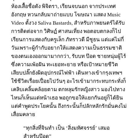
ห้องเสื้อชื่อดัง พิจิตรา, เรียนจบนอก จากประเทศ
อังกฤษ หวนกลับมาถ่ายแบบ โฆษณา แสดง Music
Video ตั้งวง Saliva Bastards, สำหรับภาพยนตร์ได้รับ
การติดต่อจาก วิศิษฏ์ ศาสนเที่ยง พอตอบตกลงก็ไป
เรียนการแสดงกับครูเล็ก ภัทราวดี มีชูธน แต่แค่ไม่กี่
วันเพราะผู้กำกับอยากให้แสดงความเป็นธรรมชาติ
ของตนเองออกมามากกว่า, รับบท ป๊อด ชายหนุ่มผู้ไร้
ซึ่งความเพ้อฝัน ทะเยอทะยาย หรือเป้าหมายชีวิต
เสียบปลั๊กยังผิดอุปกรณ์ไฟฟ้า เดินทางเข้ากรุงเทพฯ
ใช้ชีวิตเรื่อยเปื่อยไปวันๆ อะไรเข้ามากระทบกระทั่งก็
เคลิบเคลิ้มคล้อยตาม ตกหลุมรักหญิงสาว มองไปทาง
ไหนก็เห็นแต่หน้าเธอ พอถูกขอให้แยกกันอยู่ก็ได้ยิน
แต่คำพูดประโยคนั้น ถึงกระนั้นก็ปลักหลักรักมั่นคงไม่
เสื่อมคลาย
“ทุกสิ่งที่จินทำ เป็น ‘สิ่งมหัศจรรย์’ เสมอ
สำหรับป๊อด”