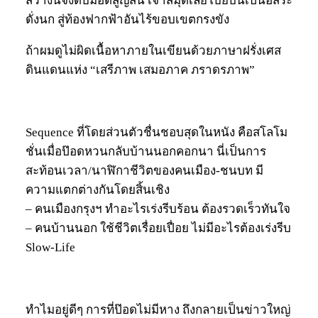
สว่างนี้จึงดับมอดสูญสิ้น เจ้าสมุดเลยโบยบินเป็นอิสระ
ดั่งนก สู่ท้องฟากฟ้าอันไร้ขอบเขตกรงขัง
ถ้าผมดูไม่ผิดเนื้อหาภายในเขียนด้วยภาษาฝรั่งเศส
ดินแดนแห่ง “เสรีภาพ เสมอภาค ภราดรภาพ”
Sequence ที่โดยส่วนตัวชื่นชอบสุดในหนัง คือสโลโม
ชั่นเมื่อป๊อดหวนกลับบ้านนอกคอกนา นี่เป็นการ
สะท้อนเวลา/นาฬิกาชีวิตของคนเมือง-ชนบท มี
ความแตกต่างกันโดยสิ้นเชิง
– คนเมืองกรุงฯ ทำอะไรเร่งรีบร้อน ต้องรวดเร็วทันใจ
– คนบ้านนอก ใช้ชีวิตเรื่อยเปื่อย ไม่มีอะไรต้องเร่งรีบ
Slow-Life
ทำไมอยู่ดีๆ การที่ป๊อดไม่มีหาง ถึงกลายเป็นข่าวใหญ่