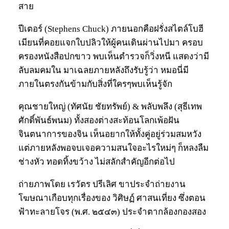
สาย
ปีเตอร์ (Stephens Chuck) ภายนอกคือฝรั่งสไตล์โบฮี
เมียนที่คอยแจกใบปลิวให้ผู้คนเดินผ่านไปมา ครอบ
ครองหนังสือปกขาว พบเห็นตำรวจก็วิ่งหนี แสดงว่ามี
ลับลมคมใน มาเฉลยภายหลังถึงรับรู้ว่า หมอนี่มี
ภายในตรงกันข้ามกับสิ่งที่ใครๆพบเห็นรู้จัก
คุณชายใหญ่ (ทัศนัย ชัยทรัพย์) & พลับพลึง (สุธีเทพ
ศักดิ์พันธ์พนม) ทั้งสองต่างสะท้อนโลกเพ้อฝัน
จินตนาการของจิน เห็นอยากให้ทั้งคู่อยู่ร่วมสมหวัง
แต่ภายหลังพอจบเจอความสนใจอะไรใหม่ๆ ก็หลงลืม
ช่างหัว ทอดทิ้งขว้าง ไม่สลักสำคัญอีกต่อไป
ถ่ายภาพโดย เรวัตร ปรีเลิศ ขาประจำถ่ายงาน
โฆษณาเกือบทุกเรื่องของ วิศิษฏ์ ศาสนเที่ยง ซึ่งตอน
ฟ้าทะลายโจร (พ.ศ. ๒๕๔๓) ประจำตากล้องกองสอง