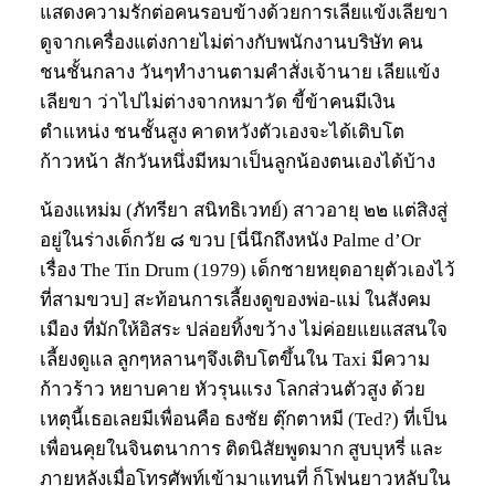
แสดงความรักต่อคนรอบข้างด้วยการเลียแข้งเลียขา
ดูจากเครื่องแต่งกายไม่ต่างกับพนักงานบริษัท คน
ชนชั้นกลาง วันๆทำงานตามคำสั่งเจ้านาย เลียแข้ง
เลียขา ว่าไปไม่ต่างจากหมาวัด ขี้ข้าคนมีเงิน
ตำแหน่ง ชนชั้นสูง คาดหวังตัวเองจะได้เติบโต
ก้าวหน้า สักวันหนึ่งมีหมาเป็นลูกน้องตนเองได้บ้าง
น้องแหม่ม (ภัทรียา สนิทธิเวทย์) สาวอายุ ๒๒ แต่สิงสู่
อยู่ในร่างเด็กวัย ๘ ขวบ [นี่นึกถึงหนัง Palme d’Or
เรื่อง The Tin Drum (1979) เด็กชายหยุดอายุตัวเองไว้
ที่สามขวบ] สะท้อนการเลี้ยงดูของพ่อ-แม่ ในสังคม
เมือง ที่มักให้อิสระ ปล่อยทิ้งขว้าง ไม่ค่อยแยแสสนใจ
เลี้ยงดูแล ลูกๆหลานๆจึงเติบโตขึ้นใน Taxi มีความ
ก้าวร้าว หยาบคาย หัวรุนแรง โลกส่วนตัวสูง ด้วย
เหตุนี้เธอเลยมีเพื่อนคือ ธงชัย ตุ๊กตาหมี (Ted?) ที่เป็น
เพื่อนคุยในจินตนาการ ติดนิสัยพูดมาก สูบบุหรี่ และ
ภายหลังเมื่อโทรศัพท์เข้ามาแทนที่ ก็โฟนยาวหลับใน