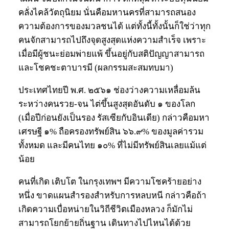
คลั่งไคล้วัตถุนิยม นั่นคือมหานครที่สามารถสนอง
ความต้องการของมวลชนได้ แต่ทั้งนี้ทั้งนั้นก็ใช่ว่าทุก
คนจักสามารถไปถึงจุดสูงสุดแห่งความสำเร็จ เพราะ
เมื่อมีผู้ชนะย่อมพ่ายแพ้ ขึ้นอยู่กับสติปัญญาสามารถ
และโชคชะตาบารมี (ผลกรรมสะสมทบมา)
ประเทศไทยปี พ.ศ. ๒๕๖๑ ช่องว่างความเหลื่อมล้น
ระหว่างคนรวย-จน ไต่ขึ้นสูงสุดอันดับ ๑ ของโลก
(เมื่อปีก่อนยังเป็นรอง รัสเซียกับอินเดีย) กล่าวคือมหา
เศรษฐี ๑% ถือครองทรัพย์สิน ๖๖.๙% ของมูลค่ารวม
ทั้งหมด และมีคนไทย ๑๐% ที่ไม่มีทรัพย์สินเลยแม้แต่
น้อย
คนที่เกิด เติบโต ในกรุงเทพฯ มีความโชคร้ายอย่าง
หนึ่ง ขาดแผนสำรองสำหรับการหลบหนี กล่าวคือถ้า
เกิดความเบื่อหน่ายในวิถีชีวิตเมืองหลวง ก็มักไม่
สามารถโยกย้ายถิ่นฐาน เดินทางไปไหนได้ด้วย