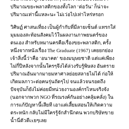
ปริมาณขยะพลาสติกของทั้งโลก ‘ต่อวัน’ ก็น่าจะ
ปริมาณเท่านี้แหละนะ ไม่เว่อไปเท่าไหร่หรอก
วิศิษฏ์ ศาสนเที่ยง เป็นผู้กำกับที่มีลายเซ็นต์ แทรกใส่
มุมมองสะท้อนสังคมไว้ในผลงานภาพยนตร์ของ
ตนเอง สำหรับหมานครคือเรื่องขยะพลาสติก, ครั้ง
หนึ่งจากหนังเรื่อง The Graduate (1967) เคยยกย่อง
เจ้าสิ่งนี้ว่าคือ ‘อนาคต’ ของมนุษยชาติ แต่แค่เพียง
ไม่กี่ปีหลังจากนั้นใครๆจึงได้ล่วงรับรู้พิษสง อันตราย
ปริมาณอันมากมายมหาศาลย่อยสลายไม่ได้ ก่อให้
เกิดมลภาวะต่อคนรุ่นถัดๆไป จนแล้วจนรอดถึง
ปัจจุบันก็ยังไม่ค่อยมีหน่วยงานองค์กรไหนจริงจัง
(นอกจากพวก NGO ที่รณรงค์กันอย่างคลุ้มคลั่ง) ใน
การแก้ปัญหานี้เสียที เอาแต่เสี้ยมสอนให้เกิดความ
ตระหนัก กลับไม่มีใครรู้จักสำนึกตน พวกบริษัทขาย
น้ำนี่ตัวดีเxยๆเลย