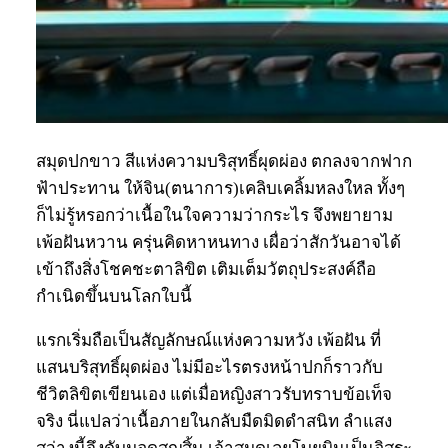
สมุดปกขาว สีแห่งความบริสุทธิ์ผุดผ่อง ตกลงจากฟาก
ฟ้าประทาน ให้จิน(ตนาการ)เคลิบเคลิ้มหลงใหล ทั้งๆ
ก็ไม่รู้หรอกว่าเนื้อในใจความว่ากระไร จึงพยายาม
เพ้อฝันหวาน ครุ่นคิดหาหนทาง เผื่อว่าสักวันอาจได้
เข้าถึงสิ่งโชคชะตาลิขิต เติมเต็มวัตถุประสงค์ถือ
กำเนิดขึ้นบนโลกใบนี้
แรกเริ่มถือเป็นสัญลักษณ์แห่งความหวัง เพ้อฝัน ที่
แสนบริสุทธิ์ผุดผ่อง ไม่มีอะไรตรงหน้าปกก็ราวกับ
ชีวิตลิขิตเขียนเอง แต่เมื่อหญิงสาวรับทราบข้อเท็จ
จริง นี่แปลว่าเนื้อภายในกลับมืดมิดดำสนิท ลำแสง