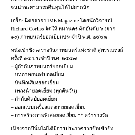
จนน่าจะสามารถคืนทุนได้ไม่ยากนัก
เกร็ด: นิตยสาร TIME Magazine โดยนักวิจารณ์
Richard Corliss จัดให้ หมานคร ติดอันดับ ๖ (จาก
๑๐) ภาพยนตร์ยอดเยี่ยมประจำปี พ.ศ. ๒๕๔๘
หนังเข้าชิง ๗ รางวัลภาพยนตร์แห่งชาติ สุพรรณหงส์
ครั้งที่ ๑๔ ประจำปี พ.ศ. ๒๕๔๗
– ผู้กำกับภาพยนตร์ยอดเยี่ยม
– บทภาพยนตร์ยอดเยี่ยม
– บันทึกเสียงยอดเยี่ยม
– เพลงนำยอดเยี่ยม (ทุกคืนวัน)
– กำกับศิลป์ยอดเยี่ยม
– ออกแบบเครื่องแต่งกายยอดเยี่ยม
– การสร้างภาพพิเศษยอดเยี่ยม ** คว้ารางวัล
เนื่องจากปีนั้นไม่ได้มีการประกาศรายชื่อเข้าชิง