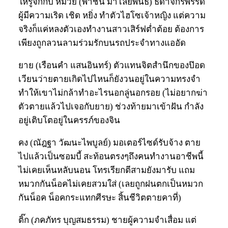
ให้รู้จักกับ หมวย (พาชื่น มาไลยพันธ์) ธิดาจักรพรรดิ์
ผู้มีความเริด เชิด หยิ่ง ทำตัวไฮโซเจ้าหญิง แต่ความ
จริงก็แค่หลงตัวเองทำงานสาวเสิร์ฟต่ำต้อย ต้องการ
เพียงถูกลวนลามร่วมรักบนรถประจำทางแออัด
ยาย (เรือนคำ แสนอินทร์) ตัวแทนจิตสำนึกของป๊อด
เวียนว่ายตายเกิดไปไหนก็ยังวนอยู่ในความทรงจำ
ทำให้เขาไม่กล้าทำอะไรนอกลู่นอกรอย (ไม่อยากฆ่า
ตัวตายแล้วไปเจอกับยาย) ช่วงท้ายมาเข้าฝัน กำลัง
อยู่เติบโตอยู่ในครรภ์ของจิน
คง (ณัฎฐา วัฒนะไพบูลย์) มอเตอร์ไซด์รับจ้าง ตาย
ไปแล้วเป็นซอมบี้ สะท้อนตรงๆถึงคนทำงานอาชีพนี้
ไม่เคยเห็นหลับนอน โทรเรียกตีสามยังมารับ แถม
หมวกกันน็อคไม่เคยสวมใส่ (เลยถูกฝนตกเป็นหมวก
กันน็อค น็อคกระแทกศีรษะ สิ้นชีวิตตายคาที่)
ติ๊ก (ภคภัทร บุญสมธรรม) ชายผู้ความจำเสื่อม แต่