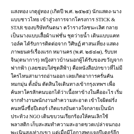
แสงทอง เกตุอู่ทอง (เกิดปี พ.ศ. ๒๕๒๕) นักแสดง-นาง
แบบชาวไทย เข้าสู่วงการจากโครงการ STICK &
STAR ของบริษัทกันตนา คว้ารางวัลชนะเลิศ กลาย
เป็นนางแบบเสื้อผ้าแฟชั่น ชุดว่ายน้ำ เดินแบบแคท
วอล์ค ได้รับการติดต่อจาก วิศิษฏ์ ศาสนเที่ยง แสดง
ภาพยนตร์เรื่องแรก หมานคร (พ.ศ. ๒๕๔๗), รับบท
จิน(ตนาการ) หญิงสาวบ้านนอกผู้ได้รับของขวัญจาก
ฟากฟ้า (เลยชอบใส่ชุดสีฟ้า) คือหนังสือปกขาวที่ไม่มี
ใครไหนสามารถอ่านออก เลยเกิดอาการครั่นคัน
หมกมุ่น ตั้งมั่น ตัดสินใจเดินทางเข้ากรุงเทพฯ เพื่อ
ค้นหาใครสักคนบอกได้ว่าเนื้อหาข้างในคืออะไร เริ่ม
จากทำงานพนักงานทำความสะอาด เข้าใจผิดฝรั่ง
คนหนึ่งชื่อปีเตอร์ เกิดแรงบันดาลใจกลายเป็นนัก
ประท้วง NGO เดินขบวนเรียกร้องให้คนเลิกใช้
พลาสติก เก็บสะสมทำความสะอาดขวดเปล่าจนกอง
พะเนินสูงเท่าภูเขา แต่เมื่อมีโอกาสพบเจอปีเตอร์อีก