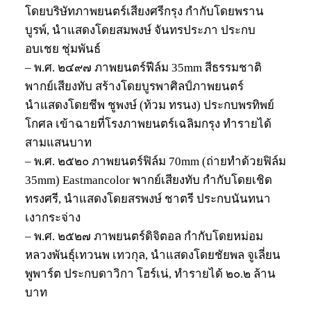
โดยบริษัทภาพยนตร์เสียงศรีกรุง กำกับโดยพราน
บูรพ์, นำแสดงโดยสมพงษ์ จันทรประภา ประกบ
อบเชย ชุ่มพันธ์
– พ.ศ. ๒๔๙๗ ภาพยนตร์ฟีล์ม 35mm สีธรรมชาติ
พากย์เสียงทับ สร้างโดยบูรพาศิลป์ภาพยนตร์
นำแสดงโดยชีพ ชูพงษ์ (ท้วม ทรนง) ประกบพรทิพย์
โกศล เข้าฉายที่โรงภาพยนตร์เฉลิมกรุง ทำรายได้
สามแสนบาท
– พ.ศ. ๒๕๒๐ ภาพยนตร์ฟิล์ม 70mm (ถ่ายทำด้วยฟิล์ม
35mm) Eastmancolor พากย์เสียงทับ กำกับโดยเชิด
ทรงศรี, นำแสดงโดยสรพงษ์ ชาตรี ประกบนันทนา
เงากระจ่าง
– พ.ศ. ๒๕๒๗ ภาพยนตร์ดิจิตอล กำกับโดยหม่อม
หลวงพันธุ์เทวนพ เทวกุล, นำแสดงโดยชัยพล จูเลี่ยน
พูพาร์ต ประกบดาวิกา โฮร์เน่, ทำรายได้ ๒๐.๒ ล้าน
บาท