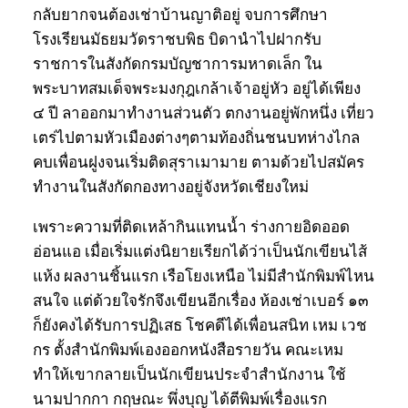
กลับยากจนต้องเช่าบ้านญาติอยู่ จบการศึกษา
โรงเรียนมัธยมวัดราชบพิธ บิดานำไปฝากรับ
ราชการในสังกัดกรมบัญชาการมหาดเล็ก ใน
พระบาทสมเด็จพระมงกุฎเกล้าเจ้าอยู่หัว อยู่ได้เพียง
๔ ปี ลาออกมาทำงานส่วนตัว ตกงานอยู่พักหนึ่ง เที่ยว
เตร่ไปตามหัวเมืองต่างๆตามท้องถิ่นชนบทห่างไกล
คบเพื่อนฝูงจนเริ่มติดสุราเมามาย ตามด้วยไปสมัคร
ทำงานในสังกัดกองทางอยู่จังหวัดเชียงใหม่
เพราะความที่ติดเหล้ากินแทนน้ำ ร่างกายอิดออด
อ่อนแอ เมื่อเริ่มแต่งนิยายเรียกได้ว่าเป็นนักเขียนไส้
แห้ง ผลงานชิ้นแรก เรือโยงเหนือ ไม่มีสำนักพิมพ์ไหน
สนใจ แต่ด้วยใจรักจึงเขียนอีกเรื่อง ห้องเช่าเบอร์ ๑๓
ก็ยังคงได้รับการปฏิเสธ โชคดีได้เพื่อนสนิท เหม เวช
กร ตั้งสำนักพิมพ์เองออกหนังสือรายวัน คณะเหม
ทำให้เขากลายเป็นนักเขียนประจำสำนักงาน ใช้
นามปากกา กฤษณะ พึ่งบุญ ได้ตีพิมพ์เรื่องแรก