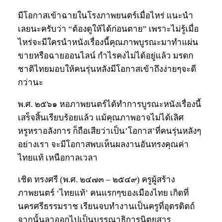
มีโอกาสเข้าฉายในโรงภาพยนตร์เมื่อไหร่ แนะนำ
เลยนะครับว่า “ต้องดูให้ได้ก่อนตาย” เพราะไม่รู้เมื่อ
ไหร่จะมีใครนำหนังเรื่องนี้คุณภาพบูรณะมาทำแผ่น
ขายหรือฉายออนไลน์ กำไรคงไม่ได้อยู่แล้ว มรดก
ชาติไทยมอบให้คนรุ่นหลังมีโอกาสเข้าถึงง่ายๆจะดี
กว่านะ
พ.ศ. ๒๕๖๑ หอภาพยนตร์ได้ทำการบูรณะหนังเรื่องนี้
เสร็จสิ้นเรียบร้อยแล้ว แม้คุณภาพอาจไม่ได้เลิศ
หรูหราอลังการ ก็ถือเสียว่าเป็น’โอกาส’ที่คนรุ่นหลังๆ
อย่างเรา จะมีโอกาสพบเห็นผลงานอันทรงคุณค่า
ไทยแท้ เหนือกาลเวลา
เชิด ทรงศรี (พ.ศ. ๒๔๗๓ – ๒๕๔๙) ครูผู้สร้าง
ภาพยนตร์ ‘ไทยแท้’ คนแรกๆของเมืองไทย เกิดที่
นครศรีธรรมราช เรียนจบทำงานเป็นครูที่อุตรดิตถ์
จากนั้นลาออกไปเป็นบรรณาธิการนิตยสาร