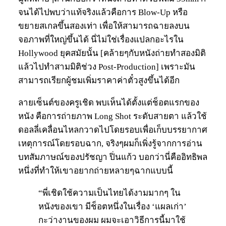
จนได้ไปพบว่าแท้จริงแล้วคือการ Blow-Up หรือ
ขยายสเกลขึ้นสองเท่า เพื่อให้สามารถฉายลงบน
จอภาพที่ใหญ่ขึ้นได้ นี่ไม่ใช่เรื่องแปลกอะไรใน
Hollywood ยุคสมัยนั้น [คล้ายๆกับหนังถ่ายทำสองมิติ
แล้วไปทำสามมิติช่วง Post-Production] เพราะมัน
สามารถเรียกผู้ชมเพิ่มราคาค่าตั๋วสูงขึ้นได้อีก
ลายเซ็นต์ของครูเชิด พบเห็นได้ตั้งแต่ช็อตแรกของ
หนัง คือการถ่ายภาพ Long Shot ระดับสายตา แล้วใช้
ดอลลี่เคลื่อนไหลกวาดไปโดยรอบเพื่อเก็บบรรยากาศ
เหตุการณ์โดยรอบฉาก, จริงๆผมก็เพิ่งรู้จากการอ่าน
บทสัมภาษณ์ของปรัชญา ปิ่นแก้ว บอกว่านี่คืออิทธิพล
หนึ่งที่ทำให้เขาอยากถ่ายหลายๆฉากแบบนี้
“พี่เชิดใช้ความเป็นไทยได้งามมากๆ ใน
หนังของเขา มีช็อตหนึ่งในเรื่อง ‘แผลเก่า’
กะว่างานของผม ผมจะเอาวิธีการนี้มาใช้