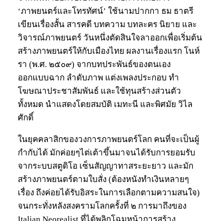
‘ภาพยนตร์และโทรทัศน์’ ใช้นามปากกา ธม ธาตรี
เขียนเรื่องสั้น สารคดี บทความ บทละคร นิยาย และ
วิจารณ์ภาพยนตร์ วันหนึ่งตัดสินใจลาออกเพื่อเริ่มต้น
สร้างภาพยนตร์ให้กับเมืองไทย ผลงานเรื่องแรก โนห์
รา (พ.ศ. ๒๕๐๙) จากบทประพันธ์ของตนเอง
ออกแบบฉาก ลำดับภาพ แต่งเพลงประกอบ ทำ
โฆษณาประชาสัมพันธ์ และใช้ทุนสร้างส่วนตัว
ทั้งหมด นำแสดงโดยสมบัติ เมทะนี และพิศมัย วิไล
ศักดิ์
ในยุคคลาสิกของวงการภาพยนตร์โลก คนที่จะเป็นผู้
กำกับได้ มักค่อยๆไต่เต้าขึ้นมาจนได้รับการยอมรับ
จากระบบสตูดิโอ เซ็นสัญญาทาสระยะยาว และมัก
สร้างภาพยนตร์ตามใบสั่ง (ต้องหนังทำเงินหลายๆ
เรื่อง ถึงค่อยได้รับอิสระในการเลือกตามความสนใจ)
จนกระทั่งหลังสงครามโลกครั้งที่ ๒ การมาถึงของ
Italian Neorealist ที่ได้พลิกโฉมหน้าการสร้าง