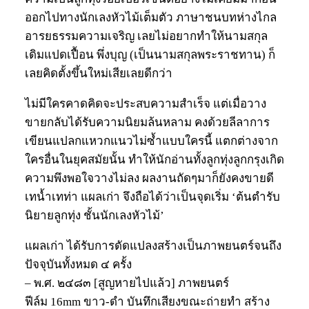
ออกไปทางนักเลงหัวไม้เต็มตัว ภาษาชนบทห่างไกล
อารยธรรมความเจริญ เลยไม่อยากทำให้นามสกุล
เดิมแปดเปื้อน พึ่งบุญ (เป็นนามสกุลพระราชทาน) ก็
เลยคิดตั้งขึ้นใหม่เสียเลยดีกว่า
ไม่มีใครคาดคิดจะประสบความสำเร็จ แต่เมื่อวาง
ขายกลับได้รับความนิยมล้นหลาม คงด้วยลีลาการ
เขียนแปลกแหวกแนวไม่ซ้ำแบบใครนี้ แตกต่างจาก
ใครอื่นในยุคสมัยนั้น ทำให้นักอ่านทั้งลูกทุ่งลูกกรุงเกิด
ความพึงพอใจวางไม่ลง ผลงานถัดๆมาก็ยังคงขายดี
เทน้ำเทท่า แผลเก่า จึงถือได้ว่าเป็นจุดเริ่ม ‘ต้นตำรับ
นิยายลูกทุ่ง ชั้นนักเลงหัวไม้’
แผลเก่า ได้รับการดัดแปลงสร้างเป็นภาพยนตร์จนถึง
ปัจจุบันทั้งหมด ๔ ครั้ง
– พ.ศ. ๒๔๘๓ [สูญหายไปแล้ว] ภาพยนตร์
ฟีล์ม 16mm ขาว-ดำ บันทึกเสียงขณะถ่ายทำ สร้าง