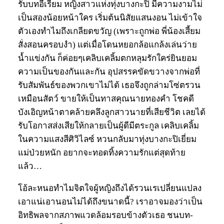
รับบทอีเรียม หญิงสาวแห่งทุ่งบางกะปิ มีความงามไม่
เป็นสองน้อยหน้าใคร เริ่มต้นนิสัยแสนงอน ไม่เข้าใจ
ตัวเองทำไมถึงเกลียดขวัญ (เพราะถูกพ่อ พี่น้องเสี้ยม
สั่งสอนครอบงำ) แต่เมื่อโดนหยอกล้อแกล้งเล่นว่าย
น้ำแข่งกัน ก็ค่อยๆเคลิบเคลิ้มตกหลุมรักใคร่ยินยอม
ความเป็นของกันและกัน อุปสรรคขัดขวางจากพ่อที่
รับสัมพันธ์ของพวกเขาไม่ได้ เธอจึงถูกล่ามโซ่ตรวน
เหมือนสัตว์ ขายให้เป็นทาสคุณนายทองคำ โชคดี
บังเอิญหน้าตาคล้ายคลึงลูกสาวนายที่เสียชีวิต เลยได้
รับโอกาสส่งเสียให้กลายเป็นผู้ดีมีตระกูล เคลิบเคลิ้ม
ในความแสงสีศิวิไลซ์ หวนกลับมาทุ่งบางกะปิเยี่ยม
แม่ป่วยหนัก อยากจะทอดทิ้งความรักแต่สุดท้าย
แล้ว…
โอ้ละหนอทำไมจิตใจผู้หญิงถึงได้รวนเรเปลี่ยนแปลง
เอาแน่เอานอนไม่ได้ถึงขนาดนี้? เราอาจมองว่าเป็น
อิทธิพลจากสภาพแวดล้อมรอบข้างตัวเธอ ชนบท-