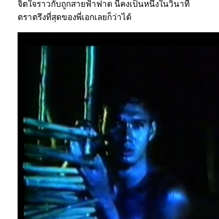
จิตใจราวกับถูกสายฟ้าฟาด นี่คงเป็นหนึ่งในวินาที
ตราตรึงที่สุดของพี่เอกเลยก็ว่าได้