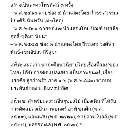
สร้างเป็นละครโทรทัศน์ ๓ ครั้ง
– พ.ศ. ๒๕๑๐ ฉายช่อง ๔ นำแสดงโดย กำธร สุวรรณ
ปิยะศิริ-นันทวัน เมฆใหญ่
– พ.ศ. ๒๕๓๑ ฉายช่อง ๗ นำแสดงโดย บิณฑ์ บรรลือ
ฤทธิ์-ชุติมา นัยนา
– พ.ศ. ๒๕๔๕ ช่อง ๓ นำแสดงโดย ธีระเดช วงศ์พัว
พันธ์-เข็มอัปสร สิริสุขะ
เกร็ด: แผลเก่า น่าจะคือนวนิยายไทยเรื่องที่สอง(ของ
ไทย) ได้รับการดัดแปลงสร้างเป็นภาพยนตร์, เรื่อง
แรกคือ ลูกกำพร้า ภาค ๑-๒ (พ.ศ. ๒๔๘๑) จากบท
ประพันธ์ของ ป. อินทรปาลิต
เกร็ด ๒: สำหรับผลงานอื่นๆของไม้ เมืองเดิม ที่ได้รับ
การดัดแปลงเป็นภาพยนตร์ อาทิ ขุนศึก (พ.ศ.
๒๕๑๙), แสนแสบ (พ.ศ. ๒๕๒๑), ชายสามโบสถ์ (พ.ศ.
๒๕๒๔), พลอยทะเล (พ.ศ. ๒๕๓๐) ฯ