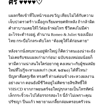
ศรี ♥♥♥♥♡
แผลกรีดเข้าที่ใบหน้าของขวัญ เทียบไม่ได้กับความ
เจ็บปวดรวดร้าวเมื่อถูกเรียมทรยศหักหลัง ถ้ากล้าผิด
คำสาบานเคยให้ไว้ต่อเจ้าพ่อไทร ชีวิตคงไม่มีค่า
อะไรจะดำรงอยู่, ตำนาน Romeo & Juliet ของเมือง
ไทย กระบือไกลระดับโลก “ต้องดูให้ได้ก่อนตาย”
หลังจากนั่งทบทวนอยู่พักใหญ่ ก็คิดว่าตนเองน่าจะยัง
ไม่เคยรับชมแผลเก่ามาก่อน! ฉบับของหม่อมน้อยก็
หามีความน่าสนใจใคร่อยากดู คงเหมาะกับผู้ชมสมัย
ใหม่ที่ไม่รู้จะหาแผลเก่า (พ.ศ. ๒๕๒๐) ได้ที่ไหน?
ปัญหาคือครูเชิด ทรงศรี ท่านค่อนข้างจะหวงผลงาน
อย่างมาก ตอนยังมีชีวิตอยู่ไม่คิดขายลิขสิทธิ์ให้
VHS/CD จากภาพยนตร์จอใหญ่ๆกลายเป็นโทรทัศน์
เล็กกระจิ๋วจะไปได้อรรถรสอะไร นี่ถ้าไม่เพราะคุณ
ปรัชญา ปิ่นแก้ว พยายามเกลี้ยกล่อมครอบครัวจน