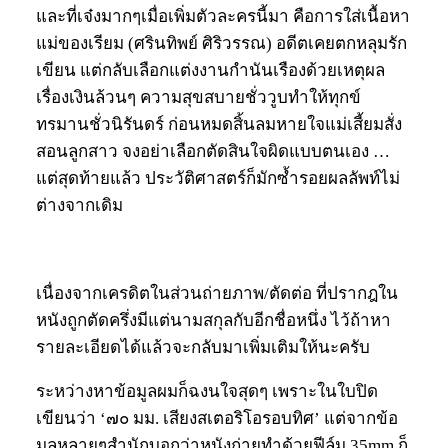
และที่เจ๋งมากๆเมื่อเพิ่มตัวละครนี้มา คือการใส่เนื้อหา
แม่ของเรียม (ศรินทิพย์ ศิริวรรณ) อดีตเคยตกหลุมรัก
เขียน แต่กลับเลือกแต่งงานกำนันเรืองด้วยเหตุผล
เรื่องเงินล้วนๆ ความสุขสบายชั่ววูบทำให้ทุกข์
ทรมานชั่วนิรันดร์ ก่อนหมดสิ้นลมหายใจแม่เสี้ยมสั่ง
สอนลูกสาว จงอย่าเลือกตัดสินใจผิดแบบตนเอง …
แต่สุดท้ายแล้ว ประวัติศาสตร์ก็มักซ้ำรอยผลลัพท์ไม่
ต่างจากเดิม
เนื่องจากเครดิตในส่วนถ่ายภาพ/ตัดต่อ ที่ปรากฎใน
หนังถูกตัดครึ่งมีแต่นามสกุลกับอีกชื่อหนึ่ง ไว้ถ้าหา
รายละเอียดได้แล้วจะกลับมาเพิ่มเติมให้นะครับ
ระหว่างหาข้อมูลผมก็ฉงนใจสุดๆ เพราะในใบปิด
เขียนว่า ‘๗๐ มม. เสียงสเตอริโอรอบทิศ’ แต่จากข้อ
มูลหลายๆสำนักบอกว่าหนังถ่ายทำด้วยฟีล์ม 35mm ก็