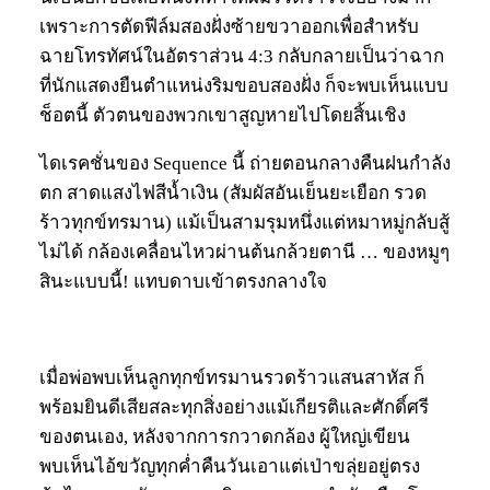
เพราะการตัดฟีล์มสองฝั่งซ้ายขวาออกเพื่อสำหรับ
ฉายโทรทัศน์ในอัตราส่วน 4:3 กลับกลายเป็นว่าฉาก
ที่นักแสดงยืนตำแหน่งริมขอบสองฝั่ง ก็จะพบเห็นแบบ
ช็อตนี้ ตัวตนของพวกเขาสูญหายไปโดยสิ้นเชิง
ไดเรคชั่นของ Sequence นี้ ถ่ายตอนกลางคืนฝนกำลัง
ตก สาดแสงไฟสีน้ำเงิน (สัมผัสอันเย็นยะเยือก รวด
ร้าวทุกข์ทรมาน) แม้เป็นสามรุมหนึ่งแต่หมาหมู่กลับสู้
ไม่ได้ กล้องเคลื่อนไหวผ่านต้นกล้วยตานี … ของหมูๆ
สินะแบบนี้! แทบดาบเข้าตรงกลางใจ
เมื่อพ่อพบเห็นลูกทุกข์ทรมานรวดร้าวแสนสาหัส ก็
พร้อมยินดีเสียสละทุกสิ่งอย่างแม้เกียรติและศักดิ์ศรี
ของตนเอง, หลังจากการกวาดกล้อง ผู้ใหญ่เขียน
พบเห็นไอ้ขวัญทุกค่ำคืนวันเอาแต่เป่าขลุ่ยอยู่ตรง