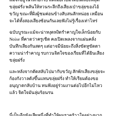
ขลุ่ยฝรั่ง พลันให้หวนระลึกถึงเสียงเป่าขลุ่ยของไอ้
ขวัญ ขณะที่ฝั่งผู้ชมค่อนข้างสับสนสักหน่อย เหมือน
จะได้ทั้งสองเสียงซ้อนกันเลยฟังไม่รู้เรื่องเท่าไหร่
ฉบับบูรณะแม้จะน่าหงุดหงิดรำคาญใจเล็กน้อยกับ
Noise ที่คาดว่าครูเชิด คงเปิดเพลงจากแผ่นคลั่ง
บันทึกเสียงกันสดๆ แต่อาจมีนัยยะถึงสิ่งขัดหูขัดตา
ความน่ารำคาญ รบกวนจิตใจของเรียมที่ได้ยินเสียง
ขลุ่ยฝรั่ง
และหลังจากตัดสลับไปมากับขวัญ สักพักเสียงขลุ่ยจะ
ก้องกังวาลดังขึ้นแทนขลุ่ยฝรั่ง ทำให้เรียมต้องขอ
อนุญาตกลับบ้าน ทนฟังอยู่ร่วมงานต่อไปอีกไม่ไหว
แล้ว จิตใจมันลุ่มร้อนรน
นี่เป็นอีกข้อเสียหนึ่งที่ทำให้ผมรวดร้าวใจอย่างมาก