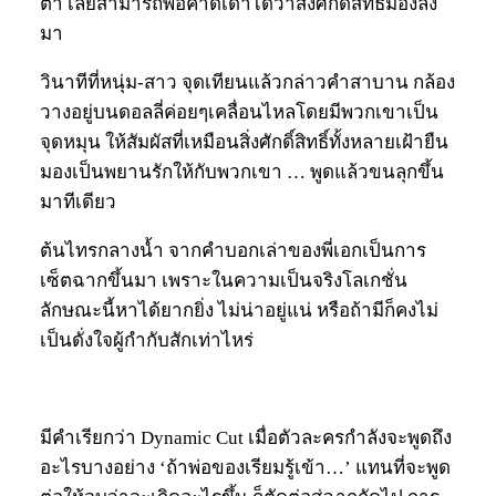
ต่ำ เลยสามารถพอคาดเดาได้ว่าสิ่งศักดิ์สิทธิ์มองลง
มา
วินาทีที่หนุ่ม-สาว จุดเทียนแล้วกล่าวคำสาบาน กล้อง
วางอยู่บนดอลลี่ค่อยๆเคลื่อนไหลโดยมีพวกเขาเป็น
จุดหมุน ให้สัมผัสที่เหมือนสิ่งศักดิ์สิทธิ์ทั้งหลายเฝ้ายืน
มองเป็นพยานรักให้กับพวกเขา … พูดแล้วขนลุกขึ้น
มาทีเดียว
ต้นไทรกลางน้ำ จากคำบอกเล่าของพี่เอกเป็นการ
เซ็ตฉากขึ้นมา เพราะในความเป็นจริงโลเกชั่น
ลักษณะนี้หาได้ยากยิ่ง ไม่น่าอยู่แน่ หรือถ้ามีก็คงไม่
เป็นดั่งใจผู้กำกับสักเท่าไหร่
มีคำเรียกว่า Dynamic Cut เมื่อตัวละครกำลังจะพูดถึง
อะไรบางอย่าง ‘ถ้าพ่อของเรียมรู้เข้า…’ แทนที่จะพูด