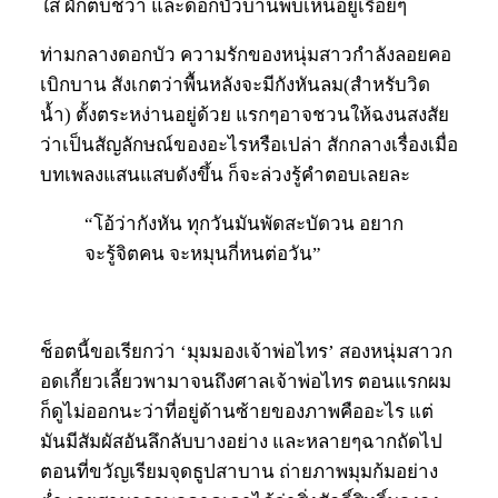
ใส ผักตบชวา และดอกบัวบานพบเห็นอยู่เรื่อยๆ
ท่ามกลางดอกบัว ความรักของหนุ่มสาวกำลังลอยคอ
เบิกบาน สังเกตว่าพื้นหลังจะมีกังหันลม(สำหรับวิด
น้ำ) ตั้งตระหง่านอยู่ด้วย แรกๆอาจชวนให้ฉงนสงสัย
ว่าเป็นสัญลักษณ์ของอะไรหรือเปล่า สักกลางเรื่องเมื่อ
บทเพลงแสนแสบดังขึ้น ก็จะล่วงรู้คำตอบเลยละ
“โอ้ว่ากังหัน ทุกวันมันพัดสะบัดวน อยาก
จะรู้จิตคน จะหมุนกี่หนต่อวัน”
ช็อตนี้ขอเรียกว่า ‘มุมมองเจ้าพ่อไทร’ สองหนุ่มสาวก
อดเกี้ยวเลี้ยวพามาจนถึงศาลเจ้าพ่อไทร ตอนแรกผม
ก็ดูไม่ออกนะว่าที่อยู่ด้านซ้ายของภาพคืออะไร แต่
มันมีสัมผัสอันลึกลับบางอย่าง และหลายๆฉากถัดไป
ตอนที่ขวัญเรียมจุดธูปสาบาน ถ่ายภาพมุมก้มอย่าง