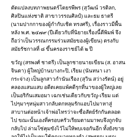
ดัดแปลงบทภาพยนตร์โดยรพีพร (สุวัฒน์ วรดิลก,
ศิลปินแห่งชาติ สาขาวรรณศิลป์) และธม ธาตรี
(นามปากกาของผู้กำกับเชิด ทรงศรี), เรื่องราวมีพื้น
หลัง พ.ศ. ๒๔๗๙ (ปีเดียวกับที่นิยายเรื่องนี้ตีพิมพ์ จึง
ถือว่าเป็นวรรณกรรมร่วมสมัยของผู้เขียน) ตรงกับ
สมัยรัชกาลที่ ๘ ขึ้นครองราชย์ได้ ๒ ปี
ขวัญ (สรพงศ์ ชาตรี) เป็นลูกชายนายเขียน (ส. อาสน
จินดา) ผู้ใหญ่บ้านบางกะปิ, เรียม (นันทนา เงา
กระจ่าง) เป็นลูกสาวกำนันเรือง (สุวิน สว่างรัตน์) อยู่
คลองแสนแสบ อดีตเคยแพ้คดีรุกที่นาของผู้ใหญ่เลย
เป็นอริกันเสมอมา เฉกเช่นเดียวกับขวัญ-เรียม แต่
ไปๆมาๆหนุ่มสาวกลับตกหลุมรักแอบไปมาหาสู่
สาบานต่อหน้าเจ้าพ่อไทรว่าจะซื่อสัตย์รักกันตลอด
ไป ขณะนั้นเองที่ครอบครัวเรียมตามมาพบจึงถูกจับ
กลับไป ล่ามโซ่คุมขังไว้ไม่ให้พบเจอกันอีก ทั้งยังขาย
ลูกให้ไปเป็นคนใช้คุณนายทองคำ (สุพรรณ บูรณ