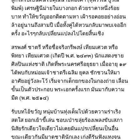
พิมพ์) เศรษฐินีม่ายในบางกอก ด้วยราคาหนึ่งร้อย
บาท ทำให้ขวัญออกติดตามหา เฝ้ารอคอยอย่างอ่อน
ล้าอยู่นานถึงสามปี เมื่อทั้งคู่ได้หวนกลับมาพบเจออีก
ครั้ง อะไรๆกลับเปลี่ยนแปลงไปโดยสิ้นเชิง
สรพงศ์ ชาตรี หรือชื่อจริงกรีพงษ์ เทียมเศวต หรือ
พิทยา เทียมเศวต (เกิดปี พ.ศ. ๒๔๙๓) นักแสดงชาย
ศิลปินแห่งชาติ เกิดที่พระนครศรีอยุธยา เมื่ออายุ ๑๙
ได้พบกับหม่อมเจ้าชาตรีเฉลิม ยุคล ชักชวนให้มา
อาศัยอยู่วังละโว้ เริ่มจากเด็กยกของในกองถ่าย เลื่อน
ขั้นเป็นตัวประกอบ พระเอกครั้งแรก มันมากับความ
มืด (พ.ศ. ๒๕๑๔)
รับบทไอ้ขวัญ หนุ่มบ้านทุ่งเต็มไปด้วยความร่าเริง
สดใส ยอกเย้าขี้เล่น ชอบเป่าขลุ่ยร้องเพลงขับเสภา
นิสัยรักเดียวใจเดียวไม่เคยผันแปรเปลี่ยนเป็นอื่น
ขณะเดียวกันมีมาดชาตินักเลง เก่งตีรันฟังแทงจน