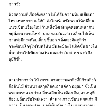
ชาววัง
ด้วยความที่เรื่องดังกล่าวไม่ได้รับความนิยมเสียเท่า
ไหร่ เหมพยายามให้กำลังใจพร้อมชักชวนให้เปลี่ยน
แนวเขียนเรื่องใหม่ วันหนึ่งนั่งเล่นพูดคุยสนทนากัน
อยู่ที่สะพานรถไฟข้ามคลองแสนแสบ เหลือบไปเห็น
ชายทุ่งมีกระต๊อบเล็กๆ ชี้บอก ‘เอ็งลองคิดดูสิว่า
กระต๊อบเล็กๆไฟริบหรี่นั้น มันจะมีอะไรเกิดขึ้นข้างใน
นั้น’ ผ่านไปเพียงสองวัน แผลเก่า (พ.ศ. ๒๔๗๙) จึง
อุบัติขึ้น
นามปากกาว่า ไม้ เพราะตามธรรมดาสิ่งที่มีก้านกิ่งก็
คือต้นไม้ ส่วนนามสกุลก็ตัดเอาแค่คำ อยุธยา ซึ่งเป็น
พระนครหลวงเก่าเปลี่ยนเสียเป็น เมืองเดิม, สาเหตุที่
ต้องเปลี่ยนชื่อใหม่เพราะสำนวนการเขียน แผลเก่า มี
ความเป็นลูกทุ่งร้อยเปอร์เซ็นต์อย่างไม่เคยมีมาก่อน