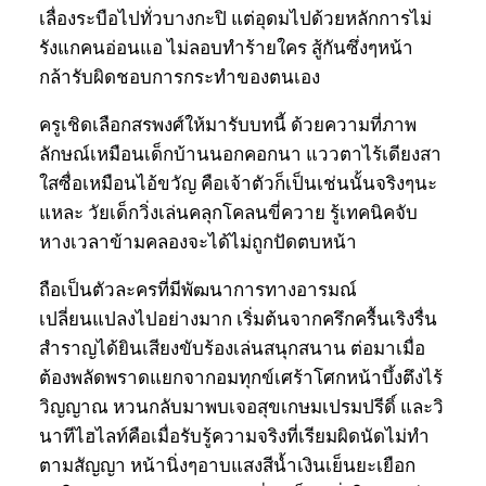
เลื่องระบือไปทั่วบางกะปิ แต่อุดมไปด้วยหลักการไม่
รังแกคนอ่อนแอ ไม่ลอบทำร้ายใคร สู้กันซึ่งๆหน้า
กล้ารับผิดชอบการกระทำของตนเอง
ครูเชิดเลือกสรพงศ์ให้มารับบทนี้ ด้วยความที่ภาพ
ลักษณ์เหมือนเด็กบ้านนอกคอกนา แววตาไร้เดียงสา
ใสซื่อเหมือนไอ้ขวัญ คือเจ้าตัวก็เป็นเช่นนั้นจริงๆนะ
แหละ วัยเด็กวิ่งเล่นคลุกโคลนขี่ควาย รู้เทคนิคจับ
หางเวลาข้ามคลองจะได้ไม่ถูกปัดตบหน้า
ถือเป็นตัวละครที่มีพัฒนาการทางอารมณ์
เปลี่ยนแปลงไปอย่างมาก เริ่มต้นจากครึกครื้นเริงรื่น
สำราญได้ยินเสียงขับร้องเล่นสนุกสนาน ต่อมาเมื่อ
ต้องพลัดพราดแยกจากอมทุกข์เศร้าโศกหน้าบึ้งตึงไร้
วิญญาณ หวนกลับมาพบเจอสุขเกษมเปรมปรีดิ์ และวิ
นาทีไฮไลท์คือเมื่อรับรู้ความจริงที่เรียมผิดนัดไม่ทำ
ตามสัญญา หน้านิ่งๆอาบแสงสีน้ำเงินเย็นยะเยือก