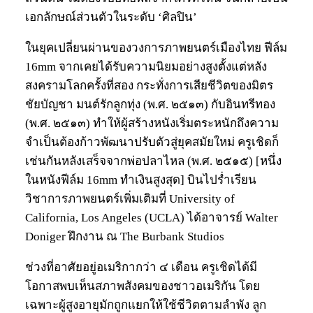
เอกลักษณ์ส่วนตัวในระดับ ‘ศิลปิน’
ในยุคเปลี่ยนผ่านของวงการภาพยนตร์เมืองไทย ฟีล์ม
16mm จากเคยได้รับความนิยมอย่างสูงตั้งแต่หลัง
สงครามโลกครั้งที่สอง กระทั่งการเสียชีวิตของมิตร
ชัยบัญชา มนต์รักลูกทุ่ง (พ.ศ. ๒๕๑๓) กับอินทรีทอง
(พ.ศ. ๒๕๑๓) ทำให้ผู้สร้างหนังเริ่มตระหนักถึงความ
จำเป็นต้องก้าวพัฒนาปรับตัวสู่ยุคสมัยใหม่ ครูเชิดก็
เช่นกันหลังเสร็จจากพ่อปลาไหล (พ.ศ. ๒๕๑๕) [หนึ่ง
ในหนังฟีล์ม 16mm ทำเงินสูงสุด] บินไปร่ำเรียน
วิชาการภาพยนตร์เพิ่มเติมที่ University of
California, Los Angeles (UCLA) ได้อาจารย์ Walter
Doniger ฝึกงาน ณ The Burbank Studios
ช่วงที่อาศัยอยู่อเมริกากว่า ๔ เดือน ครูเชิดได้มี
โอกาสพบเห็นสภาพสังคมของชาวอเมริกัน โดย
เฉพาะผู้สูงอายุมักถูกแยกให้ใช้ชีวิตตามลำพัง ลูก