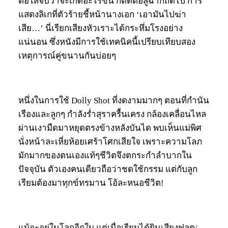
ต่อให้จบว่าจะเกิดอะไรขึ้น ก็ตัดต่อสู่ฉากถัดไป การ
แสดงลิเกที่ตัวร้ายชี้หน้านางเอก ‘เอามันไปฆ่า
เสีย…’ นี่เรียกเสียงหัวเราะได้กระหึ่มโรงอย่าง
แน่นอน ซึ่งหนังมีการใช้เทคนิคนี้เปรียบเทียบสอง
เหตุการณ์คู่ขนานกันบ่อยๆ
หนึ่งในการใช้ Dolly Shot ที่งดงามมากๆ ตอนที่กำนัน
เรืองและลูกๆ กำลังร่ำสุราครื้นเครง กล้องเคลื่อนไหล
ผ่านเงามืดมาหยุดตรงข้างหลังบันได พบเห็นแม่พิศ
นั่งหน้าละเหี่ยห้อยเศร้าโศกเสียใจ เพราะความโลภ
มักมากของตนเองแท้ๆชีวิตจึงตกระกำลำบากใน
ปัจจุบัน ตัวเองคนเดียวถือว่าชดใช้กรรม แต่กับลูก
เรียมต้องมาทุกข์ทรมาน โอ้ละหนอชีวิต!
แม้จะอยู่ในโลกอีกใบ แต่เมื่อเรียมได้ยินเสียงฟลุต/