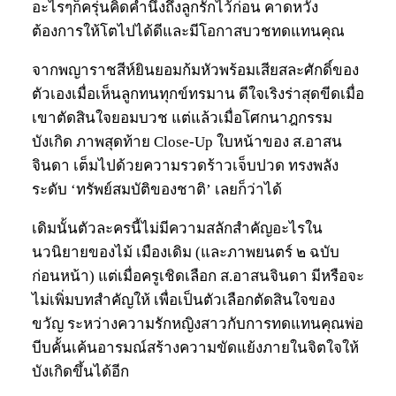
อะไรๆก็ครุ่นคิดคำนึงถึงลูกรักไว้ก่อน คาดหวัง
ต้องการให้โตไปได้ดีและมีโอกาสบวชทดแทนคุณ
จากพญาราชสีห์ยินยอมก้มหัวพร้อมเสียสละศักดิ์ของ
ตัวเองเมื่อเห็นลูกทนทุกข์ทรมาน ดีใจเริงร่าสุดขีดเมื่อ
เขาตัดสินใจยอมบวช แต่แล้วเมื่อโศกนาฎกรรม
บังเกิด ภาพสุดท้าย Close-Up ใบหน้าของ ส.อาสน
จินดา เต็มไปด้วยความรวดร้าวเจ็บปวด ทรงพลัง
ระดับ ‘ทรัพย์สมบัติของชาติ’ เลยก็ว่าได้
เดิมนั้นตัวละครนี้ไม่มีความสลักสำคัญอะไรใน
นวนิยายของไม้ เมืองเดิม (และภาพยนตร์ ๒ ฉบับ
ก่อนหน้า) แต่เมื่อครูเชิดเลือก ส.อาสนจินดา มีหรือจะ
ไม่เพิ่มบทสำคัญให้ เพื่อเป็นตัวเลือกตัดสินใจของ
ขวัญ ระหว่างความรักหญิงสาวกับการทดแทนคุณพ่อ
บีบคั้นเค้นอารมณ์สร้างความขัดแย้งภายในจิตใจให้
บังเกิดขึ้นได้อีก