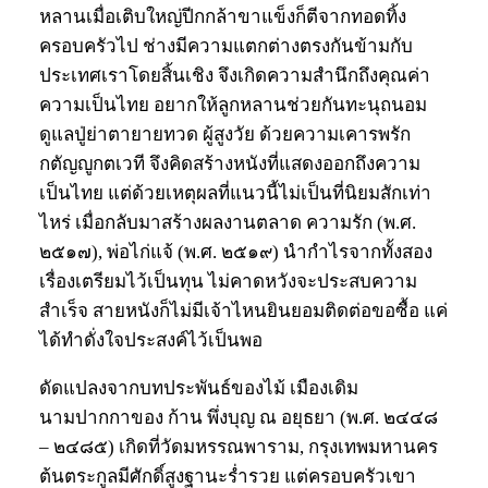
หลานเมื่อเติบใหญ่ปีกกล้าขาแข็งก็ตีจากทอดทิ้ง
ครอบครัวไป ช่างมีความแตกต่างตรงกันข้ามกับ
ประเทศเราโดยสิ้นเชิง จึงเกิดความสำนึกถึงคุณค่า
ความเป็นไทย อยากให้ลูกหลานช่วยกันทะนุถนอม
ดูแลปู่ย่าตายายทวด ผู้สูงวัย ด้วยความเคารพรัก
กตัญญูกตเวที จึงคิดสร้างหนังที่แสดงออกถึงความ
เป็นไทย แต่ด้วยเหตุผลที่แนวนี้ไม่เป็นที่นิยมสักเท่า
ไหร่ เมื่อกลับมาสร้างผลงานตลาด ความรัก (พ.ศ.
๒๕๑๗), พ่อไก่แจ้ (พ.ศ. ๒๕๑๙) นำกำไรจากทั้งสอง
เรื่องเตรียมไว้เป็นทุน ไม่คาดหวังจะประสบความ
สำเร็จ สายหนังก็ไม่มีเจ้าไหนยินยอมติดต่อขอซื้อ แค่
ได้ทำดั่งใจประสงค์ไว้เป็นพอ
ดัดแปลงจากบทประพันธ์ของไม้ เมืองเดิม
นามปากกาของ ก้าน พึ่งบุญ ณ อยุธยา (พ.ศ. ๒๔๔๘
– ๒๔๘๕) เกิดที่วัดมหรรณพาราม, กรุงเทพมหานคร
ต้นตระกูลมีศักดิ์สูงฐานะร่ำรวย แต่ครอบครัวเขา