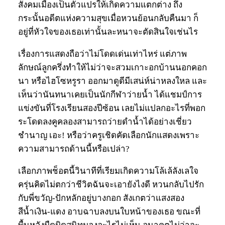
สังคมเมืองเป็นตัวแปรให้เกิดความแตกต่าง ถึง
กระนั้นอดีตแห่งความสุขเมื่อหวนย้อนกลับคืนมา ก็
อยู่ที่หัวใจของเธอเท่านั้นละหนาจะตัดสินใจเช่นไร
เรื่องการแสดงถือว่าไม่โดดเด่นเท่าไหร่ แต่ภาพ
ลักษณ์ลูกครึ่งทำให้ไม่ว่าจะสวมเกาะอกบ้านนอกคอก
นา หรือไฮโซหรูรา ออกมาดูดีมีเสน่ห์น่าหลงใหล และ
เห็นว่านันทนาเคยเป็นนักกีฬาว่ายน้ำ ได้แชมป์การ
แข่งขันที่โรงเรียนสองปีซ้อน เลยไม่แปลกอะไรที่พอก
ระโดดลงคูคลองสามารถว่ายดำน้ำได้อย่างเชี่ยว
ชำนาญ เอะ! หรือว่าครูเชิดคัดเลือกนักแสดงเพราะ
ความสามารถด้านนี้หรือเปล่า?
เลือกภาพช็อตนี้วินาทีที่เรียมเกิดความโล้เล้ลังเลใจ
ครุ่นคิดไม่ตกว่าชีวิตฉันจะเอายังไงดี หวนกลับไปรัก
กับพี่ขวัญ-ปักหลักอยู่บางกอก สังเกตว่าแสงสอง
สีน้ำเงิน-แดง อาบฉาบลงบนใบหน้าของเธอ ขณะที่