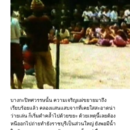
บางกะปิทศวรรษนั้น ความเจริญแผ่ขยายมาถึง
เรียบร้อยแล้ว คลองแสนแสบจากที่เคยใสสะอาดน่า
ว่ายเล่น ก็เริ่มดำคล้ำไปด้วยขยะ ด้วยเหตุนี้เลยต้อง
หนีออกไปถ่ายทำยังราชบุรีเป็นส่วนใหญ่ ยังพอมีน้ำ