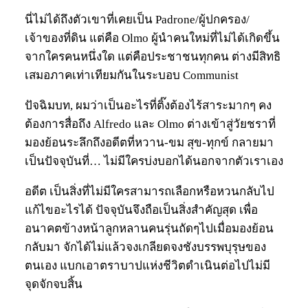
นี่ไม่ได้ถึงตัวเขาที่เคยเป็น Padrone/ผู้ปกครอง/
เจ้าของที่ดิน แต่คือ Olmo ผู้นำคนใหม่ที่ไม่ได้เกิดขึ้น
จากใครคนหนึ่งใด แต่คือประชาชนทุกคน ต่างมีสิทธิ
เสมอภาคเท่าเทียมกันในระบอบ Communist
ปัจฉิมบท, ผมว่าเป็นอะไรที่ติ๊งต้องไร้สาระมากๆ คง
ต้องการสื่อถึง Alfredo และ Olmo ต่างเข้าสู่วัยชราที่
มองย้อนระลึกถึงอดีตที่หวาน-ขม สุข-ทุกข์ กลายมา
เป็นปัจจุบันที่… ไม่มีใครบ่งบอกได้นอกจากตัวเราเอง
อดีต เป็นสิ่งที่ไม่มีใครสามารถเลือกหรือหวนกลับไป
แก้ไขอะไรได้ ปัจจุบันจึงถือเป็นสิ่งสำคัญสุด เพื่อ
อนาคตข้างหน้าลูกหลานคนรุ่นถัดๆไปเมื่อมองย้อน
กลับมา จักได้ไม่แล้วจงเกลียดจงชังบรรพบุรุษของ
ตนเอง แบกเอาตราบาปแห่งชีวิตดำเนินต่อไปไม่มี
จุดจักจบสิ้น