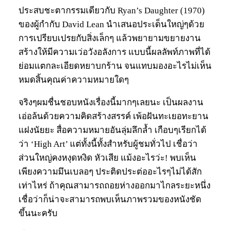
ประสบชะตากรรมเดียวกับ Ryan’s Daughter (1970)
ของผู้กำกับ David Lean นำเสนอประเด็นใหญ่ๆด้วย
การเปรียบเปรยกับสิ่งเล็กๆ แล้วพยายามขยายงาน
สร้างให้มีความเว่อวังอลังการ แบบนี้ผลลัพท์ภาพที่ได้
ย่อมแตกละเอียดหยาบกร้าน จนแทบมองอะไรไม่เห็น
หมดสิ้นคุณค่าความหมายใดๆ
จริงๆผมชื่นชอบหนังเรื่องนี้มากๆเลยนะ เป็นผลงาน
เอ่อล้นด้วยความคิดสร้างสรรค์ เพ้อฝันทะเยอทะยาน
แฝงนัยยะ สื่อความหมายอันลุ่มลึกล้ำ เกือบๆเรียกได้
ว่า ‘High Art’ แต่ทั้งนี้ทั้งสำหรับผู้ชมทั่วไป เชื่อว่า
ส่วนใหญ่คงหงุดหงิด หัวเสีย แม้งอะไรว่ะ! พบเห็น
เพียงความมึนเบลอๆ ประติดประต่ออะไรๆไม่ได้สัก
เท่าไหร่ ถ้าคุณสามารถถอยห่างออกมาไกลระยะหนึ่ง
เชื่อว่าก็น่าจะสามารถพบเห็นภาพรวมของหนังชัด
ขึ้นนะครับ