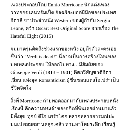
เพลงประกอบโดย Ennio Morricone นักแต่งเพลง
วาทยกร เล่นทรัมเป็ต อัจฉริยะยอดฝีมือของประเทศ
อิตาลี ขาประจำหนัง Western ของผู้กำกับ Sergio
Leone, คว้า Oscar: Best Original Score จากเรื่อง The
Hateful Eight (2015)
ผมมาครุ่นคิดถึงช่วงแรกของหนัง อยู่ดีๆตัวละครเอ่ย
ขึ้นว่า “Verdi is dead!” นี่อาจเป็นการสร้างโทนของ
บทเพลงประกอบ ให้ออกไปทาง…มีสัมผัสของ
Giuseppe Verdi (1813 – 1901) คีตกวีสัญชาติอิตา
เลี่ยน แห่งยุค Romanticism ผู้ชื่นชอบแต่งโอเปร่าเป็น
ชีวิตจิตใจ
สิ่งที่ Morricone ถ่ายทอดออกมากับเพลงประกอบหนัง
เรื่องนี้ คือความทรงจำของอดีตที่พ้นเลยผ่านมาแล้ว
มีทั้งสุข-ทุกข์ ดีใจ-เศร้าโศก หลากหลายอารมณ์ปะ
ปนเป ผสมผสานคลุกเคล้า หวนหาโหยระลึก เรียนรู้