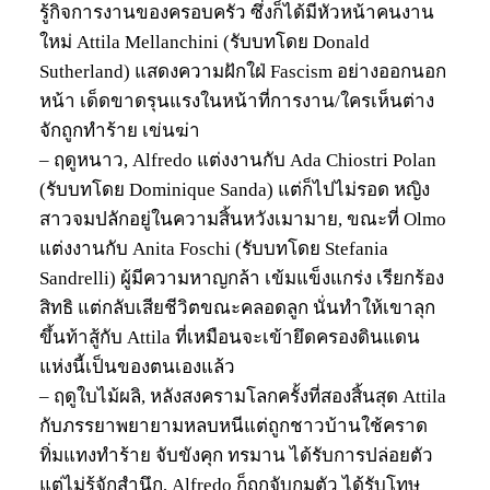
รู้กิจการงานของครอบครัว ซึ่งก็ได้มีหัวหน้าคนงาน
ใหม่ Attila Mellanchini (รับบทโดย Donald
Sutherland) แสดงความฝักใฝ่ Fascism อย่างออกนอก
หน้า เด็ดขาดรุนแรงในหน้าที่การงาน/ใครเห็นต่าง
จักถูกทำร้าย เข่นฆ่า
– ฤดูหนาว, Alfredo แต่งงานกับ Ada Chiostri Polan
(รับบทโดย Dominique Sanda) แต่ก็ไปไม่รอด หญิง
สาวจมปลักอยู่ในความสิ้นหวังเมามาย, ขณะที่ Olmo
แต่งงานกับ Anita Foschi (รับบทโดย Stefania
Sandrelli) ผู้มีความหาญกล้า เข้มแข็งแกร่ง เรียกร้อง
สิทธิ แต่กลับเสียชีวิตขณะคลอดลูก นั่นทำให้เขาลุก
ขึ้นท้าสู้กับ Attila ที่เหมือนจะเข้ายึดครองดินแดน
แห่งนี้เป็นของตนเองแล้ว
– ฤดูใบไม้ผลิ, หลังสงครามโลกครั้งที่สองสิ้นสุด Attila
กับภรรยาพยายามหลบหนีแต่ถูกชาวบ้านใช้คราด
ทิ่มแทงทำร้าย จับขังคุก ทรมาน ได้รับการปล่อยตัว
แต่ไม่รู้จักสำนึก, Alfredo ก็ถูกจับกุมตัว ได้รับโทษ