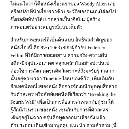
ไม่แน่ใจว่านี่คือหนังเรื่องแรกของ Woody Allen เลย
หรือเปล่าที่นำเรื่องราวชีวประวัติของตนเองใส่ลงไป
ซึ่งผลลัพท์ทำให้เขากลายเป็น’ศิลปิน’ผู้สร้าง
ภาพยนตร์อย่างสมบูรณ์แบบเต็มตัว
สำหรับภาพยนตร์ที่เป็นต้นแบบ อิทธิพลสำคัญของ
หนังเรื่องนี้ คือ 8½ (1963) ของผู้กำกับ Federico
Fellini ที่ได้มีการผสมผสาน ความจริง-ความฝัน
อดีต-ปัจจุบัน-อนาคต คลุกเคล้ากันอย่างปะปนเป
ต้องใช้การสังเกตครุ่นคิดวิเคราะห์ถึงจะรับรู้ว่าฉาก
นั้นอยู่ช่วงเวลา Timeline ไหนของชีวิต, เพิ่มเติมกับ
อีกเทคนิคหนึ่งของหนัง คือการจ้องหน้าพูดคุยสื่อสาร
กับตัวละคร หรือศัพท์เทคนิคที่เรียกว่า ‘Breaking the
Fourth Wall’ เพื่อเป็นการสื่อสารสนทนากับผู้ชม ให้
รู้สึกมีส่วนร่วมของหนัง เช่นกันกับการที่ตัวละคร
เดินๆอยู่ในฉาก ครุ่นคิดพูดออกมาเสียงดัง แล้ว
ตัวประกอบเดินเข้ามาพูดคุย แนะนำ ถามคำถาม (นี่