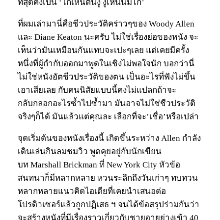
ที่สุดคงเป็น ‘ไก่เห็นตีนงู งูเห็นนมไก่’
ที่ผมเล่ามานี่คือชีวประวัติคร่าวๆของ Woody Allen
และ Diane Keaton นะครับ ไม่ใช่เรื่องย่อของหนัง จะ
เห็นว่ามันเหมือนกันแทบจะเปะๆเลย แต่เคยมีครั้ง
หนึ่งที่ผู้กำกับออกมาพูดในเชิงไม่พอใจนัก บอกว่านี่
ไม่ใช่หนังอัตชีวประวัติของตน เป็นอะไรที่ฟังไม่ขึ้น
เอาเสียเลย กับคนนิสัยแบบนี้คงไม่แปลกถ้าจะ
กลับกลอกอะไรซ้ำไปซ้ำมา มันอาจไม่ใช่ชีวประวัติ
จริงๆก็ได้ มันแล้วแต่คุณละ เลือกที่จะ’เชื่อ’หรือเปล่า
จุดเริ่มต้นของหนังเรื่องนี้ เกิดขึ้นระหว่าง Allen กำลัง
เดินเล่นกินลมชมวิว พูดคุยอยู่กับนักเขียน
บท Marshall Brickman ที่ New York City หัวข้อ
สนทนาก็มีหลากหลาย หวนระลึกถึงวันเก่าๆ ทบทวน
หลากหลายแนวคิดไอเดียที่เคยนำเสนอต่อ
โปรดิวเซอร์แล้วถูกปฏิเสธ ฯ จนได้ข้อสรุปร่วมกันว่า
จะสร้างหนังที่มีเรื่องราวเกี่ยวกับชายอายุย่างเข้า 40