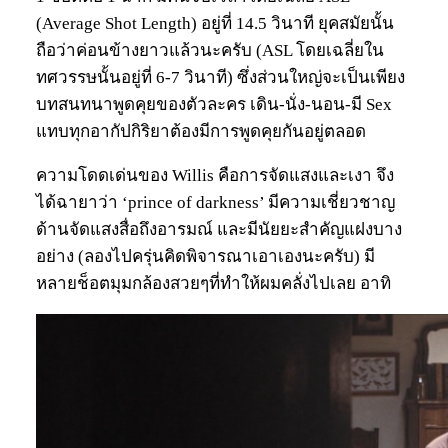
(Average Shot Length) อยู่ที่ 14.5 วินาที ยุคสมัยนั้น
ถือว่าค่อนข้างยาวแล้วนะครับ (ASL โดยเฉลี่ยใน
ทศวรรษนั้นอยู่ที่ 6-7 วินาที) ซึ่งส่วนใหญ่จะเป็นเพียง
บทสนทนาพูดคุยของตัวละคร เดิน-นั่ง-นอน-มี Sex
แทบทุกอากัปกิริยาต้องมีการพูดคุยกันอยู่ตลอด
ความโดดเด่นของ Willis คือการจัดแสงและเงา จึง
ได้ฉายาว่า ‘prince of darkness’ มีความเชี่ยวชาญ
ด้านจัดแสงสื่อถึงอารมณ์ และมีนัยยะสำคัญแฝงบาง
อย่าง (ลองไปครุ่นคิดพิจารณาเอาเองนะครับ) มี
หลายช็อตมุมกล้องสวยๆที่ทำให้ผมคลั่งไปเลย อาทิ