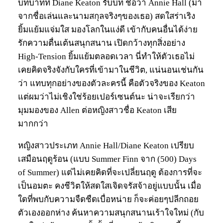
บทบาทที่ Diane Keaton รับบท ชื่อว่า Annie Hall (มา
จากชื่อเล่นและนามสกุลจริงๆของเธอ) สดใสร่าเริง
ยิ้มแย้มแจ่มใส มองโลกในแง่ดี เข้ากับคนอื่นได้ง่าย
รักความตื่นเต้นสนุกสนาน เปิดกว้างทุกสิ่งอย่าง
High-Tension ยิ้มแย้มตลอดเวลา นี่ทำให้ตัวเธอไม่
เคยคิดจริงจังกับใครที่เข้ามาในชีวิต, แน่นอนเช่นกัน
ว่า แทบทุกอย่างของตัวละครนี้ คือตัวจริงของ Keaton
แต่ผมว่าไม่เชิงใช่ร้อยเปอร์เซนต์นะ น่าจะเรียกว่า
มุมมองของ Allen ต่อหญิงสาวชื่อ Keaton เสีย
มากกว่า
หญิงสาวประเภท Annie Hall/Diane Keaton เปรียบ
เสมือนฤดูร้อน (แบบ Summer Finn จาก (500) Days
of Summer) แต่ไม่เคยคิดที่จะเปลี่ยนฤดู ต้องการที่จะ
เป็นอมตะ คงชีวิตให้สดใสเจิดจรัสจ้าอยู่แบบนั้น เมื่อ
ใดที่พบกับความจืดชืดเบื่อหน่าย ก็จะค่อยๆปลีกถอย
ตัวเองออกห่าง ค้นหาความสนุกสนานเร้าใจใหม่ (กับ