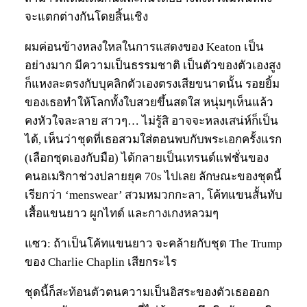
จะแตกต่างกันโดยสิ้นเชิง
ผมค่อนข้างหลงใหลในการแสดงของ Keaton เป็น
อย่างมาก มีความเป็นธรรมชาติ เป็นตัวของตัวเองสูง
ก็แหงละตรงกับบุคลิกตัวเองตรงเสียขนาดนั้น รอยยิ้ม
ของเธอทำให้โลกทั้งใบสวยขึ้นสดใส หนุ่มๆเห็นแล้ว
คงหัวใจละลาย สาวๆ… ไม่รู้สิ อาจจะหลงเสน่ห์ก็เป็น
ได้, เห็นว่าชุดที่เธอสวมใส่ตอนพบกับพระเอกครั้งแรก
(เลือกชุดเองกับมือ) ได้กลายเป็นเทรนด์แฟชั่นของ
คนอเมริกาช่วงปลายยุค 70s ไปเลย ลักษณะของชุดนี้
เรียกว่า ‘menswear’ สวมหมวกกะลา, โค้ทแขนสั้นทับ
เสื้อแขนยาว ผูกไทด์ และกางเกงหลวมๆ
แซว: ถ้าเป็นโค้ทแขนยาว จะคล้ายกับชุด The Trump
ของ Charlie Chaplin เสียกระไร
ชุดนี้ก็สะท้อนตัวตนความเป็นอิสระของตัวเธอออก