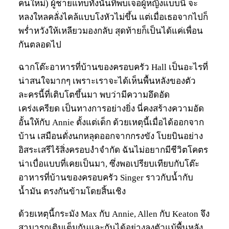
คนใหม่) ผู้ชายแทบทั้งนั้นที่พบเจอผู้หญิงแบบนี้ จะ
หลงใหลคลั่งไคล้แบบโงหัวไม่ขึ้น แต่เมื่อเธอจากไปก็
พร่ำหวังให้เหลียวมองกลับ สุดท้ายก็เป็นได้แค่เพื่อน
กันตลอดไป
ฉากโต๊ะอาหารที่บ้านของครอบครัว Hall เป็นอะไรที่
น่าสนใจมากๆ เพราะเราจะได้เห็นพื้นหลังของตัว
ละครนี้ที่เติบโตขึ้นมา พบว่ามีความอึดอัด
เคร่งเครียด เป็นทางการอย่างยิ่ง นี่คงสร้างความอัด
อั้นให้กับ Annie ตั้งแต่เด็ก ด้วยเหตุนี้เมื่อได้ออกจาก
บ้าน เสมือนดั่งนกหลุดออกจากกรงขัง โบยบินอย่าง
อิสระเสรีไร้สิ่งครอบงำจำกัด ฉันไม่อยากมีชีวิตโคตร
น่าเบื่อแบบที่เคยเป็นมา, ซึ่งพอเปรียบเทียบกับโต๊ะ
อาหารที่บ้านของครอบครัว Singer ราวกับน้ำกับ
น้ำมัน ตรงกันข้ามโดยสิ้นเชิง
ด้วยเหตุนี้กระมัง Max กับ Annie, Allen กับ Keaton จึง
สามารถเติมเต็มกันและกันได้อย่างลงตัวแม้พื้นหลัง