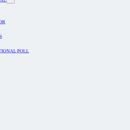
VAL
OR
S
TIONAL POLL