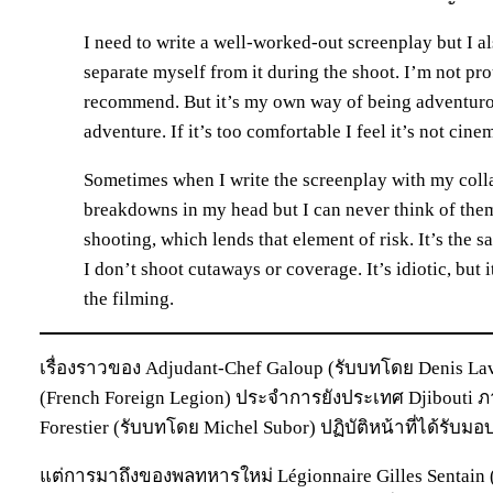
I need to write a well-worked-out screenplay but I al
separate myself from it during the shoot. I’m not prou
recommend. But it’s my own way of being adventurou
adventure. If it’s too comfortable I feel it’s not cine
Sometimes when I write the screenplay with my collab
breakdowns in my head but I can never think of them 
shooting, which lends that element of risk. It’s the
I don’t shoot cutaways or coverage. It’s idiotic, but 
the filming.
เรื่องราวของ Adjudant-Chef Galoup (รับบทโดย Denis Lav
(French Foreign Legion) ประจำการยังประเทศ Djibouti ภ
Forestier (รับบทโดย Michel Subor) ปฏิบัติหน้าที่ได้รับม
แต่การมาถึงของพลทหารใหม่ Légionnaire Gilles Sentain 