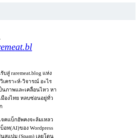
,
remeat.bl
รับสู่ raremeat.blog แห่ง
-วิเคราะห์-วิจารณ์ อะไร
เป็นภาพและเคลื่อนไหว หา
มืองไทย หลบซ่อนอยู่ทั่ว
ก
รเจคแบ็กอัพคงจะล้มเหลว
กบ็อท(AI)ของ Wordpress
ป็นสแปม (Spam) เลยโดน