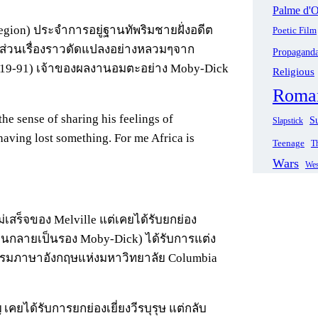
Palme d'O
Legion) ประจำการอยู่ฐานทัพริมชายฝั่งอดีต
Poetic Film
ง, ส่วนเรื่องราวดัดแปลงอย่างหลวมๆจาก
Propagand
(1819-91) เจ้าของผลงานอมตะอย่าง Moby-Dick
Religious
Roma
he sense of sharing his feelings of
Su
Slapstick
having lost something. For me Africa is
Teenage
Th
Wars
Wes
ไม่เสร็จของ Melville แต่เคยได้รับยกย่อง
นกลายเป็นรอง Moby-Dick) ได้รับการแต่ง
รมภาษาอังกฤษแห่งมหาวิทยาลัย Columbia
คยได้รับการยกย่องเยี่ยงวีรบุรุษ แต่กลับ