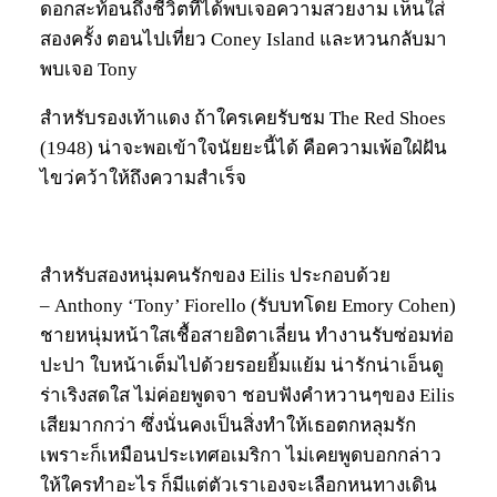
ดอกสะท้อนถึงชีวิตที่ได้พบเจอความสวยงาม เห็นใส่
สองครั้ง ตอนไปเที่ยว Coney Island และหวนกลับมา
พบเจอ Tony
สำหรับรองเท้าแดง ถ้าใครเคยรับชม The Red Shoes
(1948) น่าจะพอเข้าใจนัยยะนี้ได้ คือความเพ้อใฝ่ฝัน
ไขว่คว้าให้ถึงความสำเร็จ
สำหรับสองหนุ่มคนรักของ Eilis ประกอบด้วย
– Anthony ‘Tony’ Fiorello (รับบทโดย Emory Cohen)
ชายหนุ่มหน้าใสเชื้อสายอิตาเลี่ยน ทำงานรับซ่อมท่อ
ปะปา ใบหน้าเต็มไปด้วยรอยยิ้มแย้ม น่ารักน่าเอ็นดู
ร่าเริงสดใส ไม่ค่อยพูดจา ชอบฟังคำหวานๆของ Eilis
เสียมากกว่า ซึ่งนั่นคงเป็นสิ่งทำให้เธอตกหลุมรัก
เพราะก็เหมือนประเทศอเมริกา ไม่เคยพูดบอกกล่าว
ให้ใครทำอะไร ก็มีแต่ตัวเราเองจะเลือกหนทางเดิน