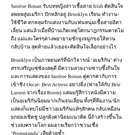
Saoirse Ronan รับบทหญิงสาวเชื้อสาย Irish ตัดสินใจ
อพยพสู่อเมริกา ปักหลักอยู่ Brooklyn เรียน-ทำงาน-
ใช้ชีวิต ตกหลุมรักแต่งงานกับแฟนหนุ่มเชื้อสายอิตา
เลี่ยน แต่แล้วเมื่อที่บ้านเกิดเหตุโศกนาฎกรรมคาดไม่
ถึง แม่และใครๆต่างพยายามชักจูงจมูกขอให้หวน
กลับบ้าน สุดท้ายแล้วเธอจะตัดสินใจเลือกอย่างไร
Brooklyn เป็นภาพยนตร์ที่นักวิจารณ์ ‘อเมริกัน’ ต่าง
สรรเสริญแซ่ซ้องสดุดี มีความสวยงามซาบซึ้งกินใจ
และการแสดงของ Saoirse Ronan คู่ควรค่ากับการ
เข้าชิง Oscar: Best Actress อย่างยิ่ง (พ่ายให้กับ Brie
Larson จากเรื่อง Room) แต่ผมรู้สึกว่าหนังมีความ
เป็นอเมริกันนิยมมากเกินจนเลี่ยน ทั้งๆที่ทีมงาน/นัก
แสดงก็แทบไม่มีชาวอเมริกันแท้ๆสักคน กลับเหมือน
ยกย่องเชิดชู ปลูกฝังค่านิยมแนวคิด นี่ถ้าสร้างขึ้นใน
ช่วงสงครามโลก ผมอาจเรียกว่าชวนเชื่อ
‘Propaganda’ เสียด้วยซ้ำ