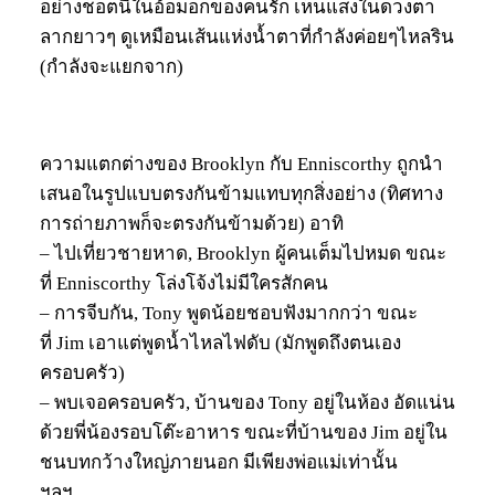
อย่างช็อตนี้ในอ้อมอกของคนรัก เห็นแสงในดวงตา
ลากยาวๆ ดูเหมือนเส้นแห่งน้ำตาที่กำลังค่อยๆไหลริน
(กำลังจะแยกจาก)
ความแตกต่างของ Brooklyn กับ Enniscorthy ถูกนำ
เสนอในรูปแบบตรงกันข้ามแทบทุกสิ่งอย่าง (ทิศทาง
การถ่ายภาพก็จะตรงกันข้ามด้วย) อาทิ
– ไปเที่ยวชายหาด, Brooklyn ผู้คนเต็มไปหมด ขณะ
ที่ Enniscorthy โล่งโจ้งไม่มีใครสักคน
– การจีบกัน, Tony พูดน้อยชอบฟังมากกว่า ขณะ
ที่ Jim เอาแต่พูดน้ำไหลไฟดับ (มักพูดถึงตนเอง
ครอบครัว)
– พบเจอครอบครัว, บ้านของ Tony อยู่ในห้อง อัดแน่น
ด้วยพี่น้องรอบโต๊ะอาหาร ขณะที่บ้านของ Jim อยู่ใน
ชนบทกว้างใหญ่ภายนอก มีเพียงพ่อแม่เท่านั้น
ฯลฯ