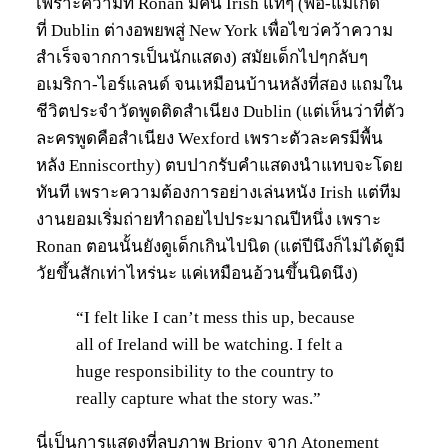
เพราะความที่ Ronan มีคน Irish แท้ๆ (พ่อ-แม่เกิด
ที่ Dublin ต่างอพยพสู่ New York เพื่อไขว่คว้าความ
สำเร็จจากการเป็นนักแสดง) สมัยเด็กไปๆกลับๆ
อเมริกา-ไอร์แลนด์ จนเหมือนบ้านหลังที่สอง แถมใน
ชีวิตประจำวัดพูดติดสำเนียง Dublin (แต่เห็นว่าที่ตัว
ละครพูดคือสำเนียง Wexford เพราะตัวละครมีพื้น
หลัง Enniscorthy) ตบปากรับคำแสดงนำแทบจะโดย
ทันที เพราะความต้องการอย่างเล่นหนัง Irish แต่ทีม
งานยอมเริ่มถ่ายทำถอยไปประมาณปีหนึ่ง เพราะ
Ronan ตอนนั้นยังดูเด็กเกินไปนิด (แต่ปีนึงก็ไม่ได้ดูมี
วัยขึ้นสักเท่าไหร่นะ แค่เหมือนอ้วนขึ้นนิดนึง)
“I felt like I can’t mess this up, because
all of Ireland will be watching. I felt a
huge responsibility to the country to
really capture what the story was.”
นี่เป็นการแสดงที่ลบภาพ Briony จาก Atonement