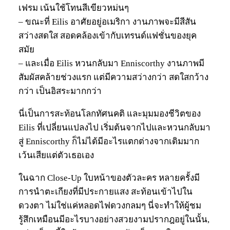
เฟรม เน้นใช้โทนสีเขียวหม่นๆ
– ขณะที่ Eilis อาศัยอยู่อเมริกา งานภาพจะมีสีสัน
สว่างสดใส สอดคล้องเข้ากับเทรนด์แฟชั่นของยุค
สมัย
– และเมื่อ Eilis หวนกลับมา Enniscorthy งานภาพมี
สัมผัสคล้ายช่วงแรก แต่มีความสว่างกว่า สดใสกว้าง
กว่า เป็นอิสระมากกว่า
นี่เป็นการสะท้อนโลกทัศนคติ และมุมมองชีวิตของ
Eilis ที่เปลี่ยนแปลงไป เริ่มต้นจากไปและหวนกลับมา
สู่ Enniscorthy ก็ไม่ได้มีอะไรแตกต่างจากเดิมมาก
เว้นเสียแต่ตัวเธอเอง
ในฉาก Close-Up ใบหน้าของตัวละคร หลายครั้งมี
การนำตะเกียงที่มีประกายแสง สะท้อนเข้าไปใน
ดวงตา ไม่ใช่แค่หลอดไฟดวงกลมๆ นี่จะทำให้ผู้ชม
รู้สึกเหมือนมีอะไรบางอย่างสวยงามปรากฎอยู่ในนั้น,