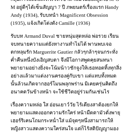
M อยู่ดีๆได้เซ็นสัญญา 7 ปี ภพยนตร์เรื่องแรก Handy
Andy (1934), รับบทนำ Magnificent Obsession
(1935), แจ้งเกิดโด่งดัง Camille (1936)
รับบท Armand Duval ชายหนุ่มสุดหล่อ พ่อรวย เรียน
จบทนายความแต่ยังหางานทำไม่ได้ พานพบเจอ
ตกหลุมรัก Marguerite Gautier กลัวๆกล้าๆจนกระทั่ง
ค่ำคืนหนึ่งบังเอิญสบตา จึงมีโอกาสพูดคุยสนทนา
พยายามอย่างยิ่งจะโน้มน้าวชักจูงให้เธอทอดทิ้งทุกสิ่ง
อย่างแล้วมาแต่งงานครองคู่กับเขา แต่แทบทั้งหมด
นั้นล้วนเกิดจากฮอร์โมนพลุกพร่าน มิเคยครุ่นคิดถึง
อนาคตวันข้างหน้า จะใช้ชีวิตอยู่ร่วมกันเช่นไร
เรื่องความหล่อ ใส อ่อนเยาว์วัย ไร้เดียงสาต้องยกให้
พยายามแสดงออกความรักใคร่ หน้ามืดตามัวดั่งพายุ
เฮอร์ริเคนโถมกระหน่ำใส่ แม้จุดๆหนึ่งสามารถให้
หญิงสาวแสดงความใคร่สนใจ แต่ก็ไร้สติปัญญามอง