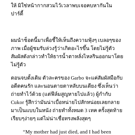
ให้ มิใช่หน้ากากสวมไว้เวลาพบเจอคบหากันใน
ปาร์ตี้
ผมนำช็อตนี้มาเพื่อชี้ให้เห็นถึงความฟุ้งๆ เบลอๆของ
ภาพ เมื่อผู้ชมรับล่วงรู้ว่าเกิดอะไรขึ้น โดยไม่รู้ตัว
สัมผัสดังกล่าวทำให้ธารน้ำตาหลั่งไหลรินออกมาโดย
ไม่รู้ตัว
ตอนจบดั้งเดิม ตัวละครของ Garbo จะแค่สัมผัสมือกับ
อดีตคนรัก และนอนตายตาหลับบนเตียง ซึ่งเห็นว่า
ถ่ายทำไว้ด้วย (แต่ฟีล์มสูญหายไปแล้ว) ผู้กำกับ
Cukor รู้สึกว่ามันน่าเบื่อหน่ายไปสักหน่อยเลยกลาย
มาเป็นแบบในหนัง ถ่ายทำทั้งหมด 3 เทค ครั้งสุดท้าย
เรียบๆง่ายๆ แต่ไม่น่าเชื่อทรงพลังสุดๆ
“My mother had just died, and I had been