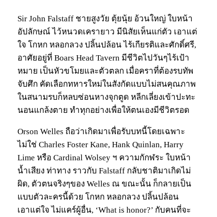
Sir John Falstaff ชายสูงวัย ตุ้ยนุ้ย อ้วนใหญ่ ใบหน้า
อัปลักษณ์ ไว้หนวดเครายาว มีนิสัยเห็นแก่ตัว เอาแต่
ใจ โกหก หลอกลวง ปลิ้นปล้อน ไร้เกียรติและศักดิ์ศรี,
อาศัยอยู่ที่ Boars Head Tavern มีชีวิตไปวันๆไร้เป้า
หมาย เป็นหัวขโมยและตัวตลก เมื่อคราที่ต้องรบทัพ
จับศึก คัดเลือกทหารใหม่ในสังกัดแบบไม่สนคุณภาพ
ในสนามรบก็หลบซ่อนหางจุกตูด หลีกเลี่ยงเข้าปะทะ
นอนแกล้งตาย ทำทุกอย่างเพื่อให้ตนเองมีชีวิตรอด
Orson Welles ถือว่าเกิดมาเพื่อรับบทนี้โดยเฉพาะ
ไม่ใช่ Charles Foster Kane, Hank Quinlan, Harry
Lime หรือ Cardinal Wolsey ฯ ความกักฬระ ใบหน้า
น้ำเสียง ท่าทาง ราวกับ Falstaff กลับชาติมาเกิดไม่
ผิด, ตัวตนจริงๆของ Welles ณ ขณะนั้น ก็กลายเป็น
แบบตัวละครนี้ด้วย โกหก หลอกลวง ปลิ้นปล้อน
เอาแต่ใจ ไม่แคร์ผู้อื่น, ‘What is honor?’ กับคนที่จะ