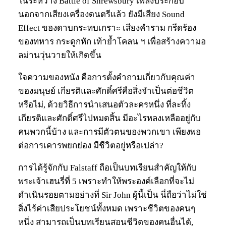
ในระหว่าง Battle of Shrewsbury เพลงประกอบ
นอกจากเสียงเครื่องดนตรีแล้ว ยังมีเสียง Sound
Effect ของดาบกระทบเกราะ เสียงคำราม กรีดร้อง
ของทหาร กระดูกหัก เท้าย้ำโคลน ฯ เพื่อสร้างความอ
ลม่านวุ่นวายให้เกิดขึ้น
ใจความของหนัง คือการตั้งคำถามเกี่ยวกับคุณค่า
ของมนุษย์ เกียรติและศักดิ์ศรีคือสิ่งจำเป็นต่อชีวิต
หรือไม่, ด้วยวิธีการนำเสนอตัวละครหนึ่ง ที่ละทิ้ง
เกียรติและศักดิ์ศรีไปหมดสิ้น มีอะไรหลงเหลืออยู่กับ
คนพวกนี้บ้าง และการมีตัวตนของพวกเขา เพียงพอ
ต่อการเคารพยกย่อง มีชีวิตอยู่หรือเปล่า?
การได้รู้จักกับ Falstaff ถือเป็นบทเรียนสำคัญให้กับ
พระเจ้าเฮนรี่ที่ 5 เพราะทำให้พระองค์เลือกที่จะไม่
ดำเนินรอยตามอย่างที่ Sir John ผู้นี้เป็น นี่ถือว่าไม่ใช่
สิ่งไร้ค่าเสียประโยชน์ทั้งหมด เพราะชีวิตของคนๆ
หนึ่ง สามารถเป็นบทเรียนสอนชีวิตของคนอื่นได้,