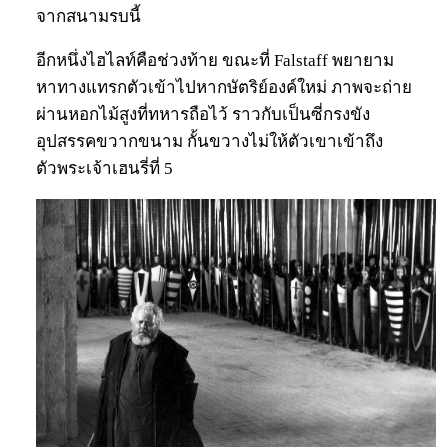
จากสนามรบนี้
อีกหนึ่งไฮไลท์คือช่วงท้าย ขณะที่ Falstaff พยายาม
หาทางแทรกตัวเข้าไปหากษัตริย์องค์ใหม่ ภาพจะถ่าย
ผ่านหอกไม้สูงที่ทหารถือไว้ ราวกับเป็นซี่กรงขัง
อุปสรรคขวากขนาม กั้นขวางไม่ให้ตัวเขาเข้าถึง
ตัวพระเจ้าเฮนรี่ที่ 5