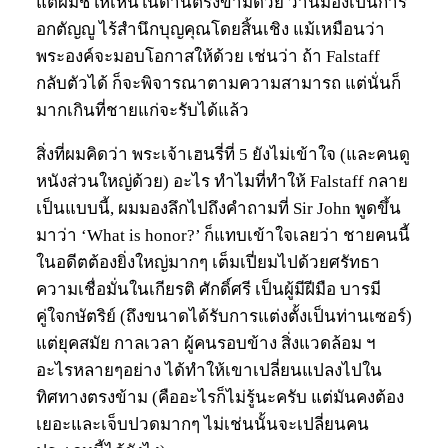
แต่ผมชี้ให้เห็นในด้านตรงข้ามด้วย ว่านี่มองเป็นการ
อกตัญญู ไร้สำนึกบุญคุณโดยสิ้นเชิง แม้เหมือนว่า
พระองค์จะมอบโอกาสให้ด้วย เช่นว่า ถ้า Falstaff
กลับตัวได้ ก็จะพิจารณาตามความสามารถ แต่นั่นก็
มากเกินที่ชายแก่จะรับได้แล้ว
สิ่งที่ผมคิดว่า พระเจ้าเฮนรี่ที่ 5 ยังไม่เข้าใจ (และคนดู
หนังส่วนใหญ่ด้วย) อะไร ทำไมที่ทำให้ Falstaff กลาย
เป็นแบบนี้, ผมมองลึกไปถึงคำถามที่ Sir John พูดขึ้น
มาว่า ‘What is honor?’ ก็แทบเข้าใจเลยว่า ชายคนนี้
ในอดีตต้องยิ่งใหญ่มากๆ เต็มเปี่ยมไปด้วยศรัทธา
ความเชื่อมั่นในเกียรติ ศักดิ์ศรี เป็นผู้มีฝีมือ บารมี
คู่ใจกษัตริย์ (ถึงขนาดได้รับการแต่งตั้งเป็นท่านเซอร์)
แต่ยุคสมัย กาลเวลา ผู้คนรอบข้าง สิ่งแวดล้อม ฯ
อะไรหลายๆอย่าง ได้ทำให้เขาเปลี่ยนแปลงไปใน
ทิศทางตรงข้าม (คืออะไรก็ไม่รู้นะครับ แต่มันคงต้อง
เยอะและเจ็บปวดมากๆ ไม่เช่นนั้นจะเปลี่ยนคน