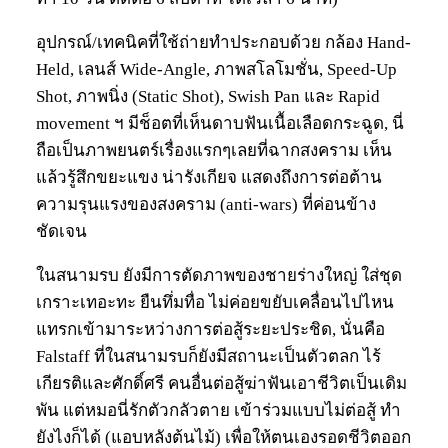
อุปกรณ์/เทคนิคที่ใช้ถ่ายทำประกอบด้วย กล้อง Hand-
Held, เลนส์ Wide-Angle, ภาพสโลโมชั่น, Speed-Up
Shot, ภาพนิ่ง (Static Shot), Swish Pan และ Rapid
movement ฯ มีช็อตที่เห็นดาบฟันเนื้อเลือดกระฉูด, นี่
ถือเป็นภาพยนตร์เรื่องแรกๆเลยที่ฉากสงคราม เห็น
แล้วรู้สึกขยะแขง น่ารังเกียจ แสดงถึงการต่อต้าน
ความรุนแรงของสงคราม (anti-wars) ที่ค่อนข้าง
ชัดเจน
ในสนามรบ ยังมีการตัดภาพของชายร่างใหญ่ ใส่ชุด
เกราะเทอะทะ ยืนทึ่มทื่อ ไม่ค่อยขยับเคลื่อนไปไหน
แทรกเข้ามาระหว่างการต่อสู้ระยะประชิด, นั่นคือ
Falstaff ที่ในสนามรบก็ยังมีสถานะเป็นตัวตลก ไร้
เกียรติและศักดิ์ศรี คนอื่นต่อสู้ฆ่าฟันเอาชีวิตเป็นเดิม
พัน แต่หมอนี่รักตัวกลัวตาย เข้าร่วมแบบไม่ต่อสู้ ทำ
ยังไงก็ได้ (แอบหลังต้นไม้) เพื่อให้ตนเองรอดชีวิตออก