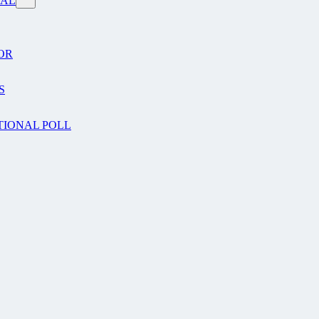
VAL
OR
S
TIONAL POLL