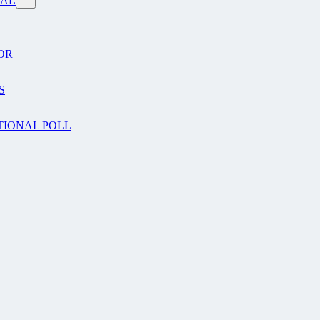
VAL
OR
S
TIONAL POLL