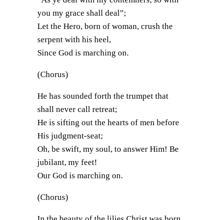
you my grace shall deal”;
Let the Hero, born of woman, crush the
serpent with his heel,
Since God is marching on.
(Chorus)
He has sounded forth the trumpet that
shall never call retreat;
He is sifting out the hearts of men before
His judgment-seat;
Oh, be swift, my soul, to answer Him! Be
jubilant, my feet!
Our God is marching on.
(Chorus)
In the beauty of the lilies Christ was born