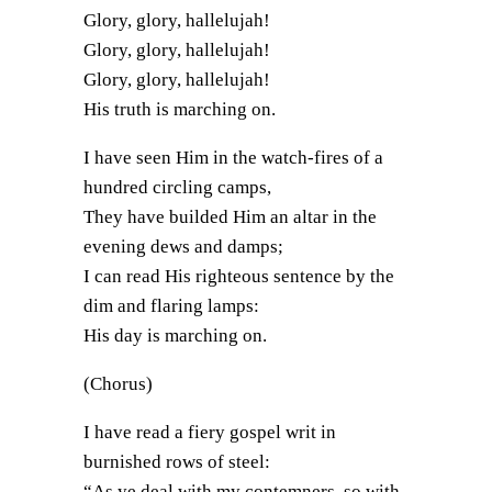
Glory, glory, hallelujah!
Glory, glory, hallelujah!
Glory, glory, hallelujah!
His truth is marching on.
I have seen Him in the watch-fires of a
hundred circling camps,
They have builded Him an altar in the
evening dews and damps;
I can read His righteous sentence by the
dim and flaring lamps:
His day is marching on.
(Chorus)
I have read a fiery gospel writ in
burnished rows of steel:
“As ye deal with my contemners, so with