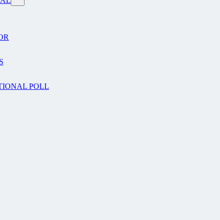
VAL
OR
S
TIONAL POLL