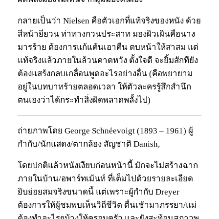
กลายเป็นว่า Nielsen คือตัวเอกที่แท้จริงของหนัง ด้วย
สีหน้ายียวน ท่าทางกวนประสาท มองผิวเผินคือนาง
มารร้าย ต้องการแก้แค้นเอาคืน ตบหน้าให้สาสม แต่
แท้จริงแล้วภายในล้วนคาดหวัง ตั้งใจดี จะยิ้มสักทียัง
ต้องแสร้งกลบเกลื่อนพูดอะไรอย่างอื่น (คือพยายาม
อยู่ในบทบาทร้ายตลอดเวลา ให้ตัวละครรู้สึกสำนึก
ตนเองว่าได้กระทำสิ่งผิดพลาดพลั้งไป)
ถ่ายภาพโดย George Schnéevoigt (1893 – 1961) ผู้
กำกับ/นักแสดง/ตากล้อง สัญชาติ Danish,
โดยปกติแล้วหนังเงียบก่อนหน้านี้ มักจะไม่สร้างฉาก
ภายในบ้าน/อพาร์ทเม้นท์ ที่เต็มไปด้วยรายละเอียด
ยิบย่อยสมจริงขนาดนี้ แต่เพราะผู้กำกับ Dreyer
ต้องการให้ผู้ชมพบเห็นวิถีชีวิต ตื่นเช้ามาภรรยา/แม่
ต้องทำอะไรๆบ้างให้ครอบครัว และยังสะท้อนสภาวพ