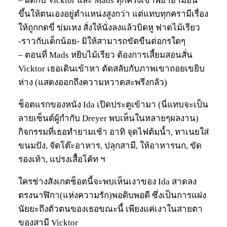
– ผิดกับ Vicktor และ Mads ทุกครั้งเขาพยายามยืน
ขึ้นให้ตนเองอยู่ตำแหน่งสูงกว่า แต่แทบทุกครามีเรื่อง
ให้ถูกกดขี่ ข่มเหง สั่งให้นั่งลงแล้วบิดหู ฟาดไม้เรียว
-ราวกับเด็กน้อย- มิให้สามารถขัดขืนต่อกรใดๆ
– ตอนที่ Mads หยิบไม้เรียว ต้องการเสี้ยมสอนสั่น
Vicktor เธอเดินเข้าหา ตัดสลับกับภาพเขาถอยเขยิบ
ห่าง (แสดงออกถึงความหวาดสะพรึงกลัว)
ช็อตแรกของหนัง Ida เปิดประตูเข้ามา (นี่แทบจะเป็น
ลายเซ็นต์ผู้กำกับ Dreyer พบเห็นในหลายๆผลงาน)
กิจกรรมที่เธอทำยามเช้า อาทิ จุดไฟต้มน้ำ, ทาเนยใส่
ขนมปัง, จัดโต๊ะอาหาร, ปลุกสามี, ให้อาหารนก, ขัด
รองเท้า, แปรงเสื้อโค้ท ฯ
ใครช่างสังเกตช็อตนี้จะพบเห็นเงาของ Ida สาดลง
ตรงนาฬิกา(แห่งความรัก)พอดิบพอดี ซึ่งเป็นการแฝง
นัยยะถึงตัวตนของเธอขณะนี้ เพียงแค่เงาในสายตา
ของสามี Vicktor