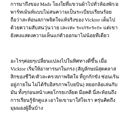
การมาถึงของ Mads โยงใยที่แขวนผ้าไปทั่วห้องพัก/อ
พาร์ทเม้นท์แบบไม่สนความเป็นระเบียบเรียนร้อย
ถือว่าสะท้อนสภาพจิตใจแท้จริงของ Vicktor เต็มไป
ด้วยความสับสนวุ่นวาย เละเทะ ระเกระระกะ แต่เขา
ยังคงแสดงความเห็นแก่ตัวออกมาไม่น้อยทีเดียว
อะไรๆค่อยๆเปลี่ยนแปลงไปในทิศทางดีขึ้น เมื่อ
Vicktor เริ่มให้อาหารนกในกรง (สัญลักษณ์สุดคลาส
สิกของชีวิต/ตัวละคร/สภาพจิตใจ ที่ถูกกักขัง ซ่อนเร้น
อยู่ภายใน ไม่ได้รับอิสรภาพโบยบิน) หยอกล้อเล่นกับ
มัน ทั้งๆก่อนหน้าเคยโกรธเกลียด มีอคติ นี่สะท้อนถึง
การเรียนรู้จักดูแล เอาใจเขามาใส่ใจเรา ครุ่นคิดถึง
มุมมองผู้อื่นบ้าง