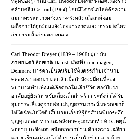
ที่สุดของผู้กำกับ Carl Theodor Dreyer พล็อตเรื่องราว
คล้ายคลึง Gertrud (1964) โดยมี
โคตรไฮไลท์คือความ
สมมาตรระหว่างครึ่งแรก-ครึ่งหลัง เมื่อสามีจอม
เผด็จการได้ถูกย้อนแย้งโดยมารดาตนเอง ‘กรรมใดใคร
ก่อ กรรมนั้นย่อมตอบสนอง’
Carl Theodor Dreyer (1889 – 1968) ผู้กำกับ
ภาพยนตร์ สัญชาติ Danish เกิดที่ Copenhagen,
Denmark มารดาเป็นคนรับใช้ตั้งครรภ์กับเจ้านาย
คลอดเขาออกมา แต่แล้วเมื่อกำลังจะมีคนที่สอง
พยายามทำแท้งแต่เลือดตกในเสียชีวิต สองปีแรก
อาศัยอยู่ยังสถานรับเลี้ยงเด็กกำพร้า กระทั่งว่าได้รับ
อุปการะเลี้ยงดูจากพ่อแม่บุญธรรม กระนั้นพวกเขาก็
ไม่ใคร่สนใจใยดี เสี้ยมสอนสั่งให้รู้จักสำเหนียกระลึก
บุญคุณต่ออาหารและหลังคาคลุมกะลาหัว ด้วยเหตุนี้
พออายุ 16 จึงหลบหนีออกจากบ้าน ด้วยความเฉลียว
ฉลาดเรียนเก่งเลยได้ทำงานเป็นนักข่าว ตามด้วย