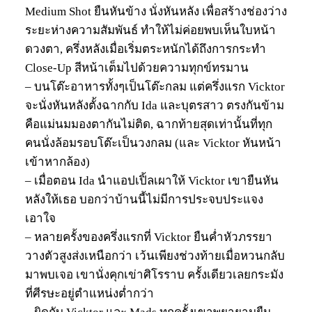
Medium Shot ยืนหันข้าง นั่งหันหลัง เพื่อสร้างช่องว่าง
ระยะห่างความสัมพันธ์ ทำให้ไม่ค่อยพบเห็นใบหน้า
ดวงตา, ครึ่งหลังเมื่อเริ่มตระหนักได้ถึงการกระทำ
Close-Up สีหน้าเต็มไปด้วยความทุกข์ทรมาน
– บนโต๊ะอาหารทั้งๆเป็นโต๊ะกลม แต่ครึ่งแรก Vicktor
จะนั่งหันหลังตั้งฉากกับ Ida และบุตรสาว ตรงกันข้าม
คือแม่นมมองตากันไม่ติด, ฉากท้ายสุดเท่านั้นที่ทุก
คนนั่งล้อมรอบโต๊ะเป็นวงกลม (และ Vicktor หันหน้า
เข้าหากล้อง)
– เมื่อตอน Ida นำแอปเปิ้ลเผาให้ Vicktor เขายืนหัน
หลังให้เธอ บอกว่าบ้านนี้ไม่มีการประจบประแจง
เอาใจ
– หลายครั้งของครึ่งแรกที่ Vicktor ยืนค่ำหัวภรรยา
วางตัวสูงส่งเหนือกว่า เว้นเพียงช่วงท้ายเมื่อหวนกลับ
มาพบเจอ เขานั่งคุกเข่าศิโรราบ ครั้งเดียวเลยกระมัง
ที่ศีรษะอยู่ตำแหน่งต่ำกว่า