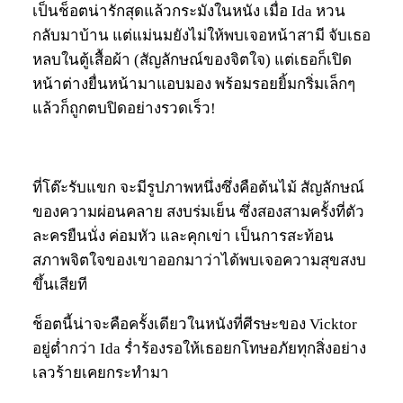
เป็นช็อตน่ารักสุดแล้วกระมังในหนัง เมื่อ Ida หวน
กลับมาบ้าน แต่แม่นมยังไม่ให้พบเจอหน้าสามี จับเธอ
หลบในตู้เสื้อผ้า (สัญลักษณ์ของจิตใจ) แต่เธอก็เปิด
หน้าต่างยื่นหน้ามาแอบมอง พร้อมรอยยิ้มกริ่มเล็กๆ
แล้วก็ถูกตบปิดอย่างรวดเร็ว!
ที่โต๊ะรับแขก จะมีรูปภาพหนึ่งซึ่งคือต้นไม้ สัญลักษณ์
ของความผ่อนคลาย สงบร่มเย็น ซึ่งสองสามครั้งที่ตัว
ละครยืนนั่ง ค่อมหัว และคุกเข่า เป็นการสะท้อน
สภาพจิตใจของเขาออกมาว่าได้พบเจอความสุขสงบ
ขึ้นเสียที
ช็อตนี้น่าจะคือครั้งเดียวในหนังที่ศีรษะของ Vicktor
อยู่ต่ำกว่า Ida ร่ำร้องรอให้เธอยกโทษอภัยทุกสิ่งอย่าง
เลวร้ายเคยกระทำมา