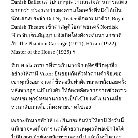
Danish Ballet แต่ไปๆมาๆมีความสนใจด้านการแสดง
มากกว่า ช่วงระหว่างสงครามโลกครั้งที่หนึ่งได้เป็น
นักแสดงประจำ Det Ny Teater ติดตามมาด้วย Royal
Danish Theatre เข้าตาสตูดิโอภาพยนตร์ Nordisk
Film จับเซ็นสัญญา แจ้งเกิดโด่งดังระดับนานาชาติ
กับ The Phantom Carriage (1921), Häxan (1922),
Master of the House (1925) ฯ
รับบท Ida ภรรยาที่ราวกับนางฟ้า อุทิศชีวิตทุกสิ่ง
อย่างให้สามี Viktor ยินยอมก้มหัวทำตามคำร้องขอ
เขาทุกสิ่งอย่าง แต่ก็ขี้หลงลืมทำผิดพลาดพลั้งบ่อยครั้ง
หลังจากถูกแม่บีบบังคับให้ต้องพลัดพรากจากชั่วคราว
นอนซมทุกข์ทรมานกลายเป็นไข้ใจ แต่ไม่นานเมื่อ
หวนกลับมาเดี๋ยวก็คงหายขาดไปเอง
เพราะรักมากทำให้ Ida ยินยอมก้มหัวให้สามี ถึงวันนี้
แม้เขาจะเผด็จการ แต่ก็ด้วยสาเหตุผลที่พอเข้าใจได้
ไม่ยินยอมถ้าต้องพลัดพรากจากไป แล้วใครไหนจะ