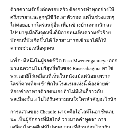
ด้วยความรักยิ่งต่อครอบครัว ต้องการทำทุกอย่างให้
ศรีภรรยาและลูกๆมีชีวิตเอาตัวรอด แต่ในช่วงแรกๆ
ไม่ค่อยอยากใคร่สนผู้อื่น เพื่อนข้างบ้านมากนัก แต่
ไปๆมาๆเมื่อถึงจุดหนึ่งก็มิอาจทนเห็นความชั่วร้าย
บัดซบที่บังเกิดขึ้นได้ ใครสามารถเข้ามาได้ก็ให้
ความช่วยเหลือทุกคน
เกร็ด: มีหนึ่งในผู้รอดชีวิต Pasa Mwenenganucye ออก
มาแฉความไม่บริสุทธิ์จริงของ Rusesabagina หาใช่
พระเอกฮีโร่เหมือนที่เห็นในหนังแม้แต่น้อย เพราะ
ใครก็ตามที่จะเข้าพักในโรงแรมแห่งนี้ ต้องจ่ายค่า
ห้อง/ค่าอาหารด้วยตนเอง ถ้าไม่มีเงินก็ราวกับ
พลเมืองชั้น 3 ไม่ได้รับความสนใจใคร่สำคัญอะไรนัก
การแสดงของ Cheadle น่าจะคือไฮไลท์ในอาชีพเลย
นะ เป็นผู้จัดการที่มีสไตล์ วางมาดคำพูดจา การ
เคลื่อนไหวดูดีเท่ห์ไปหมด ขณะที่ด้านอ่อนไหวกับ