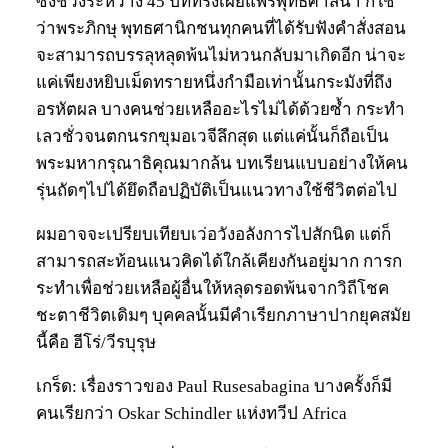
ซึ่งช่วงระหว่าง 45 ปีที่ทรงเผยแพร่พุทธศาสนา ก็ใช่
ว่าพระภิกษุ พุทธศานิกชนทุกคนที่ได้รับฟังคำสั่งสอน
จะสามารถบรรลุหลุดพ้นไม่หวนกลับมาเกิดอีก น่าจะ
แค่เพียงหยิบเม็ดทรายหนึ่งกำมือเท่านั้นกระมังที่ถึง
อรหัตผล บางคนช่วยเหลืออะไรไม่ได้ด้วยซ้ำ กระทำ
เลวชั่วจนตกนรกขุมอเวจีลึกสุด แต่แค่นั้นก็ถือเป็น
พระมหากรุณาธิคุณมากล้น บทเรียนแบบอย่างให้คน
รุ่นถัดๆไปได้ยึดถือปฏิบัติเป็นแนวทางใช้ชีวิตต่อไป
ผมอาจจะเปรียบเทียบเว่อวังอลังการไปสักนิด แต่ก็
สามารถสะท้อนแนวคิดได้ใกล้เคียงกันอยู่มาก การก
ระทำเพื่อช่วยเหลือผู้อื่นให้หลุดรอดพ้นจากวิถีโชค
ชะตาชีวิตเดิมๆ บุคคลนั้นมีคำเรียกภาษาปากยุคสมัย
นี้คือ ฮีโร่/วีรบุรุษ
เกร็ด: เรื่องราวของ Paul Rusesabagina บางครั้งก็มี
คนเรียกว่า Oskar Schindler แห่งทวีป Africa