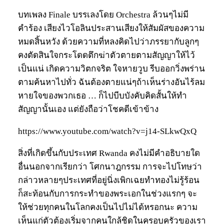
บทเพลง Finale บรรเลงโดย Orchestra ล้วนๆไม่มี
คำร้อง เสียงไวโอลินประสานเสียงให้สัมผัสของความ
หมดสิ้นหวัง ด้วยความที่หลงคิดไปว่าภรรยากับลูกๆ
คงตัดสินใจกระโดดตึกฆ่าตัวตายตามสัญญาให้ไว้
เป็นแน่ เกิดความวิตกจริต ใจหายวูบ รีบออกวิ่งพร่าน
ตามค้นหาไปทั่ว ฉันต้องตายแน่ๆถ้าเห็นร่างอันไร้ลม
หายใจของพวกเธอ … ก็ไปบีบบังคับคิดสั้นให้ทำ
สัญญานั้นเอง แต่ยังถือว่าโชคดีเข้าข้าง
https://www.youtube.com/watch?v=j14-SLkwQxQ
สิ่งที่เกิดขึ้นกับประเทศ Rwanda คงไม่มีคำอธิบายใด
อื่นนอกจากเรียกว่า โศกนาฎกรรม การจะไปโทษว่า
กล่าวหลายๆประเทศที่อยู่นิ่งเพิกเฉยทำทองไม่รู้ร้อน
ก็สะท้อนกับการกระทำของพระเอกในช่วงแรกๆ จะ
ให้ช่วยทุกคนในโลกคงเป็นไปไม่ได้หรอกนะ ความ
เห็นแก่ตัวต้องเริ่มจากคนใกล้ชิดในครอบครัวของเรา