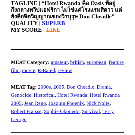
TAGLINE |
“Hotel Rwanda คือ Oasis ที่อยู่
กึ่งกลางทวีปแอฟริกา ไม่ใช่แค่โรงแรมสี่ดาว แต่
ยังคือจิตวิญญาณของวีรบุรุษ Don Cheadle”
QUALITY |
SUPERB
MY SCORE |
LIKE
MEAT Category:
amateur
, 
british
, 
european
, 
feature
film
, 
movie
, 
R-Rated
, 
review
MEAT Tag:
2000s
, 
2005
, 
Don Cheadle
, 
Drama
, 
Genocide
, 
Historical
, 
Hotel Rwanda
, 
Hotel Rwanda
2005
, 
Jean Reno
, 
Joaquin Phoenix
, 
Nick Nolte
, 
Robert Fraisse
, 
Sophie Okonedo
, 
Survival
, 
Terry
George