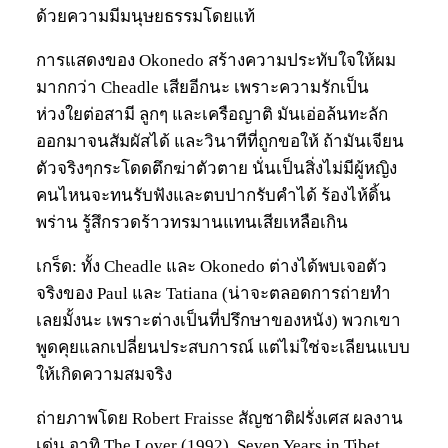
ด้วยความมีมนุษยธรรมโดยแท้
การแสดงของ Okonedo สร้างความประทับใจให้ผม
มากกว่า Cheadle เสียอีกนะ เพราะความรักเป็น
ห่วงใยต่อสามี ลูกๆ และเครือญาติ มันเอ่อล้นทะลัก
ออกมาจนสัมผัสได้ และวินาทีที่ถูกขอให้ ถ้ามันเจียน
ตัวจริงๆกระโดดตึกฆ่าตัวตาย นั่นเป็นสิ่งไม่มีผู้หญิง
คนไหนจะทนรับฟังและตบปากรับคำได้ ร้องไห้ดิ้น
พร่าน รู้สึกรวดร้าวทรมานแทนเสียเหลือเกิน
เกร็ด: ทั้ง Cheadle และ Okonedo ต่างได้พบเจอตัว
จริงของ Paul และ Tatiana (น่าจะตลอดการถ่ายทำ
เลยมั้งนะ เพราะต่างเป็นที่ปรึกษาของหนัง) พวกเขา
พูดคุยแลกเปลี่ยนประสบการณ์ แต่ไม่ใช่จะเลียนแบบ
ให้เกิดความสมจริง
ถ่ายภาพโดย Robert Fraisse สัญชาติฝรั่งเศส ผลงาน
เด่น อาทิ The Lover (1992), Seven Years in Tibet