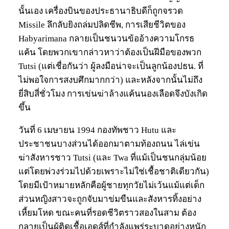
นั้นเอง เครื่องบินของประธานาธิบดีก็ถูกจรวด
Missile ลึกลับยิงถล่มปลิดชีพ, การเสียชีวิตของ
Habyarimana กลายเป็นชนวนข้ออ้างความโกรธ
แค้น โดยพวกเขากล่าวหาว่าต้องเป็นฝีมือของพวก
Tutsi (แต่เชื่อกันว่า ผู้ลงมือน่าจะเป็นลูกน้องปธน. ที่
ไม่พอใจการสงบศึกมากกว่า) และหลังจากนั้นไม่ถึง
ยี่สิบสี่ชั่วโมง การเข่นฆ่าล้างแค้นนองเลือดจึงบังเกิด
ขึ้น
วันที่ 6 เมษายน 1994 กองทัพชาว Hutu และ
ประชาชนบางส่วนได้ออกมาตามท้องถนน ไล่เข่น
ฆ่าสังหารชาว Tutsi (และ Twa ที่แม้เป็นชนกลุ่มน้อย
แต่โดยพ่วงร่วมไปด้วยเพราะไม่ใช่เชื้อชาติเดียวกัน)
โดยมีเป้าหมายหลักคือผู้ชายทุกวัยไม่เว้นแม้แต่เด็ก
ส่วนหญิงสาวจะถูกจับมาข่มขืนและสังหารทิ้งอย่าง
เหี้ยมโหด ขณะคนที่รอดชีวิตราวสองในสาม ต้อง
กลายเป็นผู้ติดเชื้อเอดส์ที่กำลังแพร่ระบาดอย่างหนัก