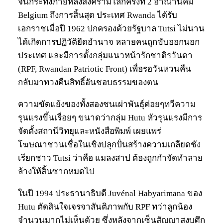
จนกระทั่งภายหลังสงครามโลกครั้งที่ 2 อาณานิคม
Belgium ถึงการสิ้นสุด ประเทศ Rwanda ได้รับ
เอกราชเมื่อปี 1962 ปกครองด้วยรัฐบาล Tutsi ไม่นาน
ได้เกิดการปฏิวัติยึดอำนาจ หลายคนถูกขับออกนอก
ประเทศ และมีการตั้งกลุ่มแนวหน้ารักชาติรวันดา
(RPF, Rwandan Patriotic Front) เพื่อรอวันหวนคืน
กลับมาทวงคืนสิทธิ์อันชอบธรรมของตน
ความขัดแย้งของทั้งสองชนเผ่าพันธุ์ค่อยๆทวีความ
รุนแรงขึ้นเรื่อยๆ ขนาดว่ากลุ่ม Hutu หัวรุนแรงมีการ
จัดตั้งสถานีวิทยุและหนังสือพิมพ์ เผยแพร่
โฆษณาชวนเชื่อในเชิงปลุกปั่นสร้างความเกลียดชัง
เรียกชาว Tutsi ว่าคือ แมลงสาป ต้องถูกกำจัดทำลาย
ล้างให้สิ้นซากหมดไป
ในปี 1994 ประธานาธิบดี Juvénal Habyarimana ของ
Hutu ตัดสินใจเจรจาสันติภาพกับ RPF ทว่าลูกน้อง
จำนวนมากไม่เห็นด้วย ซึ่งหลังจากเซ็นสัญญาสงบศึก