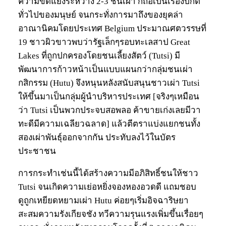
ความขัดแย้งระหว่าง 2-3 ชนเผ่า ก็ถือเป็นเรื่องปกติ
ทั่วไปของมนุษย์ จนกระทั่งการมาถึงของยุคล่า
อาณานิคมโดยประเทศ Belgium ประมาณศตวรรษที่
19 ชาวผิวขาวพบว่ารัฐเล็กๆรอบทะเลสาป Great
Lakes ที่ถูกปกครองโดยชนเลี้ยงสัตว์ (Tutsi) มี
พัฒนาการก้าวหน้าเป็นแบบแผนกว่ากลุ่มชนเผ่า
กสิกรรม (Hutu) จึงหนุนหลังสนับสนุนชาวเผ่า Tutsi
ให้ขึ้นมาเป็นกลุ่มผู้นำบริหารประเทศ [จริงๆเหมือน
ว่า Tutsi เป็นพวกประจบสอพลอ ค้าขายเก่งเลยมีวา
ทะดีมีความเฉลียวฉลาด] แล้วตีตราแบ่งแยกชนทั้ง
สองเผ่าพันธุ์ออกจากกัน ประทับลงไว้ในบัตร
ประชาชน
การกระทำเช่นนี้ได้สร้างความมีอภิสิทธิ์ชนให้ชาว
Tutsi จนเกิดความเย่อหยิ่งจองหองอวดดี แถมชอบ
ดูถูกเหยียดหยามเผ่า Hutu ค่อยๆเริ่มอิจฉาริษยา
สะสมความรังเกียจชัง ทวีความรุนแรงเพิ่มขึ้นเรื่อยๆ