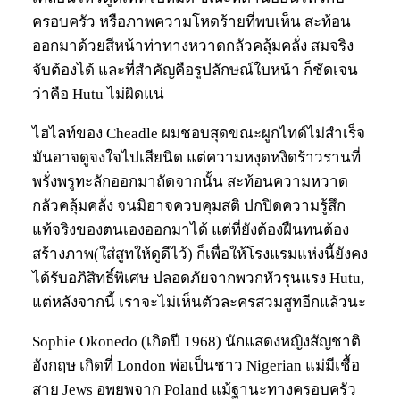
ครอบครัว หรือภาพความโหดร้ายที่พบเห็น สะท้อน
ออกมาด้วยสีหน้าท่าทางหวาดกลัวคลุ้มคลั่ง สมจริง
จับต้องได้ และที่สำคัญคือรูปลักษณ์ใบหน้า ก็ชัดเจน
ว่าคือ Hutu ไม่ผิดแน่
ไฮไลท์ของ Cheadle ผมชอบสุดขณะผูกไทด์ไม่สำเร็จ
มันอาจดูจงใจไปเสียนิด แต่ความหงุดหงิดร้าวรานที่
พรั่งพรูทะลักออกมาถัดจากนั้น สะท้อนความหวาด
กลัวคลุ้มคลั่ง จนมิอาจควบคุมสติ ปกปิดความรู้สึก
แท้จริงของตนเองออกมาได้ แต่ที่ยังต้องฝืนทนต้อง
สร้างภาพ(ใส่สูทให้ดูดีไว้) ก็เพื่อให้โรงแรมแห่งนี้ยังคง
ได้รับอภิสิทธิ์พิเศษ ปลอดภัยจากพวกหัวรุนแรง Hutu,
แต่หลังจากนี้ เราจะไม่เห็นตัวละครสวมสูทอีกแล้วนะ
Sophie Okonedo (เกิดปี 1968) นักแสดงหญิงสัญชาติ
อังกฤษ เกิดที่ London พ่อเป็นชาว Nigerian แม่มีเชื้อ
สาย Jews อพยพจาก Poland แม้ฐานะทางครอบครัว