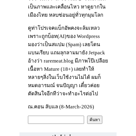
เป็นภาพและเคลื่อนไหว หาดูยากใน
เมืองไทย หลบซ่อนอยู่ทั่วทุกมุมโลก
ดูท่าโปรเจคแบ็กอัพคงจะล้มเหลว
เพราะถูกบ็อท(AI)ของ Wordpress
มองว่าเป็นสแปม (Spam) เลยโดน
แบนเรียบ แถมลุกลามมายัง Jetpack
อ้างว่า raremeat.blog มีภาพโป๊เปลือย
เนื้อหา Mature (18+) เลยทำให้
หลายๆสิ่งในเว็บใช้งานไม่ได้ ผมก็
หมดอารมณ์ จนปัญญา เดี๋ยวค่อย
ตัดสินใจอีกทีว่าจะทำอะไรต่อไป
ณ.คอน ลับแล (8-March-2026)
ค้
ค้นหา
น
ห