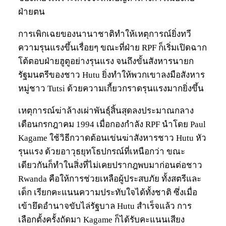
ฝ่ายตน
การเพิกเฉยของนานาชาติทำให้เหตุการณ์ยิ่งทวี
ความรุนแรงขึ้นเรื่อยๆ ขณะที่ฝ่าย RPF ก็เริ่มเปิดฉาก
โต้ตอบฝ่ายฮูตูอย่างรุนแรง จนถึงขั้นสังหารนายก
รัฐมนตรีของชาว Hutu ยิ่งทำให้พวกเขาลงมือสังหาร
หมู่ชาว Tutsi ด้วยความเกี้ยวกราดรุนแรงมากยิ่งขึ้น
เหตุการณ์ฆ่าล้างเผ่าพันธุ์สิ้นสุดลงประมาณกลาง
เดือนกรกฎาคม 1994 เมื่อกองกำลัง RPF นำโดย Paul
Kagame ใช้วิธีกวาดต้อนเข่นฆ่าสังหารชาว Hutu หัว
รุนแรง ด้วยอาวุธยุทโธปกรณ์ที่เหนือกว่า ขณะ
เดียวกันก็ทำในสิ่งที่ไม่เคยปรากฎพบมาก่อนต่อชาว
Rwanda คือให้การช่วยเหลือผู้ประสบภัย ทั้งสตรีและ
เด็ก เรียกคะแนนความประทับใจได้ทั้งชาติ ซึ่งเมื่อ
เข้ายึดอำนาจขับไล่รัฐบาล Hutu สำเร็จแล้ว การ
เลือกตั้งครั้งถัดมา Kagame ก็ได้รับคะแนนเสียง