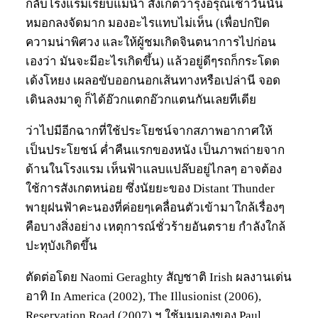
กลับโรงแรมเรียบแม่น้ำ สังเกตว่ารุ่งอรุณเช้าวันนั้น
หมอกลงจัดมาก มองอะไรแทบไม่เห็น (เพื่อปกปิด
ความน่าพิศวง และให้ผู้ชมเกิดจินตนาการไปก่อน
เองว่า มันจะมีอะไรเกิดขึ้น) แล้วอยู่ดีๆรถก็กระโดด
เด้งโหยง เผลอขับออกนอกเส้นทางหรือเปล่านี จอด
เดินลงมาดู ก็ได้อ๊วกแตกอ๊วกแตนกันเลยทีเดีย
ว่าไปมีอีกฉากที่ใช้ประโยชน์จากสภาพอากาศให้
เป็นประโยชน์ ค่ำคืนแรกของหนัง เป็นภาพถ่ายจาก
ด้านในโรงแรม เห็นฟ้าแลบแปล๊บอยู่ไกลๆ อาจต้อง
ใช้การสังเกตหน่อย ซึ่งนัยยะของ Distant Thunder
พายุฝนฟ้าคะนองที่ค่อยๆเคลื่อนตัวเข้ามาใกล้เรื่องๆ
คือบางสิ่งอย่าง เหตุการณ์ชั่วร้ายอันตราย กำลังใกล้
ปะทุบังเกิดขึ้น
ตัดต่อโดย Naomi Geraghty สัญชาติ Irish ผลงานเด่น
อาทิ In America (2002), The Illusionist (2006),
Reservation Road (2007) ฯ ใช้มุมมองของ Paul