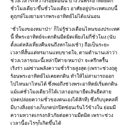
ช่วงเวลาระหว่างรอยต่อนั้น บางวันพระอาทิตย์ตก
ชั่วโมงเดียว/ขึ้นชั่วโมงเดียว อาศัยอยู่ประเทศแถบนี้
ดูฤกษ์โมงยามจากพระอาทิตย์ไม่ได้แน่นอน
‘ชั่วโมงของหมาป่า’ ก็ไม่รู้ช่วงเดือนไหนของประเทศ
นี้ ที่พระอาทิตย์จะตกดินมืดมิดเพียงไม่กี่ชั่วโมง (นับ
ตั้งแต่หลังเที่ยงคืนจนถึงหกโมงเช้า) ถือเป็นระยะ
เวลาที่สั้นแต่ทรมานแทบขาดใจ, ตามตำนานเล่าว่า
ช่วงเวลาขณะนี้เหล่าปีศาจ/หมาป่า จะครึกครื้น
เริงร่า แผ่ซ่านพลังความชั่วร้ายสูงสุด (เพราะช่วงฤดู
ร้อนพระอาทิตย์ไม่เคยตกดิน ทำให้ไม่สามารถออก
ไปไหนมาไหนได้ ซึ่งพอถึงช่วงพระอาทิตย์เริ่มตกดิน
แม้แค่ชั่วโมงเดียวก็ได้เวลาออกมายืดเส้นยืดสาย
ปลดปล่อยความชั่วของตนเองได้สักที) ซึ่งกับบุคคลที่
มีบางสิ่งอย่างเก็บกดปกปิดซ่อนเร้นไว้ข้างใน ย่อมมี
ความหวาดเกรงกลัวภัยต่อความมืดมิด เพราะช่วง
เวลานี้อะไรๆก็เกิดขึ้นได้