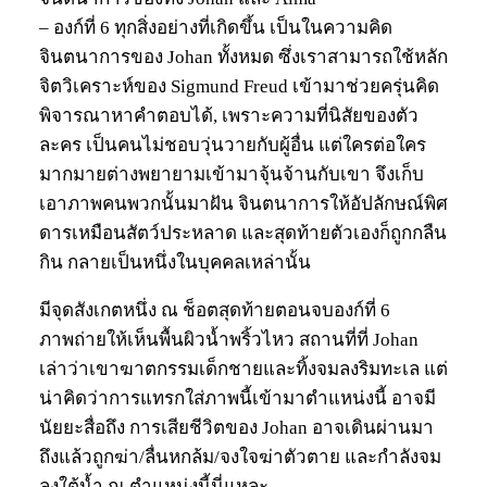
– องก์ที่ 6 ทุกสิ่งอย่างที่เกิดขึ้น เป็นในความคิด
จินตนาการของ Johan ทั้งหมด ซึ่งเราสามารถใช้หลัก
จิตวิเคราะห์ของ Sigmund Freud เข้ามาช่วยครุ่นคิด
พิจารณาหาคำตอบได้, เพราะความที่นิสัยของตัว
ละคร เป็นคนไม่ชอบวุ่นวายกับผู้อื่น แต่ใครต่อใคร
มากมายต่างพยายามเข้ามาจุ้นจ้านกับเขา จึงเก็บ
เอาภาพคนพวกนั้นมาฝัน จินตนาการให้อัปลักษณ์พิศ
ดารเหมือนสัตว์ประหลาด และสุดท้ายตัวเองก็ถูกกลืน
กิน กลายเป็นหนึ่งในบุคคลเหล่านั้น
มีจุดสังเกตหนึ่ง ณ ช็อตสุดท้ายตอนจบองก์ที่ 6
ภาพถ่ายให้เห็นพื้นผิวน้ำพริ้วไหว สถานที่ที่ Johan
เล่าว่าเขาฆาตกรรมเด็กชายและทิ้งจมลงริมทะเล แต่
น่าคิดว่าการแทรกใส่ภาพนี้เข้ามาตำแหน่งนี้ อาจมี
นัยยะสื่อถึง การเสียชีวิตของ Johan อาจเดินผ่านมา
ถึงแล้วถูกฆ่า/ลื่นหกล้ม/จงใจฆ่าตัวตาย และกำลังจม
ลงใต้น้ำ ณ ตำแหน่งนี้นี่แหละ