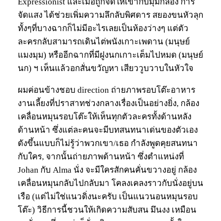
Expressionist และเมื่อถูกจัดให้เข้ากับมุมกล้อง การ
จัดแสง ได้ช่วยเพิ่มความลึกลับพิศดาร สยองขนหัวลุก
ทั้งๆที่บางฉากก็ไม่มีอะไรเลยเป็นห้องว่างๆ แต่ตัว
ละครกลับสามารถเดินไต่พนังเกาะเพดาน (มนุษย์
แมงมุม) หรืออีกฉากที่มีฝูงนกเกาะเต็มไปหมด (มนุษย์
นก) ฯ เห็นแล้วอกสั่นขวัญหา เสียววูบวาบในหัวใจ
ผมค่อนข้างชอบ direction ถ่ายภาพรอบโต๊ะอาหาร
งานเลี้ยงที่ปราสาทช่วงกลางเรื่องเป็นอย่างยิ่ง, กล้อง
เคลื่อนหมุนรอบโต๊ะให้เห็นทุกตัวละครทั้งด้านหลัง
ด้านหน้า ซึ่งแต่ละคนจะมีบทสนทนาเด่นของตัวเอง
ดังขึ้นแบบก็ไม่รู้ว่าพวกเขา/เธอ กำลังพูดคุยสนทนา
กับใคร, จากนั้นถ่ายภาพด้านหน้า ซึ่งตำแหน่งที่
Johan กับ Alma นั่ง จะมีใครสักคนคั่นขวางอยู่ กล้อง
เคลื่อนหมุนกลับไปกลับมา โคลงเคลงราวกับนั่งอยู่บน
เรือ (แต่ไม่ใช่แนวดิ่งนะครับ เป็นแนวนอนหมุนรอบ
โต๊ะ) วิธีการนี้ชวนให้เกิดความสับสน มึนงง เหมือน