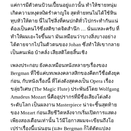
แค่การมีตัวตนป้วนเปี้ยนอยู่แถวนั้น ทำให้ชายหนุ่ม
เกิดความหงุดหงิดรำคาญใจ สุดท้ายทนไม่ได้ใช้หิน
ทุบหัวให้ตาย นี่ไม่ใช่สิ่งที่คนปกติทั่วไปกระทำกันแน่
ต้องเป็นคนไร้ซึ่งสติขาดจิตสำนึก … นั่นแหละครับ ที่
ทำให้ผมเอะใจขึ้นมา มันเหมือนว่าบางสิ่งบางอย่าง
ได้ตายจากไปในตัวตนของ Johan ซึ่งทำให้เขากลาย
เป็นคนเพ้อ บ้าคลั่ง เสียสติโดยสิ้นเชิง
เพลงประกอบ ยังคงเหมือนหนังหลายๆเรื่องของ
Bergman ที่ใช้แค่บทเพลงคลาสสิกของคีตกวีชื่อดังยุค
ก่อน, กับหนังเรื่องนี้ ที่โด่งดังสุดคงเป็น Opera เรื่อง
ขลุ่ยวิเศษ (The Magic Flute) ประพันธ์โดย Wolfgang
Amadeus Mozart นี่คืออุปรากรที่มีชื่อเสียงโด่งดัง
ระดับโลก เป็นผลงาน Masterpiece น่าจะชิ้นสุดท้าย
ของ Mozart ก่อนเสียชีวิตหลังจากเริ่มเปิดการแสดง
เพียงสองเดือนเท่านั้น ไว้มีโอกาสผมจะเขียนถึงโอ
เปร่าเรื่องนี้แน่นอน (และ Bergman ก็ได้ดัดแปลง