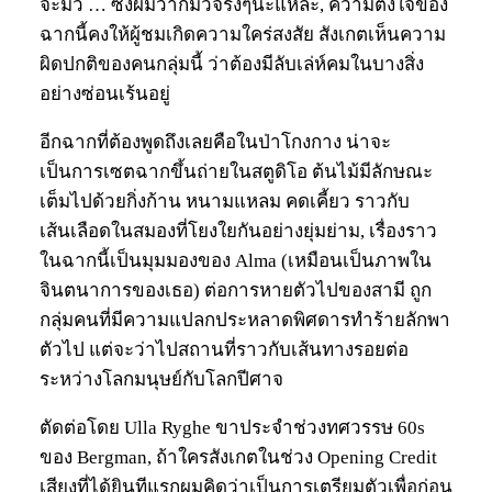
จะมั่ว … ซึ่งผมว่าก็มั่วจริงๆนะแหละ, ความตั้งใจของ
ฉากนี้คงให้ผู้ชมเกิดความใคร่สงสัย สังเกตเห็นความ
ผิดปกติของคนกลุ่มนี้ ว่าต้องมีลับเล่ห์คมในบางสิ่ง
อย่างซ่อนเร้นอยู่
อีกฉากที่ต้องพูดถึงเลยคือในป่าโกงกาง น่าจะ
เป็นการเซตฉากขึ้นถ่ายในสตูดิโอ ต้นไม้มีลักษณะ
เต็มไปด้วยกิ่งก้าน หนามแหลม คดเคี้ยว ราวกับ
เส้นเลือดในสมองที่โยงใยกันอย่างยุ่มย่าม, เรื่องราว
ในฉากนี้เป็นมุมมองของ Alma (เหมือนเป็นภาพใน
จินตนาการของเธอ) ต่อการหายตัวไปของสามี ถูก
กลุ่มคนที่มีความแปลกประหลาดพิศดารทำร้ายลักพา
ตัวไป แต่จะว่าไปสถานที่ราวกับเส้นทางรอยต่อ
ระหว่างโลกมนุษย์กับโลกปีศาจ
ตัดต่อโดย Ulla Ryghe ขาประจำช่วงทศวรรษ 60s
ของ Bergman, ถ้าใครสังเกตในช่วง Opening Credit
เสียงที่ได้ยินทีแรกผมคิดว่าเป็นการเตรียมตัวเพื่อก่อน