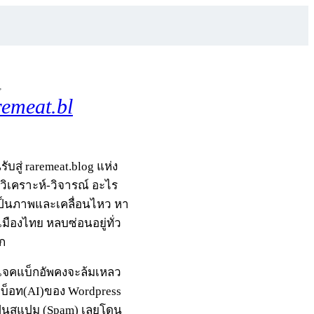
,
remeat.bl
รับสู่ raremeat.blog แห่ง
-วิเคราะห์-วิจารณ์ อะไร
เป็นภาพและเคลื่อนไหว หา
มืองไทย หลบซ่อนอยู่ทั่ว
ก
รเจคแบ็กอัพคงจะล้มเหลว
กบ็อท(AI)ของ Wordpress
ป็นสแปม (Spam) เลยโดน