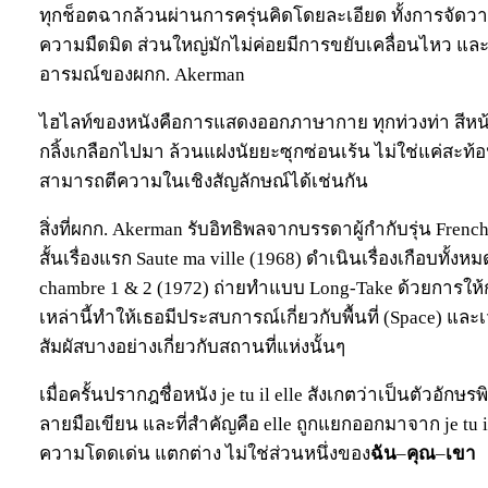
ทุกช็อตฉากล้วนผ่านการครุ่นคิดโดยละเอียด ทั้งการจัดว
ความมืดมิด ส่วนใหญ่มักไม่ค่อยมีการขยับเคลื่อนไหว และป
อารมณ์ของผกก. Akerman
ไฮไลท์ของหนังคือการแสดงออกภาษากาย ทุกท่วงท่า สีหน้า
กลิ้งเกลือกไปมา ล้วนแฝงนัยยะซุกซ่อนเร้น ไม่ใช่แค่สะท้
สามารถตีความในเชิงสัญลักษณ์ได้เช่นกัน
สิ่งที่ผกก. Akerman รับอิทธิพลจากบรรดาผู้กำกับรุ่น Frenc
สั้นเรื่องแรก Saute ma ville (1968) ดำเนินเรื่องเกือบทั้ง
chambre 1 & 2 (1972) ถ่ายทำแบบ Long-Take ด้วยการให้
เหล่านี้ทำให้เธอมีประสบการณ์เกี่ยวกับพื้นที่ (Space) และเว
สัมผัสบางอย่างเกี่ยวกับสถานที่แห่งนั้นๆ
เมื่อครั้นปรากฎชื่อหนัง je tu il elle สังเกตว่าเป็นตัวอักษ
ลายมือเขียน และที่สำคัญคือ elle ถูกแยกออกมาจาก je tu 
ความโดดเด่น แตกต่าง ไม่ใช่ส่วนหนึ่งของ
ฉัน
–
คุณ
–
เขา