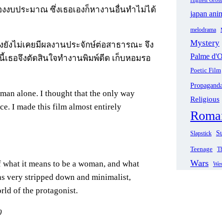
องงบประมาณ ซึ่งเธอเองก็หางานอื่นทำไม่ได้
japan ani
melodrama
Mystery
กทั้งยังไม่เคยมีผลงานประจักษ์ต่อสาธารณะ จึง
Palme d'O
เธอจึงตัดสินใจทำงานพิมพ์ดีด เก็บหอมรอ
Poetic Film
Propagand
oman alone. I thought that the only way
Religious
e. I made this film almost entirely
Roma
Su
Slapstick
Teenage
Th
Wars
 of what it means to be a woman, and what
Wes
was very stripped down and minimalist,
rld of the protagonist.
0