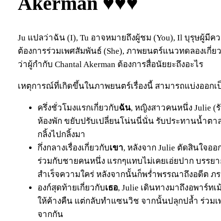
Akerman ♥♥♥
Ju แปลว่าฉัน (I), Tu อาจหมายถึงผู้ชม (You), Il บุรุษผู้มีค
ต้องการร่วมเพศสัมพันธ์ (She), ภาพยนตร์แนวทดลองเกี่ยวก
ว่าผู้กำกับ Chantal Akerman ต้องการสื่อนัยยะถึงอะไร
เหตุการณ์ที่เกิดขึ้นในภาพยนตร์เรื่องนี้ สามารถแบ่งออกเ
ครึ่งชั่วโมงแรกเกี่ยวกับ
ฉัน
, หญิงสาวคนหนึ่ง Julie (
ห้องพัก ขยับปรับเปลี่ยนโน่นนี่นั่น รับประทานน้ำ
กลิ้งไปกลิ้งมา
กึ่งกลางเรื่องเกี่ยวกับ
เขา
, หลังจาก Julie ตัดสินใจอ
ร่วมกับชายคนหนึ่ง แรกๆแทบไม่เคยเอ่ยปาก บรรยากา
สำเร็จความใคร่ หลังจากนั้นก็พร่ำพรรณาถึงอดีต 
องก์สุดท้ายเกี่ยวกับ
เธอ
, Julie เดินทางมาถึงอพาร์ทเ
ให้ค้างคืน แต่กลับทำแซนวิช จากนั้นปลุกปล้ำ ร่วมเ
จากกัน