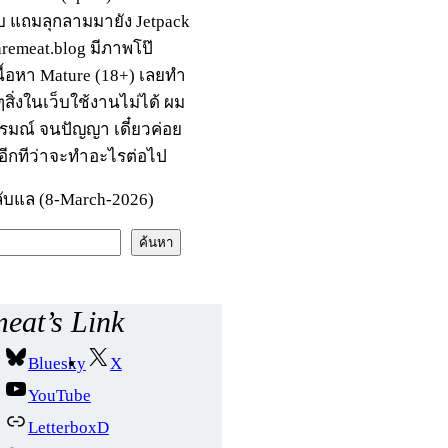
บ แถมลุกลามมายัง Jetpack
raremeat.blog มีภาพโป๊
นื้อหา Mature (18+) เลยทำ
สิ่งในเว็บใช้งานไม่ได้ ผม
รมณ์ จนปัญญา เดี๋ยวค่อย
อีกทีว่าจะทำอะไรต่อไป
ับแล (8-March-2026)
ค้นหา
eat’s Link
Bluesky
X
YouTube
LetterboxD