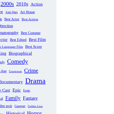
2000s
2010s
Action
re
Art House
Anti-Wars
de
Best Actor
Best Actress
irection
ematography
Best Costume
ector
Best Film
Best Edited
Best Score
gn Language Film
ting
Biographical
Comedy
edy
Crime
-Age
Courtroom
Drama
documentary
Epic
 Cast
Erotic
Family
Fantasy
al
ilm noir
Gangster
Golden Lion
Horror
Historical
sing