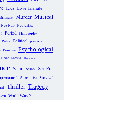
me
Love Triangle
Kids
Musical
Murder
Minimalist
Neorealist
Neo-Noir
Period
r
Philosophy
Political
Police
pre-code
Psychological
a
Prostitute
Road Movie
Robbery
nce
Sci-Fi
Satire
School
pernatural
Surrealist
Survival
Tragedy
Thriller
ief
World Wars 2
tern