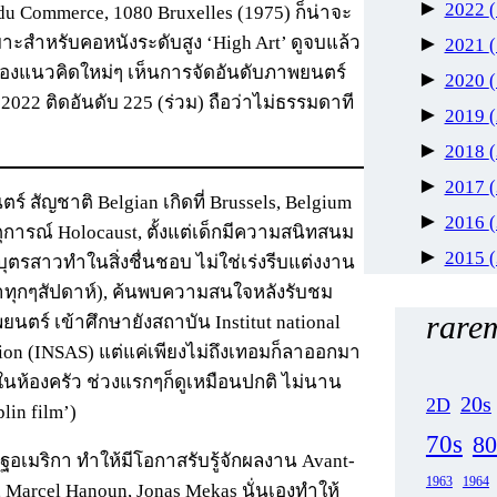
►
2022
u Commerce, 1080 Bruxelles (1975) ก็น่าจะ
►
มาะสำหรับคอหนังระดับสูง ‘High Art’ ดูจบแล้ว
2021
มองแนวคิดใหม่ๆ เห็นการจัดอันดับภาพยนตร์
►
2020
 2022 ติดอันดับ 225 (ร่วม) ถือว่าไม่ธรรมดาที
►
2019
►
2018
►
2017
์ สัญชาติ Belgian เกิดที่ Brussels, Belgium
►
2016
ารณ์ Holocaust, ตั้งแต่เด็กมีความสนิทสนม
►
2015
้บุตรสาวทำในสิ่งชื่นชอบ ไม่ใช่เร่งรีบแต่งงาน
ดาทุกๆสัปดาห์), ค้นพบความสนใจหลังรับชม
rarem
พยนตร์ เข้าศึกษายังสถาบัน Institut national
fusion (INSAS) แต่แค่เพียงไม่ถึงเทอมก็ลาออกมา
มดในห้องครัว ช่วงแรกๆก็ดูเหมือนปกติ ไม่นาน
20s
2D
lin film’)
70s
80
หรัฐอเมริกา ทำให้มีโอกาสรับรู้จักผลงาน Avant-
1963
1964
, Marcel Hanoun, Jonas Mekas นั่นเองทำให้