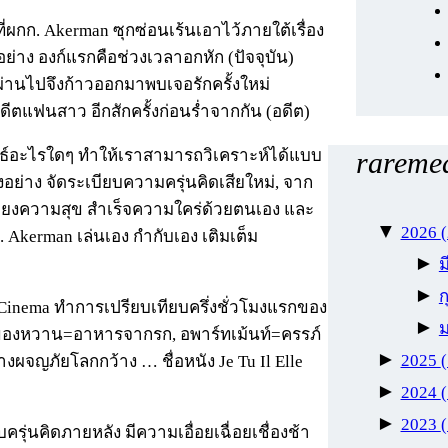
่ผกก. Akerman ซุกซ่อนเร้นเอาไว้ภายใต้เรื่อง
่าง องก์แรกคือช่วงเวลาอกหัก (ปัจจุบัน)
ผ่านไปจึงก้าวออกมาพบเจอรักครั้งใหม่
ีตแฟนสาว อีกสักครั้งก่อนร่ำจากกัน (อดีต)
นธ์อะไรใดๆ ทำให้เราสามารถวิเคราะห์ได้แบบ
raremea
งอย่าง จัดระเบียบความครุ่นคิดเสียใหม่, จาก
พียงความสุข สำเร็จความใคร่ด้วยตนเอง และ
▼
2026
kerman เล่นเอง กำกับเอง เติมเต็ม
►
►
ก
Cinema ทำการเปรียบเทียบครึ่งชั่วโมงแรกของ
►
ของหวาน=อาหารจากรก, อพาร์ทเม้นท์=ครรภ์
►
2025
จญภัยโลกกว้าง … ชื่อหนัง Je Tu Il Elle
►
2024
►
2023
ุ่นคิดภายหลัง มีความเอื่อยเฉื่อยเชื่องช้า