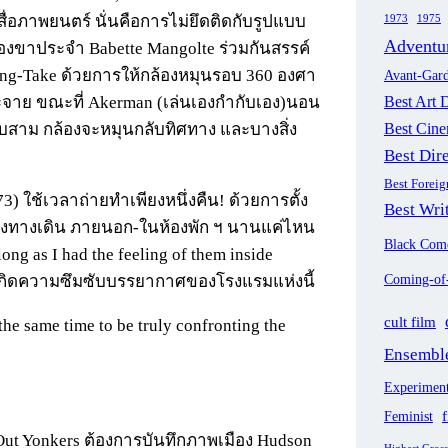
1973
1975
อภาพยนตร์ นั่นคือการไม่ยึดติดกับรูปแบบ
Adventu
องขาประจำ Babette Mangolte ร่วมกันสรรค์
ong-Take ด้วยการให้กล้องหมุนรอบ 360 องศา
Avant-Gar
Best Art D
กระจาย ขณะที่ Akerman (เล่นเองกำกับเอง)นอน
Best Cin
อบสาม กล้องจะหมุนกลับทิศทาง และบางสิ่ง
Best Dir
Best Forei
 ใช้เวลาถ่ายทำเพียงหนึ่งคืน! ด้วยการตั้ง
Best Wri
 โถงทางเดิน ภายนอก-ในห้องพัก ฯ นานแค่ไหน
Black Com
ng as I had the feeling of them inside
Coming-of
มเกิดความซึมซับบรรยากาศของโรงแรมแห่งนี้
cult film
the same time to be truly confronting the
Ensemble
Experiment
f
Feminist
Out Yonkers ต้องการบันทึกภาพเมือง Hudson
Highest Gros