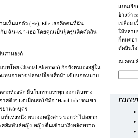
แบนเรีย
อ้างว่า 
เปลือย เ
วามเห็นแก่ตัว (He), Elle เธอคือคนที่ฉัน
ให้หลายๆ
ับ ฉัน-เขา-เธอ โดยคุณเป็นผู้ครุ่นคิดตัดสิน
ก็หมดอา
ตัดสินใจ
ป็นสามองก์
ณ.คอน ล
รับบทโดย Chantal Akerman) กักขังตนเองอยู่ใน
ค้
ตาลแทนอาหาร ปลดเปลื้องเสื้อผ้า เขียนจดหมาย
น
ห
อกจากห้องพัก ยืนโบกรถบรรทุก ออกเดินทาง
rarem
า
ศตึงๆ แต่เมื่อเธอใช้มือ ‘Hand Job’ จนเขา
ภรรยาและบุตร
ม้นท์แห่งหนึ่ง พบเจอหญิงสาว บอกว่าไม่อยาก
พศสัมพันธ์หญิง-หญิง ตื่นเช้ามาถึงพลัดพราก