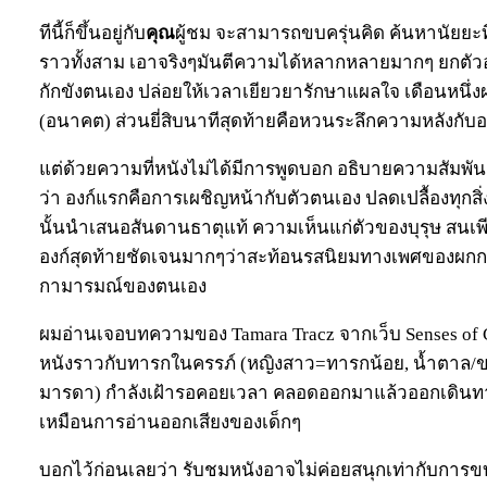
ทีนี้ก็ขึ้นอยู่กับ
คุณ
ผู้ชม จะสามารถขบครุ่นคิด ค้นหานัยยะที
ราวทั้งสาม เอาจริงๆมันตีความได้หลากหลายมากๆ ยกตัวอย
กักขังตนเอง ปล่อยให้เวลาเยียวยารักษาแผลใจ เดือนหนึ่ง
(อนาคต) ส่วนยี่สิบนาทีสุดท้ายคือหวนระลึกความหลังกับอด
แต่ด้วยความที่หนังไม่ได้มีการพูดบอก อธิบายความสัมพั
ว่า องก์แรกคือการเผชิญหน้ากับตัวตนเอง ปลดเปลื้องทุกสิ่
นั้นนำเสนอสันดานธาตุแท้ ความเห็นแก่ตัวของบุรุษ สนเ
องก์สุดท้ายชัดเจนมากๆว่าสะท้อนรสนิยมทางเพศของผกก. A
กามารมณ์ของตนเอง
ผมอ่านเจอบทความของ Tamara Tracz จากเว็บ Senses of 
หนังราวกับทารกในครรภ์ (หญิงสาว=ทารกน้อย, น้ำตาล/
มารดา) กำลังเฝ้ารอคอยเวลา คลอดออกมาแล้วออกเดินทางผ
เหมือนการอ่านออกเสียงของเด็กๆ
บอกไว้ก่อนเลยว่า รับชมหนังอาจไม่ค่อยสนุกเท่ากับการขบคร