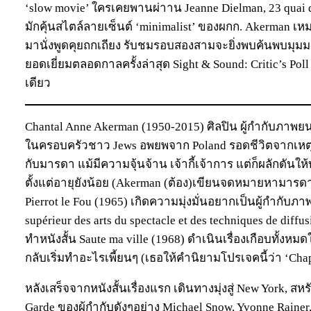
‘slow movie’ ใครเคยพานผ่าาน Jeanne Dielman, 23 quai d
มักคุ้นสไตล์ลายเซ็นต์ ‘minimalist’ ของผกก. Akerman เห
มานั่งพูดคุยถกเถียง รับชมรอบสองสามจะยิ่งพบค้นพบมุม
ยอดเยี่ยมตลอดกาลครั้งล่าสุด Sight & Sound: Critic’s Poll
เดียว
Chantal Anne Akerman (1950-2015) ศิลปิน ผู้กำกับภาพยนตร
ในครอบครัวชาว Jews อพยพจาก Poland รอดชีวิตจากเหตุก
กับมารดา แม้มีความจุ้นจ้าน เจ้ากี้เจ้าการ แต่ก็ผลักดันให
ตั้งแต่อายุยังน้อย (Akerman (ต้อง)เขียนจดหมายหามาร
Pierrot le Fou (1965) เกิดความมุ่งมั่นอยากเป็นผู้กำกับภา
supérieur des arts du spectacle et des techniques de dif
ทำหนังสั้น Saute ma ville (1968) ดำเนินเรื่องเกือบทั้งห
กลับเริ่มทำอะไรเพี้ยนๆ (เธอให้คำนิยามโปรเจคนี้ว่า ‘Chap
หลังเสร็จจากหนังสั้นเรื่องแรก เดินทางมุ่งสู่ New York, ส
Garde ของผู้กำกับดังๆอย่าง Michael Snow, Yvonne Rainer