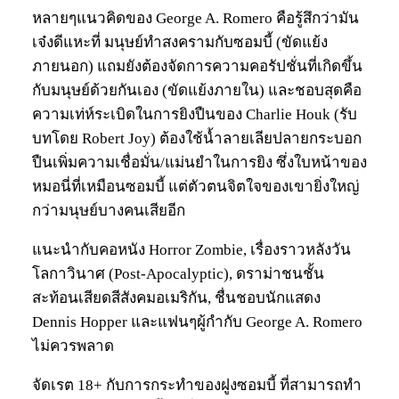
หลายๆแนวคิดของ George A. Romero คือรู้สึกว่ามัน
เจ๋งดีแหะที่ มนุษย์ทำสงครามกับซอมบี้ (ขัดแย้ง
ภายนอก) แถมยังต้องจัดการความคอรัปชั่นที่เกิดขึ้น
กับมนุษย์ด้วยกันเอง (ขัดแย้งภายใน) และชอบสุดคือ
ความเท่ห์ระเบิดในการยิงปืนของ Charlie Houk (รับ
บทโดย Robert Joy) ต้องใช้น้ำลายเลียปลายกระบอก
ปืนเพิ่มความเชื่อมั่น/แม่นยำในการยิง ซึ่งใบหน้าของ
หมอนี่ที่เหมือนซอมบี้ แต่ตัวตนจิตใจของเขายิ่งใหญ่
กว่ามนุษย์บางคนเสียอีก
แนะนำกับคอหนัง Horror Zombie, เรื่องราวหลังวัน
โลกาวินาศ (Post-Apocalyptic), ดราม่าชนชั้น
สะท้อนเสียดสีสังคมอเมริกัน, ชื่นชอบนักแสดง
Dennis Hopper และแฟนๆผู้กำกับ George A. Romero
ไม่ควรพลาด
จัดเรต 18+ กับการกระทำของฝูงซอมบี้ ที่สามารถทำ