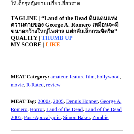
ให้เด็กๆหญิงชายเปรี้ยวเยี่ยวราด
TAGLINE |
“Land of the Dead ดินแดนแห่ง
ความตายของ George A. Romero เหมือนจะมี
ขนาดกว้างใหญ่ไพศาล แต่กลับเล็กกระจิดริด”
QUALITY |
THUMB UP
MY SCORE |
LIKE
MEAT Category:
amateur
, 
feature film
, 
hollywood
, 
movie
, 
R-Rated
, 
review
MEAT Tag:
2000s
, 
2005
, 
Dennis Hopper
, 
George A.
Romero
, 
Horror
, 
Land of the Dead
, 
Land of the Dead
2005
, 
Post-Apocalyptic
, 
Simon Baker
, 
Zombie