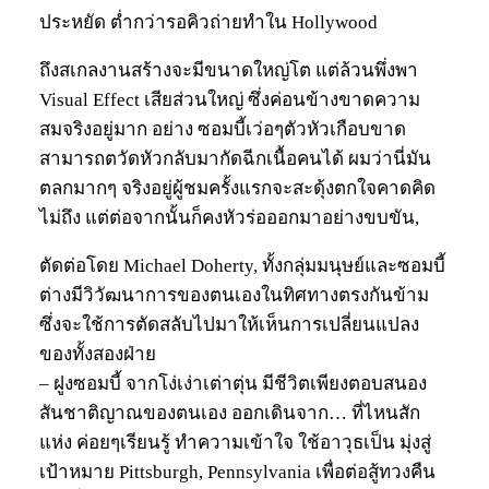
ประหยัด ต่ำกว่ารอคิวถ่ายทำใน Hollywood
ถึงสเกลงานสร้างจะมีขนาดใหญ่โต แต่ล้วนพึ่งพา
Visual Effect เสียส่วนใหญ่ ซึ่งค่อนข้างขาดความ
สมจริงอยู่มาก อย่าง ซอมบี้เว่อๆตัวหัวเกือบขาด
สามารถตวัดหัวกลับมากัดฉีกเนื้อคนได้ ผมว่านี่มัน
ตลกมากๆ จริงอยู่ผู้ชมครั้งแรกจะสะดุ้งตกใจคาดคิด
ไม่ถึง แต่ต่อจากนั้นก็คงหัวร่อออกมาอย่างขบขัน,
ตัดต่อโดย Michael Doherty, ทั้งกลุ่มมนุษย์และซอมบี้
ต่างมีวิวัฒนาการของตนเองในทิศทางตรงกันข้าม
ซึ่งจะใช้การตัดสลับไปมาให้เห็นการเปลี่ยนแปลง
ของทั้งสองฝ่าย
– ฝูงซอมบี้ จากโง่เง่าเต่าตุ่น มีชีวิตเพียงตอบสนอง
สันชาติญาณของตนเอง ออกเดินจาก… ที่ไหนสัก
แห่ง ค่อยๆเรียนรู้ ทำความเข้าใจ ใช้อาวุธเป็น มุ่งสู่
เป้าหมาย Pittsburgh, Pennsylvania เพื่อต่อสู้ทวงคืน