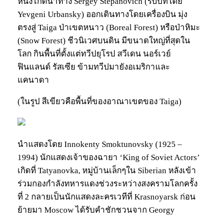
หนึ่งไกด์นำทาง Sergey Stepanovich (รับบทโดย
Yevgeni Urbansky) ออกเดินทางโดยเครื่องบิน มุ่ง
ตรงสู่ Taiga ป่าเขตหนาว (Boreal Forest) หรือป่าหิมะ
(Snow Forest) ชีวนิเวศบนดิน มีขนาดใหญ่ที่สุดใน
โลก กินพื้นที่ตั้งแต่ทวีปยุโรป สวีเดน นอร์เวย์
ฟินแลนด์ รัสเซีย ข้ามทวีปมายังอเมริกาและ
แคนาดา
(ในรูป สีเขียวคือพื้นที่ของอาณาเขตของ Taiga)
นำแสดงโดย Innokenty Smoktunovsky (1925 –
1994) นักแสดงเจ้าของฉายา ‘King of Soviet Actors’
เกิดที่ Tatyanovka, หมู่บ้านเล็กๆใน Siberian หลังเข้า
ร่วมกองกำลังทหารแดงช่วงระหว่างสงครามโลกครั้ง
ที่ 2 กลายเป็นนักแสดงละครเวทีที่ Krasnoyarsk ก่อน
ย้ายมา Moscow ได้รับคำชักชวนจาก Georgy