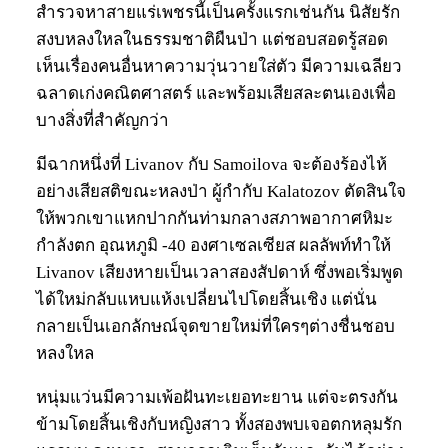
สำรวจหาสายแร่เพชรนี้เป็นครั้งแรกเช่นกัน นิสัยรัก
สงบหลงใหลในธรรมชาติผืนป่า แต่ชอบสอดรู้สอด
เห็นเรื่องคนอื่นหาความวุ่นวายใส่ตัว มีความเฉลียว
ฉลาดเก่งคณิตศาสตร์ และพร้อมเสียสละตนเองเพื่อ
บางสิ่งที่สำคัญกว่า
มีฉากหนึ่งที่ Livanov กับ Samoilova จะต้องร้องไห้
อย่างเสียสติขณะหลงป่า ผู้กำกับ Kalatozov ตัดสินใจ
ให้พวกเขาแหกปากกันท่ามกลางสภาพอากาศหิมะ
กำลังตก อุณหภูมิ -40 องศาเซลเซียส ผลลัพท์ทำให้
Livanov เสียงหายเป็นเวลาสองสัปดาห์ ซึ่งพอเริ่มพูด
ได้ใหม่กลับแหบแห้งเปลี่ยนไปโดยสิ้นเชิง แต่นั่น
กลายเป็นเอกลักษณ์จุดขายใหม่ที่ใครๆต่างชื่นชอบ
หลงใหล
หนุ่มแว่นมีความเพ้อฝันทะเยอทะยาน แต่จะตรงกัน
ข้ามโดยสิ้นเชิงกับหญิงสาว ทั้งสองพบเจอตกหลุมรัก