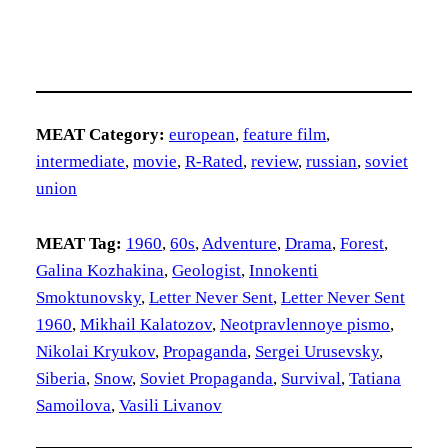
MEAT Category:
european
, 
feature film
, 
intermediate
, 
movie
, 
R-Rated
, 
review
, 
russian
, 
soviet
union
MEAT Tag:
1960
, 
60s
, 
Adventure
, 
Drama
, 
Forest
, 
Galina Kozhakina
, 
Geologist
, 
Innokenti
Smoktunovsky
, 
Letter Never Sent
, 
Letter Never Sent
1960
, 
Mikhail Kalatozov
, 
Neotpravlennoye pismo
, 
Nikolai Kryukov
, 
Propaganda
, 
Sergei Urusevsky
, 
Siberia
, 
Snow
, 
Soviet Propaganda
, 
Survival
, 
Tatiana
Samoilova
, 
Vasili Livanov