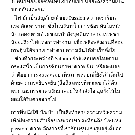
ใบหน้าของเธอซ้อนทับเข้ากับเขา นัยยะถึงความเป็น
ของ’กันและกัน’
– ไฟ มักเป็นสัญลักษณ์ของ Passion ความเร่าร้อน
แรง ตัณหาราคะ ซึ่งในบริบทนี้ มีการซ้อนทับใบหน้า
นักแสดง ตามด้วยขณะกำลังขุดดินหาสายแร่เพชร
นัยยะถึง ‘ไฟแห่งการทำงาน’ เชื้อเพลิงพลังงานที่คอย
กระตุ้นให้พวกเขาทำตามความฝันได้สำเร็จดั่งใจ
– ช่วงท้ายระหว่างที่ Sabinin กำลังลอยคอไหลตาม
กระแสน้ำ เป็นการซ้อนภาพ ‘ความฝัน’ หรือจะมอง
ว่าคืออาการหลงละเมอ เห็นภาพหลอนก็ยังได้ เต็มไป
ด้วยความระยิบระยับ (สื่อถึง เพชรที่พวกเขาได้ค้น
พบ) และภรรยาคนรักมาคอยให้กำลังใจ ฉุดรั้งไว้ไม่
ยอมให้รีบตายจากไป
การที่หนังใช้ ‘ไฟป่า’ เป็นสิ่งทำลายความหวัง/ความ
เพ้อฝัน/ความสำเร็จของพวกเขา สะท้อนถึง ‘ไฟแห่ง
passion’ ความต้องการที่เร่าร้อนรุนแรงสุมอยู่เต็มอก