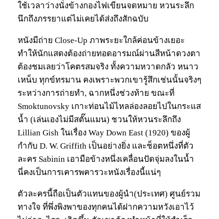
ใช้เวลาว่างนั่งข้างกองไฟเขียนจดหมาย หวนระลึก
นึกถึงภรรยาแต่ไม่เคยได้ส่งถึงสักฉบับ
หนังมีถ่าย Close-Up ภาพระยะใกล้ค่อนข้างเยอะ
ทำให้นักแสดงต้องถ่ายทอดอารมณ์ผ่านสีหน้าดวงตา
ต้องชมเลยว่าโคตรสมจริง ทั้งความหวาดกลัว หนาว
เหน็บ ทุกข์ทรมาน คงเพราะพวกเขารู้สึกเช่นนั้นจริงๆ
ระหว่างการถ่ายทำ, ฉากหนึ่งช่วงท้าย ขณะที่
Smoktunovsky เกาะท่อนไม้ไหลล่องลอยไปในกระแส
น้ำ (เล่นเองไม่มีสตั๊นแมน) ชวนให้หวนระลึกถึง
Lillian Gish ในเรื่อง Way Down East (1920) ของผู้
กำกับ D. W. Griffith เป็นอย่างยิ่ง และช็อตหนึ่งที่ตัว
ละคร Sabinin เอามือข้างหนึ่งเคลื่อนปัดจุ่มลงในน้ำ
นี่คงเป็นการเคารพคารวะหนังเรื่องนี้แน่ๆ
ตัวละครนี้ถือเป็นตัวแทนของผู้นำ(ประเทศ) ศูนย์รวม
ทางใจ ที่พึ่งพิงพาของทุกคนได้ฝากความหวังเอาไว้