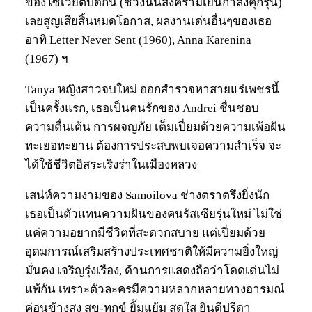
ของโซเวียตปิดกั้น (ช่วงนั้นสงครามเย็นกำลังคุกรุ่น)
เลยสูญเสียสิ้นหมดโอกาส, ผลงานเด่นอื่นๆของเธอ
อาทิ Letter Never Sent (1960), Anna Karenina
(1967) ฯ
Tanya หญิงสาวจบใหม่ ออกสำรวจหาสายแร่เพชรนี้
เป็นครั้งแรก, เธอเป็นคนรักของ Andrei ชื่นชอบ
ความตื่นเต้น การผจญภัย เต็มเปี่ยมด้วยความเพ้อฝัน
ทะเยอทะยาน ต้องการประสบพบเจอความสำเร็จ จะ
ได้ใช้ชีวิตอิสระเริงร่าในเมืองหลวง
เสน่ห์ความงามของ Samoilova ช่างตราตรึงยิ่งนัก
เธอเป็นตัวแทนความฝันของคนรัสเซียรุ่นใหม่ ไม่ใช่
แค่ความอยากมีชีวิตที่สะดวกสบาย แต่เปี่ยมด้วย
อุดมการณ์เสริมสร้างประเทศชาติให้มีความยิ่งใหญ่
มั่นคง เจริญรุ่งเรือง, ด้านการแสดงถือว่าโดดเด่นไม่
แพ้กัน เพราะตัวละครมีความหลากหลายทางอารมณ์
ค่อนข้างสูง สุข-ทุกข์ ยิ้มแย้ม สดใส ยินดีปรีดา