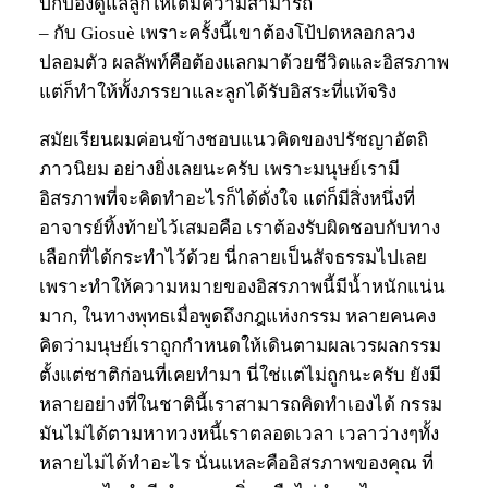
ปกป้องดูแลลูกให้เต็มความสามารถ
– กับ Giosuè เพราะครั้งนี้เขาต้องโป้ปดหลอกลวง
ปลอมตัว ผลลัพท์คือต้องแลกมาด้วยชีวิตและอิสรภาพ
แต่ก็ทำให้ทั้งภรรยาและลูกได้รับอิสระที่แท้จริง
สมัยเรียนผมค่อนข้างชอบแนวคิดของปรัชญาอัตถิ
ภาวนิยม อย่างยิ่งเลยนะครับ เพราะมนุษย์เรามี
อิสรภาพที่จะคิดทำอะไรก็ได้ดั่งใจ แต่ก็มีสิ่งหนึ่งที่
อาจารย์ทิ้งท้ายไว้เสมอคือ เราต้องรับผิดชอบกับทาง
เลือกที่ได้กระทำไว้ด้วย นี่กลายเป็นสัจธรรมไปเลย
เพราะทำให้ความหมายของอิสรภาพนี้มีน้ำหนักแน่น
มาก, ในทางพุทธเมื่อพูดถึงกฎแห่งกรรม หลายคนคง
คิดว่ามนุษย์เราถูกกำหนดให้เดินตามผลเวรผลกรรม
ตั้งแต่ชาติก่อนที่เคยทำมา นี่ใช่แต่ไม่ถูกนะครับ ยังมี
หลายอย่างที่ในชาตินี้เราสามารถคิดทำเองได้ กรรม
มันไม่ได้ตามหาทวงหนี้เราตลอดเวลา เวลาว่างๆทั้ง
หลายไม่ได้ทำอะไร นั่นแหละคืออิสรภาพของคุณ ที่