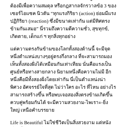
ต้องมีเพื่อความสมดุล หรือกฎสากลจักรวาลข้อ 3 ของ
เซอร์ไอแซค นิวตัน “ทุกแรงกิริยา (action) ย่อมมีแรง
ปฏิกิริยา (reaction) ซึ่งมีขนาดเท่ากัน แต่มีทิศตรง
ข้ามกันเสมอ” นี่รวมถึงความดีความชั่ว, สุขทุกข์,
เกิดตาย, เด็กแก่ ฯ ทุกสิ่งทุกอย่าง
แต่ความตรงกันข้ามของโลกทั้งสองด้านนี้ จะมีจุด
หนึ่งตำแหน่งบางๆอยู่ตรงกึ่งกลาง ที่จะสามารถมอง
เห็นทั้งสองฝั่งได้เหมือนกันเท่าเทียม นั่นคือแรงเป็น
ศูนย์หรือทางสายกลาง นิยามหนึ่งคือความไม่มี อีก
หนึ่งคือมีทั้งสองฝั่งโดยเท่ากัน นี่เป็นตำแหน่งน่า
พิศวง อัศจรรย์ใจที่สุด ไม่ว่าใคร อะไร ที่ไหน อย่างไร
สามารถสร้างขึ้น หรือพบเจอสองสิ่งตรงข้ามเกิดขึ้น
ควบคู่พร้อมกันได้ จะมีความสวยงาม-ไพเราะ-ยิ่ง
ใหญ่ เหนือคำบรรยาย
Life is Beautiful ไม่ใช่ชีวิตเป็นสิ่งสวยงาม แต่หนัง