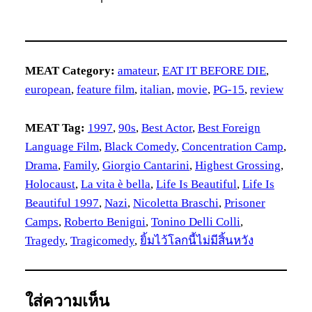
MEAT Category:
amateur
, 
EAT IT BEFORE DIE
, 
european
, 
feature film
, 
italian
, 
movie
, 
PG-15
, 
review
MEAT Tag:
1997
, 
90s
, 
Best Actor
, 
Best Foreign
Language Film
, 
Black Comedy
, 
Concentration Camp
, 
Drama
, 
Family
, 
Giorgio Cantarini
, 
Highest Grossing
, 
Holocaust
, 
La vita è bella
, 
Life Is Beautiful
, 
Life Is
Beautiful 1997
, 
Nazi
, 
Nicoletta Braschi
, 
Prisoner
Camps
, 
Roberto Benigni
, 
Tonino Delli Colli
, 
Tragedy
, 
Tragicomedy
, 
ยิ้มไว้โลกนี้ไม่มีสิ้นหวัง
ใส่ความเห็น