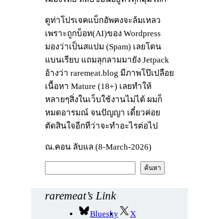
ดูท่าโปรเจคแบ็กอัพคงจะล้มเหลว
เพราะถูกบ็อท(AI)ของ Wordpress
มองว่าเป็นสแปม (Spam) เลยโดน
แบนเรียบ แถมลุกลามมายัง Jetpack
อ้างว่า raremeat.blog มีภาพโป๊เปลือย
เนื้อหา Mature (18+) เลยทำให้
หลายๆสิ่งในเว็บใช้งานไม่ได้ ผมก็
หมดอารมณ์ จนปัญญา เดี๋ยวค่อย
ตัดสินใจอีกทีว่าจะทำอะไรต่อไป
ณ.คอน ลับแล (8-March-2026)
ค้
ค้นหา
น
ห
raremeat’s Link
า
Bluesky
X