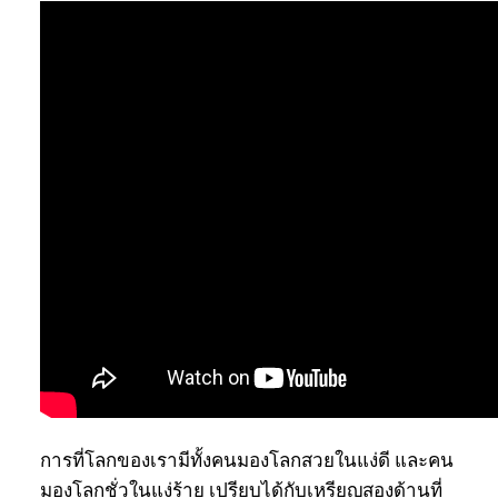
การที่โลกของเรามีทั้งคนมองโลกสวยในแง่ดี และคน
มองโลกชั่วในแง่ร้าย เปรียบได้กับเหรียญสองด้านที่