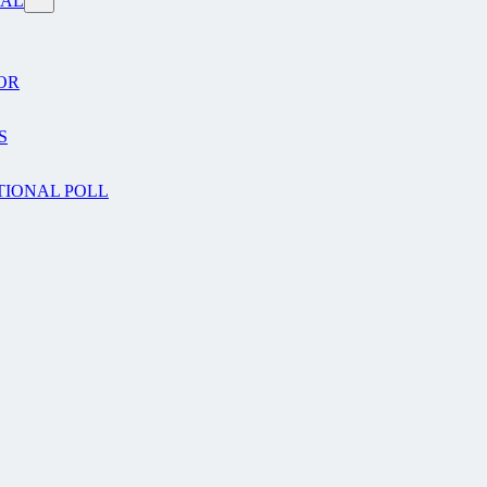
VAL
OR
S
TIONAL POLL