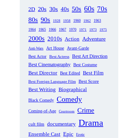
60s
70s
50s
20s
30s
40s
2D
80s
90s
1963
1958
1960
1962
1928
1965
1970
1964
1966
1967
1971
1973
1975
2000s
2010s
Adventure
Action
Art House
Avant-Garde
Anti-Wars
Best Art Direction
Best Actor
Best Actress
Best Cinematography
Best Costume
Best Director
Best Film
Best Edited
Best Score
Best Foreign Language Film
Best Writing
Biographical
Comedy
Black Comedy
Crime
Coming-of-Age
Courtroom
Drama
documentary
cult film
Epic
Ensemble Cast
Erotic