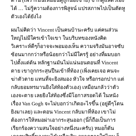
ต้าน (เพราะมันเหมือนดูถูกน้องชาย) ข้าก็ดูแลตัวเอง
ได้ … ไม่รู้ความต้องการพิสูจน์ แปรสภาพไปเป็นตัดหู
ตัวเองได้ยังไง
ผมไม่คิดว่า Vincent เป็นคนบ้านะครับ แค่คนส่วน
ใหญ่ไม่มีใครเข้าใจเขา ในบริบทของหนังคิด
วิเคราะห์ดีๆก็อาจจะพอมองเห็น ความจริงมันอาจซับ
ซ้อนมากกว่าหรือน้อยกว่าไม่มีใครรู้ อย่างที่ผมบอก
ไปตั้งแต่ต้น หลักฐานมันไม่แน่นอนตอนที่ Vincent
ตาย เขาถูกกระสุนปืนเข้าที่ท้อง (เพิ่งเคยเจอ คนจะ
ฆ่าตัวตาย แทนที่จะยิงสมอง หัวใจ หรือกรอกปาก แต่
กลับยอมทรมานยิงใส่ท้องตัวเอง) เหมือนกลัวว่าตัว
เองจะตาย เลยยิงใส่ท้องซึ่งมีโอกาสรอดได้ ในหนัง
เรื่อง Van Gogh จะไม่บอกว่าเกิดอะไรขึ้น (อยู่ดีๆโดน
ยิงมาเลย) และตอน Vincent กลับมาที่ห้อง เขาไม่
ต้องการให้หมอผ่าเอากระสุนออก (นี่ก็ถือเป็นการ
เรียกร้องความสนใจอย่างหนึ่งนะครับ) หมอก็ดัน