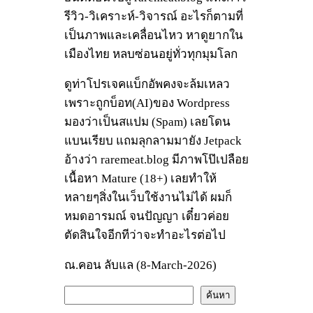
รีวิว-วิเคราะห์-วิจารณ์ อะไรก็ตามที่
เป็นภาพและเคลื่อนไหว หาดูยากใน
เมืองไทย หลบซ่อนอยู่ทั่วทุกมุมโลก
ดูท่าโปรเจคแบ็กอัพคงจะล้มเหลว
เพราะถูกบ็อท(AI)ของ Wordpress
มองว่าเป็นสแปม (Spam) เลยโดน
แบนเรียบ แถมลุกลามมายัง Jetpack
อ้างว่า raremeat.blog มีภาพโป๊เปลือย
เนื้อหา Mature (18+) เลยทำให้
หลายๆสิ่งในเว็บใช้งานไม่ได้ ผมก็
หมดอารมณ์ จนปัญญา เดี๋ยวค่อย
ตัดสินใจอีกทีว่าจะทำอะไรต่อไป
ณ.คอน ลับแล (8-March-2026)
ค้
ค้นหา