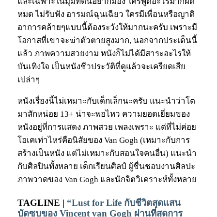
และเฉพาะในมุมที่ตนอยากมอง ใครพูดอะไรมาก็ผิด
หมด ไม่รับฟัง อารมณ์ฉุนเฉียว ใครมีเพื่อนหรือญาติ
อาการคล้ายๆแบบนี้ต้องระวังให้มากนะครับ เพราะมี
โอกาสที่เขาจะฆ่าตัวตายสูงมาก, นอกจากประเด็นนี้
แล้ว ภาพความสวยงาม หนังก็ไม่ได้มีสาระอะไรให้
บันเทิงใจ เป็นหนังชีวประวัติที่ดูแล้วจะเครียดเสีย
เปล่าๆ
หนังเรื่องนี้ไม่เหมาะกับเด็กเล็กนะครับ แนะนำว่าโต
มาสักหน่อย 13+ น่าจะพอไหว ความยอดเยี่ยมของ
หนังอยู่ที่การแสดง ภาพสวย เพลงเพราะ แต่ที่ไม่ค่อย
โอเคเท่าไหร่คือนิสัยของ Van Gogh (เหมาะกับการ
สร้างเป็นหนัง แต่ไม่เหมาะกับสอนใจคนอื่น) แนะนำ
กับศิลปินทั้งหลาย เด็กเรียนศิลป์ ผู้ชื่นชอบงานศิลปะ
ภาพวาดของ Van Gogh และนักจิตวิเคราะห์ทั้งหลาย
TAGLINE |
“Lust for Life กับชีวิตสุดแสน
บัดซบของ Vincent van Gogh ผ่านที่สุดการ