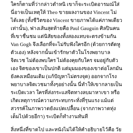
ใครก็ตามที่ว่ากล่าวตำหนิ เขาก็จะระเบิดอารมณ์ใส่
นี่อาจเป็นเหตุให้ Theo ขายผลงานของ Vincent ไม่
ได้เลย (ทั้งชีวิตของ Vincent ขายภาพได้แค่ภาพเดียว
เท่านั้น), ฟางเส้นสุดท้ายคือ Paul Gauguin ศิลปินคน
ที่เขาชื่นชม แต่นิสัยของทั้งสองแทบจะตรงข้ามกัน
Van Gogh จึงเลือกที่จะไม่รับฟังใครอีก (ด้วยการตัดหู
ตัวเอง) หลังจากนั้นเข้ารักษาตัวในโรงพยาบาล
จิตเวช ไม่ต้องพบใคร ไม่ต้องคุยกับใคร จมอยู่กับตัว
เอง จิตของเขาเป็นปกติ แต่มุมมองของเขาต่อโลกมัน
ยังคงเหมือนเดิม (แก้ปัญหาไม่ตรงจุด) ออกจากโรง
พยาบาลจิตเวชมาทั้งๆอย่างนั้น นี่ทำให้เขากลายเป็น
ระเบิดเวลา ใครที่ส่งกระแสจิตทางลบมาหาเขา หรือ
เกิดเหตุการณ์ความกระทบกระทั่งที่รุนแรง แม้แต่
สวรรค์ในภาพวาดยังแปดเปลื้อน (จากภาพวาดทุ่ง
เต็มไปด้วยอีกา) ระเบิดก็ทำงานทันที
สิ่งหนึ่งที่ขาดไป และหนังไม่ได้ให้คำอธิบายไว้คือ วัย