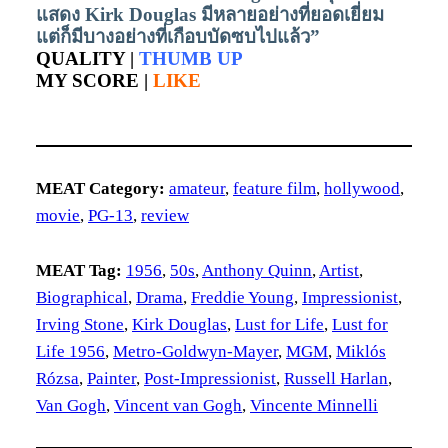
แสดง Kirk Douglas มีหลายอย่างที่ยอดเยี่ยม
แต่ก็มีบางอย่างที่เกือบบัดซบไปแล้ว”
QUALITY |
THUMB UP
MY SCORE |
LIKE
MEAT Category:
amateur
, 
feature film
, 
hollywood
, 
movie
, 
PG-13
, 
review
MEAT Tag:
1956
, 
50s
, 
Anthony Quinn
, 
Artist
, 
Biographical
, 
Drama
, 
Freddie Young
, 
Impressionist
, 
Irving Stone
, 
Kirk Douglas
, 
Lust for Life
, 
Lust for
Life 1956
, 
Metro-Goldwyn-Mayer
, 
MGM
, 
Miklós
Rózsa
, 
Painter
, 
Post-Impressionist
, 
Russell Harlan
, 
Van Gogh
, 
Vincent van Gogh
, 
Vincente Minnelli