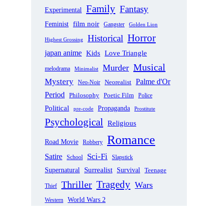
Family
Fantasy
Experimental
film noir
Feminist
Gangster
Golden Lion
Horror
Historical
Highest Grossing
japan anime
Love Triangle
Kids
Musical
Murder
melodrama
Minimalist
Mystery
Palme d'Or
Neorealist
Neo-Noir
Period
Philosophy
Poetic Film
Police
Political
Propaganda
pre-code
Prostitute
Psychological
Religious
Romance
Road Movie
Robbery
Sci-Fi
Satire
School
Slapstick
Supernatural
Surrealist
Survival
Teenage
Tragedy
Thriller
Wars
Thief
World Wars 2
Western