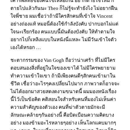
เคารพสิทธิ์ของคนไข้เหลือเกิน อยากตายใช่ไหม ก็
ตายไปแล้วกันนะ Theo ก็ไม่รู้จะทำยังไง ไม่อยากฝืน
ใจพี่ชาย ผมเชื่อว่าถ้ามีใครสักคนที่เข้าใจ Vincent
อย่างถ่องแท้ หมอนี่ต้องใช้กำลังบังคับ ปากบอกไม่แต่
ใจนะเรียกร้อง คนแบบนี้มันต้องบังคับ ให้ทำตามใจ
อยากไปก็เหลิงแบบในหนังนี่แหละ ไม่มีวันเข้าใจตัว
เองได้หรอก …
ชะตากรรมของ Van Gogh ถือว่าน่าเศร้า ที่ไม่มีใคร
ตอบสนองสิ่งที่อยู่ในใจของเขาได้ ไม่มีใครพยายาม
ทำความเข้าใจเขา ถ้ามีเพียงคนดีๆสักคนเข้ามาใน
ชีวิต เชื่อว่าอะไรๆคงเปลี่ยนไปมาก ภาพวาดก็อาจจะ
ไม่ได้ออกมาสวยสดงดงามขนาดนี้ ผมมองหนังเรื่อง
นี้ไว้เป็นข้อคิด คติสอนใจสำหรับคนที่มองไม่เห็นค่า
ความสำคัญของตัวเอง คนที่ฆ่าตัวตายมักจะมี
ลักษณะคล้ายๆกันอย่างนี้ คือบิดเบือนความคิดบาง
อย่าง มองข้ามอะไรหลายๆอย่าง เห็นโลกแคบมากๆ