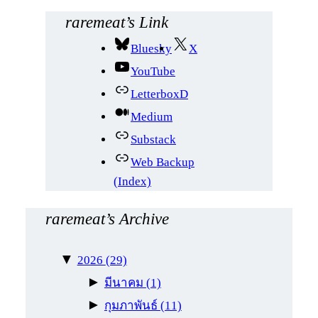
น
ห
raremeat’s Link
า
Bluesky
X
YouTube
LetterboxD
Medium
Substack
Web Backup
(Index)
raremeat’s Archive
▼
2026
(29)
►
มีนาคม
(1)
►
กุมภาพันธ์
(11)