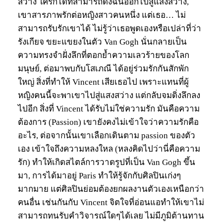
สว่าง ใครก็ได้ที่สามารถดึงฉันออกไปสู่แสงสว่าง,
เขาสารภาพรักต่อหญิงสาวคนหนึ่ง แต่เธอ… ไม่
สามารถรับรักเขาได้ ไม่รู้ว่าเธอพูดเองหรือเปล่าที่ว่า
รังเกียจ ขยะแขยงในตัว Van Gogh นั่นกลายเป็น
ความทรงจำฝั่งลึกที่ตอกย้ำความเลวร้ายของโลก
มนุษย์, ต่อมาพบกับโสเภณี ได้อยู่ร่วมรักกันสักพัก
ใหญ่ สิ่งที่ทำให้ Vincent เสียเธอไป เพราะแทนที่ผู้
หญิงคนนี้จะพาเขาไปสู่แสงสว่าง แต่กลับจมดิ่งลึกลง
ไปอีก สิ่งที่ Vincent ได้รับไม่ใช่ความรัก มันคือความ
ต้องการ (Passion) เขายังคงไม่เข้าใจว่าความรักคือ
อะไร, ต่อจากนั้นเขาเลือกเดินตาม passion ของตัว
เอง เข้าใจถึงความหลงใหล (หลงคิดไปว่านี่คือความ
รัก) ทำให้เกิดสไตล์การวาดรูปที่เป็น Van Gogh ขึ้น
มา, การได้มาอยู่ Paris ทำให้รู้จักกับศิลปินเก่งๆ
มากมาย แต่ศิลปินย่อมต้องยกผลงานตัวเองเหนือกว่า
คนอื่น เช่นกันกับ Vincent จิตใจที่อ่อนแอทำให้เขาไม่
สามารถทนรับคำวิจารณ์ใดๆได้เลย ไม่มีภูมิต้านทาน