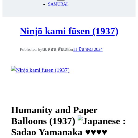
SAMURAI
Ninjō kami fūsen (1937)
Published by
ณ.คอน ลับแล
on
11 มีนาคม 2024
Humanity and Paper
Balloons (1937)
:
Sadao Yamanaka ♥♥♥♥