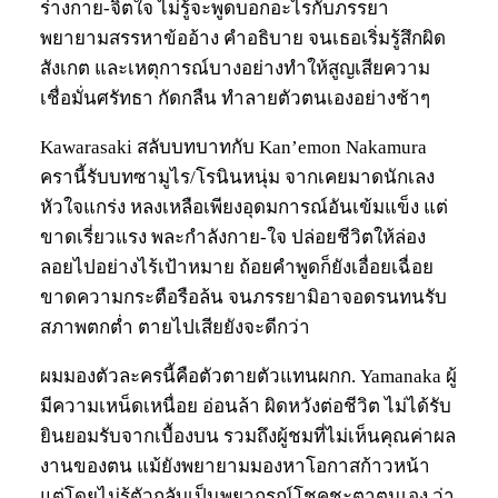
ร่างกาย-จิตใจ ไม่รู้จะพูดบอกอะไรกับภรรยา
พยายามสรรหาข้ออ้าง คำอธิบาย จนเธอเริ่มรู้สึกผิด
สังเกต และเหตุการณ์บางอย่างทำให้สูญเสียความ
เชื่อมั่นศรัทธา กัดกลืน ทำลายตัวตนเองอย่างช้าๆ
Kawarasaki สลับบทบาทกับ Kan’emon Nakamura
ครานี้รับบทซามูไร/โรนินหนุ่ม จากเคยมาดนักเลง
หัวใจแกร่ง หลงเหลือเพียงอุดมการณ์อันเข้มแข็ง แต่
ขาดเรี่ยวแรง พละกำลังกาย-ใจ ปล่อยชีวิตให้ล่อง
ลอยไปอย่างไร้เป้าหมาย ถ้อยคำพูดก็ยังเอื่อยเฉื่อย
ขาดความกระตือรือล้น จนภรรยามิอาจอดรนทนรับ
สภาพตกต่ำ ตายไปเสียยังจะดีกว่า
ผมมองตัวละครนี้คือตัวตายตัวแทนผกก. Yamanaka ผู้
มีความเหน็ดเหนื่อย อ่อนล้า ผิดหวังต่อชีวิต ไม่ได้รับ
ยินยอมรับจากเบื้องบน รวมถึงผู้ชมที่ไม่เห็นคุณค่าผล
งานของตน แม้ยังพยายามมองหาโอกาสก้าวหน้า
แต่โดยไม่รู้ตัวกลับเป็นพยากรณ์โชคชะตาตนเอง ว่า