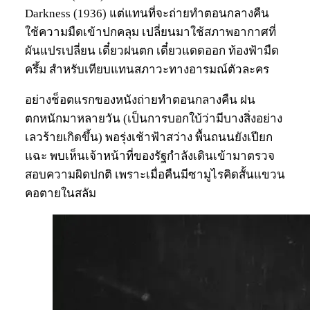
Darkness (1936) แต่แทนที่จะถ่ายทำตอนกลางคืน
ใช้ความมืดเข้าปกคลุม เปลี่ยนมาใช้สภาพอากาศที่
ผันแปรเปลี่ยน เดี๋ยวฝนตก เดี๋ยวแดดออก ท้องฟ้ามืด
ครึ้ม สำหรับเทียบแทนสภาวะทางอารมณ์ตัวละคร
อย่างช็อตแรกของหนังถ่ายทำตอนกลางคืน ฝน
ตกหนักมาหลายวัน (เป็นการบอกใบ้ว่ามีบางสิ่งอย่าง
เลวร้ายเกิดขึ้น) พอรุ่งเช้าฟ้าสว่าง พื้นถนนยังเปียก
แฉะ พบเห็นเจ้าหน้าที่ของรัฐกำลังเดินเข้ามาตรวจ
สอบความผิดปกติ เพราะเมื่อคืนมีซามูไรคิดสั้นแขวน
คอตายในสลัม