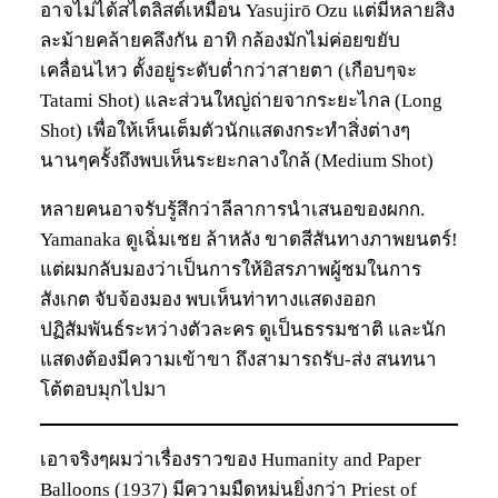
อาจไม่ได้สไตลิสต์เหมือน Yasujirō Ozu แต่มีหลายสิ่ง
ละม้ายคล้ายคลึงกัน อาทิ กล้องมักไม่ค่อยขยับ
เคลื่อนไหว ตั้งอยู่ระดับต่ำกว่าสายตา (เกือบๆจะ
Tatami Shot) และส่วนใหญ่ถ่ายจากระยะไกล (Long
Shot) เพื่อให้เห็นเต็มตัวนักแสดงกระทำสิ่งต่างๆ
นานๆครั้งถึงพบเห็นระยะกลางใกล้ (Medium Shot)
หลายคนอาจรับรู้สึกว่าลีลาการนำเสนอของผกก.
Yamanaka ดูเฉิ่มเชย ล้าหลัง ขาดสีสันทางภาพยนตร์!
แต่ผมกลับมองว่าเป็นการให้อิสรภาพผู้ชมในการ
สังเกต จับจ้องมอง พบเห็นท่าทางแสดงออก
ปฏิสัมพันธ์ระหว่างตัวละคร ดูเป็นธรรมชาติ และนัก
แสดงต้องมีความเข้าขา ถึงสามารถรับ-ส่ง สนทนา
โต้ตอบมุกไปมา
เอาจริงๆผมว่าเรื่องราวของ Humanity and Paper
Balloons (1937) มีความมืดหม่นยิ่งกว่า Priest of