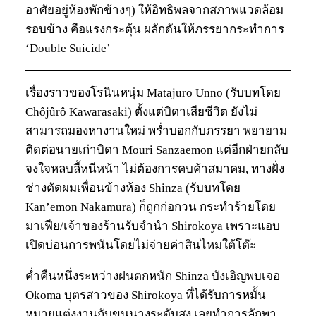
อาศัยอยู่ห้องพักข้างๆ) ให้อิทธิพลจากสภาพแวดล้อม
รอบข้าง คือแรงกระตุ้น ผลักดันให้ภรรยากระทำการ
‘Double Suicide’
เรื่องราวของโรนินหนุ่ม Matajuro Unno (รับบทโดย
Chôjûrô Kawarasaki) ตั้งแต่บิดาเสียชีวิต ยังไม่
สามารถมองหางานใหม่ พร่ำบอกกับภรรยา พยายาม
ติดต่อนายเก่าบิดา Mouri Sanzaemon แต่อีกฝ่ายกลับ
จงใจหลบลี้หนีหน้า ไม่ต้องการคบค้าสมาคม, ทางฝั่ง
ช่างตัดผมเพื่อนข้างห้อง Shinza (รับบทโดย
Kan’emon Nakamura) ก็ถูกก่อกวน กระทำร้ายโดย
มาเฟีย/เจ้าของร้านรับจำนำ Shirokoya เพราะแอบ
เปิดบ่อนการพนันโดยไม่จ่ายค่าสินไหมใต้โต๊ะ
ค่ำคืนหนึ่งระหว่างฝนตกหนัก Shinza บังเอิญพบเจอ
Okoma บุตรสาวของ Shirokoya ที่ได้รับการหมั้น
หมายแต่งงานกับขุนนางระดับสูง เลยทำการลักพา