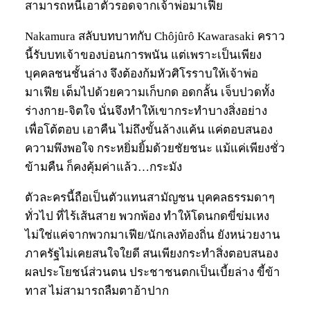
สามารถหนีเอาตัวรอดจากเจ้าพ่อมาเฟีย
Nakamura สลับบทบาทกับ Chôjûrô Kawarasaki คราว
นี้รับบทเจ้าของบ่อนการพนัน แต่เพราะเป็นเพียง
บุคคลชนชั้นล่าง จึงต้องก้มหัวศิโรราบให้เจ้าพ่อ
มาเฟีย เต็มไปด้วยความเก็บกด อดกลั้น เจ็บปวดทั้ง
ร่างกาย-จิตใจ นั่นจึงทำให้เขากระทำบางสิ่งอย่าง
เพื่อโต้ตอบ เอาคืน ไม่ถึงขั้นล้างแค้น แค่ตอบสนอง
ความพึงพอใจ กระหยิ่มยิ้มด้วยชัยชนะ แม้แค่เพียงชั่ว
ข้ามคืน ก็คงคุ้มค่าแล้ว…กระมัง
ตัวละครนี้ถือเป็นตัวแทนสามัญชน บุคคลธรรมดาๆ
ทั่วไป ที่ไร้เส้นสาย พวกพ้อง ทำให้โดนกดขี่ข่มเหง
ไม่ใช่แค่จากพวกมาเฟีย/นักเลงท้องถิ่น ยังหน่วยงาน
ภาครัฐไม่เคยสนใจใยดี สนเพียงกระทำสิ่งตอบสนอง
ผลประโยชน์ส่วนตน ประชาชนตกเป็นเบี้ยล่าง ขี้ข้า
ทาส ไม่สามารถลืมตาอ้าปาก