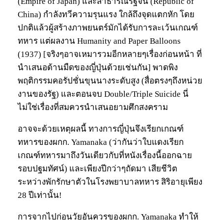
(Empire of Japan) และสาธารณรัฐจีน (Republic of
China) กำลังทวีความรุนแรง ใกล้ถึงจุดแตกหัก โดย
ปกติแล้วผู้สร้างภาพยนตร์มักได้รับการละเว้นเกณฑ์
ทหาร แต่ผลงาน Humanity and Paper Balloons
(1937) [จริงๆอาจเหมารวมอีกหลายๆเรื่องก่อนหน้า ที่
นำเสนอด้านมืดของญี่ปุ่นด้วยเช่นกัน] พาดพิง
พฤติกรรมคอรัปชั่นขุนนางระดับสูง (สื่อตรงๆถึงหน่วย
งานของรัฐ) และตอนจบ Double/Triple Suicide นี่
ไม่ใช่เรื่องที่สมควรนำเสนอยามศึกสงคราม
อาจจะด้วยเหตุผลนี้ ทางการญี่ปุ่นจึงเรียกเกณฑ์
ทหารของผกก. Yamanaka (ว่ากันว่าใบแดงเรียก
เกณฑ์ทหารมาถึงวันเดียวกับที่หนังเรื่องนี้ออกฉาย
รอบปฐมทัศน์) และเพียงปีกว่าๆถัดมา เสียชีวิต
ระหว่างพักรักษาตัวในโรงพยาบาลทหาร สิริอายุเพียง
28 ปีเท่านั้น!
การจากไปก่อนวัยอันควรของผกก. Yamanaka ทำให้