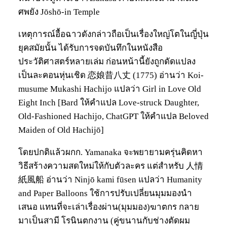
ศพยัง Jōshō-in Temple
เหตุการณ์อื้อฉาวดังกล่าวถือเป็นเรื่องใหญ่โตในญี่ปุ่น
ยุคสมัยนั้น ได้รับการจดบันทึกในหนังสือ
ประวัติศาสตร์หลายเล่ม ก่อนหน้านี้ยังถูกดัดแปลง
เป็นละคอนหุ่นเชิด 恋娘昔八丈 (1775) อ่านว่า Koi-
musume Mukashi Hachijo แปลว่า Girl in Love Old
Eight Inch [Bard ให้คำแปล Love-struck Daughter,
Old-Fashioned Hachijo, ChatGPT ให้คำแปล Beloved
Maiden of Old Hachijō]
โดยปกติแล้วผกก. Yamanaka จะพยายามครุ่นคิดหา
วิธีสร้างความสดใหม่ให้กับตัวละคร แต่สำหรับ 人情
紙風船 อ่านว่า Ninjō kami fūsen แปลว่า Humanity
and Paper Balloons ใช้การปรับเปลี่ยนมุมมองนำ
เสนอ แทนที่จะเล่าเรื่องผ่าน(มุมมอง)ฆาตกร กลาย
มาเป็นสามี โรนินตกงาน (คู่ขนานกับช่างตัดผม