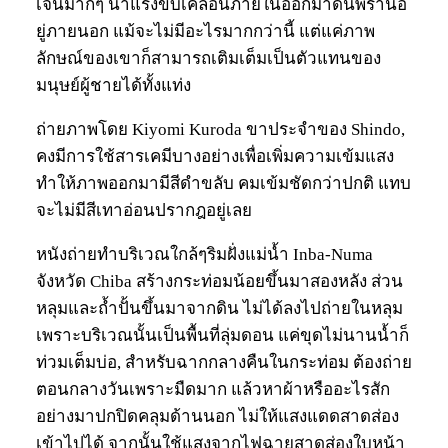
เจนมากๆ นำแรงขับเคลื่อนภายในออกมาดิ้นพร่านอ
ยู่ภายนอก แม้จะไม่มีอะไรมากกว่านี้ แต่แค่ภาพ
ลักษณ์ของเขาก็สามารถเติมเต็มเป็นตัวแทนของ
มนุษย์ผู้ชายได้ทั้งแท่ง
ถ่ายภาพโดย Kiyomi Kuroda ขาประจำของ Shindo,
คงมีการใช้สารเคมีบางอย่างเพื่อเพิ่มความเข้มแสง
ทำให้ภาพออกมามีสีดำขลับ คมเข้มชัดกว่าปกติ แทบ
จะไม่มีสีเทาอ่อนปรากฎอยู่เลย
หนังถ่ายทำบริเวณใกล้ๆริมฝั่งแม่น้ำ Inba-Numa
จังหวัด Chiba สร้างกระท่อมน้อยขึ้นมาสองหลัง ส่วน
หลุมและถ้ำปั้นขึ้นมาจากดิน ไม่ได้ลงไปถ่ายในหลุม
เพราะบริเวณนั้นเป็นพื้นที่ลุ่มดอน แค่ขุดไม่นานน้ำก็
ท่วมเต็มบ่อ, สำหรับฉากกลางคืนในกระท่อม ต้องถ่าย
ตอนกลางวันเพราะมืดมาก แล้วหาผ้าหรืออะไรสัก
อย่างมาปกปิดคลุมด้านนอก ไม่ให้แสงแดดสาดส่อง
เข้าไปได้ จากนั้นใช้แสงจากไฟฉายสาดส่องใบหน้า