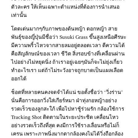
ตัวละคร ให้เห็นเฉพาะตำแหน่งที่ต้องการนำเสนอ
เท่านั้น
โดดเด่นมากๆกับภาพของต้นหญ้า ดอกหญ้า สาย
พันธุ์ของญี่ปุ่นมีชื่อว่า Susuki Grass ขึ้นสูงเหนือศีรษะ
มีความพริ้วไหวจากสายลมอยู่ตลอดเวลา ตีความได้
คือสัญลักษณ์ของเวลา ชีวิต สิ่งรอบข้างที่เคลื่อนผ่าน
ไปอย่างไม่หยุดนิ่ง ถ้าเราอยู่เฉยๆมันก็จะไม่ยุ่งเกี่ยว
ทำอะไรเรา แต่ถ้าไม่ระวังอาจถูกบาดเป็นแผลเลือด
ออกได้
ช็อตที่หลายคนคงจดจำได้แน่ ขอตั้งชื่อว่า ‘วิ่งร่าน’
นั่นคือการออกวิ่งใส่เกียร์หมา ฝ่าทุ่งกอหญ้าอย่าง
รวดเร็วของลูกสะใภ้ เพื่อไปหาชู้ร่วมรัก กล้องใช้การ
Tracking Shot ติดตามในระยะประชิด เคลื่อนไหว
อย่างรวดเร็วถึงที่สุด คงมีการใช้รางเลื่อนหรือไม่ก็
เครน เพราะภาพนิ่งมากตากล้องคงไม่ได้วิ่งถือกล้อง