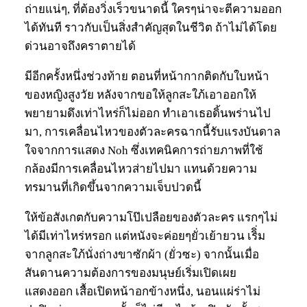
ถ่ายแน่ๆ, ที่ต้องวิ่งเร็วขนาดนี้ ใครๆน่าจะตีความออก
ได้ทันที ราวกับเป็นสิ่งสำคัญสุดในชีวิต ถ้าไม่ได้โดย
ด่วนอาจถึงคราตายได้
มีอีกครั้งหนึ่งช่วงท้าย ตอนที่หน้ากากติดกับใบหน้า
ของหญิงสูงวัย หลังจากขอให้ลูกสะใภ้เอาออกให้
พยายามดึงเท่าไหร่ก็ไม่ออก ทำเอาเธอดิ้นพร่านไป
มา, การเคลื่อนไหวของตัวละครฉากนี้รับแรงบันดาล
ใจจากการแสดง Noh ซึ่งเทคนิคการถ่ายภาพที่ใช้
กล้องมีการเคลื่อนไหวส่ายไปมา แทนด้วยความ
ทรมานที่เกิดขึ้นจากความเจ็บปวดนี้
ให้ข้อสังเกตกับความโป๊เปลือยของตัวละคร แรกๆไม่
ได้มีเท่าไหร่หรอก แต่หนังจะค่อยๆยั่วเย้ายวน เริิ่ม
จากลูกสะใภ้นั่งถ่างขาซักผ้า (ยั่วซะ) จากนั้นเมื่อ
สันดานความต้องการของมนุษย์เริ่มเปิดเผย
แสดงออก เสื้อเปิดหน้าอกข้างหนึ่ง, นอนแผ่ร่าไม่