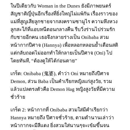
ในปีเดียวกับ Woman in the Dunes ยังมีภาพยนตร์
สัญชาติญี่ปุ่นอีกเรื่องที่ยิ่งใหญ่ไม่แพ้กัน เรื่องราวของ
แม่ที่สูญเสียลูกชายจากสงครามซามูไร ความหึงหวง
ลูกสะใภ้ที่แอบหนีตอนกลางคืน รีบวิ่งร่านไปร่วมรัก
กับชายอีกคน เธอจึงกลายร่างเป็น Onibaba สวม
หน้ากากปีศาจ (Hannya) เพื่อหลอกหลอนย้ำเตือนสติ
แต่กลับถอดไม่ออกทำให้กลายเป็นปีศาจ (Oni) ไป
โดยทันที, “ต้องดูให้ได้ก่อนตาย”
เกร็ด: Onibaba (鬼婆), คำว่า Oni หมายถึงปีศาจ
Demon, ส่วน Baba เป็นคำเรียกหญิงแก่สูงวัย, รวม
แล้วแปลตรงตัวคือ Demon Hag หญิงสูงวัยที่มีความ
ชั่วร้าย
เกร็ด 2: หน้ากากที่ Onibaba สวมใส่มีคำเรียกว่า
Hannya หมายถึง ปีศาจชั่วร้าย, ตามตำนานเล่าว่า
หน้ากากจะมีสีแดง ยิ่งสวมใส่นานๆจะเข้มขึ้นจน