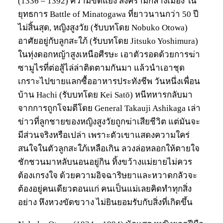
(1336 – 1392) ความขัดแย้ง สงครามกลางเมือง ใน
ยุทธการ Battle of Minatogawa ที่ยาวนานกว่า 50 ปี
ไม่สิ้นสุด, หญิงสูงวัย (รับบทโดย Nobuko Otowa)
อาศัยอยู่กับลูกสะใภ้ (รับบทโดย Jitsuko Yoshimura)
ในทุ่งดอกหญ้าสูงเหนือศีรษะ เอาตัวรอดด้วยการฆ่า
ซามูไรที่ต่อสู้ไล่ล่าติดตามกันมา แล้วนำเอาชุด
เกราะไปขายแลกซื้ออาหารประทังชีพ วันหนึ่งเพื่อน
บ้าน Hachi (รับบทโดย Kei Satō) หนีทหารกลับมา
จากการถูกโจมตีโดย General Takauji Ashikaga เล่า
ข่าวที่ลูกชายของหญิงสูงวัยถูกฆ่าเสียชีวิต แต่มันจะ
มีส่วนจริงหรือเปล่า เพราะตัวเขาแสดงความใคร่
สนใจในตัวลูกสะใภ้เหลือเกิน ลวงล่อหลอกให้ตายใจ
ชักชวนมาหลับนอนอยู่กิน ทิ้งขว้างแม่ยายไม่ควร
ต้องเกรงใจ ด้วยความอิจฉาริษยาและหวาดกลัวจะ
ต้องอยู่คนเดียวตอนแก่ คนเป็นแม่เลยคิดทำทุกสิ่ง
อย่าง หึงหวงขัดขวาง ไม่ยินยอมรับกับสิ่งที่เกิดขึ้น