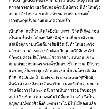
ตกนรก ถูกทรมานต่างๆนานา แต่มีหรือคนรุ่นใหม่จะ
หวาดเกรงกลัว เธอจึงปลอมตัวเป็นปีศาจ นี่ทำให้หญิง
สาวสะดุ้งโหยงเลย แต่สุดท้ายความร่านราคะก็
เอาชนะทุกสิ่งอย่างแม้แต่ความกลัว
เป็นตัวละครที่น่าเห็นใจยิ่งนัก เพราะชีวิตที่เกิดมาจน
เป็นคนชั้นต่ำ ก็ต้องหวังพึ่งพิงผู้ชายเพื่อเอาตัวรอด
แต่เมื่อลูกชายหนึ่งเดียวเสียชีวิต จึงทำให้เธอเคว้ง
คว้าหวาดกลัวระแวง ถ้าต้องเสียลูกสะใภ้อีกคนไป
ชีวิตฉันคงจบสิ้นไร้คนเยียวยาอย่างแน่นอน, ภาพ
ลักษณ์ของตัวละคร หางคิ้วปัดยาวขึ้น ทรงผมมีสีขาว
แทรกอยู่เป็นกระจุก (ลักษณะแบบนี้ชวนให้ระลึกถึง
ตัวละคร Bride ใน Bride of Frankenstein ทุกทีเลย)
สีหน้าท่าทางหึงหวง อิจฉาริษยา และยังมีความอยาก
ร่านต้องการใน Sex หลังจากเห็นการร่วมรักของลูก
สะใภ้ วิ่งเข้าถาโถมกอดต้นไม้ที่ตายไปแล้ว นี่เป็น
สัญลักษณ์ของศิวลึงค์ แต่เพราะไม่มีใบไม้หลงเหลือ