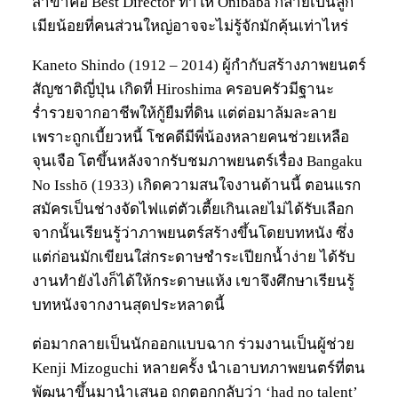
สาขาคือ Best Director ทำให้ Onibaba กลายเป็นลูก
เมียน้อยที่คนส่วนใหญ่อาจจะไม่รู้จักมักคุ้นเท่าไหร่
Kaneto Shindo (1912 – 2014) ผู้กำกับสร้างภาพยนตร์
สัญชาติญี่ปุ่น เกิดที่ Hiroshima ครอบครัวมีฐานะ
ร่ำรวยจากอาชีพให้กู้ยืมที่ดิน แต่ต่อมาล้มละลาย
เพราะถูกเบี้ยวหนี้ โชคดีมีพี่น้องหลายคนช่วยเหลือ
จุนเจือ โตขึ้นหลังจากรับชมภาพยนตร์เรื่อง Bangaku
No Isshō (1933) เกิดความสนใจงานด้านนี้ ตอนแรก
สมัครเป็นช่างจัดไฟแต่ตัวเตี้ยเกินเลยไม่ได้รับเลือก
จากนั้นเรียนรู้ว่าภาพยนตร์สร้างขึ้นโดยบทหนัง ซึ่ง
แต่ก่อนมักเขียนใส่กระดาษชำระเปียกน้ำง่าย ได้รับ
งานทำยังไงก็ได้ให้กระดาษแห้ง เขาจึงศึกษาเรียนรู้
บทหนังจากงานสุดประหลาดนี้
ต่อมากลายเป็นนักออกแบบฉาก ร่วมงานเป็นผู้ช่วย
Kenji Mizoguchi หลายครั้ง นำเอาบทภาพยนตร์ที่ตน
พัฒนาขึ้นมานำเสนอ ถูกตอกกลับว่า ‘had no talent’