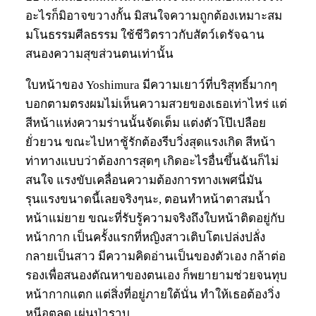
อะไรก็มิอาจขวางกั้น มิสนใจความถูกต้องเหมาะสม
มโนธรรมศีลธรรม ใช้ชีวิตราวกับสัตว์เดรัจฉาน
สนองความสุขส่วนตนเท่านั้น
ใบหน้าของ Yoshimura มีความเยาว์ที่บริสุทธิ์มากๆ
บอกตามตรงผมไม่เห็นความสวยของเธอเท่าไหร่ แต่
สีหน้าแห่งความร่านนั้นจัดเต็ม แต่งตัวโป๊เปลือย
ยั่วยวน ขณะไปหาชู้รักต้องรีบวิ่งสุดแรงเกิด สีหน้า
ท่าทางแบบว่าต้องการสุดๆ เกิดอะไรอื่นขึ้นฉันก็ไม่
สนใจ แรงขับเคลื่อนความต้องการทางเพศนี่มัน
รุนแรงขนาดนี้เลยจริงๆนะ, ตอนทำหน้าตาสมน้ำ
หน้าแม่ยาย ขณะที่รับรู้ความจริงถึงใบหน้าติดอยู่กับ
หน้ากาก เป็นครั้งแรกที่หญิงสาวเติบโตเปล่งปลั่ง
กลายเป็นสาว มีความคิดอ่านเป็นของตัวเอง กล้าต่อ
รองเพื่อสนองตัณหาของตนเอง ก็พยายามช่วยจนทุบ
หน้ากากแตก แต่สิ่งที่อยู่ภายใต้นั่น ทำให้เธอต้องวิ่ง
หนีอุตลุด เผ่นป่าราบ