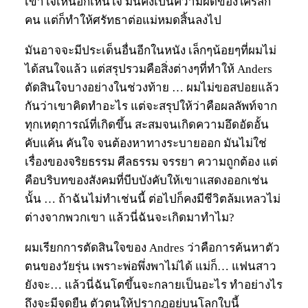
เข้าใจเห็นอกเห็นใจ มันคงเป็นความผิดของใครสัก
คน แต่ก็ทำให้ศรัทธาต่อแม่หมดสิ้นลงไป
มันอาจจะมีประเด็นอื่นอีกในหนัง เล็กๆน้อยๆที่ผมไม่
ได้สนใจแล้ว แต่สรุปรวมคือสิ่งต่างๆที่ทำให้ Anders
ตัดสินใจบางอย่างในช่วงท้าย … ผมไม่ขอสปอยแล้ว
กันว่าเขาคิดทำอะไร แต่จะสรุปให้ว่าคือผลลัพท์จาก
ทุกเหตุการณ์ที่เกิดขึ้น สะสมจนเกิดความอึดอัดอั้น
คับแค้น คันใจ จนต้องหาทางระบายออก มันไม่ใช่
เรื่องของจริยธรรม ศีลธรรม จรรยา ความถูกต้อง แต่
คือบริบทของสังคมที่บีบบังคับให้เขาแสดงออกเช่น
นั้น … ถ้าฉันไม่ทำเช่นนี้ ต่อไปก็คงมีชีวิตล้มเหลวไม่
ต่างจากพวกเขา แล้วนี่ฉันจะเกิดมาทำไม?
ผมเรียกการตัดสินใจของ Andres ว่าคือการค้นหาตัว
ตนของวัยรุ่น เพราะพ่อพึ่งพาไม่ได้ แม่ก็… แฟนสาว
ยังจะ… แล้วนี่ฉันโตขึ้นจะกลายเป็นอะไร ทำอย่างไร
ถึงจะมีจุดยืน ตัวตนให้ปรากฎอยู่บนโลกใบนี้