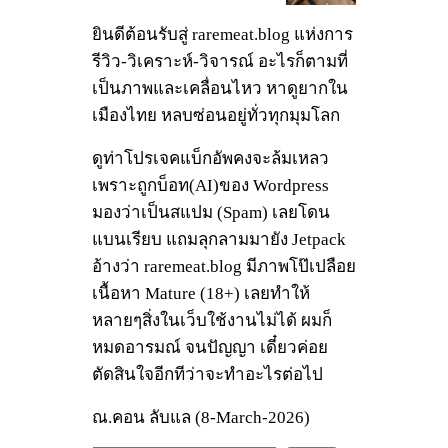
ยินดีต้อนรับสู่ raremeat.blog แห่งการ
รีวิว-วิเคราะห์-วิจารณ์ อะไรก็ตามที่
เป็นภาพและเคลื่อนไหว หาดูยากใน
เมืองไทย หลบซ่อนอยู่ทั่วทุกมุมโลก
ดูท่าโปรเจคแบ็กอัพคงจะล้มเหลว
เพราะถูกบ็อท(AI)ของ Wordpress
มองว่าเป็นสแปม (Spam) เลยโดน
แบนเรียบ แถมลุกลามมายัง Jetpack
อ้างว่า raremeat.blog มีภาพโป๊เปลือย
เนื้อหา Mature (18+) เลยทำให้
หลายๆสิ่งในเว็บใช้งานไม่ได้ ผมก็
หมดอารมณ์ จนปัญญา เดี๋ยวค่อย
ตัดสินใจอีกทีว่าจะทำอะไรต่อไป
ณ.คอน ลับแล (8-March-2026)