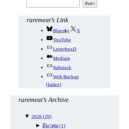
ค้
ค้นหา
น
ห
raremeat’s Link
า
Bluesky
X
YouTube
LetterboxD
Medium
Substack
Web Backup
(Index)
raremeat’s Archive
▼
2026
(29)
►
มีนาคม
(1)