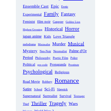
Epic
Ensemble Cast
Erotic
Family
Fantasy
Experimental
film noir
Feminist
Gangster
Golden Lion
Horror
Historical
Highest Grossing
japan anime
Love Triangle
Kids
Musical
Murder
melodrama
Minimalist
Mystery
Palme d'Or
Neorealist
Neo-Noir
Period
Philosophy
Poetic Film
Police
Political
Propaganda
pre-code
Prostitute
Psychological
Religious
Romance
Road Movie
Robbery
Sci-Fi
Satire
School
Slapstick
Supernatural
Surrealist
Survival
Teenage
Tragedy
Thriller
Wars
Thief