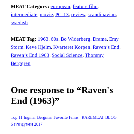
MEAT Category:
european
, 
feature film
, 
intermediate
, 
movie
, 
PG-13
, 
review
, 
scandinavian
, 
swedish
MEAT Tag:
1963
, 
60s
, 
Bo Widerberg
, 
Drama
, 
Emy
Storm
, 
Keve Hjelm
, 
Kvarteret Korpen
, 
Raven’s End
, 
Raven’s End 1963
, 
Social Science
, 
Thommy
Berggren
One response to “Raven's
End (1963)”
Top 11 Ingmar Bergman Favorite Films | RAREMEAT BLOG
6 กรกฎาคม 2017