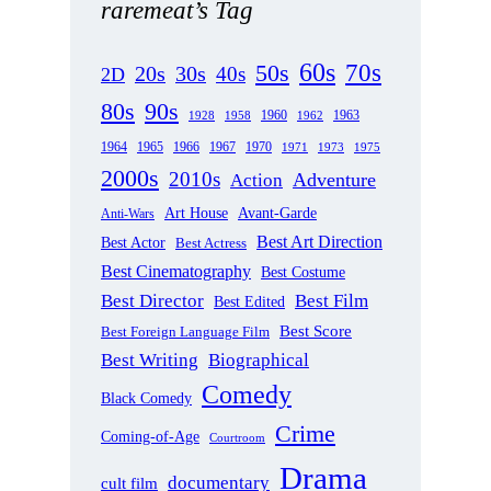
raremeat’s Tag
60s
70s
50s
20s
30s
40s
2D
80s
90s
1963
1958
1960
1962
1928
1965
1970
1964
1966
1967
1971
1973
1975
2000s
2010s
Adventure
Action
Art House
Avant-Garde
Anti-Wars
Best Art Direction
Best Actor
Best Actress
Best Cinematography
Best Costume
Best Director
Best Film
Best Edited
Best Score
Best Foreign Language Film
Best Writing
Biographical
Comedy
Black Comedy
Crime
Coming-of-Age
Courtroom
Drama
documentary
cult film