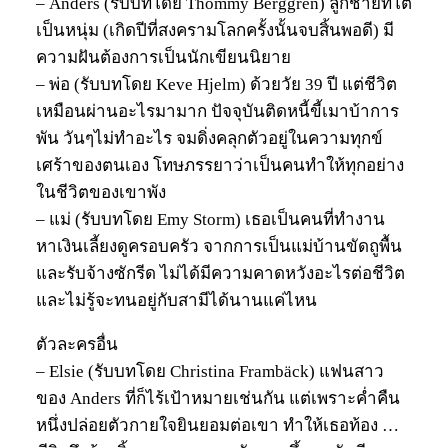
– Anders (รับบทโดย Thommy Berggren) ลูกชายที่โต
เป็นหนุ่ม (เกิดปีที่สงครามโลกครั้งนั้นจบสิ้นพอดี) มี
ความฝันต้องการเป็นนักเขียนนิยาย
– พ่อ (รับบทโดย Keve Hjelm) ด้วยวัย 39 ปี แต่ชีวิต
เหมือนผ่านอะไรมามาก ปัจจุบันติดหนี้ขี้เมาบ้าการ
พัน วันๆไม่ทำอะไร จมดิ่งคลุกตัวอยู่ในความทุกข์
เศร้าของตนเอง โทษภรรยาว่าเป็นคนทำให้ทุกอย่าง
ในชีวิตของเขาพัง
– แม่ (รับบทโดย Emy Storm) เธอเป็นคนที่ทำงาน
หาเงินเลี้ยงดูครอบครัว จากการเป็นแม่บ้านขัดถูพื้น
และรับจ้างซักรีด ไม่ได้มีความคาดหวังอะไรต่อชีวิต
และไม่รู้จะทนอยู่กับสามีได้นานแค่ไหน
ตัวละครอื่น
– Elsie (รับบทโดย Christina Frambäck) แฟนสาว
ของ Anders ที่ก็ไร้เป้าหมายเช่นกัน แต่เพราะค่ำคืน
หนึ่งปล่อยตัวกายใจยินยอมต่อเขา ทำให้เธอท้อง …