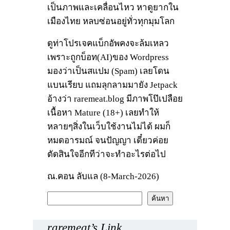
เป็นภาพและเคลื่อนไหว หาดูยากใน
เมืองไทย หลบซ่อนอยู่ทั่วทุกมุมโลก
ดูท่าโปรเจคแบ็กอัพคงจะล้มเหลว
เพราะถูกบ็อท(AI)ของ Wordpress
มองว่าเป็นสแปม (Spam) เลยโดน
แบนเรียบ แถมลุกลามมายัง Jetpack
อ้างว่า raremeat.blog มีภาพโป๊เปลือย
เนื้อหา Mature (18+) เลยทำให้
หลายๆสิ่งในเว็บใช้งานไม่ได้ ผมก็
หมดอารมณ์ จนปัญญา เดี๋ยวค่อย
ตัดสินใจอีกทีว่าจะทำอะไรต่อไป
ณ.คอน ลับแล (8-March-2026)
ค้
ค้นหา
น
ห
raremeat’s Link