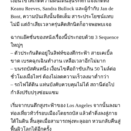
เงื่อนไขให้เกิดความตื่นเต้นลุ้นระทึก แจ้งเกิดทั้ง
Keanu Reeves, Sandra Bullock และผู้กำกับ Jan de
Bont, ความบันเทิงนั้นจัดเต็ม สาระประโยชน์แทบ
ไม่มี แต่ถ้าเสียเวลาครุ่นคิดสักนิดก็อาจพอพบเจอ
ฉากแอ๊คชั่นของหนังเรื่องนี้ประกอบด้วย 3 Sequence
ใหญ่ๆ
– ตัวประกันติดอยู่ในลิฟท์ของตึกระฟ้า สายเคเบิ้ล
ขาด เบรคฉุกเฉินทำงาน เหลือเวลาอีกไม่มาก
– บนรถบัสคันหนึ่ง เงื่อนไขคือถ้าขับเกิน 50 ไมล์ต่อ
ชั่วโมงเมื่อไหร่ ต้องไม่ลดความเร็วลงมาต่ำกว่า
– รถไฟใต้ดิน แท่นบังคับควบคุมไม่ได้ สถานีต่อไป
กำลังปรับปรุงซ่อมแซม
เริ่มจากบนตึกสูงระฟ้าของ Los Angeles จากนั้นลงมา
ท่องเที่ยวทัวร์รอบเมืองโดยรถบัส แล้วดำดิ่งลงสู่ภาย
ใต้ในดิน สิ้นสุดเมื่อสามารถพุ่งทะลุออก หวนกลับคืนสู่
พื้นผิวโลกได้อีกครั้ง