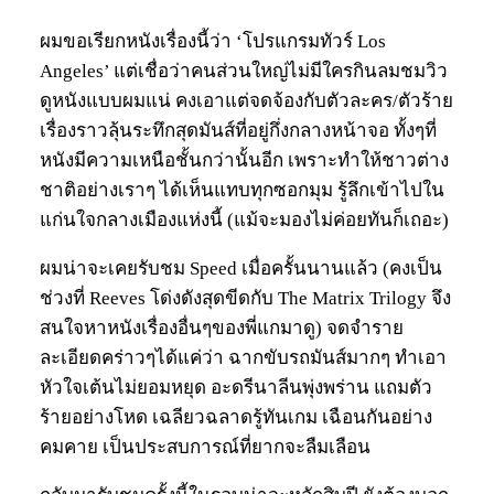
ผมขอเรียกหนังเรื่องนี้ว่า ‘โปรแกรมทัวร์ Los
Angeles’ แต่เชื่อว่าคนส่วนใหญ่ไม่มีใครกินลมชมวิว
ดูหนังแบบผมแน่ คงเอาแต่จดจ้องกับตัวละคร/ตัวร้าย
เรื่องราวลุ้นระทึกสุดมันส์ที่อยู่กึ่งกลางหน้าจอ ทั้งๆที่
หนังมีความเหนือชั้นกว่านั้นอีก เพราะทำให้ชาวต่าง
ชาติอย่างเราๆ ได้เห็นแทบทุกซอกมุม รู้ลึกเข้าไปใน
แก่นใจกลางเมืองแห่งนี้ (แม้จะมองไม่ค่อยทันก็เถอะ)
ผมน่าจะเคยรับชม Speed เมื่อครั้นนานแล้ว (คงเป็น
ช่วงที่ Reeves โด่งดังสุดขีดกับ The Matrix Trilogy จึง
สนใจหาหนังเรื่องอื่นๆของพี่แกมาดู) จดจำราย
ละเอียดคร่าวๆได้แค่ว่า ฉากขับรถมันส์มากๆ ทำเอา
หัวใจเต้นไม่ยอมหยุด อะดรีนาลีนพุ่งพร่าน แถมตัว
ร้ายอย่างโหด เฉลียวฉลาดรู้ทันเกม เฉือนกันอย่าง
คมคาย เป็นประสบการณ์ที่ยากจะลืมเลือน