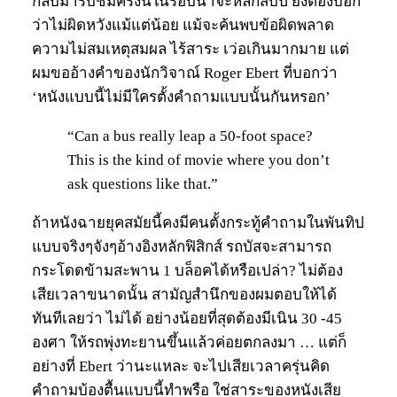
กลับมารับชมครั้งนี้ในรอบน่าจะหลักสิบปี ยังต้องบอก
ว่าไม่ผิดหวังแม้แต่น้อย แม้จะค้นพบข้อผิดพลาด
ความไม่สมเหตุสมผล ไร้สาระ เว่อเกินมากมาย แต่
ผมขออ้างคำของนักวิจาณ์ Roger Ebert ที่บอกว่า
‘หนังแบบนี้ไม่มีใครตั้งคำถามแบบนั้นกันหรอก’
“Can a bus really leap a 50-foot space?
This is the kind of movie where you don’t
ask questions like that.”
ถ้าหนังฉายยุคสมัยนี้คงมีคนตั้งกระทู้คำถามในพันทิป
แบบจริงๆจังๆอ้างอิงหลักฟิสิกส์ รถบัสจะสามารถ
กระโดดข้ามสะพาน 1 บล็อคได้หรือเปล่า? ไม่ต้อง
เสียเวลาขนาดนั้น สามัญสำนึกของผมตอบให้ได้
ทันทีเลยว่า ไม่ได้ อย่างน้อยที่สุดต้องมีเนิน 30 -45
องศา ให้รถพุ่งทะยานขึ้นแล้วค่อยตกลงมา … แต่ก็
อย่างที่ Ebert ว่านะแหละ จะไปเสียเวลาครุ่นคิด
คำถามบ้องตื้นแบบนี้ทำพรือ ใช่สาระของหนังเสีย