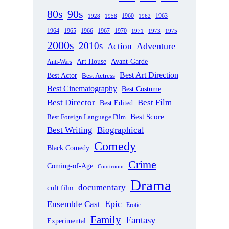
80s
90s
1963
1958
1960
1962
1928
1965
1970
1964
1966
1967
1971
1973
1975
2000s
2010s
Adventure
Action
Art House
Avant-Garde
Anti-Wars
Best Art Direction
Best Actor
Best Actress
Best Cinematography
Best Costume
Best Director
Best Film
Best Edited
Best Score
Best Foreign Language Film
Best Writing
Biographical
Comedy
Black Comedy
Crime
Coming-of-Age
Courtroom
Drama
documentary
cult film
Epic
Ensemble Cast
Erotic
Family
Fantasy
Experimental