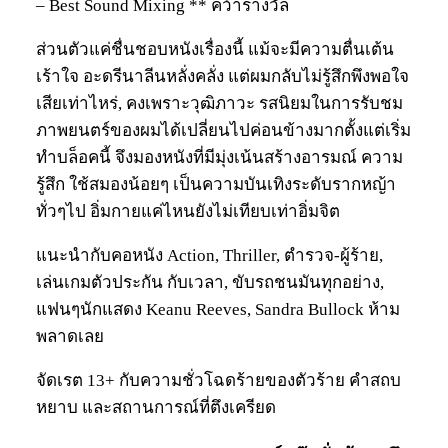
– Best Sound Mixing ** คว้ารางวัล
ส่วนตัวแค่ชื่นชอบหนังเรื่องนี้ แม้จะมีความตื่นเต้น
เร้าใจ อะดรีนาลีนหลั่งคลั่ง แต่ผมกลับไม่รู้สึกพึงพอใจ
เสียเท่าไหร่, คงเพราะวุฒิภาวะ รสนิยมในการรับชม
ภาพยนตร์ของผมได้เปลี่ยนไปค่อนข้างมากตั้งแต่เริ่ม
ทำบล็อคนี้ จึงมองหนังที่มีมุ่งเน้นสร้างอารมณ์ ความ
รู้สึก ใช้สมองน้อยๆ เป็นความบันเทิงระดับรากหญ้า
ทั่วๆไป อิ่มกายแค่ไหนยังไม่เทียบเท่าอิ่มจิต
แนะนำกับคอหนัง Action, Thriller, ตำรวจ-ผู้ร้าย,
เล่นเกมตัวประกัน กับเวลา, ขับรถชนมันทุกอย่าง,
แฟนๆนักแสดง Keanu Reeves, Sandra Bullock ห้าม
พลาดเลย
จัดเรต 13+ กับความชั่วโฉดร้ายของตัวร้าย คำสถบ
หยาบ และสถานการณ์ที่ตึงเครียด