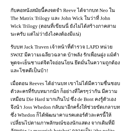
กับคอหนังสมัยนี้คงจดจำ Reeve ได้จากบท Neo ใน
The Matrix Trilogy และ John Wick ในว่าที่ John
Wick Trilogy (ตอนที่เขียนนี่ ยังไม่ได้สร้างภาคสาม
นะครับ แต่ไม่ว่ายังไงคงต้องมีแน่)
รับบท Jack Traven เจ้าหน้าที่ตำรวจ LAPD หน่วย
SWAT มีความเฉลียวฉลาด บ้าพลัง รักเพื่อนฝูง แม้คำ
พูดจะเย็นชาแต่จิตใจอ่อนโยน ยึดมั่นในความถูกต้อง
และโชคดีเป็นบ้า!
เมื่อตอน Reeves ได้อ่านบท เขาไม่ได้มีความชื่นชอบ
ตัวละครที่รับบทมากนัก ก็อย่างที่ใครๆว่ากัน มีความ
เหมือน Die Hard มากเกินไป ซึ่ง de Bont คงรู้ตัวเอง
จึงนำ Joss Whedon กลับมาอีกครั้งให้ช่วยขัดเกลาบท
ซึ่ง Whedon ก็ได้พัฒนาคาแรคเตอร์ตัวละครนี้ให้
เปลี่ยนไปตามภาพลักษณ์ของนักแสดง จากเดิมที่มี
ลักษณะ ‘a maverick hotshot’ กลายเป็น ‘the polite