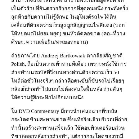
สามารถจับได้ไล่ทัน คิดนำฝ่ายพระเอกอยู่ตลอด จัด
เป็นตัวร้ายที่อันตรายร้ายกาจที่สุดคนหนึ่ง กระทั่งครั้ง
สุดท้ายกับความไม่รู้จักพอ ในอุโมงค์รถไฟใต้ดิน
เคลื่อนที่ด้วยความเร็วสูง ถูกสัญญาณไฟสีแดง (บอก
ให้หยุดแต่ไม่ยอมหยุด) ชนหัวตัดคอขาด (คอ=ที่วาง
ศีรษะ, ความเพ้อฝัน/ทะเยอทะยาน)
ถ่ายภาพโดย Andrzej Bartkowiak ตากล้องสัญชาติ
Polish, ถือเป็นความท้าทายทีเดียว เพราะหนังใช้การ
ถ่ายทำบนรถบัสที่วิ่งบนทางด่วนด้วยความเร็ว 50
ไมล์ต่อชั่วโมงจริงๆ กล่าวคือคนขับก็ขับรถไปเรื่อยๆ
กล้องก็ถ่ายทำไปแบบไม่ต้องสนใจพื้นหลัง ถ่ายสั่นๆ
ให้ความรู้สึกระทึกไปอีกแบบหนึ่ง
ใน DVD Commentary มีการนำเสนอฉากที่รถบัส
กระโดดข้ามสะพานขาด ซึ่งแท้จริงแล้วบริเวณที่ถ่าย
ทำนั้นสร้างสะพานเสร็จแล้ว ใช้คอมพิวเตอร์ลบส่วน
ที่ขาดออกหลังการถ่ายทำ, แต่การกระโดดของรถมี