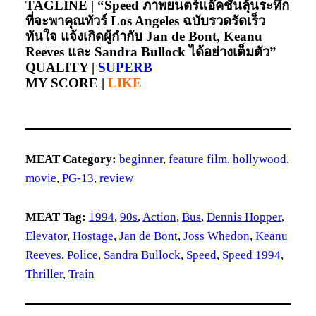
TAGLINE |
“Speed ภาพยนตร์แอ๊คชั่นลุ้นระทึก
ที่จะพาคุณทัวร์ Los Angeles ฉบับรวดรัดเร็ว
ทันใจ แจ้งเกิดผู้กำกับ Jan de Bont, Keanu
Reeves และ Sandra Bullock ได้อย่างเต็มตัว”
QUALITY |
SUPERB
MY SCORE |
LIKE
MEAT Category:
beginner
, 
feature film
, 
hollywood
, 
movie
, 
PG-13
, 
review
MEAT Tag:
1994
, 
90s
, 
Action
, 
Bus
, 
Dennis Hopper
, 
Elevator
, 
Hostage
, 
Jan de Bont
, 
Joss Whedon
, 
Keanu
Reeves
, 
Police
, 
Sandra Bullock
, 
Speed
, 
Speed 1994
, 
Thriller
, 
Train