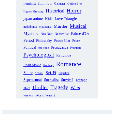
film noir
Feminist
Gangster
Golden Lion
Horror
Historical
Highest Grossing
japan anime
Love Triangle
Kids
Musical
Murder
melodrama
Minimalist
Mystery
Palme d'Or
Neorealist
Neo-Noir
Period
Philosophy
Poetic Film
Police
Political
Propaganda
pre-code
Prostitute
Psychological
Religious
Romance
Road Movie
Robbery
Sci-Fi
Satire
School
Slapstick
Supernatural
Surrealist
Survival
Teenage
Tragedy
Thriller
Wars
Thief
World Wars 2
Western