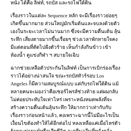
หนัง ได้คือ ลิฟท์, รถบัส และรถไฟใต้ดิน
เรื่องราวในแต่ละ Sequence หลัก จะมีเรื่องราวย่อยๆ
เกิดขึ้นมากมาย ส่วนใหญ่มักเริ่มต้นและจบลงด้วยตัว
เองในระยะเวลาไม่นานมาก ซึ่งจะมีความตื่นเต้น ลุ้น
ระทึก เสี่ยงตายมากขึ้นเรื่อยๆ ช่วงเวลาพักหายใจคง
มีแต่ตอนที่ตัดไปฝั่งตัวร้าย เห็นกำลังกินข้าว เข้า
ห้องน้ำ ดูแข่งกีฬา ฯ สบายใจเฉิบ
ฉากช่วยเหลือตัวประกันในลิฟท์ เป็นการเบิกร่องเรื่อง
ราวได้อย่างน่าสนใจ ขณะรถบัสทัวร์รอบ Los
Angeles ก็มีความสมบูรณ์แบบ แต่กับรถไฟใต้ดิน แม้
หลายคนจะมองว่าคือเซอร์ไพรส์ช่วงท้าย แต่ผมกลับ
ไม่ค่อยประทับใจเท่าไหร่ เพราะหนังหมดพลังที่จะ
สร้างความตื่นเต้นลุ้นระทึก ให้มากกว่าเท่ากับกับ
เรื่องราวก่อนหน้าแล้ว, คงเพราะฉากนี้ไม่มีอะไรเป็น
เงื่อนไขต้องทำให้ได้อีกต่อไป หลงเหลือแค่เมื่อไหร่ตัว