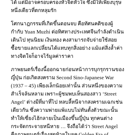
ได้ แต่มิอาจครอบครองหัวจิตหัวใจ ซึ่งมีให้เพียงบุรุษ
หนึ่งเดียวที่ตกหลุมรัก
โศกนาฎกรรมที่เกิดขึ้นตอนจบ คือทัศนคติของผู้
กำกับ Yuan Muzhi ต่อทิศทางประเทศจีนกำลังดำเนิน
เดินไป ทุนนิยม เงินทอง คงสามารถจับจ่ายใช้สอย
ซื้อขายแลกเปลี่ยนได้แทบทุกสิ่งอย่าง แม้แต่สิ่งล้ำค่า
ทางจิตใจก็อาจไร้มูลค่าราคา
ภาพยนตร์เรื่องนี้ออกฉายก่อนหน้าการบุกรุกรานของ
ญี่ปุ่น ก่อเกิดสงคราม Second Sino-Japanese War
(1937 – 45) เพียงเล็กน้อยเท่านั้น ส่วนหนึ่งของความ
สำเร็จล้นหลาม เพราะผู้ชมพบเห็นสองสาว ‘Street
Angel’ ต่างมีที่มาที่ไป หลบลี้หนีจากสงครามเฉกเช่น
เดียวกัน ซึ่งความพ่ายแพ้แบบไม่ทันตั้งตัวขณะนั้น
ทำให้เซี่ยงไฮ้กลายเป็นเมืองขึ้นญี่ปุ่น ทุกคนต่าง
กระจัดกระจายหนีหาย … จึงถือได้ว่า Street Angel
คือภาพยนตร์เรื่องสุดท้ายในยุค Golden Era of