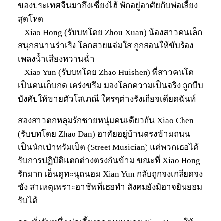
ของประเทศจีนมาถึงเซี่ยงไฮ้ พักอยู่อาศัยกับพ่อเลี้ยง
สุดโหด
– Xiao Hong (รับบทโดย Zhou Xuan) น้องสาวคนเล็ก
สนุกสนานร่าเริง โลกสวยแจ่มใส ถูกสอนให้ขับร้อง
เพลงน้ำเสียงหวานฉ่ำ
– Xiao Yun (รับบทโดย Zhao Huishen) พี่สาวคนโต
เป็นคนเก็บกด เคร่งขรึม มองโลกความเป็นจริง ถูกบีบ
บังคับให้ขายตัวโสเภณี ใครๆต่างรังเกียจเดียดฉันท์
สองสาวตกหลุมรักชายหนุ่มคนเดียวกัน Xiao Chen
(รับบทโดย Zhao Dan) อาศัยอยู่บ้านตรงข้ามถนน
เป็นนักเป่าทรัมเป็ต (Street Musician) แต่พวกเธอได้
รับการปฏิบัติแตกต่างตรงกันข้าม ขณะที่ Xiao Hong
รักมาก เอ็นดูทะนุถนอม Xian Yun กลับถูกจงเกลียดจง
ชัง สาเหตุเพราะอาชีพที่เธอทำ สังคมยังมิอาจยินยอม
รับได้