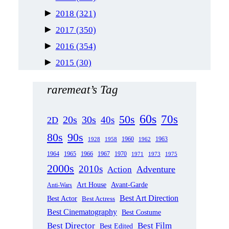
►
2018
(321)
►
2017
(350)
►
2016
(354)
►
2015
(30)
raremeat’s Tag
60s
70s
50s
20s
30s
40s
2D
80s
90s
1963
1958
1960
1962
1928
1965
1970
1964
1966
1967
1971
1973
1975
2000s
2010s
Adventure
Action
Art House
Avant-Garde
Anti-Wars
Best Art Direction
Best Actor
Best Actress
Best Cinematography
Best Costume
Best Director
Best Film
Best Edited