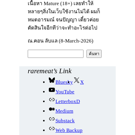
เนื้อหา Mature (18+) เลยทำให้
หลายๆสิ่งในเว็บใช้งานไม่ได้ ผมก็
หมดอารมณ์ จนปัญญา เดี๋ยวค่อย
ตัดสินใจอีกทีว่าจะทำอะไรต่อไป
ณ.คอน ลับแล (8-March-2026)
ค้
ค้นหา
น
ห
raremeat’s Link
า
Bluesky
X
YouTube
LetterboxD
Medium
Substack
Web Backup