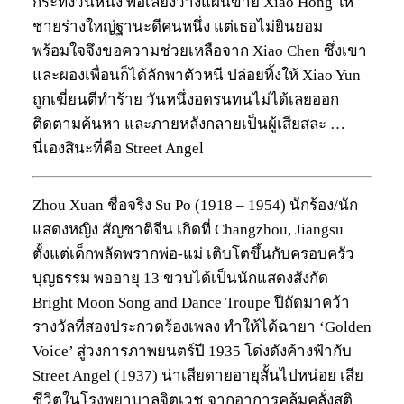
กระทั่งวันหนึ่ง พ่อเลี้ยงวางแผนขาย Xiao Hong ให้
ชายร่างใหญ่ฐานะดีคนหนึ่ง แต่เธอไม่ยินยอม
พร้อมใจจึงขอความช่วยเหลือจาก Xiao Chen ซึ่งเขา
และผองเพื่อนก็ได้ลักพาตัวหนี ปล่อยทิ้งให้ Xiao Yun
ถูกเฆี่ยนตีทำร้าย วันหนึ่งอดรนทนไม่ได้เลยออก
ติดตามค้นหา และภายหลังกลายเป็นผู้เสียสละ …
นี่เองสินะที่คือ Street Angel
Zhou Xuan ชื่อจริง Su Po (1918 – 1954) นักร้อง/นัก
แสดงหญิง สัญชาติจีน เกิดที่ Changzhou, Jiangsu
ตั้งแต่เด็กพลัดพรากพ่อ-แม่ เติบโตขึ้นกับครอบครัว
บุญธรรม พออายุ 13 ขวบได้เป็นนักแสดงสังกัด
Bright Moon Song and Dance Troupe ปีถัดมาคว้า
รางวัลที่สองประกวดร้องเพลง ทำให้ได้ฉายา ‘Golden
Voice’ สู่วงการภาพยนตร์ปี 1935 โด่งดังค้างฟ้ากับ
Street Angel (1937) น่าเสียดายอายุสั้นไปหน่อย เสีย
ชีวิตในโรงพยาบาลจิตเวช จากอาการคลุ้มคลั่งสติ