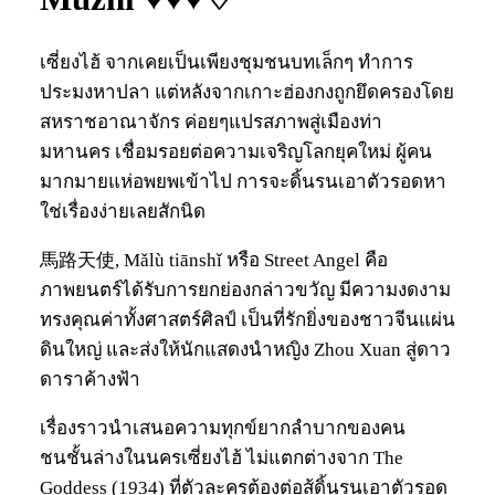
เซี่ยงไฮ้ จากเคยเป็นเพียงชุมชนบทเล็กๆ ทำการ
ประมงหาปลา แต่หลังจากเกาะฮ่องกงถูกยึดครองโดย
สหราชอาณาจักร ค่อยๆแปรสภาพสู่เมืองท่า
มหานคร เชื่อมรอยต่อความเจริญโลกยุคใหม่ ผู้คน
มากมายแห่อพยพเข้าไป การจะดิ้นรนเอาตัวรอดหา
ใช่เรื่องง่ายเลยสักนิด
馬路天使, Mǎlù tiānshǐ หรือ Street Angel คือ
ภาพยนตร์ได้รับการยกย่องกล่าวขวัญ มีความงดงาม
ทรงคุณค่าทั้งศาสตร์ศิลป์ เป็นที่รักยิ่งของชาวจีนแผ่น
ดินใหญ่ และส่งให้นักแสดงนำหญิง Zhou Xuan สู่ดาว
ดาราค้างฟ้า
เรื่องราวนำเสนอความทุกข์ยากลำบากของคน
ชนชั้นล่างในนครเซี่ยงไฮ้ ไม่แตกต่างจาก The
Goddess (1934) ที่ตัวละครต้องต่อสู้ดิ้นรนเอาตัวรอด