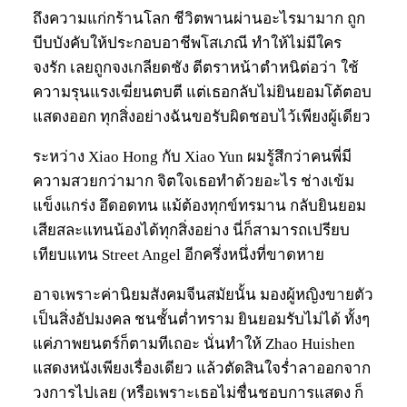
ถึงความแก่กร้านโลก ชีวิตพานผ่านอะไรมามาก ถูก
บีบบังคับให้ประกอบอาชีพโสเภณี ทำให้ไม่มีใคร
จงรัก เลยถูกจงเกลียดชัง ตีตราหน้าตำหนิต่อว่า ใช้
ความรุนแรงเฆี่ยนตบตี แต่เธอกลับไม่ยินยอมโต้ตอบ
แสดงออก ทุกสิ่งอย่างฉันขอรับผิดชอบไว้เพียงผู้เดียว
ระหว่าง Xiao Hong กับ Xiao Yun ผมรู้สึกว่าคนพี่มี
ความสวยกว่ามาก จิตใจเธอทำด้วยอะไร ช่างเข้ม
แข็งแกร่ง อึดอดทน แม้ต้องทุกข์ทรมาน กลับยินยอม
เสียสละแทนน้องได้ทุกสิ่งอย่าง นี่ก็สามารถเปรียบ
เทียบแทน Street Angel อีกครึ่งหนึ่งที่ขาดหาย
อาจเพราะค่านิยมสังคมจีนสมัยนั้น มองผู้หญิงขายตัว
เป็นสิ่งอัปมงคล ชนชั้นต่ำทราม ยินยอมรับไม่ได้ ทั้งๆ
แค่ภาพยนตร์ก็ตามทีเถอะ นั่นทำให้ Zhao Huishen
แสดงหนังเพียงเรื่องเดียว แล้วตัดสินใจร่ำลาออกจาก
วงการไปเลย (หรือเพราะเธอไม่ชื่นชอบการแสดง ก็