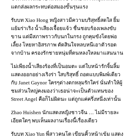
แตกส่งผลกระทบต่อสมองขั้นรุนแรง
รับบท Xiao Hong หญิงสาวมีความบริสุทธิ์สดใส ยิ้ม
แย้มร่าเริง น้ำเสียงเจื้อยแจ้ว ชื่นชอบร้องเพลงขับ
ขาน แต่มีสภาพราวกับนกในกรง ถูกคุมขังโดยพ่อ
เลี้ยง โหยหาอิสรภาพ ตัดสินใจหลบหนีเอาตัวรอด
จากบ้าน ครองรักชายหนุ่มที่ตนหลงใหลมาแสนนาน
ไม่เพียงน้ำเสียงร้องที่เป็นอมตะ แต่ใบหน้ารักจิ้มลิ้ม
แสดงออกอย่างเริงร่า ใสบริสุทธิ์ ถอดแบบพิมพ์เดียว
กับ Janet Gaynor ใครๆต่างตกหลุมรักใคร่ นั่นทำให้ผู้
ชมส่วนใหญ่คงมองว่าเธอน่าจะเป็นตัวแทนของ
Street Angel คือก็ไม่ผิดนะ แต่ถูกแค่ครึ่งหนึ่งเท่านั้น
Zhao Huishen นักแสดงหญิงชาวจีน … ไม่มีรายละ
เอียดใดๆ พบเห็นผลงานเรื่องนี้เรื่องเดียว
รับบท Xiao Yun พี่สาวคนโต เขียนคิ้วหน้าเข้ม แสดง