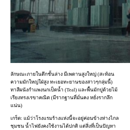
ลักษณะภายในตึกชั้นล่าง มีเพดานสูงใหญ่ (สะท้อน
ความมักใหญ่ใฝ่สูง ทะเยอทะยานของสาวๆกลุ่มนี้)
ทาสีผนังกำแพงนกเป็ดน้ำ (Teal) และพื้นมักปูด้วยไม้
เรียงทรงเรขาคณิต (มีรากฐานที่มั่นคง หยั่งรากลึก
แน่น)
เกร็ด: แม้ว่าโรงแรมร้างแห่งนี้จะอยู่ค่อนข้างห่างไกล
ชุมชน น้ำไฟยังคงใช้งานได้ปกติ แต่สิ่งที่เป็นปัญหา