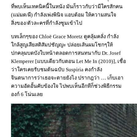
ที่พบเห็นเทคนิคนี้ในหนัง มันก็ราวกับว่ามีใครสักคน
(แม่มด/ผี) กำลังเพ่งพินิจ แอบด้อม ให้ความสนใจ
สิ่งของ/ตัวละครที่กำลังซูมเข้าไป
บทเล็กๆของ Chloë Grace Moretz ดูคลุ้มคลั่ง กำลัง
ใกล้สูญเสียสติสัมปชัญญะ ปล่อยเส้นผมโชกๆให้
ปกคลุมบดบังใบหน้าตลอดการสนทนากับ Dr. Josef
Klemperer [แบบเดียวกับตอน Let Me In (2010)], เชื่อ
ว่าใครเคยรับชมต้นฉบับ Suspiria คงกำลัง
จินตนาการว่าเธอจะตายยังไง ปรากฎว่า … เก็บเอา
ความอัดอั้นคับข้องใจ ไปพบเห็นอีกทีก็ช่วงพิธีกรรม
องก์ 6 โน่นเลย