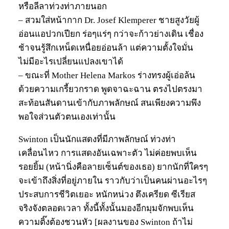
หรือลีลาท่วงท่าภายนอก
– สวมใส่หน้ากาก Dr. Josef Klemperer ชายสูงวัยผู้
อ่อนแอปวกเปียก ร่อๆแร่ๆ กว่าจะก้าวย่างเดิน เชื่อง
ช้าจนรู้สึกเหน็ดเหนื่อยอ่อนล้า แต่ความตั้งใจมั่น
ไม่มีอะไรเปลี่ยนแปลงเขาได้
– ขณะที่ Mother Helena Markos ร่างทรงผู้เอ่อล้น
ด้วยความเกรี้ยวกราด พูดจาฉะฉาน ตรงไปตรงมา
สะท้อนสันดานเข้ากับภาพลักษณ์ สนเพียงความพึง
พอใจส่วนตัวตนเองเท่านั้น
Swinton เป็นนักแสดงที่มีภาพลักษณ์ ท่วงท่า
เคลื่อนไหว การแสดงอันเฉพาะตัว ไม่ค่อยพบเห็น
รอยยิ้ม (หน้านิ่งคือลายเซ็นต์ของเธอ) ยากนักที่ใครๆ
จะเข้าถึงสิ่งที่อยู่ภายใน ราวกับว่าเป็นคนผ่านอะไรๆ
ประสบการชีวิตเยอะ หนักหน่วง ตึงเครียด ซีเรียส
จริงจังตลอดเวลา ทั้งนี้ทั้งนั้นมองอีกมุมจักพบเห็น
ความติ๊งต้องชวนหัว [ผลงานของ Swinton ถ้าไม่