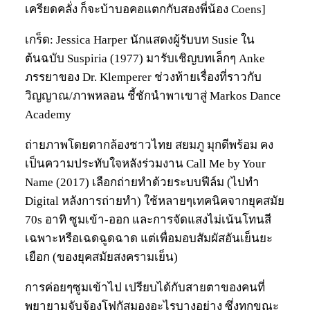
เครียดคลั่ง ก็จะบ้าบอคอแตกกับสองพี่น้อง Coens]
เกร็ด: Jessica Harper นักแสดงผู้รับบท Susie ใน
ต้นฉบับ Suspiria (1977) มารับเชิญบทเล็กๆ Anke
ภรรยาของ Dr. Klemperer ช่วงท้ายเรื่องที่ราวกับ
วิญญาณ/ภาพหลอน ชี้ชักนำพาเขาสู่ Markos Dance
Academy
ถ่ายภาพโดยตากล้องชาวไทย สยมภู มุกดีพร้อม คง
เป็นความประทับใจหลังร่วมงาน Call Me by Your
Name (2017) เลือกถ่ายทำด้วยระบบฟีล์ม (ไปทำ
Digital หลังการถ่ายทำ) ใช้หลายๆเทคนิคจากยุคสมัย
70s อาทิ ซูมเข้า-ออก และการจัดแสงไม่เน้นโทนสี
เฉพาะหรือเฉดฉูดฉาด แต่เพื่อมอบสัมผัสอันเย็นยะ
เยือก (ของยุคสมัยสงครามเย็น)
การค่อยๆซูมเข้าไป เปรียบได้กับสายตาของคนที่
พยายามจับจ้องโฟกัสมองอะไรบางอย่าง ซึ่งทุกขณะ