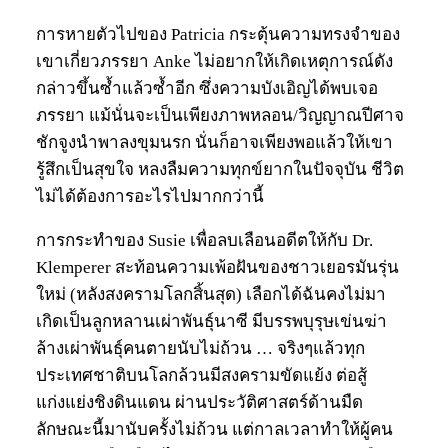
การหายตัวไปของ Patricia กระตุ้นความทรงจำของ
เขาเกี่ยวภรรยา Anke ไม่อยากให้เกิดเหตุการณ์ดัง
กล่าวขึ้นซ้ำแล้วซ้ำอีก ซึ่งความบังเอิญได้พบเจอ
ภรรยา แม้นั่นจะเป็นเพียงภาพหลอน/วิญญาณปีศาจ
ชักจูงนำพาลงขุมนรก นั่นก็อาจเพียงพอแล้วให้เขา
รู้สึกเป็นสุขใจ หลงลืมความทุกข์ยากในปัจจุบัน ชีวิต
ไม่ได้ต้องการอะไรไปมากกว่านี้
การกระทำของ Susie เพื่อลบเลือนอดีตให้กับ Dr.
Klemperer สะท้อนความเพ้อฝันของชาวเยอรมันรุ่น
ใหม่ (หลังสงครามโลกสิ้นสุด) เลือกได้ฉันคงไม่มา
เกิดเป็นลูกหลานเผ่าพันธุ์นาซี มีบรรพบุรุษเข่นฆ่า
ล้างเผ่าพันธุ์คนตายนับไม่ถ้วน … จริงๆแล้วทุก
ประเทศชาติบนโลกล้วนมีสงครามขัดแย้ง ต่อสู้
แก่งแย่งชิงดินแดน ผ่านประวัติศาสตร์ด้านมืด
ลักษณะนี้มานับครั้งไม่ถ้วน แต่กาลเวลาทำให้ผู้คน