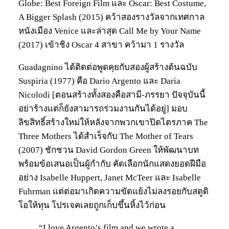
Globe: Best Foreign Film และ Oscar: Best Costume,
A Bigger Splash (2015) คว้าสองรางวัลจากเทศกาล
หนังเมือง Venice และล่าสุด Call Me by Your Name
(2017) เข้าชิง Oscar 4 สาขา คว้ามา 1 รางวัล
Guadagnino ได้ติดต่อพูดคุยกับสองผู้สร้างต้นฉบับ
Suspiria (1977) คือ Dario Argento และ Daria
Nicolodi [ตอนสร้างทั้งสองคือสามี-ภรรยา ปัจจุบันนี้
อย่าร้างแต่ก็ยังสามารถร่วมงานกันได้อยู่] มอบ
ลิขสิทธิ์สร้างใหม่ให้หลังจากพวกเขาปิดไตรภาค The
Three Mothers ได้สำเร็จกับ The Mother of Tears
(2007) ชักชวน David Gordon Green ให้พัฒนาบท
พร้อมข้อเสนอเป็นผู้กำกับ คัดเลือกนักแสดงยอดฝีมือ
อย่าง Isabelle Huppert, Janet McTeer และ Isabelle
Fuhrman แต่ต่อมาเกิดความขัดแย้งไม่ลงรอยกับสตูดิ
โอให้ทุน โปรเจคเลยถูกเก็บขึ้นหิ้งไว้ก่อน
“I love Argento’s film and we wrote a