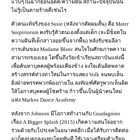
แวบๆในฉากย้อนอดีต/ความฝัน สถานะปัจจุบันนั้น
ไม่รู้เป็นตายร้ายดีเช่นไร
ตัวตนแท้จริงของ Susie (หลังจากตัดผมสั้น) คือ Mater
Suspiriorum คงรับรู้ตัวตนเองตั้งแต่เด็ก (จะมีช็อตใน
ความฝันที่เด็กสาวลอยขึ้นจากพื้น) หลังรับชมลีลา
การเต้นของ Madame Blanc สนใจในศักยภาพความ
สามารถของเธอ โตขึ้นถึงวัยเข้าเรียนสถาบันแห่งนี้
เพื่อค้นหาบุคคลผู้พร้อมเคียงข้าง จงใจเต้นผิดพลาด
สร้างสรรค์ท่วงท่าใหม่ในการแสดง Volk จนพบเห็น
ฝั่งฝ่ายพรรคพวกพ้องภายใน ลงทัณฑ์ศัตรูพวกเห็นผิด
ให้โอกาสบุคคลผู้โชคร้าย ก้าวขึ้นเป็นผู้นำคนใหม่
แห่ง Markos Dance Academy
หลังจาก Johnson มีโอกาสทำงานกับ Guadagnino
เรื่อง A Bigger Splash (2015) เกิดความสนใจอยาก
ร่วมด้วยกับโปรเจคในอนาคตอีก เมื่อได้รับการติดต่อ
มาก็ตอบตกลงแทบโดยทันที ใช้เวลาเตรียมตัวเรียน