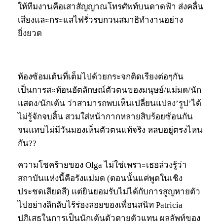
ให้ทีมงานคือเสาสัญญาณโทรศัพท์บนดาดฟ้า ส่งคลื่น
เสียงและกระแสไฟรั่วรบกวนสมาธิทำงานอย่าง
ยิ่งยวด
ห้องซ้อมเต้นที่เต็มไปด้วยกระจกติดเรียงต่อๆกัน
เป็นการสะท้อนอัตลักษณ์ตัวตนของมนุษย์/แม่มด/นัก
แสดง/นักเต้น ว่าสามารถพบเห็นเปลี่ยนแปลง’รูป’ได้
ไม่รู้จักจบสิ้น สวมใส่หน้ากากหลายสิบร้อยซ้อนกัน
จนแทบไม่มีวันมองเห็นตัวตนแท้จริง หลบอยู่ตรงไหน
กัน??
ความโชคร้ายของ Olga ไม่ใช่เพราะเธอล่วงรู้ว่า
สถาบันแห่งนี้คือรังแม่มด (ตอนนั้นแค่พูดในเชิง
ประชดเสียดสี) แต่ยินยอมรับไม่ได้กับการสูญหายตัว
ไปอย่างลึกลับไร้ร่องลอยของเพื่อนสนิท Patricia
ปฏิเสธในการเป็นนักเต้นตัวตายตัวแทน ผลลัพท์ของ