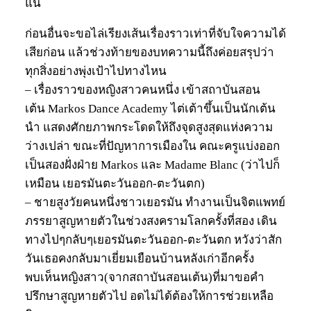
แน่
ก่อนอื่นจะขอไล่เรียงเส้นเรื่องราวเท่าที่จับใจความได้
เสียก่อน แล้วช่วงท้ายของบทความนี้ถึงค่อยสรุปว่า
ทุกสิ่งอย่างพุ่งเป้าไปทางไหน
– เรื่องราวของหญิงสาวคนหนึ่ง เข้าสถาบันสอน
เต้น Markos Dance Academy ไต่เต้าขึ้นเป็นนักเต้น
นำ แสดงศักยภาพกระโดดให้ถึงจุดสูงสุดแห่งความ
ว่างเปล่า ขณะที่ปัญหาการเมืองใน คณะครูแบ่งออก
เป็นสองฝั่งฝ่าย Markos และ Madame Blanc (ว่าไปก็
เหมือน เยอรมันตะวันออก-ตะวันตก)
– ชายสูงวัยคนหนึ่งชาวเยอรมัน ทำงานเป็นจิตแพทย์
ภรรยาสูญหายตัวในช่วงสงครามโลกครั้งที่สอง เดิน
ทางไปๆกลับๆเยอรมันตะวันออก-ตะวันตก หวังว่าสัก
วันเธอคงกลับมาเยี่ยมเยือนบ้านหลังเก่าอีกครั้ง
พบเห็นหญิงสาว(จากสถาบันสอนเต้น)ที่มาขอคำ
ปรึกษาสูญหายตัวไป อดไม่ได้ต้องให้การช่วยเหลือ