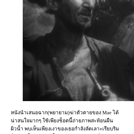
หนังนำเสนอฉาก(พยายาม)ฆ่าตัวตายของ Mae ได้
น่าสนใจมากๆ ใช้เพียงช็อตนี้ถ่ายภาพสะท้อนผืน
ผิวน้ำ พบเห็นเพียงเงาของเธอกำลังลัดเลาะเรียบริม