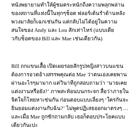
หนังพยายามทำให้ผู้ชมตระหนักถีงความพลุกพล่าน
ของสถานที่แห่งนี้ในทุกๆช็อต ฟลอร์เต้นรําด้านหลัง
พวงมาลัยก็เฉกเช่นกัน แต่กลับไม่ได้อยู่ในความ
สนใจของ Andy และ Lou สักเท่าไหร่ (แบบเดีย
วกับช็อตของ Bill และ Mae เช่นเดียวกัน)
Bill ถกแขนเสื้อ เปิดเผยรอยสักรูปหญิงสาวบนแขน
ต้องการอวดอ้างสรรพคุณต่อ Mae ว่าตนเองเคยพาน
ผ่านอะไรๆมามาก แต่วินาทีถูกสอบถามว่า ‘นายเคย
แต่งงานหรือยัง?’ ภาพสะท้อนบนกระจก สื่อว่าภายใน
จิตใจก็โหยหาเช่นกัน ก่อนตอบแบบเลี่ยงๆ ‘ใครกันจะ
ยินยอมแต่งงานกับฉัน?’ ไม่พูดปฏิเสธออกมาตรงๆ …
และเมื่อ Mae ถูกซักถามกลับ เธอก็ตอบประโยคแบบ
เดียวกันเปะ