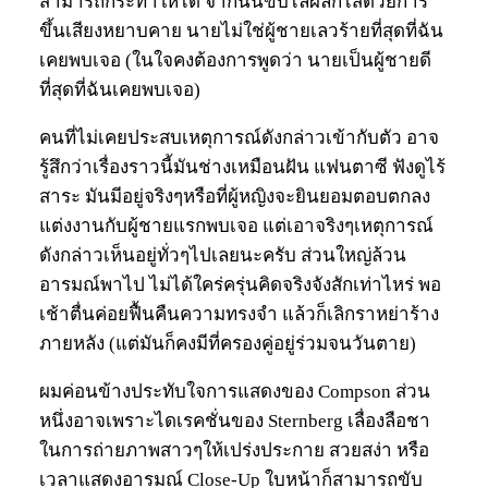
สามารถกระทำให้ได้ จากนั้นขับไล่ผลักไสด้วยการ
ขึ้นเสียงหยาบคาย นายไม่ใช่ผู้ชายเลวร้ายที่สุดที่ฉัน
เคยพบเจอ (ในใจคงต้องการพูดว่า นายเป็นผู้ชายดี
ที่สุดที่ฉันเคยพบเจอ)
คนที่ไม่เคยประสบเหตุการณ์ดังกล่าวเข้ากับตัว อาจ
รู้สึกว่าเรื่องราวนี้มันช่างเหมือนฝัน แฟนตาซี ฟังดูไร้
สาระ มันมีอยู่จริงๆหรือที่ผู้หญิงจะยินยอมตอบตกลง
แต่งงานกับผู้ชายแรกพบเจอ แต่เอาจริงๆเหตุการณ์
ดังกล่าวเห็นอยู่ทั่วๆไปเลยนะครับ ส่วนใหญ่ล้วน
อารมณ์พาไป ไม่ได้ใคร่ครุ่นคิดจริงจังสักเท่าไหร่ พอ
เช้าตื่นค่อยฟื้นคืนความทรงจำ แล้วก็เลิกราหย่าร้าง
ภายหลัง (แต่มันก็คงมีที่ครองคู่อยู่ร่วมจนวันตาย)
ผมค่อนข้างประทับใจการแสดงของ Compson ส่วน
หนึ่งอาจเพราะไดเรคชั่นของ Sternberg เลื่องลือชา
ในการถ่ายภาพสาวๆให้เปร่งประกาย สวยสง่า หรือ
เวลาแสดงอารมณ์ Close-Up ใบหน้าก็สามารถขับ