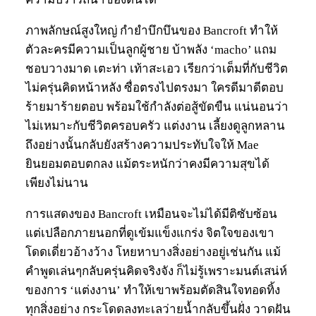
ภาพลักษณ์สูงใหญ่ กำยำบึกบึนของ Bancroft ทำให้
ตัวละครมีความเป็นลูกผู้ชาย บ้าพลัง ‘macho’ แถม
ชอบวางมาด เตะท่า เท้าสะเอว เรียกว่าเต็มที่กับชีวิต
ไม่ครุ่นคิดหน้าหลัง ซื่อตรงไปตรงมา ใครดีมาดีตอบ
ร้ายมาร้ายตอบ พร้อมใช้กำลังต่อสู้ขัดขืน แน่นอนว่า
ไม่เหมาะกับชีวิตครอบครัว แต่งงาน เลี้ยงดูลูกหลาน
ถึงอย่างนั้นกลับยังสร้างความประทับใจให้ Mae
ยินยอมตอบตกลง แม้ตระหนักว่าคงมีความสุขได้
เพียงไม่นาน
การแสดงของ Bancroft เหมือนจะไม่ได้มีติซับซ้อน
แต่เปลือกภายนอกที่ดูเข้มแข็งแกร่ง จิตใจของเขา
โดดเดี่ยวอ้างว้าง โหยหาบางสิ่งอย่างอยู่เช่นกัน แม้
คำพูดเล่นๆกลับครุ่นคิดจริงจัง ก็ไม่รู้เพราะมนต์เสน่ห์
ของการ ‘แต่งงาน’ ทำให้เขาพร้อมตัดสินใจทอดทิ้ง
ทุกสิ่งอย่าง กระโดดลงทะเลว่ายน้ำกลับขึ้นฝั่ง วาดฝัน