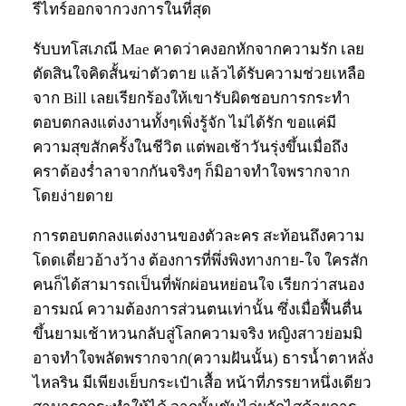
รีไทร์ออกจากวงการในที่สุด
รับบทโสเภณี Mae คาดว่าคงอกหักจากความรัก เลย
ตัดสินใจคิดสั้นฆ่าตัวตาย แล้วได้รับความช่วยเหลือ
จาก Bill เลยเรียกร้องให้เขารับผิดชอบการกระทำ
ตอบตกลงแต่งงานทั้งๆเพิ่งรู้จัก ไม่ได้รัก ขอแค่มี
ความสุขสักครั้งในชีวิต แต่พอเช้าวันรุ่งขึ้นเมื่อถึง
คราต้องร่ำลาจากกันจริงๆ ก็มิอาจทำใจพรากจาก
โดยง่ายดาย
การตอบตกลงแต่งงานของตัวละคร สะท้อนถึงความ
โดดเดี่ยวอ้างว้าง ต้องการที่พึ่งพิงทางกาย-ใจ ใครสัก
คนก็ได้สามารถเป็นที่พักผ่อนหย่อนใจ เรียกว่าสนอง
อารมณ์ ความต้องการส่วนตนเท่านั้น ซึ่งเมื่อฟื้นตื่น
ขึ้นยามเช้าหวนกลับสู่โลกความจริง หญิงสาวย่อมมิ
อาจทำใจพลัดพรากจาก(ความฝันนั้น) ธารน้ำตาหลั่ง
ไหลริน มีเพียงเย็บกระเป๋าเสื้อ หน้าที่ภรรยาหนึ่งเดียว