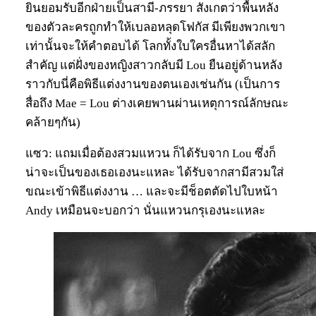
ยินยอมรับอีกฝ่ายเป็นสามี-ภรรยา สังเกตว่าพื้นหลัง
ของตัวละครถูกทำให้เบลอหลุดโฟกัส มีเพียงพวกเขา
เท่านั้นจะให้คำตอบได้ โลกทั้งใบใครอื่นหาได้สลัก
สำคัญ แต่ฝั่งของหญิงสาวกลับมี Lou ยืนอยู่ด้านหลัง
ราวกับนี่คือพิธีแต่งงานของตนเองเช่นกัน (เป็นการ
สื่อถึง Mae = Lou ต่างเคยพานผ่านเหตุการณ์ลักษณะ
คล้ายๆกัน)
แซว: แถมเมื่อต้องสวมแหวน ก็ได้รับจาก Lou ซึ่งก็
น่าจะเป็นของเธอเองนะแหละ ได้รับจากสามีสวมใส่
ขณะเข้าพิธีแต่งงาน … และจะมีช็อตตัดไปใบหน้า
Andy เหมือนจะบอกว่า นั่นแหวนกรุเองนะแหละ