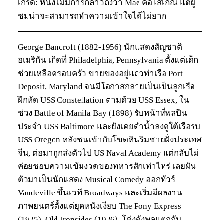
เกร็ด: หนังไม่มีการกล่าวถึงว่า Mae คือโสเภณี แต่ผู้
ชมน่าจะสามารถทำความเข้าใจได้ไม่ยาก
George Bancroft (1882-1956) นักแสดงสัญชาติ
อเมริกัน เกิดที่ Philadelphia, Pennsylvania ตั้งแต่เด็ก
ช่วยเหลือครอบครัว ขายของอยู่แถวท่าเรือ Port
Deposit, Maryland จนมีโอกาสกลายเป็นเป็นลูกเรือ
ฝึกหัด USS Constellation ตามด้วย USS Essex, ใน
ช่วง Battle of Manila Bay (1898) รับหน้าที่พลปืน
ประจำ USS Baltimore และยังเคยดำน้ำลงดูใต้เรือรบ
USS Oregon หลังชนเข้ากับโขดหินริมชายฝั่งประเทศ
จีน, ต่อมาถูกส่งตัวไป US Naval Academy แต่กลับไม่
ค่อยชอบความเข้มงวดของทหารสักเท่าไหร่ เลยผัน
ตัวมาเป็นนักแสดง Musical Comedy ออกทัวร์
Vaudeville ขึ้นเวที Broadways และเริ่มมีผลงาน
ภาพยนตร์ตั้งแต่ยุคหนังเงียบ The Pony Express
(1925), Old Ironsides (1926), โด่งดังพลุแตกกับ