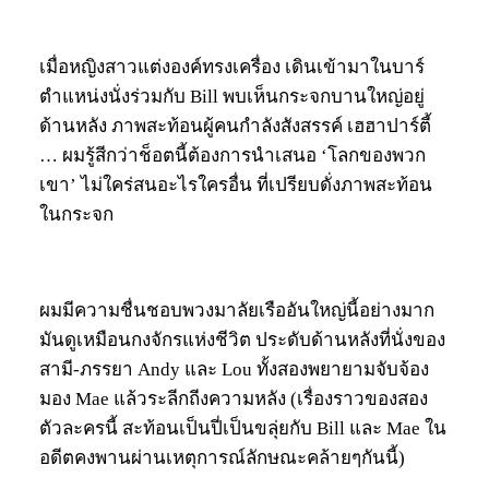
เมื่อหญิงสาวแต่งองค์ทรงเครื่อง เดินเข้ามาในบาร์
ตำแหน่งนั่งร่วมกับ Bill พบเห็นกระจกบานใหญ่อยู่
ด้านหลัง ภาพสะท้อนผู้คนกำลังสังสรรค์ เฮฮาปาร์ตี้
… ผมรู้สีกว่าช็อตนี้ต้องการนำเสนอ ‘โลกของพวก
เขา’ ไม่ใคร่สนอะไรใครอื่น ที่เปรียบดั่งภาพสะท้อน
ในกระจก
ผมมีความชื่นชอบพวงมาลัยเรืออันใหญ่นี้อย่างมาก
มันดูเหมือนกงจักรแห่งชีวิต ประดับด้านหลังที่นั่งของ
สามี-ภรรยา Andy และ Lou ทั้งสองพยายามจับจ้อง
มอง Mae แล้วระลีกถีงความหลัง (เรื่องราวของสอง
ตัวละครนี้ สะท้อนเป็นปี่เป็นขลุ่ยกับ Bill และ Mae ใน
อดีตคงพานผ่านเหตุการณ์ลักษณะคล้ายๆกันนี้)