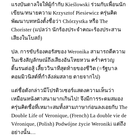
แรงบันดาลใจให้ผู้กำกับ Kieślowski ร่วมกับเพื่อนนัก
เขียน/ทนายความ Krzysztof Piesiewicz ครุ่นคิด
พัฒนาบทหนังตั้งชื่อว่า Chórzystka หรือ The
Chorister (แปลว่า นักร้องประจำคณะร้องประสาน
เสียงในโบสถ์)
ปล. การขับร้องคอรัสของ Weronika สามารถตีความ
ในเชิงสัญลักษณ์ถึงเสียงอันโหยหวน คร่ำครวญ
ดิ้นรนต่อสู้ เสี้ยววินาทีสุดท้ายของชีวิต (=รัฐบาล
คอมมิวนิสต์ที่กำลังล่มสลาย ตายจากไป)
แต่ชื่อดังกล่าวมีโปรดิวเซอร์แสดงความเห็นว่า
เหมือนหนังศาสนามากเกินไป! จึงมีการระดมสมอง
ครุ่นคิดชื่อที่เหมาะสมทั้งสามภาษาก่อนลงเอยกับ The
Double Life of Veronique, (French) La double vie de
Véronique, (Polish) Podwójne życie Weroniki แต่ถึง
อย่างนั้น…