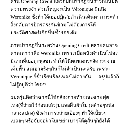
ครั้น Opening Credit แล้วก็มักปรากฎขึ้นราวกับนิมิต
ความทรงจำ ส่วนใหญ่จะเป็น Véronique ฝันถึง
Weronika ซึ่งทำให้เธอปฏิเสธดำเนินเดินตาม กระทำ
สิ่งกลับตารปัตรตรงกันข้าม ไม่ต้องการให้
ประวัติศาสตร์เกิดขึ้นซ้ำรอยเดิม
ภาพปรากฎขึ้นระหว่าง Opening Credt หลายคนอาจ
คาดเดาว่าคือ Weronika เพราะเมื่อหนังดำเนินไปจะ
มีฉากที่เธอถูกพุ่งชน ทำให้โน๊ตเพลงกระจัดกระจาย
เต็มพื้น แต่เอาจริงๆมันก็ไม่จำเป็นนะครับ เพราะ
Véronique ก็ร่ำเรียนร้องเพลงไม่ต่างกัน … สรุปแล้วก็
ไม่รู้อยู่ดีว่าใคร??
ผมครุ่นคิดว่าฉากนี้ใช้กล้องถ่ายทำขณะฉายฟุต
เทจ(ที่ถ่ายไว้ก่อนแล้ว)บนจอผืนผ้าใบ (คล้ายๆหนัง
กลางแปลง) ซึ่งสามารถถ่ายเอียงๆ ทำให้เบี้ยวๆ
เบลอๆ หรือจับจอผ้าใบเขย่าเบาๆให้ดูสั่นๆก็ยังได้