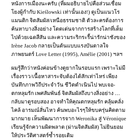
หนังการเมืองนะครับ (ที่ผมอธิบายไปคือส่วนเชื่อม
โยงผู้กำกับ Kieślowski เท่านั้นเอง!) ดูเป็นแนวโร
แมนติก จิตสัมผัส/เหนือธรรมชาติ ตัวละครต้องการ
ค้นหาบางสิ่งอย่าง โดดเด่นจากการสร้างโลกที่เต็ม
ไปด้วยเฉดสีสัน และความระริกระรี้น่ารักน่าชังของ
Irène Jacob กลายเป็นต้นแบบแรงบันดาลใจ
ภาพยนตร์ Love Letter (1995), Amélie (2001) ฯลฯ
ผมรู้สึกว่าหนังค่อนข้างดูยากในรอบแรก เพราะไม่มี
เรื่องราว/เนื้อหาสาระจับต้องได้สักเท่าไหร่ เพียง
บันทึกภาพวิถีประจำวัน ชีวิตดำเนินไป พบเจอ-
ตกหลุมรัก เพศสัมพันธ์ จิตสัมผัสถึงบางสิ่งอย่าง …
กลับมาดูรอบสอง อาจทำให้คุณตกหลุมรัก คลุ้มคลั่ง
ไคล้ อารมณ์สั่นไหว ค้นพบอะไรๆให้ขบครุ่นคิดตาม
มากมาย เห็นพัฒนาการจาก Weronika สู่ Véronique
เรียนรู้จักความผิดพลาด (ผ่านจิตสัมผัส) ไม่ยินยอม
ให้ประวัติศาสตร์ซ้ำรอยเดิม