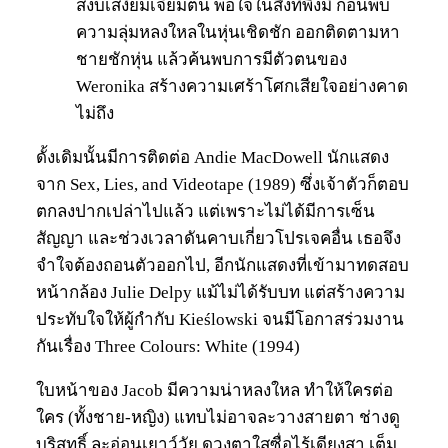
สงบเสงี่ยมเจียมตน พอใจในสิ่งที่พึงมี ก่อนพบ
ความลุ่มหลงใหลในหุ่นเชิดชัก ออกติดตามหา
ชายชักหุ่น แล้วค้นพบการมีตัวตนของ
Weronika สร้างความเศร้าโศกเสียใจอย่างคาด
ไม่ถึง
ดั้งเดิมนั้นมีการติดต่อ Andie MacDowell นักแสดง
จาก Sex, Lies, and Videotape (1989) ซึ่งเจ้าตัวก็ตอบ
ตกลงปากเปล่าไปแล้ว แต่เพราะไม่ได้มีการเซ็น
สัญญา และช่วงเวลาดันคาบเกี่ยวโปรเจคอื่น เธอจึง
จำใจต้องถอนตัวออกไป, อีกนักแสดงที่เข้ามาทดสอบ
หน้ากล้อง Julie Delpy แม้ไม่ได้รับบท แต่สร้างความ
ประทับใจให้ผู้กำกับ Kieślowski จนมีโอกาสร่วมงาน
กันเรื่อง Three Colours: White (1994)
ใบหน้าของ Jacob มีความน่าหลงใหล ทำให้ใครต่อ
ใคร (ทั้งชาย-หญิง) แทบไม่อาจละวางสายตา ช่างดู
บริสุทธิ์ ละอ่อนเยาว์วัย ดวงตาใสซื่อไร้เดียงสา เต็ม