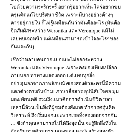
ไปด้วยความระริกระรี้ อยากรู้อยากเห็น ใคร่อยากขบ
ครุ่นคิดแก้ไขปริศนาชีวิต เพราะมีบางอย่างค้างๆ
คาๆอยู่ภายใน ก็ไม่รู้เหมือนกันว่ามันคืออะไร (มันคือ
จิตสัมผัสระหว่าง Weronika และ Véronique แม้ไม่
เคยพบเจอหน้า แต่เหมือนสามารถเข้าใจอะไรๆของ
กันและกัน)
เชื่อว่าหลายคนอาจแยกแยะไม่ออกระหว่าง
Weronika และ Véronique เพราะคงมองเพียงเปลือก
ภายนอก ท่าทางแสดงออก แต่แทบทุกสิ่ง
อย่าง(นอกจากภาพลักษณ์)ของสองตัวละครนี้มีความ
แตกต่างตรงกันข้าม! ภาษาสื่อสาร อุปนิสัยใจคอ มุม
มอง/ทัศนคติ รวมถึงแนวคิดการดำเนินชีวิต ฯลฯ
เหล่านี้ล้วนเป็นสิ่งที่ผู้ชมต้องสังเกต ทำการครุ่นคิด
วิเคราะห์ ถึงเริ่มแยกแยะพวกเธอทั้งสองออกจากกัน
… ซึ่งถ้าคุณสามารถไปได้ถึงจุดนั้น จะรู้สึกอึ้งทึ่งใน
อัจฉริยภาพด้านการแสดงของ Jacob สร้างสองตัว