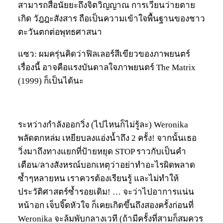
สามารถสื่อนัยยะถึงจิตวิญญาณ การเวียนว่ายตาย
เกิด วัฎฎะสังสาร ถือเป็นความเข้าใจพื้นฐานของชาว
ตะวันตกต่อพุทธศาสนา
แซว: ผมครุ่นคิดว่าฟิลเลอร์สีเขียวของภาพยนตร์
เรื่องนี้ อาจคือแรงบันดาลใจภาพยนตร์ The Matrix
(1999) ก็เป็นได้นะ
ระหว่างกำลังออกวิ่ง (ไปไหนก็ไม่รู้ละ) Weronika
พลัดตกหล่ม เหยียบลงแอ่งน้ำถึง 2 ครั้ง! จากนั้นเธอ
วิ่งมาถึงทางแยกที่ป้ายหยุด STOP ราวกับเป็นคำ
เตือน/ลางสังหรณ์บอกเหตุว่าอย่าทำอะไรผิดพลาด
ซ้ำๆหลายหน เราควรต้องเรียนรู้ และไม่ทำให้
ประวัติศาสตร์ซ้ำรอยเดิม! … จะว่าไปอาการแน่น
หน้าอก เจ็บจิ๊ดหัวใจ ก็เคยเกิดขึ้นถึงสองครั้งก่อนที่
Weronika จะล้มพับกลางเวที (ถ้ามีครั้งที่สามก็สมควร