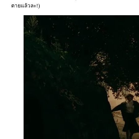
ตายแล้วละ!)