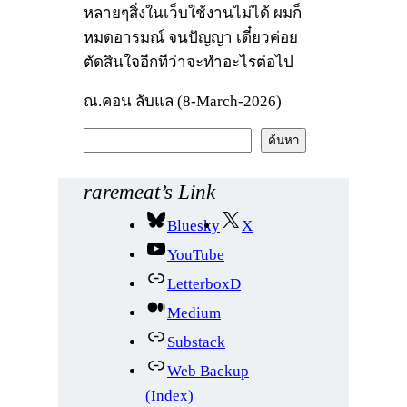
หลายๆสิ่งในเว็บใช้งานไม่ได้ ผมก็
หมดอารมณ์ จนปัญญา เดี๋ยวค่อย
ตัดสินใจอีกทีว่าจะทำอะไรต่อไป
ณ.คอน ลับแล (8-March-2026)
ค้
ค้นหา
น
ห
raremeat’s Link
า
Bluesky
X
YouTube
LetterboxD
Medium
Substack
Web Backup
(Index)