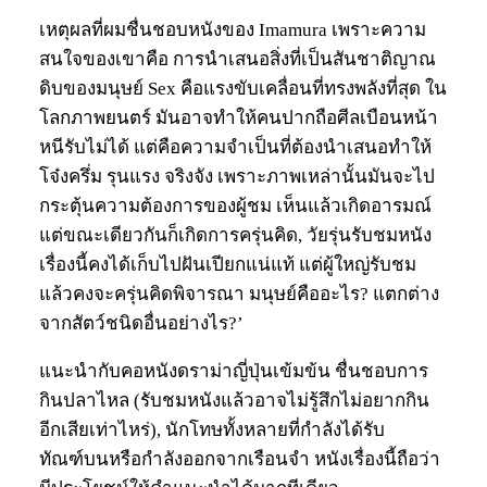
เหตุผลที่ผมชื่นชอบหนังของ Imamura เพราะความ
สนใจของเขาคือ การนำเสนอสิ่งที่เป็นสันชาติญาณ
ดิบของมนุษย์ Sex คือแรงขับเคลื่อนที่ทรงพลังที่สุด ใน
โลกภาพยนตร์ มันอาจทำให้คนปากถือศีลเบือนหน้า
หนีรับไม่ได้ แต่คือความจำเป็นที่ต้องนำเสนอทำให้
โจ๋งครึ่ม รุนแรง จริงจัง เพราะภาพเหล่านั้นมันจะไป
กระตุ้นความต้องการของผู้ชม เห็นแล้วเกิดอารมณ์
แต่ขณะเดียวกันก็เกิดการครุ่นคิด, วัยรุ่นรับชมหนัง
เรื่องนี้คงได้เก็บไปฝันเปียกแน่แท้ แต่ผู้ใหญ่รับชม
แล้วคงจะครุ่นคิดพิจารณา มนุษย์คืออะไร? แตกต่าง
จากสัตว์ชนิดอื่นอย่างไร?’
แนะนำกับคอหนังดราม่าญี่ปุ่นเข้มข้น ชื่นชอบการ
กินปลาไหล (รับชมหนังแล้วอาจไม่รู้สึกไม่อยากกิน
อีกเสียเท่าไหร่), นักโทษทั้งหลายที่กำลังได้รับ
ทัณฑ์บนหรือกำลังออกจากเรือนจำ หนังเรื่องนี้ถือว่า