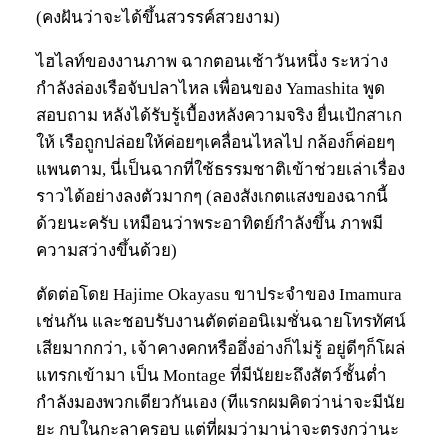
(คงฝันว่าจะได้ขึ้นสวรรค์สวยงาม)
ไฮไลท์ของงานภาพ ฉากตอนเช้าวันหนึ่ง ระหว่าง
กำลังล่องเรือจับปลาไหล เพื่อนของ Yamashita พูด
สอบถาม หลังได้รับรู้เบื้องหลังความจริง ยื่นเป้กสาเก
ให้ เรือถูกปล่อยให้ค่อยๆเคลื่อนไหลไป กล้องก็ค่อยๆ
แพนตาม, นี่เป็นฉากที่ใช้ธรรมชาติเข้าช่วยเล่าเรื่อง
ราวได้อย่างลงตัวมากๆ (ลองสังเกตแสงของฉากนี้
ด้วยนะครับ เหมือนว่าพระอาทิตย์กำลังขึ้น ภาพมี
ความสว่างขึ้นด้วย)
ตัดต่อโดย Hajime Okayasu ขาประจำของ Imamura
เช่นกัน และชอบรับงานตัดต่ออนิเมชั่นฉายโทรทัศน์
เสียมากกว่า, เจ้าคางคกหรืออึ่งอ่างก็ไม่รู้ อยู่ดีๆก็โผล่
แทรกเข้ามา เป็น Montage ที่มีนัยยะถึงสัตว์ชั้นต่ำ
กำลังมองพวกเดียวกันเอง (ทีแรกผมคิดว่าน่าจะมีนัย
ยะ กบในกะลาครอบ แต่ที่ผมว่ามาน่าจะตรงกว่านะ