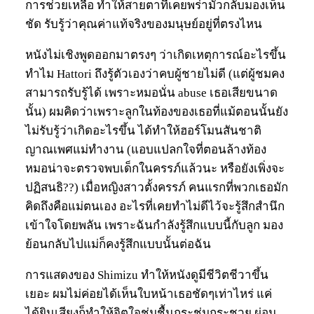
การช่วยเหลือ ทำให้สายตาที่เคยพร่ามัวกลับมองเห็น
ชัด รับรู้ว่าคุณค่าแท้จริงของมนุษย์อยู่ที่ตรงไหน
หนังไม่เชิงพูดออกมาตรงๆ ว่าเกิดเหตุการณ์อะไรขึ้น
ทำไม Hattori ถึงรู้ตัวเองว่าคบผู้ชายไม่ดี (แต่ผู้ชมคง
สามารถรับรู้ได้ เพราะหมอนั่น abuse เธอเสียขนาด
นั้น) ผมคิดว่าเพราะลูกในท้องของเธอที่แม้ตอนนั้นยัง
ไม่รับรู้ว่าเกิดอะไรขึ้น ได้ทำให้ฮอร์โมนสันชาติ
ญาณเพศแม่ทำงาน (แอบแปลกใจที่ตอนล้างท้อง
หมอน่าจะตรวจพบเด็กในครรภ์แล้วนะ หรือยังเพิ่งจะ
ปฏิสนธิ??) เมื่อหญิงสาวตั้งครรภ์ คนแรกที่พวกเธอมัก
คิดถึงคือแม่ตนเอง อะไรที่เคยทำไม่ดีไว้จะรู้สึกสำนึก
เข้าใจโดยพลัน เพราะฉันกำลังรู้สึกแบบนี้กับลูก มอง
ย้อนกลับไปแม่ก็คงรู้สึกแบบนั้นต่อฉัน
การแสดงของ Shimizu ทำให้หนังดูมีชีวิตชีวาขึ้น
เยอะ ผมไม่ค่อยได้เห็นใบหน้าเธอชัดๆเท่าไหร่ แค่
ได้ยินเสียงก็ทำให้จิตใจชุ่มชื้นกระชุ่มกระชวย ผ่อน