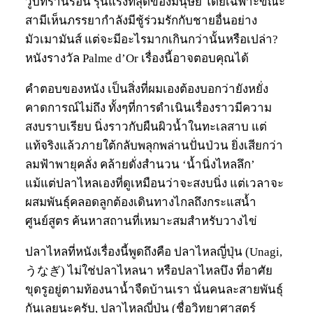
วูบที่ร่านร้อน รุนแรงที่สุดของมนุษย์ โดยเฉพาะขณะ
สามีเห็นภรรยากำลังมีชู้ร่วมรักกับชายอื่นอย่าง
มัวเมามันส์ แต่จะมีอะไรมากเกินกว่านั้นหรือเปล่า?
หนังรางวัล Palme d’Or เรื่องนี้อาจตอบคุณได้
คำตอบของหนัง เป็นสิ่งที่ผมเองต้องบอกว่ายังหยั่ง
คาดการณ์ไม่ถึง ทั้งๆที่การดำเนินเรื่องราวมีความ
สงบราบเรียบ นิ่งราวกับผืนผิวน้ำในทะเลสาบ แต่
แท้จริงแล้วภายใต้กลับพลุกพล่านปั่นป่วน ยิ่งเสียกว่า
ลมฟ้าพายุคลั่ง คล้ายดั่งสำนวน ‘น้ำนิ่งไหลลึก’
แม้แต่ปลาไหลเองที่ดูเหมือนว่าจะสงบนิ่ง แต่เวลาจะ
ผสมพันธุ์คลอดลูกต้องเดินทางไกลถึงกระแสน้ำ
ศูนย์สูตร ค้นหาสถานที่เหมาะสมสำหรับวางไข่
ปลาไหลที่หนังเรื่องนี้พูดถึงคือ ปลาไหลญี่ปุ่น (Unagi,
うなぎ) ไม่ใช่ปลาไหลนา หรือปลาไหลบึง ที่อาศัย
ขุดรูอยู่ตามท้องนาน้ำจืดบ้านเรา นั่นคนละสายพันธุ์
กันเลยนะครับ, ปลาไหลญี่ปุ่น (ชื่อวิทยาศาสตร์