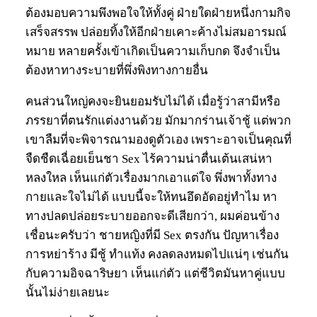
ต้องมอบความพึงพอใจให้ทั้งคู่ ฝ่ายใดฝ่ายหนึ่งกามกิจ
เสร็จสรรพ ปล่อยทิ้งให้อีกฝ่ายเคาะค้างไม่สมอารมณ์
หมาย หลายครั้งเข้าเกิดเป็นความเก็บกด จึงจำเป็น
ต้องหาทางระบายที่พึ่งพิงทางกายอื่น
คนส่วนใหญ่คงจะยินยอมรับไม่ได้ เมื่อรู้ว่าสามีหรือ
ภรรยาที่ตนรักแต่งงานด้วย มักมากร่านเจ้าชู้ แต่พวก
เขาลืมที่จะพิจารณามองดูตัวเอง เพราะอาจเป็นคุณที่
จืดชืดเฉื่อยเย็นชา Sex ไร้ความน่าตื่นเต้นเสน่หา
หลงใหล เห็นแก่ตัวเรื่องมากเอาแต่ใจ พึ่งพาทั้งทาง
กายและใจไม่ได้ แบบนี้จะให้ทนอึดอัดอยู่ทำไม หา
ทางปลดปล่อยระบายออกจะดีเสียกว่า, ผมค่อนข้าง
เชื่อนะครับว่า ชายหญิงที่มี Sex ตรงกัน ปัญหาเรื่อง
การหย่าร้าง มีชู้ ทำแท้ง คงลดลงหมดไปแน่ๆ เช่นกัน
กับความอิจฉาริษยา เห็นแก่ตัว แต่ชีวิตมันหาคู่แบบ
นั้นไม่ง่ายเลยนะ