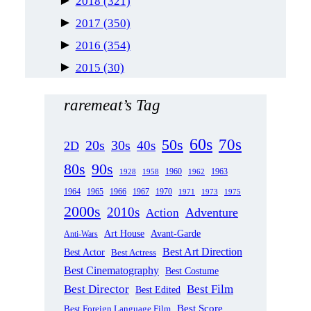
►
2018
(321)
►
2017
(350)
►
2016
(354)
►
2015
(30)
raremeat’s Tag
60s
70s
50s
20s
30s
40s
2D
80s
90s
1963
1958
1960
1962
1928
1965
1970
1964
1966
1967
1971
1973
1975
2000s
2010s
Adventure
Action
Art House
Avant-Garde
Anti-Wars
Best Art Direction
Best Actor
Best Actress
Best Cinematography
Best Costume
Best Director
Best Film
Best Edited
Best Score
Best Foreign Language Film