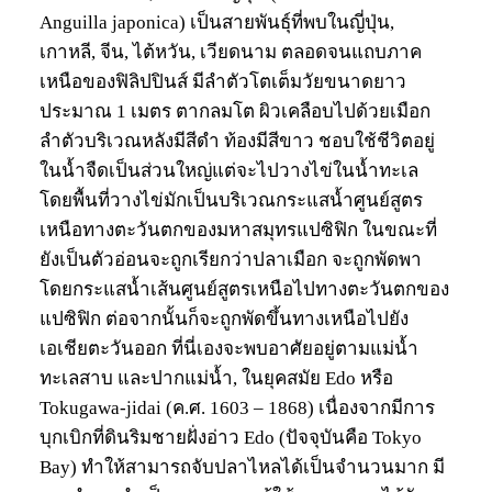
Anguilla japonica) เป็นสายพันธุ์ที่พบในญี่ปุ่น,
เกาหลี, จีน, ไต้หวัน, เวียดนาม ตลอดจนแถบภาค
เหนือของฟิลิปปินส์ มีลำตัวโตเต็มวัยขนาดยาว
ประมาณ 1 เมตร ตากลมโต ผิวเคลือบไปด้วยเมือก
ลำตัวบริเวณหลังมีสีดำ ท้องมีสีขาว ชอบใช้ชีวิตอยู่
ในน้ำจืดเป็นส่วนใหญ่แต่จะไปวางไข่ในน้ำทะเล
โดยพื้นที่วางไข่มักเป็นบริเวณกระแสน้ำศูนย์สูตร
เหนือทางตะวันตกของมหาสมุทรแปซิฟิก ในขณะที่
ยังเป็นตัวอ่อนจะถูกเรียกว่าปลาเมือก จะถูกพัดพา
โดยกระแสน้ำเส้นศูนย์สูตรเหนือไปทางตะวันตกของ
แปซิฟิก ต่อจากนั้นก็จะถูกพัดขึ้นทางเหนือไปยัง
เอเชียตะวันออก ที่นี่เองจะพบอาศัยอยู่ตามแม่น้ำ
ทะเลสาบ และปากแม่น้ำ, ในยุคสมัย Edo หรือ
Tokugawa-jidai (ค.ศ. 1603 – 1868) เนื่องจากมีการ
บุกเบิกที่ดินริมชายฝั่งอ่าว Edo (ปัจจุบันคือ Tokyo
Bay) ทำให้สามารถจับปลาไหลได้เป็นจำนวนมาก มี