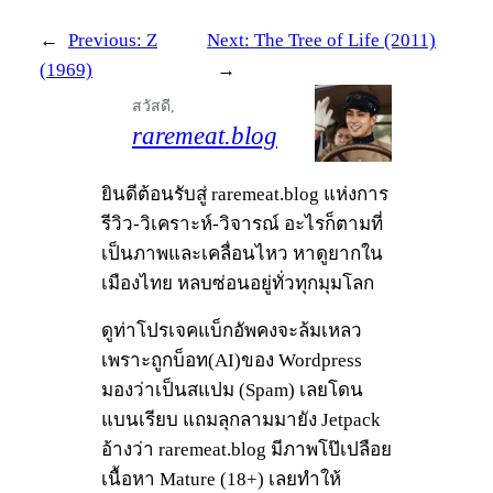
←
Previous:
Z
Next:
The Tree of Life (2011)
(1969)
→
สวัสดี,
raremeat.blog
ยินดีต้อนรับสู่ raremeat.blog แห่งการ
รีวิว-วิเคราะห์-วิจารณ์ อะไรก็ตามที่
เป็นภาพและเคลื่อนไหว หาดูยากใน
เมืองไทย หลบซ่อนอยู่ทั่วทุกมุมโลก
ดูท่าโปรเจคแบ็กอัพคงจะล้มเหลว
เพราะถูกบ็อท(AI)ของ Wordpress
มองว่าเป็นสแปม (Spam) เลยโดน
แบนเรียบ แถมลุกลามมายัง Jetpack
อ้างว่า raremeat.blog มีภาพโป๊เปลือย
เนื้อหา Mature (18+) เลยทำให้