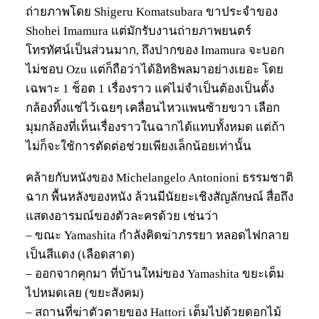
ถ่ายภาพโดย Shigeru Komatsubara ขาประจำของ
Shohei Imamura แต่มักรับงานถ่ายภาพยนตร์
โทรทัศน์เป็นส่วนมาก, ถึงปากของ Imamura จะบอก
ไม่ชอบ Ozu แต่ก็ถือว่าได้อิทธิพลมาอย่างเยอะ โดย
เฉพาะ 1 ช็อต 1 เรื่องราว แค่ไม่จำเป็นต้องเป็นตั้ง
กล้องทิ้งแช่ไว้เฉยๆ เคลื่อนไหวแพนซ้ายขวา เลือก
มุมกล้องที่เห็นเรื่องราวในฉากได้แทบทั้งหมด แต่ถ้า
ไม่ก็จะใช้การตัดต่อช่วยเพียงเล็กน้อยเท่านั้น
คล้ายกับหนังของ Michelangelo Antonioni ธรรมชาติ
ฉาก พื้นหลังของหนัง ล้วนมีนัยยะเชิงสัญลักษณ์ สื่อถึง
แสดงอารมณ์ของตัวละครด้วย เช่นว่า
– ขณะ Yamashita กำลังคิดฆ่าภรรยา หลอดไฟกลาย
เป็นสีแดง (เลือดสาด)
– ออกจากคุกมา ที่บ้านใหม่ของ Yamashita ขยะเต็ม
ไปหมดเลย (ขยะสังคม)
– สถานที่ฆ่าตัวตายของ Hattori เต็มไปด้วยดอกไม้