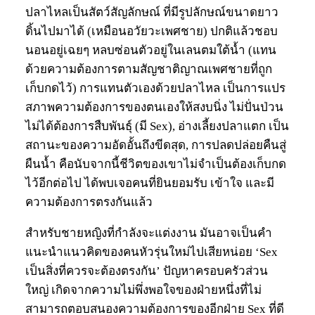
ปลาไหลเป็นสัตว์สัญลักษณ์ ที่มีรูปลักษณ์ขนาดยาว
ดิ้นไปมาได้ (เหมือนอวัยวะเพศชาย) ปกติแล้วชอบ
นอนอยู่เฉยๆ หลบซ่อนตัวอยู่ในเลนตมใต้น้ำ (แทน
ด้วยความต้องการตามสัญชาติญาณเพศชายที่ถูก
เก็บกดไว้) การแทนตัวเองด้วยปลาไหล เป็นการแปร
สภาพความต้องการของตนเองให้สงบนิ่ง ไม่ปั่นป่วน
ไม่ได้ต้องการสืบพันธุ์ (มี Sex), อ่างเลี้ยงปลาแตก เป็น
สถานะของความอัดอั้นถึงขีดสุด, การปลดปล่อยคืนสู่
ผืนน้ำ คือนับจากนี้ชีวิตของเขาไม่จำเป็นต้องเก็บกด
ไว้อีกต่อไป ได้พบเจอคนที่ยินยอมรับ เข้าใจ และมี
ความต้องการตรงกันแล้ว
สำหรับชายหญิงที่กำลังจะแต่งงาน มันอาจเป็นคำ
แนะนำแนวคิดของคนหัวรุ่นใหม่ไปเสียหน่อย ‘Sex
เป็นสิ่งที่ควรจะต้องตรงกัน’ ปัญหาครอบครัวส่วน
ใหญ่ เกิดจากความไม่พึ่งพอใจของฝ่ายหนึ่งที่ไม่
สามารถตอบสนองความต้องการของอีกฝ่าย Sex ที่ดี