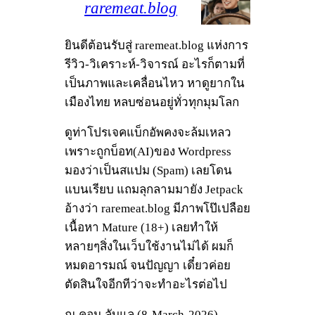
raremeat.blog
ยินดีต้อนรับสู่ raremeat.blog แห่งการ
รีวิว-วิเคราะห์-วิจารณ์ อะไรก็ตามที่
เป็นภาพและเคลื่อนไหว หาดูยากใน
เมืองไทย หลบซ่อนอยู่ทั่วทุกมุมโลก
ดูท่าโปรเจคแบ็กอัพคงจะล้มเหลว
เพราะถูกบ็อท(AI)ของ Wordpress
มองว่าเป็นสแปม (Spam) เลยโดน
แบนเรียบ แถมลุกลามมายัง Jetpack
อ้างว่า raremeat.blog มีภาพโป๊เปลือย
เนื้อหา Mature (18+) เลยทำให้
หลายๆสิ่งในเว็บใช้งานไม่ได้ ผมก็
หมดอารมณ์ จนปัญญา เดี๋ยวค่อย
ตัดสินใจอีกทีว่าจะทำอะไรต่อไป
ณ.คอน ลับแล (8-March-2026)