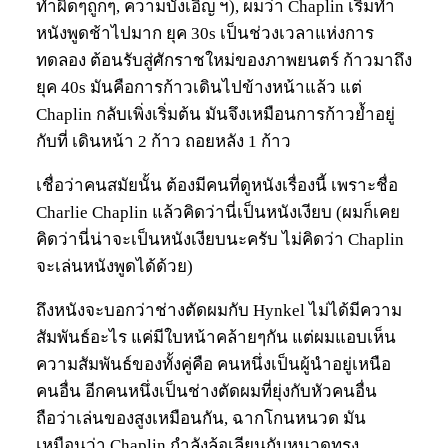
ทำผิดๆถูกๆ, ความบังเอิญ ฯ), ผมว่า Chaplin เริ่มทำ
หนังพูดช้าไปมาก ยุค 30s เป็นช่วงเวลาแห่งการ
ทดลอง ต้อนรับสู่ศักราชใหม่ของภาพยนตร์ ก้าวมาถึง
ยุค 40s มันคือการก้าวเดินไปข้างหน้าแล้ว แต่
Chaplin กลับเพิ่งเริ่มต้น มันจึงเหมือนการก้าวย้ำอยู่
กับที่ เดินหน้า 2 ก้าว ถอยหลัง 1 ก้าว
เชื่อว่าคนสมัยนั้น ต้องมีคนที่ดูหนังเรื่องนี้ เพราะชื่อ
Charlie Chaplin แล้วคิดว่านี่เป็นหนังเงียบ (ผมก็เคย
คิดว่านี่น่าจะเป็นหนังเงียบนะครับ ไม่คิดว่า Chaplin
จะเล่นหนังพูดได้ด้วย)
ถึงหนังจะบอกว่าช่างตัดผมกับ Hynkel ไม่ได้มีความ
สัมพันธ์อะไร แค่มีใบหน้าคล้ายๆกัน แต่ผมแอบเห็น
ความสัมพันธ์ของทั้งคู่คือ คนหนึ่งเป็นผู้นำอยู่เหนือ
คนอื่น อีกคนหนึ่งเป็นช่างตัดผมที่ยุ่งกับหัวคนอื่น
ถือว่าเล่นของสูงเหมือนกัน, ฉากโกนหนวด มัน
เหมือนว่า Chaplin กำลังล้อเลียนกับหนวดทรง