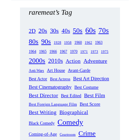
raremeat’s Tag
60s
70s
50s
20s
30s
40s
2D
80s
90s
1963
1958
1960
1962
1928
1965
1970
1964
1966
1967
1971
1973
1975
2000s
2010s
Adventure
Action
Art House
Avant-Garde
Anti-Wars
Best Art Direction
Best Actor
Best Actress
Best Cinematography
Best Costume
Best Director
Best Film
Best Edited
Best Score
Best Foreign Language Film
Best Writing
Biographical
Comedy
Black Comedy
Crime
Coming-of-Age
Courtroom