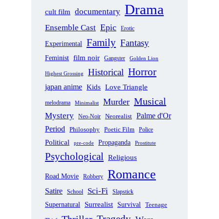
Drama
documentary
cult film
Epic
Ensemble Cast
Erotic
Family
Fantasy
Experimental
film noir
Feminist
Gangster
Golden Lion
Horror
Historical
Highest Grossing
japan anime
Love Triangle
Kids
Musical
Murder
melodrama
Minimalist
Mystery
Palme d'Or
Neorealist
Neo-Noir
Period
Philosophy
Poetic Film
Police
Political
Propaganda
pre-code
Prostitute
Psychological
Religious
Romance
Road Movie
Robbery
Sci-Fi
Satire
School
Slapstick
Supernatural
Surrealist
Survival
Teenage
Tragedy
Thriller