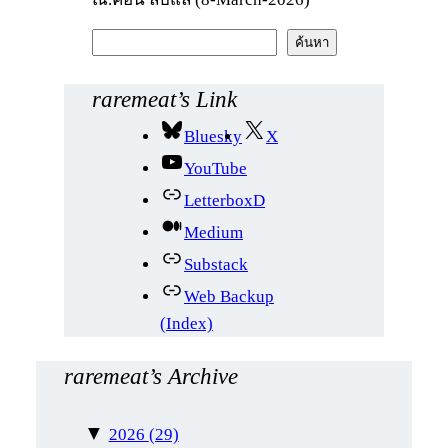
ค้
ค้นหา
น
ห
raremeat’s Link
า
Bluesky
X
YouTube
LetterboxD
Medium
Substack
Web Backup
(Index)
raremeat’s Archive
▼
2026
(29)