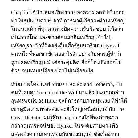
Chaplin ได้นำเสนอเรื่องราวของความคอรัปชั่นออก
มาในรูปแบบต่างๆ อาทิ การหาผู้เสียสละผ่านเหรียญ
ในขนมเค้ก ที่ทุกคนต่างปัดความรับผิดชอบ นี่ถือว่า
เป็นการ
โกง
และช่างตัดผมก็
กิน
เหรียญเข้าไป,
เหรียญรางวัลที่ติดอยู่เต็มเสื้อรัฐมนตรีของ Hynkel
คนหนึ่ง ที่พอเขาขัดคออะไรสักอย่างกับท่านผู้นำ ก็
ถูกปลดเหรียญ แม้แต่กระดุมติดเสื้อก็โดนดึงออกไป
ด้วย จนแทบเปลือยเปล่าไม่เหลืออะไร
ถ่ายภาพโดย Karl Struss และ Roland Totheroh, กับ
คนที่เคยดู Triumph of the Will มาแล้ว ในฉากกล่าว
สุนทรพจน์ของ Hitler จะมีการถ่ายภาพมุมเงย ที่ทำให้
เขาดูมีความทรงพลังและยิ่งใหญ่เหนือมนุษย์ กับ The
Great Dictator ผมรู้สึก Chaplin จงใจที่จะถ่ายฉาก
กล่าวสุนทรพจน์ของ Hynkel ในระดับสายตา เพื่อ
แสดงถึงความเท่าเทียมกันของมนุษย์, ซึ่งเรื่องราว