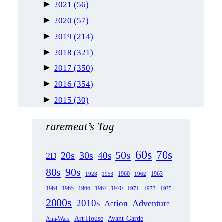
►
2021
(56)
►
2020
(57)
►
2019
(214)
►
2018
(321)
►
2017
(350)
►
2016
(354)
►
2015
(30)
raremeat’s Tag
60s
70s
50s
20s
30s
40s
2D
80s
90s
1963
1958
1960
1962
1928
1965
1970
1964
1966
1967
1971
1973
1975
2000s
2010s
Adventure
Action
Art House
Avant-Garde
Anti-Wars