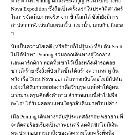
ทาง ทำให้ Ponting ตกลงเซ็นสัญญาร่วมไปกับ Terra
Nova Expedition ซึ่งถือเป็นครั้งแรกในประวัติศาสตร์
ในการจัดเก็บภาพจริงๆจากขั้วโลกใต้ ซึ่งก็ยังมีการ
ล่าปลาวาฬ, เล่นกับเพนกวิ้น, แมวน้ำ, นกสกัว, Fauna
ฯ
นับเป็นความโชคดี (หรือร้ายก็ไม่รู้นะ) ที่กัปตัน Scott
ไม่ได้นำพา Ponting ร่วมออกเดินทางสู่ใจกลาง
แอนตาร์กติกา ทอดทิ้งเขาไว้เบื้องหลังเฝ้ารอคอย
ข่าวดี/ร้าย ซึ่งสิ่งที่บังเกิดขึ้นได้สร้างความหดหู่ สิ้น
หวัง เรือ Terra Nova ออกเดินทางกลับโดยไม่มีกัปตัน
แม้จะได้รับการยกย่องว่าคือวีรบุรุษ แต่ก็ทำให้ผู้คน
มากมายครุ่นคิดตั้งคำถาม สำรวจแบบนี้ทำไปเพื่อ
อะไร? ได้รับผลตอบแทนใดๆกลับคืนมาหรือเปล่า?
เมื่อ Ponting เดินทางกลับสู่ประเทศอังกฤษ พยายามที่
จะตัดต่อร้อยเรียงเป็นภาพยนตร์ แต่ติดขัดไม่มีเงิน
ทุน ประกอบการมาถึงของสงครามโลกครั้งที่หนึ่ง