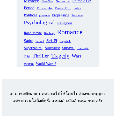
Mystery
Palme d'Or
Neorealist
Neo-Noir
Period
Philosophy
Poetic Film
Police
Political
Propaganda
pre-code
Prostitute
Psychological
Religious
Romance
Road Movie
Robbery
Sci-Fi
Satire
School
Slapstick
Supernatural
Surrealist
Survival
Teenage
Tragedy
Thriller
Wars
Thief
World Wars 2
Western
สามารถคัทลอกบทความไปใช้โดยไม่ต้องขออนุญาต
แค่รบกวนใส่ลิ้งค์หรือแหล่งอ้างอิงสักหน่อยนะครับ