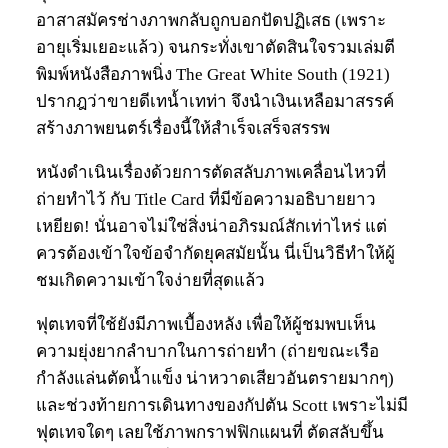
อาสาสมัครช่างภาพกลับถูกบอกปัดปฏิเสธ (เพราะ
อายุเริ่มเยอะแล้ว) จนกระทั่งเขาตัดสินใจรวมเล่มตี
พิมพ์หนังสือภาพนิ่ง The Great White South (1921)
ปรากฎว่าขายดีเทน้ำเทท่า จึงนำเงินเหลือมาสรรค์
สร้างภาพยนตร์เรื่องนี้ให้สำเร็จเสร็จสรรพ
หนังดำเนินเรื่องด้วยการตัดสลับภาพเคลื่อนไหวที่
ถ่ายทำไว้ กับ Title Card ที่มีข้อความอธิบายยาว
เหยียด! นั่นอาจไม่ใช่สิ่งน่าอภิรมณ์สักเท่าไหร่ แต่
ควรต้องเข้าใจข้อจำกัดยุคสมัยนั้น นี่เป็นวิธีทำให้ผู้
ชมเกิดความเข้าใจง่ายที่สุดแล้ว
ฟุตเทจที่ใช้ยังมีภาพเบื้องหลัง เพื่อให้ผู้ชมพบเห็น
ความยุ่งยากลำบากในการถ่ายทำ (ถ่ายขณะเรือ
กำลังแล่นตัดน้ำแข็ง น่าหวาดเสียวอันตรายมากๆ)
และช่วงท้ายการเดินทางของกัปตัน Scott เพราะไม่มี
ฟุตเทจใดๆ เลยใช้ภาพกราฟฟิกแผนที่ ตัดสลับขึ้น