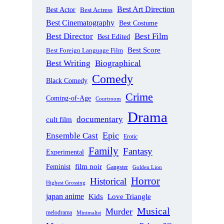
Best Art Direction
Best Actor
Best Actress
Best Cinematography
Best Costume
Best Director
Best Film
Best Edited
Best Score
Best Foreign Language Film
Best Writing
Biographical
Comedy
Black Comedy
Crime
Coming-of-Age
Courtroom
Drama
documentary
cult film
Epic
Ensemble Cast
Erotic
Family
Fantasy
Experimental
film noir
Feminist
Gangster
Golden Lion
Horror
Historical
Highest Grossing
japan anime
Love Triangle
Kids
Musical
Murder
melodrama
Minimalist