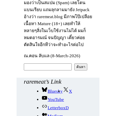
มองว่าเป็นสแปม (Spam) เลยโดน
แบนเรียบ แถมลุกลามมายัง Jetpack
อ้างว่า raremeat.blog มีภาพโป๊เปลือย
เนื้อหา Mature (18+) เลยทำให้
หลายๆสิ่งในเว็บใช้งานไม่ได้ ผมก็
หมดอารมณ์ จนปัญญา เดี๋ยวค่อย
ตัดสินใจอีกทีว่าจะทำอะไรต่อไป
ณ.คอน ลับแล (8-March-2026)
ค้
ค้นหา
น
ห
raremeat’s Link
า
Bluesky
X
YouTube
LetterboxD