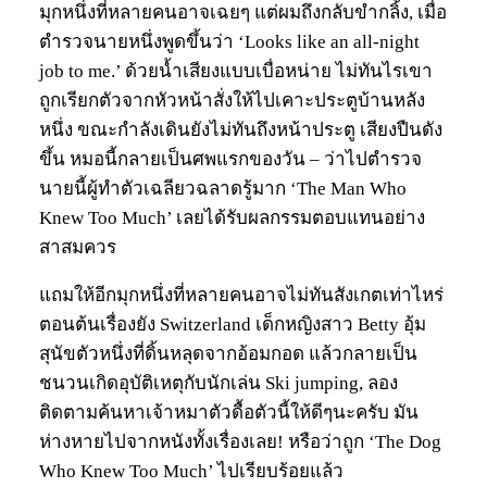
มุกหนึ่งที่หลายคนอาจเฉยๆ แต่ผมถึงกลับขำกลิ้ง, เมื่อ
ตำรวจนายหนึ่งพูดขึ้นว่า ‘Looks like an all-night
job to me.’ ด้วยน้ำเสียงแบบเบื่อหน่าย ไม่ทันไรเขา
ถูกเรียกตัวจากหัวหน้าสั่งให้ไปเคาะประตูบ้านหลัง
หนึ่ง ขณะกำลังเดินยังไม่ทันถึงหน้าประตู เสียงปืนดัง
ขึ้น หมอนี้กลายเป็นศพแรกของวัน
–
ว่าไปตำรวจ
นายนี้ผู้ทำตัวเฉลียวฉลาดรู้มาก ‘The Man Who
Knew Too Much’ เลยได้รับผลกรรมตอบแทนอย่าง
สาสมควร
แถมให้อีกมุกหนึ่งที่หลายคนอาจไม่ทันสังเกตเท่าไหร่
ตอนต้นเรื่องยัง Switzerland เด็กหญิงสาว Betty อุ้ม
สุนัขตัวหนึ่งที่ดิ้นหลุดจากอ้อมกอด แล้วกลายเป็น
ชนวนเกิดอุบัติเหตุกับนักเล่น Ski jumping, ลอง
ติดตามค้นหาเจ้าหมาตัวดื้อตัวนี้ให้ดีๆนะครับ มัน
ห่างหายไปจากหนังทั้งเรื่องเลย! หรือว่าถูก ‘The Dog
Who Knew Too Much’ ไปเรียบร้อยแล้ว