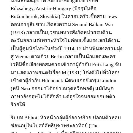
นักแสดงสัญชาติ Austro-Hungarian เกิดที่
Rózsahegy, Austria-Hungary (ปัจจุบันคือ
Ružomberok, Slovakia) ในครอบครัวเชื้อสาย Jews
ตอนอายุสิบขวบเกิดสงคราม Second Balkan War
(1913) กลายเป็นยุวชนทหารสังกัดหน่วยรบด้าน
ตะวันออก แต่เพราะหัวใจไม่ค่อยแข็งแรงเลยได้งาน
เป็นผู้คุมนักโทษในช่วงปี 1914-15 ผ่านพ้นสงครามมุ่ง
สู่ Vienna ตามด้วย Berlin กลายเป็นนักแสดงละคร
เวทีมีชื่อเสียงพอสมควร เข้าตาผู้กำกับ Fritz Lang จับ
มาแสดงภาพยนตร์เรื่อง M (1931) โด่งดังไปทั่วโลก!
เข้าตาผู้กำกับ Hitchcock นัดพบเจอยังกรุง London
(หนี Nazi ออกมาได้อย่างหวุดหวิดพอดี) แม้ยังพูด
ภาษาอังกฤษไม่ได้สักคำ แต่ถูกใจจนยอมยกบทตัว
ร้ายให้
รับบท Abbott หัวหน้ากลุ่มผู้ก่อการร้าย ปลอมตัวหลบ
ซ่อนอยู่ในโบสถ์ลัทธิบูชาพระอาทิตย์ (The