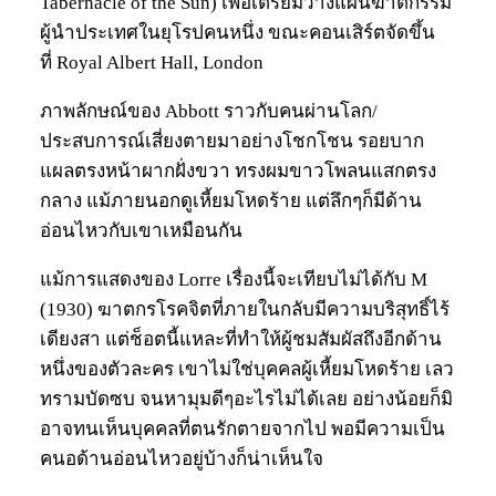
Tabernacle of the Sun) เพื่อเตรียมวางแผนฆาตกรรม
ผู้นำประเทศในยุโรปคนหนึ่ง ขณะคอนเสิร์ตจัดขึ้น
ที่ Royal Albert Hall, London
ภาพลักษณ์ของ Abbott ราวกับคนผ่านโลก/
ประสบการณ์เสี่ยงตายมาอย่างโชกโชน รอยบาก
แผลตรงหน้าผากฝั่งขวา ทรงผมขาวโพลนแสกตรง
กลาง แม้ภายนอกดูเหี้ยมโหดร้าย แต่ลึกๆก็มีด้าน
อ่อนไหวกับเขาเหมือนกัน
แม้การแสดงของ Lorre เรื่องนี้จะเทียบไม่ได้กับ M
(1930) ฆาตกรโรคจิตที่ภายในกลับมีความบริสุทธิ์ไร้
เดียงสา แต่ช็อตนี้แหละที่ทำให้ผู้ชมสัมผัสถึงอีกด้าน
หนึ่งของตัวละคร เขาไม่ใช่บุคคลผู้เหี้ยมโหดร้าย เลว
ทรามบัดซบ จนหามุมดีๆอะไรไม่ได้เลย อย่างน้อยก็มิ
อาจทนเห็นบุคคลที่ตนรักตายจากไป พอมีความเป็น
คนอด้านอ่อนไหวอยู่บ้างก็น่าเห็นใจ