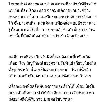
ไดเรคชั่นคือการค่อยๆเปิดเผยบางสิ่งอย่างให้ผู้ชมได้
พบเห็นทีละเล็กละน้อย จากมุมเล็กๆขยายวงกว้าง
ภาพรวม แต่ก็แอบแฝงนัยยะความสำคัญบางสิ่งอย่าง
ไว้ ซึ่งบางคนก็จะครุ่นคิดจนเพ้อคลั่ง แอบอ้างว่าล่วง
รู้ทั้งหมด แท้จริงคือ ‘ตาบอดคลำช้าง’ เพียงบางส่วน
เท่านั้นที่สัมผัสต้อง กลับอ้างว่าเข้าใจทุกสิ่งอย่าง
ผมมีความพิศวงกับเจ้านิตติ้งแกล้งเล่นนี้เหลือเกิน
เพื่ออะไร? สัญลักษณ์ของความสัมพันธ์ เกี่ยวเนื่องกัน
ทั้งๆก่อนหน้านี้เคยเป็นคนแปลกหน้า วินาทีนี้กลับ
สนิทสนมพัวพันถึงขนาดแก่งแย่งชิงภรรยากันเลย
หรือจะมองที่ผลลัพท์ของการกระทำก็ได้ เชื่อมโยงใย
อย่างเยิ่นยืดยาว ทำให้ต้องติดตามสาวถึงต้นตอ ทุก
สิ่งอย่างถึงได้รับการเปิดเผยไขปริศนา