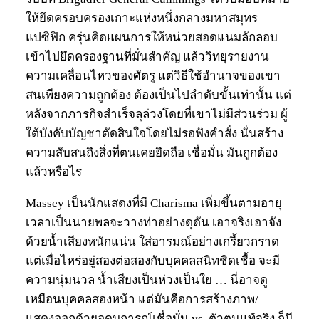
ให้ยึดครอบครองเกาะแห่งหนึ่งกลางมหาสมุทร
แปซิฟิก ครุ่นคิดแผนการให้หน่วยสอดแนมลักลอบ
เข้าไปยึดครองฐานที่มั่นสำคัญ แล้ววิทยุรายงาน
ความเคลื่อนไหวของศัตรู แต่วิธีใช้อำนาจของเขา
สนเพียงความถูกต้อง ต้องเป็นไปลำดับขั้นเท่านั้น แต่
หลังจากภารกิจสำเร็จลุล่วงโดยที่เขาไม่มีส่วนร่วม ผู้
ใต้บังคับบัญชาตัดสินใจโดยไม่รอฟังคำสั่ง นั่นสร้าง
ความสับสนถึงสิ่งที่ตนเคยยึดถือ เชื่อมั่น มันถูกต้อง
แล้วหรือไร
Massey เป็นนักแสดงที่มี Charisma เพิ่มขึ้นตามอายุ
เวลาเป็นนายพลจะวางท่าอย่างดุดัน เอาจริงเอาจัง
ด้วยน้ำเสียงหนักแน่น ใส่อารมณ์อย่างเกรี้ยวกราด
แต่เมื่อไหร่อยู่สองต่อสองกับบุคคลสนิทชิดเชื้อ จะมี
ความนุ่มนวล น้ำเสียงเป็นห่วงเป็นใย … นี่อาจดู
เหมือนบุคคลสองหน้า แต่มันคือการสร้างภาพ/
แสดงออกด้วยอุดมการณ์เชื่อมั่น vs. ตัวตนแท้จริง ก็มี