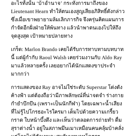
อะไรทั้งนั้น ‘บ้าอำนาจ’ กระทั่งการมาถึงของ
Lieutenant Hearn ทำให้ตนเองสูญเสียอภิสิทธิ์ดังกล่าว
ซึ่งเมื่อเขาพยายามล้มเลิกภารกิจ จึงครุ่นคิดแผนการ
กำจัดอีกฝั่งฝ่ายให้พ้นทาง แล้วนำพาตนเองไปให้ถึง
จุดสูงสุด เป้าหมายปลายทาง
เกร็ด: Marlon Brando เคยได้รับการทาบทามบทบาท
นี้ แต่ผู้กำกับ Raoul Walsh เคยร่วมงานกับ Aldo Ray
มาแล้วหลายครั้ง เลยอยากได้นักแสดงขาประจำ
มากกว่า
การแสดงของ Ray อาจไม่ใช่ระดับ Superstar โด่งดัง
ค้างฟ้า แต่ต้องถือว่ามีภาพลักษณ์ที่น่าจดจำ ร่างกาย
กำยำบึกบึน (เพราะเป็นนักกีฬา) โดยเฉพาะน้ำเสียง
ที่ไม่รู้ไปโกรธอะไรใครมา เต็มไปด้วยความเกรี้ยว
กราด ใบหน้าบึ้งตึง และเห็นว่าตลอดการถ่ายทำ ดื่ม
สุราต่างน้ำ อยู่ในสภาพมึนเมาเหมือนคนคลุ้มบ้าคลั่ง