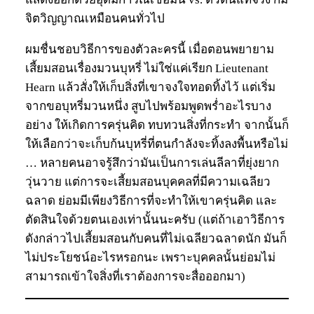
จิตวิญญาณเหมือนคนทั่วไป
ผมชื่นชอบวิธีการของตัวละครนี้ เมื่อตอนพยายาม
เสี้ยมสอนเรื่องมวนบุหรี่ ไม่ใช่แค่เรียก Lieutenant
Hearn แล้วสั่งให้เก็บสิ่งที่เขาจงใจทอดทิ้งไว้ แต่เริ่ม
จากขอบุหรี่มวนหนึ่ง สูบไปพร้อมพูดพร่ำอะไรบาง
อย่าง ให้เกิดการครุ่นคิด ทบทวนสิ่งที่กระทำ จากนั้นก็
ให้เลือกว่าจะเก็บก้นบุหรี่ที่ตนกำลังจะทิ้งลงพื้นหรือไม่
… หลายคนอาจรู้สึกว่ามันเป็นการเล่นลีลาที่ยุ่งยาก
วุ่นวาย แต่การจะเสี้ยมสอนบุคคลที่มีความเฉลียว
ฉลาด ย่อมมีเพียงวิธีการที่จะทำให้เขาครุ่นคิด และ
ตัดสินใจด้วยตนเองเท่านั้นนะครับ (แต่ถ้าเอาวิธีการ
ดังกล่าวไปเสี้ยมสอนกับคนที่ไม่เฉลียวฉลาดนัก มันก็
ไม่ประโยชน์อะไรหรอกนะ เพราะบุคคลนั้นย่อมไม่
สามารถเข้าใจสิ่งที่เราต้องการจะสื่อออกมา)