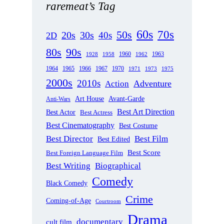
raremeat’s Tag
60s
70s
50s
20s
30s
40s
2D
80s
90s
1963
1958
1960
1962
1928
1965
1970
1964
1966
1967
1971
1973
1975
2000s
2010s
Adventure
Action
Art House
Avant-Garde
Anti-Wars
Best Art Direction
Best Actor
Best Actress
Best Cinematography
Best Costume
Best Director
Best Film
Best Edited
Best Score
Best Foreign Language Film
Best Writing
Biographical
Comedy
Black Comedy
Crime
Coming-of-Age
Courtroom
Drama
documentary
cult film