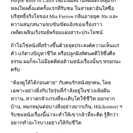
Purple Rose of Cairo ถือเป็นผลงานที่ผมตกหลุมรัก
หลงใหลตั้งแต่ครั้งแรกที่รับชม ในสายตาอันใสซื่อ
บริสุทธิ์จริงใจของ Mia Farrow กลิ่นอายยุค 30s และ
ความสนุกสนานขบขันขัดแย้งของเรื่องราว
เพลิดเพลินเริงรมย์พร้อมแฝงสาระประโยชน์
ถ้าไม่ใช่หนังที่สร้างขึ้นด้วยจุดประสงค์ความเห็นแก่
ตัว แก้ต่างปัญหาชีวิต หรือปลูกฝังทัศนคติไร้ซึ่งศีล
ธรรม ผมก็จะไม่มีอคติต่อต้านหนังเรื่องนั้นๆ หรอกนะ
ครับ
“ต้องดูให้ได้ก่อนตาย” กับคนรักหนังทุกคน, โดย
เฉพาะอย่างยิ่งกับวัยรุ่นที่กำลังอยู่ในช่วงเพ้อฝัน
หวาน, หวาดกลัวเกรงที่จะเติบโตใช้ชีวิต ออกจาก
บ้าน, หมกหมุ่นต่อบางสิ่งอย่างมากเกิน, Hikikomori ฯ
รับชมหนังเรื่องนี้น่าจะทำให้เขากล้าที่จะคิด รู้สึกว่า
อยากทำอะไรบางอย่างให้กับชีวิต