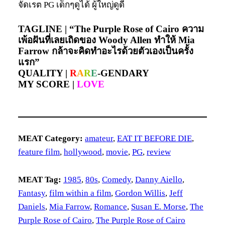
จัดเรต PG เด็กๆดูได้ ผู้ใหญ่ดูดี
TAGLINE |
“The Purple Rose of Cairo ความ
เพ้อฝันที่เลยเถิดของ Woody Allen ทำให้ Mia
Farrow กล้าจะคิดทำอะไรด้วยตัวเองเป็นครั้ง
แรก”
QUALITY |
R
A
R
E
-GENDARY
MY SCORE |
LOVE
MEAT Category:
amateur
, 
EAT IT BEFORE DIE
, 
feature film
, 
hollywood
, 
movie
, 
PG
, 
review
MEAT Tag:
1985
, 
80s
, 
Comedy
, 
Danny Aiello
, 
Fantasy
, 
film within a film
, 
Gordon Willis
, 
Jeff
Daniels
, 
Mia Farrow
, 
Romance
, 
Susan E. Morse
, 
The
Purple Rose of Cairo
, 
The Purple Rose of Cairo