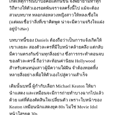
เกิดเหตุการณ์บ้าบอคอแตกนี้ขึ้น จึงพยายามทำทุก
วิถีทางให้ตัวเองรอดพ้นจราจลครั้งนี้ไป แม้จะต้อง
สวมบทบาท หลอกล่อหลวงหญิงสาวให้หลงเชื่อใจ
(แต่ผมเชื่อว่าสิ่งที่เขาคิดพูด น่าจะมีความจริงใจแฝง
อยู่บ้างนะ)
บทบาทนี้ของ Daniels ต้องถือว่าเป็นการแจ้งเกิดให้
เขาเลยละ สองตัวละครที่มีใบหน้าคล้ายคลึง แต่กลับ
มีความตรงกันข้ามทุกสิ่งอย่าง ซึ่งการกระทำตอนจบ
ของตัวละครนี้ ถือว่าสะท้อนค่านิยม Hollywood
สำหรับคนหนุ่มสาวผู้มีความใฝ่ฝัน จำต้องทอดทิ้ง
หลายสิ่งอย่างเพื่อให้ตัวเองไปสู่ความสำเร็จ
เดิมนั้นบทนี้ ผู้กำกับเลือก Michael Keaton ให้มา
นำแสดง และเหมือนจะมีการถ่ายทำบางฉากไปแล้ว
ด้วย แต่ที่ต้องตัดสินใจเปลี่ยนตัว เพราะใบหน้าของ
Keaton เหมือนนักแสดงยุค 80s ไม่ใช่ Movie Idol
หน้าใสๆยุค 30s