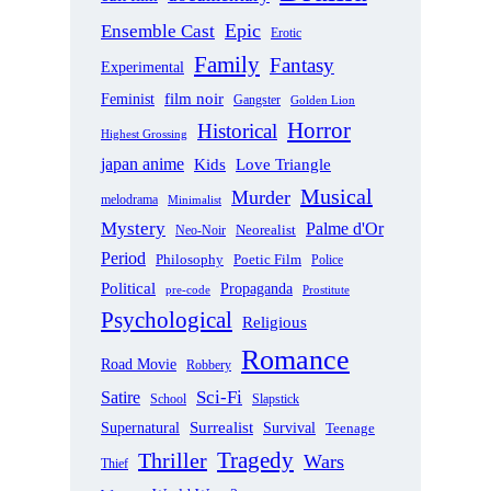
Epic
Ensemble Cast
Erotic
Family
Fantasy
Experimental
film noir
Feminist
Gangster
Golden Lion
Horror
Historical
Highest Grossing
japan anime
Love Triangle
Kids
Musical
Murder
melodrama
Minimalist
Mystery
Palme d'Or
Neorealist
Neo-Noir
Period
Philosophy
Poetic Film
Police
Political
Propaganda
pre-code
Prostitute
Psychological
Religious
Romance
Road Movie
Robbery
Sci-Fi
Satire
School
Slapstick
Supernatural
Surrealist
Survival
Teenage
Tragedy
Thriller
Wars
Thief