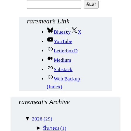
ค้
ค้นหา
น
ห
raremeat’s Link
า
Bluesky
X
YouTube
LetterboxD
Medium
Substack
Web Backup
(Index)
raremeat’s Archive
▼
2026
(29)
►
มีนาคม
(1)