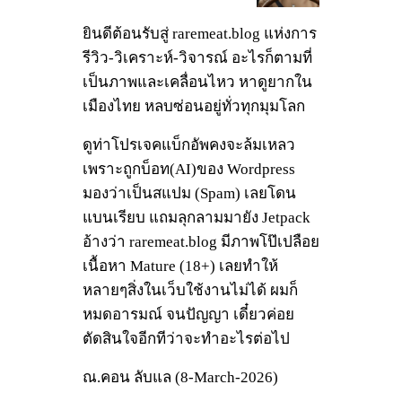
ยินดีต้อนรับสู่ raremeat.blog แห่งการ
รีวิว-วิเคราะห์-วิจารณ์ อะไรก็ตามที่
เป็นภาพและเคลื่อนไหว หาดูยากใน
เมืองไทย หลบซ่อนอยู่ทั่วทุกมุมโลก
ดูท่าโปรเจคแบ็กอัพคงจะล้มเหลว
เพราะถูกบ็อท(AI)ของ Wordpress
มองว่าเป็นสแปม (Spam) เลยโดน
แบนเรียบ แถมลุกลามมายัง Jetpack
อ้างว่า raremeat.blog มีภาพโป๊เปลือย
เนื้อหา Mature (18+) เลยทำให้
หลายๆสิ่งในเว็บใช้งานไม่ได้ ผมก็
หมดอารมณ์ จนปัญญา เดี๋ยวค่อย
ตัดสินใจอีกทีว่าจะทำอะไรต่อไป
ณ.คอน ลับแล (8-March-2026)