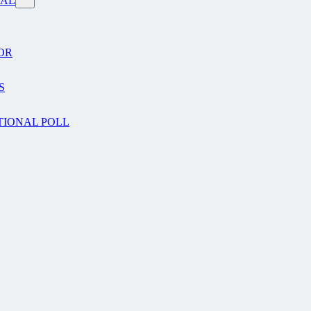
VAL
OR
S
TIONAL POLL