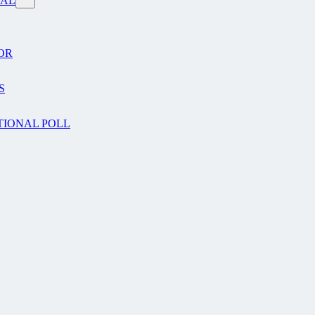
VAL
OR
S
TIONAL POLL