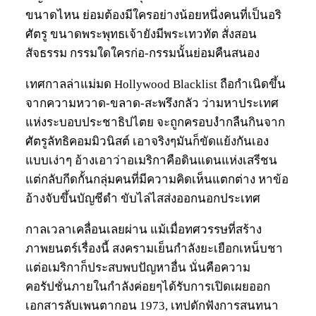
ขนาดไหน ย่อมต้องมีใครอย่างน้อยหนึ่งคนที่เป็นอริ
ศัตรู ขนาดพระพุทธเจ้ายังมีพระเทวทัต สั่งสอน
สัจธรรม กรรมใดใครก่อ-กรรมนั้นย่อมคืนสนอง
เทศกาลล่าแม่มด Hollywood Blacklist ถือกำเนิดขึ้น
จากความหวาด-ขลาด-สะพรึงกลัว ว่ามหาประเทศ
แห่งระบอบประชาธิปไตย จะถูกครอบงำกลืนกินจาก
ศัตรูลัทธิคอมมิวนิสต์ เอาจริงๆมันก็ขัดแย้งกันเอง
แบบเง่าๆ อ้างเอาว่าอเมริกาคือดินแดนแห่งเสรีชน
แต่กลับกีดกั้นกลุ่มคนที่มีความคิดเห็นแตกต่าง หาข้อ
อ้างจับขึ้นบัญชีดำ ขับไล่ไสส่งออกนอกประเทศ
กาลเวลาเคลื่อนเลยผ่าน แม้เมื่อทศวรรษที่สร้าง
ภาพยนตร์เรื่องนี้ สงครามเย็นกำลังยะเยือกเหน็บชา
แต่อเมริกาก็ประสบพบปัญหาอื่น นั่นคือความ
คอรัปชั่นภายในกำลังค่อยๆได้รับการเปิดเผยออก
เอกสารลับเพนตากอน 1973, เทปดักฟังการสนทนา