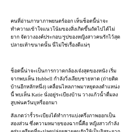
คนที่อ่านภาษาภาพยนตร์ออก เห็นช็อตนี้น่าจะ
ทำความเข้าใจแนวโน้มของสิ่งเกิดขึ้นถัดไปได้ไม่
ยาก จัดวางองค์ประกอบ/รูปของหญิงสาวคนรักไว้สุด
ปลายเท้าขนาดนั้น นี่ไม่ใช่เรื่องดีแน่ๆ
ช็อตนี้น่าจะเป็นการกวาดกล้องเจ๋งสุดของหนัง เริ่ม
จากพบเห็น Hubbell กำลังวิ่งเลียบชายหาด (ถ่ายติด
บ้านอีกหลักหนึ่ง) เคลื่อนไหลภาพมาหยุดลงตำแหน่ง
นี้ พบเห็น Katie นั่งอยู่ระเบียงบ้าน วางแก้วน้ำดื่มลง
สูบพ่นควันบุหรี่ออกมา
สังเกตว่ารั้วระเบียงได้ทำการแบ่งครึ่งภาพออกเป็น
สองส่วน ซึ่งความหมายของฉากนี้คือ หญิงสาวกำลัง
ครุ่นเครียดที่จะปลดปล่อยชายคนรักให้เป็นอิสระจาก