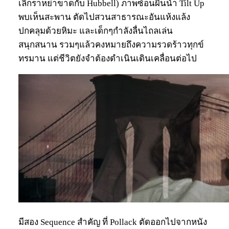
เลิกราหย่าขาดกับ Hubbell) ภาพซ้อนผืนน้ำ Tilt Up
พบเห็นสะพาน ตัดไปสวนสาธารณะอันแห้งแล้ง
ปกคลุมด้วยหิมะ และเด็กๆกำลังลื่นไถลเล่น
สนุกสนาน รวมๆแล้วคงหมายถึงความรวดร้าวทุกข์
ทรมาน แต่ชีวิตยังจำต้องดำเนินเดินเคลื่อนต่อไป
มีสอง Sequence สำคัญ ที่ Pollack ตัดออกไปจากหนัง