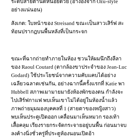
ระดับสายตานิดหน่อยด้วย (อ้างอิงจาก Ozu-style
อย่างแน่นอน)
สังเกต: ใบหน้าของ Streisand ขณะเป็นสาวเสิร์ฟ สะ
ท้อนปรากฎบนพื้นหลังที่เป็นกระจก
ขณะที่ฉากถ่ายทำภายในห้อง ชวนให้ผมนึกถึงลีลา
ของ Raoul Coutard (ตากล้องขาประจำของ Jean-Luc
Godard) ใช้ประโยชน์จากความคับแคบได้อย่าง
เฉลียวฉลาดเช่นกัน, อย่างฉากนี้ครั้งแรกที่ Katie พา
Hubbell สภาพเมามายมายังห้องพักของตน กำลังจะ
ไปเสิร์ฟกาแฟ พบเห็นเขาไม่ได้อยู่ในห้องน้ำแล้ว
ภาพถ่ายมุมมองบุคคลที่ 1 (สายตาของหญิงสาว)
พบเห็นประตูเปิดออก เคลื่อนมาเห็นหมวก รองเท้า
เสื้อคลุม เรียงรายกระจัดกระจายอยู่บนพื้น ก่อนมาจบ
ลงค้างนิ่งชั่วครู่ที่ประตูห้องนอนเปิดอ้า