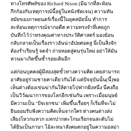
ทางโทรศัพท์ของ Richard Nixon (มีฉากที่สะท้อน
กึกก้องกับเหตุการณ์นี้อยู่ในหนังชัดเจน) ความทัน
สมัยของภาพยนตร์เรื่องนี้ในยุคสมัยนั้น ทำการ
สะท้อนเหตุการณ์จากอดีต ความทรงจำที่เคยถูก
บันทึกไว้ว่าทรงคุณค่าทางประวัติศาสตร์ มองย้อน
กลับกลายเป็นเรื่องราวอันน่าอัปยศอดสู นี่เป็นสิ่งจัก
ต้องร่ำเรียนรู้ จดจำ ถ่ายทอดสู่คนรุ่นใหม่ อย่าให้มัน
หวนมาเกิดขึ้นซ้ำรอยเดิมอีก
แต่ก่อนบุคคลผู้มีสองสุดขั้วทางความคิด เคยสามารถ
อาศัยอยู่ร่วมชายคาเดียวกันได้ แต่ปัจจุบันนั้น(นี้)พอ
เห็นต่างต้องเข่นฆ่ากันให้ตายไปฟากฝั่งหนึ่ง นี่คงถือ
เป็นวิวัฒนาการของโลกอีกเช่นกัน เพราะเมื่อมนุษย์
มีความเป็น ‘ปัจเจกชน’ เพิ่มขึ้นเรื่อยๆ ก็เริ่มที่จะไม่
ยินยอมรับฟังความคิดเห็นจากใคร ต่างคนต่างส่ง
เสียงโหวกแหวก แหกปากตะโกนเรียกจนสะดับไม่
ได้ยินเป็นภาษา โอ้ละหนาสังคมตกอยู่ในความอลม่า