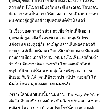
บุคคลผู้ยึดถือมั่นในโลกทัศนคติส่วนตน สุดโต่งใน
ความคิด จึงไม่อาจฝืนจริตประณีประณอม โอนอ่อน
ผ่อน วางตนเป็นกลาง ให้ต่างสามารถเดินมาบรรจบ
พบ ครองคู่อยู่กินอย่างสุขสงบสันติชั่วนิรันดร์
ในเรื่องของความรัก ส่วนตัวเชื่อว่ามันก็มีเยอะนะ
บุคคลที่อยู่สองฝั่งขั้วตรงข้าม จะตกหลุมรักใคร่
แต่งงานครองคู่อยู่กิน จนมีลูกหลานสืบทอดต่อวงศ์
ตระกูล แต่เมื่อสะท้อนเปรียบเทียบกับแวดวง ทัศนคติ
ทางการเมือง เอาจริงๆผมแทบมองไม่เห็นเลยด้วยซ้ำ
ว่า ซ้ายจัด-ขวาจัด ประชาธิปไตย-คอมมิวนิสต์
อนุรักษ์นิยม-เสรีนิยม พวกสุดโต่งจริงๆจะสามารถ
ยินยอมรับกันได้ (คนที่อ้างว่าประณีประณอมกันได้
นั่นไม่ใช่พวกสุดโต่งอย่างแน่นอน!)
เพราะโลกมันก็แบบนี้มานมนาน ‘The Way We Were’
เต็มไปด้วยเหรียญสองด้าน หัว-ก้อย หยิน-หยาง ชาย-
หญิง ฯ ไม่ว่าเราจะทำคุณประโยชน์ความดีงามสัก