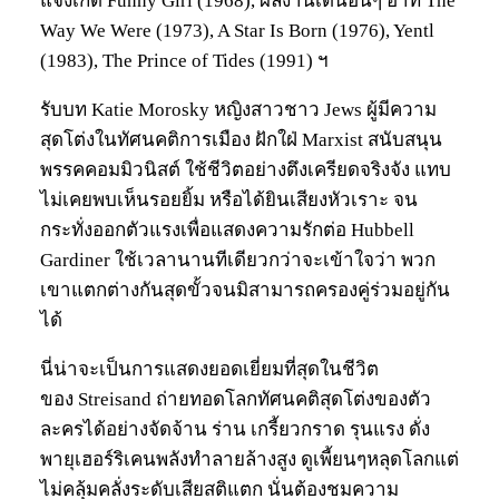
แจ้งเกิด Funny Girl (1968), ผลงานเด่นอื่นๆ อาทิ The
Way We Were (1973), A Star Is Born (1976), Yentl
(1983), The Prince of Tides (1991) ฯ
รับบท Katie Morosky หญิงสาวชาว Jews ผู้มีความ
สุดโต่งในทัศนคติการเมือง ฝักใฝ่ Marxist สนับสนุน
พรรคคอมมิวนิสต์ ใช้ชีวิตอย่างตึงเครียดจริงจัง แทบ
ไม่เคยพบเห็นรอยยิ้ม หรือได้ยินเสียงหัวเราะ จน
กระทั่งออกตัวแรงเพื่อแสดงความรักต่อ Hubbell
Gardiner ใช้เวลานานทีเดียวกว่าจะเข้าใจว่า พวก
เขาแตกต่างกันสุดขั้วจนมิสามารถครองคู่ร่วมอยู่กัน
ได้
นี่น่าจะเป็นการแสดงยอดเยี่ยมที่สุดในชีวิต
ของ Streisand ถ่ายทอดโลกทัศนคติสุดโต่งของตัว
ละครได้อย่างจัดจ้าน ร่าน เกรี้ยวกราด รุนแรง ดั่ง
พายุเฮอร์ริเคนพลังทำลายล้างสูง ดูเพี้ยนๆหลุดโลกแต่
ไม่คลุ้มคลั่งระดับเสียสติแตก นั่นต้องชมความ