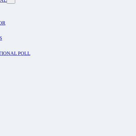
VAL
OR
S
TIONAL POLL