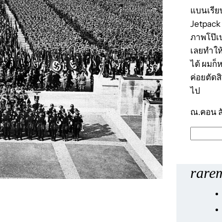
แบนเรีย
Jetpack 
ภาพโป๊เป
เลยทำให้
ได้ ผมก
ค่อยตัดส
ไป
ณ.คอน ล
ค้
น
ห
rarem
า