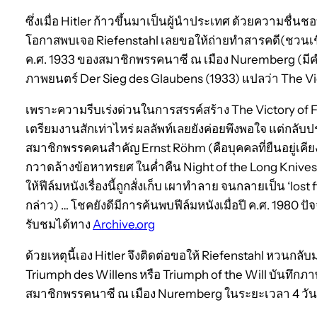
ซึ่งเมื่อ Hitler ก้าวขึ้นมาเป็นผู้นำประเทศ ด้วยความชื่นช
โอกาสพบเจอ Riefenstahl เลยขอให้ถ่ายทำสารคดี(ชวนเชื
ค.ศ. 1933 ของสมาชิกพรรคนาซี ณ เมือง Nuremberg (มีค
ภาพยนตร์ Der Sieg des Glaubens (1933) แปลว่า The Vic
เพราะความรีบเร่งด่วนในการสรรค์สร้าง The Victory of Fa
เตรียมงานสักเท่าไหร่ ผลลัพท์เลยยังค่อยพึงพอใจ แต่กลับป
สมาชิกพรรคคนสำคัญ Ernst Röhm (คือบุคคลที่ยืนอยู่เคีย
กวาดล้างข้อหาทรยศ ในค่ำคืน Night of the Long Knives 
ให้ฟีล์มหนังเรื่องนี้ถูกสั่งเก็บ เผาทำลาย จนกลายเป็น ‘lost 
กล่าว) … โชคยังดีมีการค้นพบฟีล์มหนังเมื่อปี ค.ศ. 1980 ปั
รับชมได้ทาง
Archive.org
ด้วยเหตุนี้เอง Hitler จึงติดต่อขอให้ Riefenstahl หวนกลั
Triumph des Willens หรือ Triumph of the Will บันทึกภ
สมาชิกพรรคนาซี ณ เมือง Nuremberg ในระยะเวลา 4 วัน 