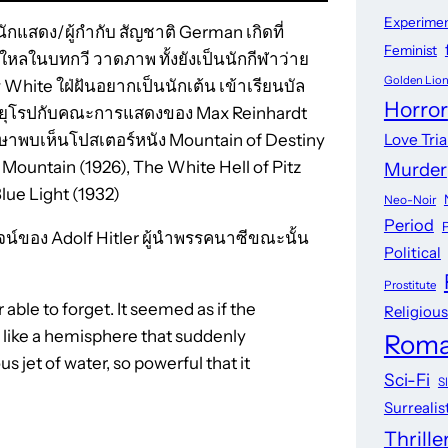
Experimen
ักแสดง/ผู้กำกับ สัญชาติ German เกิดที่
Feminist
ใหลในบทกวี วาดภาพ ทั้งยังเป็นนักกีฬาว่าย
Golden Lio
hite ใฝ่ฝันอยากเป็นนักเต้น เข้าเรียนบัล
Horror
่องยุโรปกับคณะการแสดงของ Max Reinhardt
Love Tri
ักษาพบเห็นโปสเตอร์หนัง Mountain of Destiny
ountain (1926), The White Hell of Pitz
Murder
lue Light (1932)
Neo-Noir
Period
จน์ของ Adolf Hitler ผู้นำพรรคนาซีขณะนั้น
Political
Prostitute
 able to forget. It seemed as if the
Religious
, like a hemisphere that suddenly
Rom
s jet of water, so powerful that it
Sci-Fi
S
Surrealis
Thrille