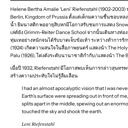
Helene Bertha Amalie ‘Leni’ Riefenstahl (1902-2003) น
Berlin, Kingdom of Prussia ตั้งแต่เด็กมความชื่นชอบหลง
น้ำ ยิมนาสติก พออายุสิบหกมีโอกาสรับชมการแสดง Snow W
เล่ต์ยัง Grimm-Reiter Dance School จากนั้นเดินทางท
ทุ่มเทอย่างหนักจนได้รับบาดเจ็บข้อเท้า ระหว่างทำการร
(1924) เกิดความสนใจในสื่อภาพยนตร์ แสดงนำ The Holy M
Palu (1926), โด่งดังระดับนานาชาติกำกับ/แสดงนำ The B
เมื่อปี 1932, Riefenstahl มีโอกาสพบเห็นการกล่าวสุนทรพ
สร้างความประทับใจไม่รู้ลืมเลือน
I had an almost apocalyptic vision that I was never
Earth’s surface were spreading out in front of me
splits apart in the middle, spewing out an enormou
touched the sky and shook the earth.
Leni Riefenstahl