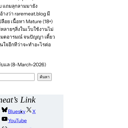
บ แถมลุกลามมายัง
อ้างว่า raremeat.blog มี
ลือย เนื้อหา Mature (18+)
หลายๆสิ่งในเว็บใช้งานไม่
็หมดอารมณ์ จนปัญญา เดี๋ยว
ินใจอีกทีว่าจะทำอะไรต่อ
ับแล (8-March-2026)
ค้นหา
eat’s Link
Bluesky
X
YouTube