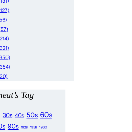
(131)
(127)
56)
(57)
(214)
(321)
(350)
(354)
(30)
eat’s Tag
60s
50s
s
30s
40s
0s
90s
1958
1960
1928