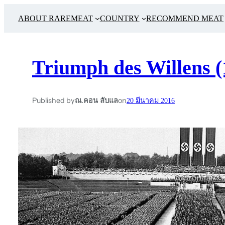
ABOUT RAREMEAT
COUNTRY
RECOMMEND MEAT
Triumph des Willens (
Published by
on
ณ.คอน ลับแล
20 มีนาคม 2016