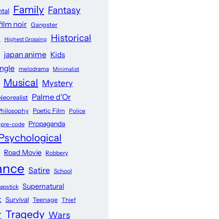
Family
Fantasy
tal
film noir
Gangster
Historical
n
Highest Grossing
japan anime
Kids
angle
melodrama
Minimalist
Musical
Mystery
Palme d'Or
Neorealist
Philosophy
Poetic Film
Police
Propaganda
pre-code
Psychological
Road Movie
Robbery
ance
Satire
School
Supernatural
lapstick
t
Survival
Teenage
Thief
Tragedy
r
Wars