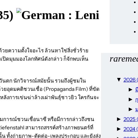
35)
: Leni
วยความตั้งใจอะไร ล้วนหาใช่สิ่งชั่วร้าย
raremea
เปิดมุมมองโลกทัศน์ดังกล่าว ก็จักพบเห็น
▼
2026
ันตก นักวิจารณ์สมัยนั้น รวมถึงผู้ชมใน
ด้วยอุดมคติชวนเชื่อ (Propaganda Film) ที่ขัด
►
องหลังการเข่นฆ่าล้างเผ่าพันธุ์ชาวยิว ใครกันจะ
►
ก
►
►
ุดมการณ์ชวนเชื่อนาซี หรือมีการกล่าวถึงชน
2025
Riefenstahl สามารถสรรค์สร้างภาพยนตร์ที่
►
2024
นั้น ทั้งถ่ายภาพ-ตัดต่อ-เพลงประกอบ และยังส่ง