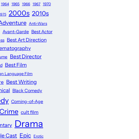
1965
1970
1964
1966
1967
2000s
2010s
1975
Adventure
Anti-Wars
Avant-Garde
Best Actor
Best Art Direction
ess
nematography
Best Director
tume
Best Film
ed
ign Language Film
Best Writing
re
ical
Black Comedy
dy
Coming-of-Age
Crime
cult film
Drama
ntary
Epic
e Cast
Erotic