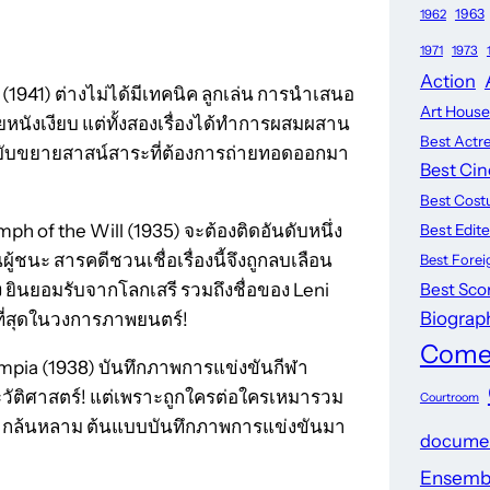
1963
1962
1971
1973
Action
 (1941) ต่างไม่ได้มีเทคนิค ลูกเล่น การนำเสนอ
Art House
ัยหนังเงียบ แต่ทั้งสองเรื่องได้ทำการผสมผสาน
Best Actr
ยับขยายสาสน์สาระที่ต้องการถ่ายทอดออกมา
Best Ci
Best Cos
mph of the Will (1935) จะต้องติดอันดับหนึ่ง
Best Edit
้ชนะ สารคดีชวนเชื่อเรื่องนี้จึงถูกลบเลือน
Best Fore
Best Sco
 ยินยอมรับจากโลกเสรี รวมถึงชื่อของ Leni
Biograph
่ที่สุดในวงการภาพยนตร์!
Come
lympia (1938) บันทึกภาพการแข่งขันกีฬา
ะวัติศาสตร์! แต่เพราะถูกใครต่อใครเหมารวม
Courtroom
่ามากล้นหลาม ต้นแบบบันทึกภาพการแข่งขันมา
docume
Ensembl