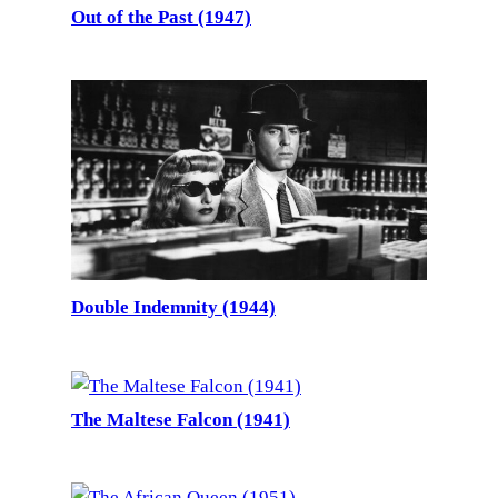
Out of the Past (1947)
Double Indemnity (1944)
The Maltese Falcon (1941)