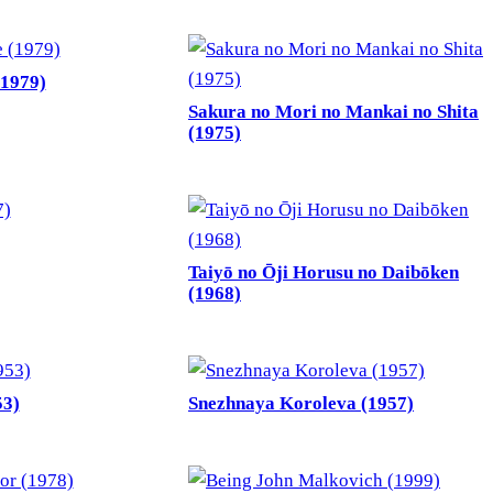
(1979)
Sakura no Mori no Mankai no Shita
(1975)
Taiyō no Ōji Horusu no Daibōken
(1968)
53)
Snezhnaya Koroleva (1957)