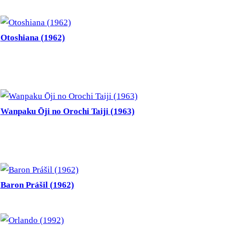
Otoshiana (1962)
Wanpaku Ōji no Orochi Taiji (1963)
Baron Prášil (1962)