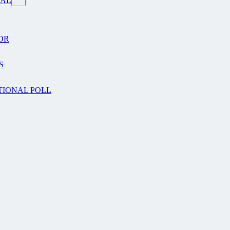
VAL
OR
S
TIONAL POLL