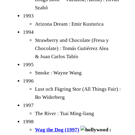
Szabó
1993
Arizona Dream : Emir Kusturica
1994
Strawberry and Chocolate (Fresa y
Chocolate) : Tomás Gutiérrez Alea
& Juan Carlos Tabío
1995
Smoke : Wayne Wang
1996
Lust och Fägring Stor (All Things Fair) :
Bo Widerberg
1997
The River : Tsai Ming-liang
1998
Wag the Dog (1997)
: