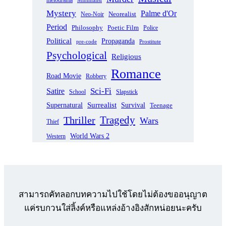
Mystery
Palme d'Or
Neorealist
Neo-Noir
Period
Philosophy
Poetic Film
Police
Political
Propaganda
pre-code
Prostitute
Psychological
Religious
Romance
Road Movie
Robbery
Sci-Fi
Satire
School
Slapstick
Supernatural
Surrealist
Survival
Teenage
Tragedy
Thriller
Wars
Thief
World Wars 2
Western
สามารถคัทลอกบทความไปใช้โดยไม่ต้องขออนุญาต
แค่รบกวนใส่ลิ้งค์หรือแหล่งอ้างอิงสักหน่อยนะครับ