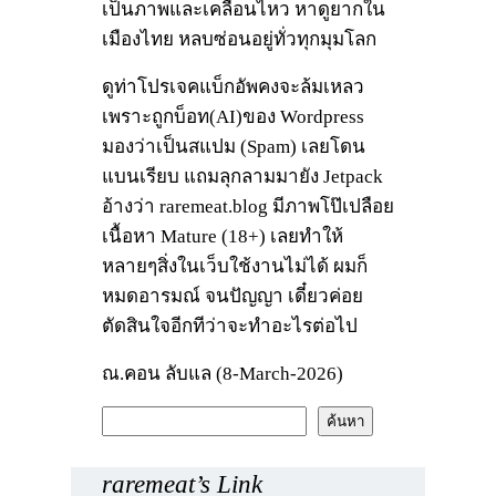
เป็นภาพและเคลื่อนไหว หาดูยากใน
เมืองไทย หลบซ่อนอยู่ทั่วทุกมุมโลก
ดูท่าโปรเจคแบ็กอัพคงจะล้มเหลว
เพราะถูกบ็อท(AI)ของ Wordpress
มองว่าเป็นสแปม (Spam) เลยโดน
แบนเรียบ แถมลุกลามมายัง Jetpack
อ้างว่า raremeat.blog มีภาพโป๊เปลือย
เนื้อหา Mature (18+) เลยทำให้
หลายๆสิ่งในเว็บใช้งานไม่ได้ ผมก็
หมดอารมณ์ จนปัญญา เดี๋ยวค่อย
ตัดสินใจอีกทีว่าจะทำอะไรต่อไป
ณ.คอน ลับแล (8-March-2026)
ค้
ค้นหา
น
ห
raremeat’s Link