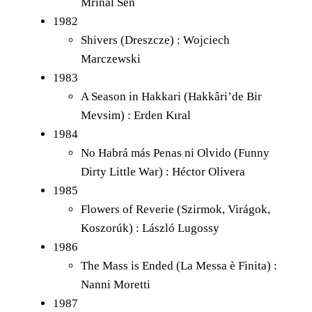
Mrinal Sen
1982
Shivers (Dreszcze) : Wojciech
Marczewski
1983
A Season in Hakkari (Hakkâri’de Bir
Mevsim) : Erden Kıral
1984
No Habrá más Penas ni Olvido (Funny
Dirty Little War) : Héctor Olivera
1985
Flowers of Reverie (Szirmok, Virágok,
Koszorúk) : László Lugossy
1986
The Mass is Ended (La Messa è Finita) :
Nanni Moretti
1987