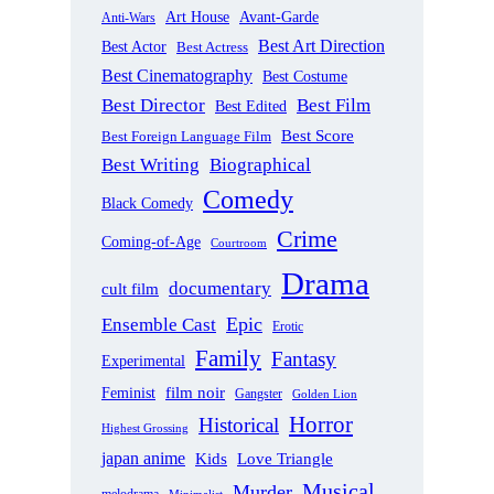
Art House
Avant-Garde
Anti-Wars
Best Art Direction
Best Actor
Best Actress
Best Cinematography
Best Costume
Best Director
Best Film
Best Edited
Best Score
Best Foreign Language Film
Best Writing
Biographical
Comedy
Black Comedy
Crime
Coming-of-Age
Courtroom
Drama
documentary
cult film
Epic
Ensemble Cast
Erotic
Family
Fantasy
Experimental
film noir
Feminist
Gangster
Golden Lion
Horror
Historical
Highest Grossing
japan anime
Love Triangle
Kids
Musical
Murder
melodrama
Minimalist