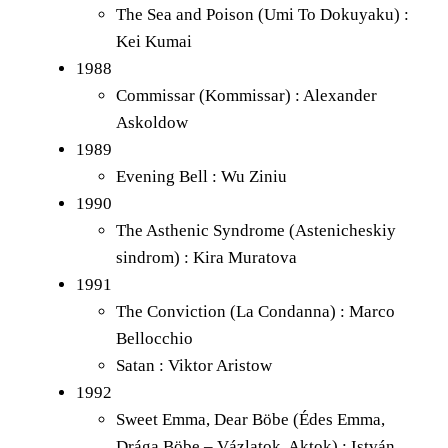
The Sea and Poison (Umi To Dokuyaku) :
Kei Kumai
1988
Commissar (Kommissar) : Alexander
Askoldow
1989
Evening Bell : Wu Ziniu
1990
The Asthenic Syndrome (Astenicheskiy
sindrom) : Kira Muratova
1991
The Conviction (La Condanna) : Marco
Bellocchio
Satan : Viktor Aristow
1992
Sweet Emma, Dear Böbe (Édes Emma,
Drága Böbe – Vázlatok, Aktok) : István