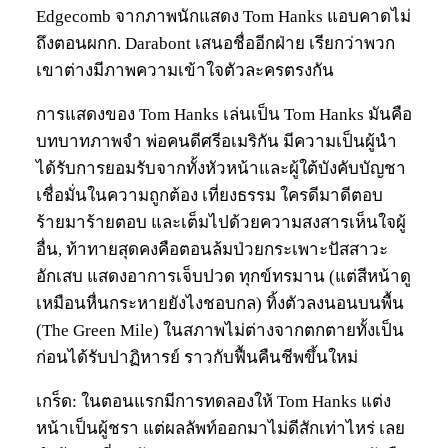
Edgecomb จากภาพนักแสดง Tom Hanks แอบคาดไม่
ถึงตอนผกก. Darabont เสนอชื่ออีกฝ่าย เรียกว่าพวก
เขาต่างมีภาพความเข้าใจตัวละครตรงกัน
การแสดงของ Tom Hanks เล่นเป็น Tom Hanks มันคือ
บทบาทภาพจำ พ่อคนดีศรีอเมริกัน มีความเป็นผู้นำ
ได้รับการยอมรับจากทั้งหัวหน้าและผู้ใต้บังคับบัญชา
เชื่อมั่นในความถูกต้อง เที่ยงธรรม ใครดีมาดีตอบ
ร้ายมาร้ายตอบ และเต็มไปด้วยความสงสารเห็นใจผู้
อื่น, ท้าทายสุดคงคือตอนล้มป่วยกระเพาะปัสสาวะ
อักเสบ แสดงอาการเจ็บปวด ทุกข์ทรมาน (แต่สีหน้าดู
เหมือนหื่นกระหายยังไงชอบกล) ทิ้งตัวลงนอนบนพื้น
(The Green Mile) ในสภาพไม่ต่างจากตกตายทั้งเป็น
ก่อนได้รับปาฏิหารย์ ราวกับฟื้นคืนชีพขึ้นใหม่
เกร็ด: ในตอนแรกมีการทดลองให้ Tom Hanks แต่ง
หน้าเป็นผู้ชรา แต่ผลลัพท์ออกมาไม่ดีสักเท่าไหร่ เลย