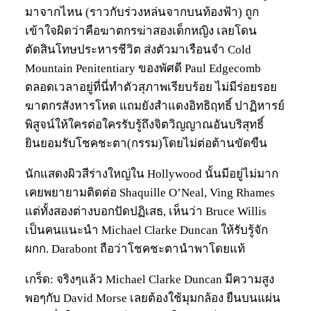
มาจากไหน (ราวกับร่วงหล่นจากบนท้องฟ้า) ถูก
เข้าใจผิดว่าคือฆาตกรฆ่าสองเด็กหญิง เลยโดน
ตัดสินโทษประหารชีวิต ส่งตัวมาเรือนจำ Cold
Mountain Penitentiary ของพัศดี Paul Edgecomb
ตลอดเวลาอยู่ที่นี่ทำตัวสุภาพเรียบร้อย ไม่มีร่อยรอย
ฆาตกรสังหารโหด แถมยังสำแดงอิทธิฤทธิ์ ปาฏิหารย์
พิสูจน์ให้ใครต่อใครรับรู้ถึงจิตวิญญาณอันบริสุทธิ์
ยินยอมรับโชคชะตา(กรรม)โดยไม่ต่อต้านขัดขืน
นักแสดงผิวสีร่างใหญ่ใน Hollywood นั้นมีอยู่ไม่มาก
เคยพยายามติดต่อ Shaquille O’Neal, Ving Rhames
แต่ทั้งสองต่างบอกปัดปฏิเสธ, เห็นว่า Bruce Willis
เป็นคนแนะนำ Michael Clarke Duncan ให้รับรู้จัก
ผกก. Darabont ถือว่าโชคชะตานำพาโดยแท้
เกร็ด: จริงๆแล้ว Michael Clarke Duncan มีความสูง
พอๆกับ David Morse เลยต้องใช้มุมกล้อง ยืนบนแผ่น