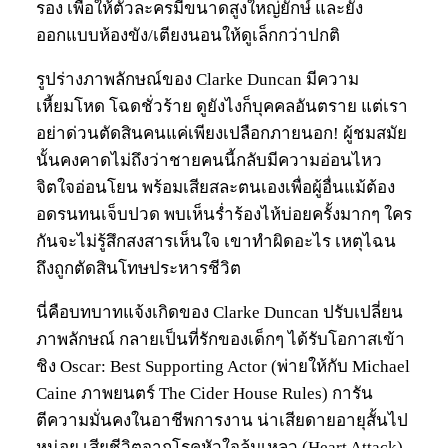
รอง เพื่อให้ตัวละครมีขนาดสูงใหญ่ยักษ์ และยัง
ออกแบบห้องขัง/เตียงนอนให้ดูเล็กกว่าปกติ
รูปร่างภาพลักษณ์ของ Clarke Duncan มีความ
เหี้ยมโหด โฉดชั่วร้าย ดูยังไงก็บุคคลอันตราย แต่เรา
อย่าด่วนตัดสินคนแค่เพียงเปลือกภายนอก! ผู้ชมสมัย
นั้นคงคาดไม่ถึงว่าชายคนนี้กลับมีความอ่อนไหว
จิตใจอ่อนโยน พร้อมเสียสละตนเองเพื่อผู้อื่นแม้ต้อง
อดรนทนเจ็บปวด พบเห็นร่ำร้องไห้บ่อยครั้งมากๆ ใคร
กันจะไม่รู้สึกสงสารเห็นใจ เขาทำผิดอะไร เหตุไฉน
ถึงถูกตัดสินโทษประหารชีวิต
นี่คือบทบาทแจ้งเกิดของ Clarke Duncan ปรับเปลี่ยน
ภาพลักษณ์ กลายเป็นที่รักของเด็กๆ ได้รับโอกาสเข้า
ชิง Oscar: Best Supporting Actor (พ่ายให้กับ Michael
Caine ภาพยนตร์ The Cider House Rules) การัน
ตีความมั่นคงในอาชีพการงาน น่าเสียดายอายุสั้นไป
หน่อย เสียชีวิตจากโรคหัวใจล้มเหลว (Heart Attack)