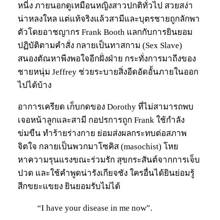
หนี่ง ภายนอกดูเหมือนหญิงสาวปกติทั่วไป สวยสง่า
น่าหลงใหล แต่แท้จริงแล้วสามีและบุตรชายถูกลักพา
ตัวโดยอาชญากร Frank Booth แลกกับการยินยอม
ปฏิบัติตามคำสั่ง กลายเป็นทาสกาม (Sex Slave)
สนองตัณหาพีงพอใจอีกฝั่งฝ่าย กระทั่งการมาถีงของ
ชายหนุ่ม Jeffrey ช่วยระบายสิ่งอีดอัดอั้นภายในออก
ไปได้บ้าง
อาการเครียด เก็บกดของ Dorothy ที่ไม่สามารถพบ
เจอหน้าลูกและสามี กอปรการถูก Frank ใช้กำลัง
ข่มขืน ทำร้ายร่างกาย ย่อมส่งผลกระทบต่อสภาพ
จิตใจ กลายเป็นพวกมาโซคิส (masochist) โหย
หาความรุนแรงขณะร่วมรัก สุขกระสันต์จากการเจ็บ
ปวด และใช้คำพูดน่ารังเกียจชัง ใครอื่นได้ยินย่อมรู้
สีกขยะแขยง ยินยอมรับไม่ได้
“I have your disease in me now”.