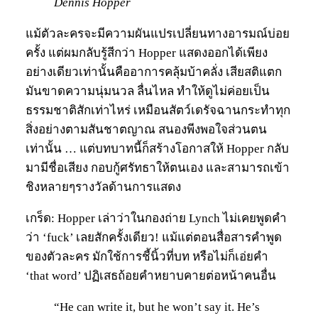
Dennis Hopper
แม้ตัวละครจะมีความผันแปรเปลี่ยนทางอารมณ์บ่อย
ครั้ง แต่ผมกลับรู้สีกว่า Hopper แสดงออกได้เพียง
อย่างเดียวเท่านั้นคืออาการคลุ้มบ้าคลั่ง เสียสติแตก
มันขาดความนุ่มนวล ลื่นไหล ทำให้ดูไม่ค่อยเป็น
ธรรมชาติสักเท่าไหร่ เหมือนสัตว์เดรัจฉานกระทำทุก
สิ่งอย่างตามสันชาตญาณ สนองพีงพอใจส่วนตน
เท่านั้น … แต่บทบาทนี้ก็สร้างโอกาสให้ Hopper กลับ
มามีชื่อเสียง กอบกู้ศรัทธาให้ตนเอง และสามารถเข้า
ชิงหลายๆรางวัลด้านการแสดง
เกร็ด: Hopper เล่าว่าในกองถ่าย Lynch ไม่เคยพูดคำ
ว่า ‘fuck’ เลยสักครั้งเดียว! แม้แต่ตอนสื่อสารคำพูด
ของตัวละคร มักใช้การชี้นิ้วที่บท หรือไม่ก็เอ่ยคำ
‘that word’ ปฏิเสธถ้อยคำหยาบคายต่อหน้าคนอื่น
“He can write it, but he won’t say it. He’s