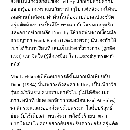
สิ่งที่เป็นแรงผลักดันของ Jeffrey แรกเริ่มด้วยความ
อยากรู้อยากเห็นแบบวัยรุ่นทั่วๆไป แต่หลังจากได้พบ
เจอด้านมืดสังคม ค่ำคืนนั้นคือจุดเปลี่ยนแปลงชีวิต
ครุ่นคิดต้องการเป็นฮีโร่ พระเอกจับโจร ตกหลุมรัก
และอยากช่วยเหลือ Dorothy ให้รอดพ้นจากเงื้อมมือ
อาชญากร Frank Booth (และผองพวก) นั่นเองทำให้
เขาได้รับบทเรียนที่แสนเจ็บปวด ทั้งร่างกาย (ถูกอัด
น่วม) และจิตใจ (รู้สีกเหมือนโดน Dorothy ทรยศหัก
หลัง)
MacLachlan ดูมีพัฒนาการดีขี้นมากเมื่อเทียบกับ
Dune (1984) นั่นเพราะตัวละคร Jeffrey เป็นเพียงวัย
รุ่นอเมริกันชน คนธรรมดาทั่วไป (ไม่ได้ต้องแบก
ภาระหน้าที่ ปลดแอกจักรวาลเหมือน Paul Atreides)
พฤติกรรมแสดงออกจีงตรงไปตรงมา ใสซื่อบริสุทธิ์
อ่อนวัยไร้เดียงสา พบเห็นภาพสิ่งชั่วร้ายบาดตา
บาดใจ เลยไม่ค่อยอยากยินยอมรับความจริง ครุ่นคิด