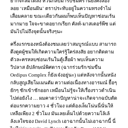
ยากจะลืมได้ลง หวนกลับมารับชมครานี้ยังคงล่อง
ลอย ‘เหมือนฝัน’ ตราประทับอยู่ในความทรงจำไม่
เสื่อมคลาย ขณะเดียวกันผมก็พบเห็นปัญหาซ่อนเร้น
มากมาย ใจจะขาดอยากเรียก คัลท์-มาสเตอร์พีซ แต่
มันไปไม่ถึงจุดนั้นจริงๆนะ
ครึ่งแรกของหนังต้องชมเลยว่าสมบูรณ์แบบ สามารถ
ดึงดูดผู้ชมให้เกิดความใคร่รู้ใคร่สงสัย อยากติดตาม
ตัวละครหลบซ่อนเร้นในตู้เสื้อผ้า พบเห็นความ
วิปลาส อัปลักษณ์พิศดาร (ฉากร่วมรัก/ข่มขืน
Oedipus Complex ก็ยังเจ๋งอยู่นะ) แต่หลังจากนั้นหนัง
กลับสูญเสียโมเมนตัม ความต่อเนื่องทางอารมณ์ ยื้อๆ
ยักๆ ชักเข้าชักออก เหมือนไม่รู้จะให้เรื่องราวดำเนิน
ไปต่อยังไง … ผมคาดว่าปัญหาน่าจะเกิดจากฉบับตัด
ต่อแรกความยาว 4 ชั่วโมง แต่ต้องเล็มโน่นนี่นั่นให้
เหลือเพียง 2 ชั่วโมง มันเลยเต็มไปด้วยความโล้เล้
ลังเลใจของ David Lynch เอาฉากนั้นไม่เอาฉากนี้ นี่